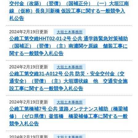
交付金（改築）（翌債）（国補正分） （一）大垣江南
線 （仮称）長良川新橋 仮設工事に関する一般競争入
札公告
2024年2月19日更新
大垣土木事務所
公維工第交維HHT02-01-2号 公共 通学路緊急対策補助
（国補正）（翌債）（主）南濃関ケ原線 舗装工事に
関する一般競争入札公告
2024年2月19日更新
大垣土木事務所
公維工第交維31-A012号 公共 防災・安全交付金（交
通安全）（翌債）（主）大垣環状線 他 交通安全施
設工事に関する一般競争入札公告
2024年2月19日更新
大垣土木事務所
公維工第橋補7号 公共 道路メンテナンス補助（橋梁補
修）（ゼロ県債）釜笛橋 橋梁補修工事に関する一般
競争入札公告
2024年2月19日更新
大垣土木事務所