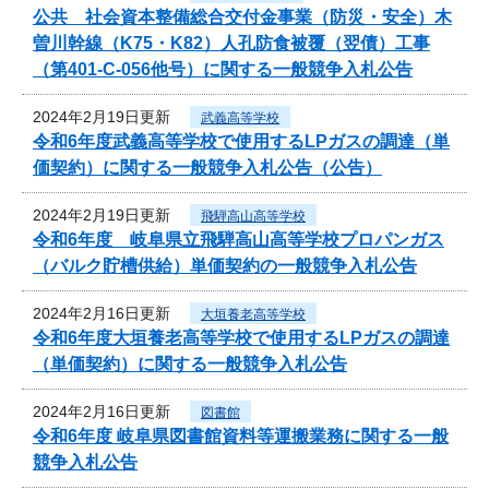
公共 社会資本整備総合交付金事業（防災・安全）木
曽川幹線（K75・K82）人孔防食被覆（翌債）工事
（第401-C-056他号）に関する一般競争入札公告
2024年2月19日更新
武義高等学校
令和6年度武義高等学校で使用するLPガスの調達（単
価契約）に関する一般競争入札公告（公告）
2024年2月19日更新
飛騨高山高等学校
令和6年度 岐阜県立飛騨高山高等学校プロパンガス
（バルク貯槽供給）単価契約の一般競争入札公告
2024年2月16日更新
大垣養老高等学校
令和6年度大垣養老高等学校で使用するLPガスの調達
（単価契約）に関する一般競争入札公告
2024年2月16日更新
図書館
令和6年度 岐阜県図書館資料等運搬業務に関する一般
競争入札公告