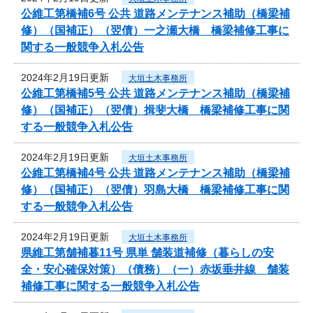
公維工第橋補6号 公共 道路メンテナンス補助（橋梁補
修）（国補正）（翌債）一之瀬大橋 橋梁補修工事に
関する一般競争入札公告
2024年2月19日更新
大垣土木事務所
公維工第橋補5号 公共 道路メンテナンス補助（橋梁補
修）（国補正）（翌債）揖斐大橋 橋梁補修工事に関
する一般競争入札公告
2024年2月19日更新
大垣土木事務所
公維工第橋補4号 公共 道路メンテナンス補助（橋梁補
修）（国補正）（翌債）羽島大橋 橋梁補修工事に関
する一般競争入札公告
2024年2月19日更新
大垣土木事務所
県維工第舗補暮11号 県単 舗装道補修（暮らしの安
全・安心確保対策）（債務）（一）赤坂垂井線 舗装
補修工事に関する一般競争入札公告