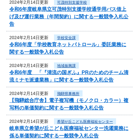
2024年2月14日更新
可茂特別支援学校
令和6年度岐阜県立可茂特別支援学校通学用バス借上
げ及び運行業務（年間契約）に関する一般競争入札公
告
2024年2月14日更新
学校安全課
令和6年度「学校教育ネットパトロール」委託業務に
関する一般競争入札公告
2024年2月14日更新
地域振興課
令和6年度 「『清流の国ぎふ』PRのためのチーム清
流ミナモ派遣業務」に関する一般競争入札公告
2024年2月14日更新
飛騨県事務所
【飛騨総合庁舎】電子複写機（モノクロ・カラー）複
写料の単価契約に関する一般競争入札公告
2024年2月14日更新
希望が丘こども医療福祉センター
岐阜県立希望が丘こども医療福祉センター洗濯業務に
係る単価契約に関する一般競争入札公告