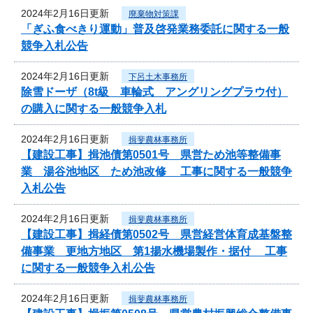
2024年2月16日更新
廃棄物対策課
「ぎふ食べきり運動」普及啓発業務委託に関する一般
競争入札公告
2024年2月16日更新
下呂土木事務所
除雪ドーザ（8t級 車輪式 アングリングプラウ付）
の購入に関する一般競争入札
2024年2月16日更新
揖斐農林事務所
【建設工事】揖池債第0501号 県営ため池等整備事
業 湯谷池地区 ため池改修 工事に関する一般競争
入札公告
2024年2月16日更新
揖斐農林事務所
【建設工事】揖経債第0502号 県営経営体育成基盤整
備事業 更地方地区 第1揚水機場製作・据付 工事
に関する一般競争入札公告
2024年2月16日更新
揖斐農林事務所