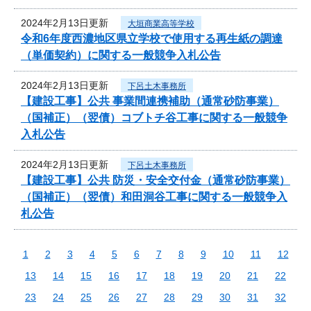
2024年2月13日更新
大垣商業高等学校
令和6年度西濃地区県立学校で使用する再生紙の調達
（単価契約）に関する一般競争入札公告
2024年2月13日更新
下呂土木事務所
【建設工事】公共 事業間連携補助（通常砂防事業）
（国補正）（翌債）コブトチ谷工事に関する一般競争
入札公告
2024年2月13日更新
下呂土木事務所
【建設工事】公共 防災・安全交付金（通常砂防事業）
（国補正）（翌債）和田洞谷工事に関する一般競争入
札公告
1
2
3
4
5
6
7
8
9
10
11
12
13
14
15
16
17
18
19
20
21
22
23
24
25
26
27
28
29
30
31
32