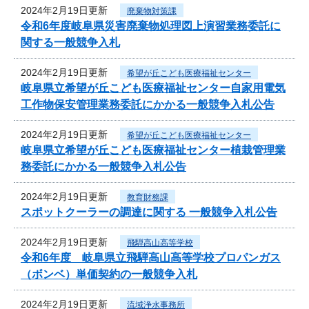
2024年2月19日更新
廃棄物対策課
令和6年度岐阜県災害廃棄物処理図上演習業務委託に
関する一般競争入札
2024年2月19日更新
希望が丘こども医療福祉センター
岐阜県立希望が丘こども医療福祉センター自家用電気
工作物保安管理業務委託にかかる一般競争入札公告
2024年2月19日更新
希望が丘こども医療福祉センター
岐阜県立希望が丘こども医療福祉センター植栽管理業
務委託にかかる一般競争入札公告
2024年2月19日更新
教育財務課
スポットクーラーの調達に関する 一般競争入札公告
2024年2月19日更新
飛騨高山高等学校
令和6年度 岐阜県立飛騨高山高等学校プロパンガス
（ボンベ）単価契約の一般競争入札
2024年2月19日更新
流域浄水事務所