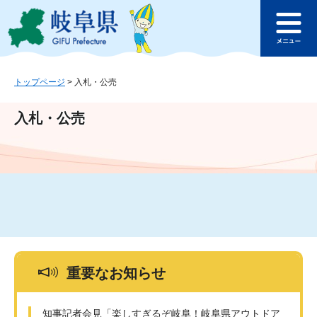
ペ
メ
このページの本文へ
ー
ニ
メ
ジ
ュ
ニ
の
ー
ュ
先
を
ー
頭
飛
トップページ
>
入札・公売
で
ば
す
し
入札・公売
。
て
本
文
へ
重要なお知らせ
知事記者会見「楽しすぎるぞ岐阜！岐阜県アウトドア