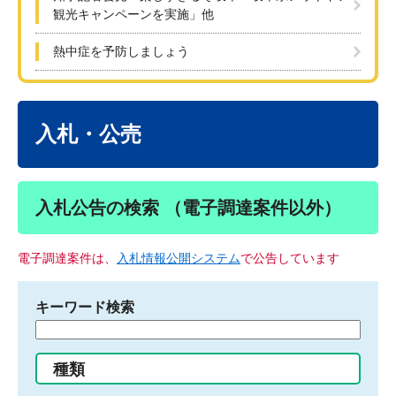
観光キャンペーンを実施」他
熱中症を予防しましょう
本
文
入札・公売
入札公告の検索 （電子調達案件以外）
電子調達案件は、
入札情報公開システム
で公告しています
キーワード検索
検
索
す
種類
る