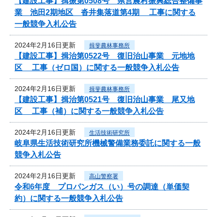
【建設工事】揖振第0508号 県営農村振興総合整備事
業 池田2期地区 沓井集落道第4期 工事に関する
一般競争入札公告
2024年2月16日更新
揖斐農林事務所
【建設工事】揖治第0522号 復旧治山事業 元地地
区 工事（ゼロ国）に関する一般競争入札公告
2024年2月16日更新
揖斐農林事務所
【建設工事】揖治第0521号 復旧治山事業 尾又地
区 工事（補）に関する一般競争入札公告
2024年2月16日更新
生活技術研究所
岐阜県生活技術研究所機械警備業務委託に関する一般
競争入札公告
2024年2月16日更新
高山警察署
令和6年度 プロパンガス（い）号の調達（単価契
約）に関する一般競争入札公告