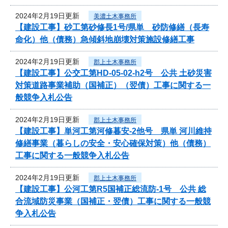
2024年2月19日更新
美濃土木事務所
【建設工事】砂工第砂修長1号/県単 砂防修繕（長寿
命化）他（債務）急傾斜地崩壊対策施設修繕工事
2024年2月19日更新
郡上土木事務所
【建設工事】公交工第HD-05-02-h2号 公共 土砂災害
対策道路事業補助（国補正）（翌債）工事に関する一
般競争入札公告
2024年2月19日更新
郡上土木事務所
【建設工事】単河工第河修暮安-2他号 県単 河川維持
修繕事業（暮らしの安全・安心確保対策）他（債務）
工事に関する一般競争入札公告
2024年2月19日更新
郡上土木事務所
【建設工事】公河工第R5国補正総流防-1号 公共 総
合流域防災事業（国補正・翌債）工事に関する一般競
争入札公告