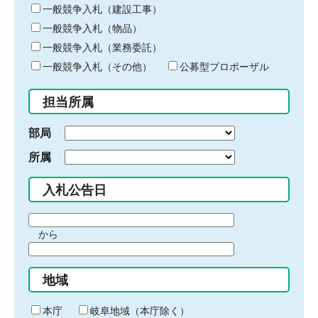
キ
一般競争入札（建設工事）
ー
一般競争入札（物品）
ワ
一般競争入札（業務委託）
ー
ド
一般競争入札（その他）
公募型プロポーザル
を
入
担当所属
力
部局
所属
入札公告日
期
から
間
期
の
間
始
地域
の
ま
終
り
わ
本庁
岐阜地域（本庁除く）