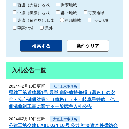
り
西濃（大垣）地域
揖斐地域
中濃（美濃）地域
郡上地域
可茂地域
東濃（多治見）地域
恵那地域
下呂地域
飛騨地域
県外
入札公告一覧
2024年2月19日更新
大垣土木事務所
県維工第道維暮1号 県単 道路維持修繕（暮らしの安
全・安心確保対策）（債務）（主）岐阜垂井線 他
側溝修繕工事に関する一般競争入札公告
2024年2月19日更新
大垣土木事務所
公建工第交建1-A01-034-10号 公共 社会資本整備総合