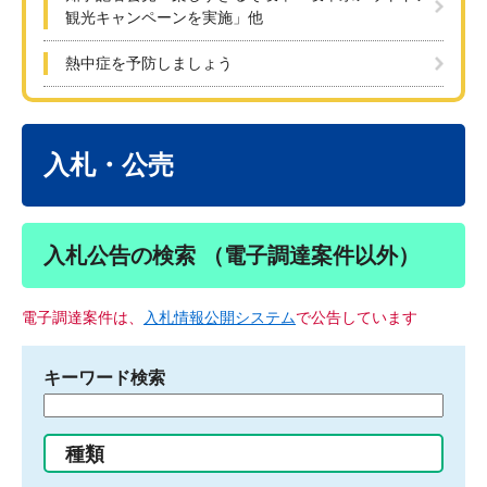
観光キャンペーンを実施」他
熱中症を予防しましょう
本
文
入札・公売
入札公告の検索 （電子調達案件以外）
電子調達案件は、
入札情報公開システム
で公告しています
キーワード検索
検
索
す
種類
る