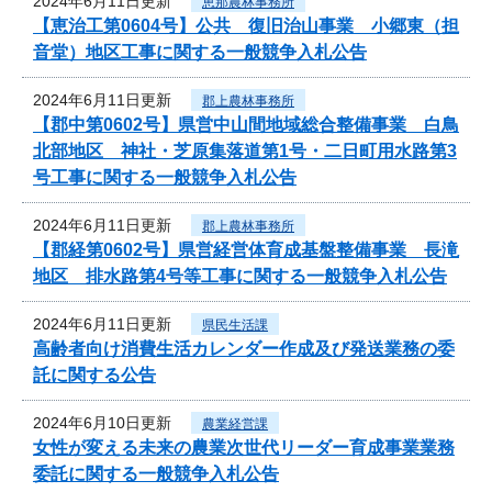
2024年6月11日更新
恵那農林事務所
【恵治工第0604号】公共 復旧治山事業 小郷東（担
音堂）地区工事に関する一般競争入札公告
2024年6月11日更新
郡上農林事務所
【郡中第0602号】県営中山間地域総合整備事業 白鳥
北部地区 神社・芝原集落道第1号・二日町用水路第3
号工事に関する一般競争入札公告
2024年6月11日更新
郡上農林事務所
【郡経第0602号】県営経営体育成基盤整備事業 長滝
地区 排水路第4号等工事に関する一般競争入札公告
2024年6月11日更新
県民生活課
高齢者向け消費生活カレンダー作成及び発送業務の委
託に関する公告
2024年6月10日更新
農業経営課
女性が変える未来の農業次世代リーダー育成事業業務
委託に関する一般競争入札公告