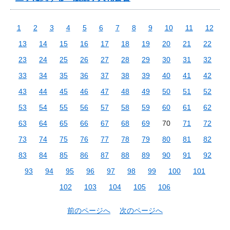
1
2
3
4
5
6
7
8
9
10
11
12
13
14
15
16
17
18
19
20
21
22
23
24
25
26
27
28
29
30
31
32
33
34
35
36
37
38
39
40
41
42
43
44
45
46
47
48
49
50
51
52
53
54
55
56
57
58
59
60
61
62
63
64
65
66
67
68
69
70
71
72
73
74
75
76
77
78
79
80
81
82
83
84
85
86
87
88
89
90
91
92
93
94
95
96
97
98
99
100
101
102
103
104
105
106
前のページへ
次のページへ