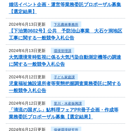
婚活イベント企画・運営等業務委託プロポーザル募集
【選定結果】
2024年6月13日更新
下呂農林事務所
【下治第0602号】公共 予防治山事業 大石ケ洞地区
工事に関する一般競争入札公告
2024年6月13日更新
環境管理課
大気環境常時監視に係る大気汚染自動測定機等の調達
に関する一般競争入札公告
2024年6月12日更新
子ども家庭課
児童福祉施設退所者等実態把握調査業務委託に関する
一般競争入札公告
2024年6月12日更新
里川・水産振興課
「清流の国ぎふ」鮎料理フェアPR冊子企画・作成等
業務委託プロポーザル募集【選定結果】
2024年6月12日更新
保健環境研究所