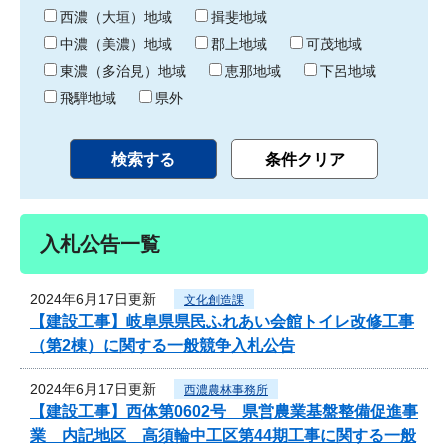
り
西濃（大垣）地域
揖斐地域
中濃（美濃）地域
郡上地域
可茂地域
東濃（多治見）地域
恵那地域
下呂地域
飛騨地域
県外
入札公告一覧
2024年6月17日更新
文化創造課
【建設工事】岐阜県県民ふれあい会館トイレ改修工事
（第2棟）に関する一般競争入札公告
2024年6月17日更新
西濃農林事務所
【建設工事】西体第0602号 県営農業基盤整備促進事
業 内記地区 高須輪中工区第44期工事に関する一般