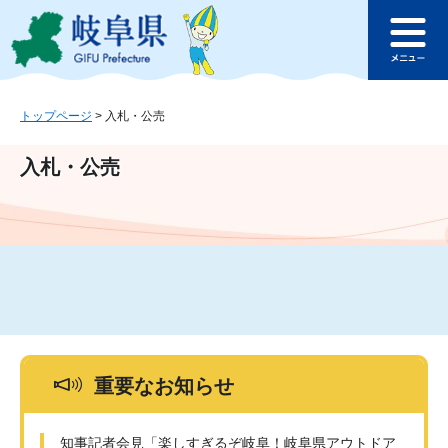
ペ
メ
このページの本文へ
ー
ニ
メ
ジ
ュ
ニ
の
ー
ュ
先
を
ー
頭
飛
トップページ
>
入札・公売
で
ば
す
し
入札・公売
。
て
本
文
へ
重要なお知らせ
知事記者会見「楽しすぎるぞ岐阜！岐阜県アウトドア