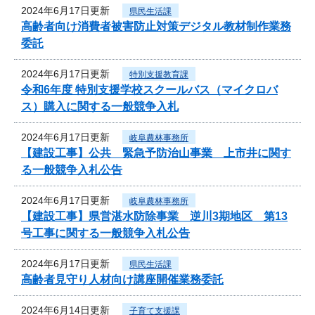
2024年6月17日更新
県民生活課
高齢者向け消費者被害防止対策デジタル教材制作業務
委託
2024年6月17日更新
特別支援教育課
令和6年度 特別支援学校スクールバス（マイクロバ
ス）購入に関する一般競争入札
2024年6月17日更新
岐阜農林事務所
【建設工事】公共 緊急予防治山事業 上市井に関す
る一般競争入札公告
2024年6月17日更新
岐阜農林事務所
【建設工事】県営湛水防除事業 逆川3期地区 第13
号工事に関する一般競争入札公告
2024年6月17日更新
県民生活課
高齢者見守り人材向け講座開催業務委託
2024年6月14日更新
子育て支援課