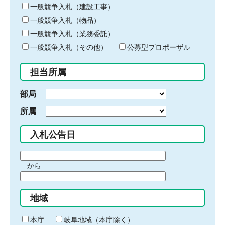
キ
一般競争入札（建設工事）
ー
一般競争入札（物品）
ワ
一般競争入札（業務委託）
ー
ド
一般競争入札（その他）
公募型プロポーザル
を
入
担当所属
力
部局
所属
入札公告日
期
から
間
期
の
間
始
地域
の
ま
終
り
わ
本庁
岐阜地域（本庁除く）