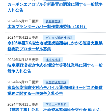
カーボンエアロゾル分析装置の調達に関する一般競争
入札公告
2024年6月12日更新
農産園芸課
木製プランターカバー制作業務委託（10月）
2024年6月12日更新
デジタル戦略推進課
令和6年度DX推進地域連携協議会にかかる運営支援業
務委託プロポーザル募集
2024年6月12日更新
地域福祉課
岐阜県戦没者追悼式会場設営等委託業務に関する一般
競争入札公告
2024年6月11日更新
家畜防疫対策課
家畜伝染病防疫対応モバイル通信回線サービスの提供
業務に関する一般競争入札公告
2024年6月11日更新
下呂土木事務所
【建設工事】公共 社会資本整備総合交付金 他 おん