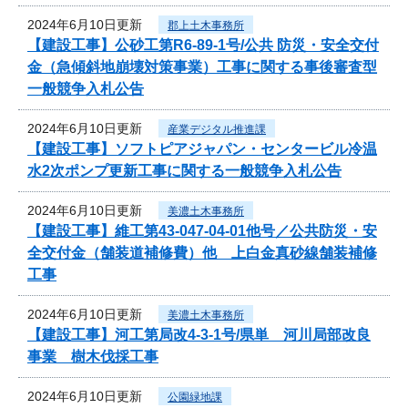
2024年6月10日更新
郡上土木事務所
【建設工事】公砂工第R6-89-1号/公共 防災・安全交付
金（急傾斜地崩壊対策事業）工事に関する事後審査型
一般競争入札公告
2024年6月10日更新
産業デジタル推進課
【建設工事】ソフトピアジャパン・センタービル冷温
水2次ポンプ更新工事に関する一般競争入札公告
2024年6月10日更新
美濃土木事務所
【建設工事】維工第43-047-04-01他号／公共防災・安
全交付金（舗装道補修費）他 上白金真砂線舗装補修
工事
2024年6月10日更新
美濃土木事務所
【建設工事】河工第局改4-3-1号/県単 河川局部改良
事業 樹木伐採工事
2024年6月10日更新
公園緑地課