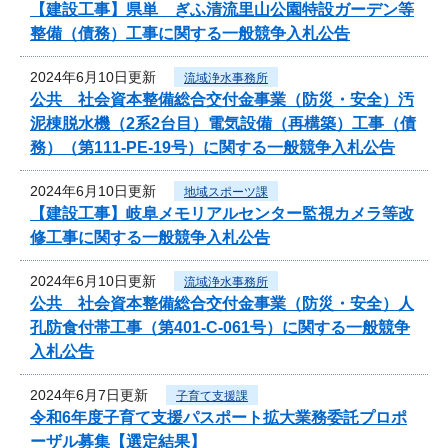
【建設工事】県単 ぎふ清流里山公園特設ガーデン等
整備（債務）工事に関する一般競争入札公告
2024年6月10日更新
流域浄水事務所
公共 社会資本整備総合交付金事業（防災・安全）汚
泥棟脱水機（2系2台目）電気設備（再構築）工事（債
務）（第111-PE-19号）に関する一般競争入札公告
2024年6月10日更新
地域スポーツ課
【建設工事】岐阜メモリアルセンター監視カメラ等改
修工事に関する一般競争入札公告
2024年6月10日更新
流域浄水事務所
公共 社会資本整備総合交付金事業（防災・安全）人
孔防食付帯工事（第401-C-061号）に関する一般競争
入札公告
2024年6月7日更新
子育て支援課
令和6年度子育て支援パスポート拡大業務委託プロポ
ーザル募集【選定結果】