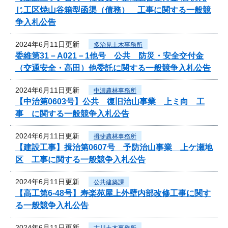
じ工区焼山谷箱型函渠（債務） 工事に関する一般競
争入札公告
2024年6月11日更新
多治見土木事務所
委維第31－A021－1他号 公共 防災・安全交付金
（交通安全・高田）他委託に関する一般競争入札公告
2024年6月11日更新
中濃農林事務所
【中治第0603号】公共 復旧治山事業 上ミ向 工
事 に関する一般競争入札公告
2024年6月11日更新
揖斐農林事務所
【建設工事】揖治第0607号 予防治山事業 上ケ瀬地
区 工事に関する一般競争入札公告
2024年6月11日更新
公共建築課
【高工第6-48号】寿楽苑屋上外壁内部改修工事に関す
る一般競争入札公告
2024年6月11日更新
古川土木事務所