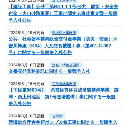
2024年8月19日更新
郡上土木事務所
【建設工事】公砂工第R6-1-1-1号/公共 防災・安全交
付金（火山砂防事業）工事に関する事後審査型一般競
争入札公告
2024年8月19日更新
流域浄水事務所
公共 社会資本整備総合交付金事業（防災・安全）木
曽川幹線（K84）人孔防食被覆工事（第401-C-062
号）に関する一般競争入札公告
2024年8月16日更新
法務・情報公開課
文書収発業務委託に関する一般競争入札
2024年8月16日更新
下呂農林事務所
【下経第0603号】 県営経営体育成基盤整備事業 跡
津・西上田地区 第1号ほ場整備工事に関する一般競
争入札公告
2024年8月16日更新
管財課
西濃総合庁舎井戸ポンプ改修工事に関する一般競争入