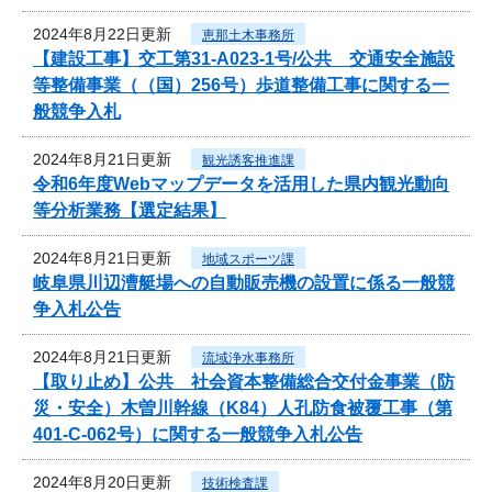
2024年8月22日更新
恵那土木事務所
【建設工事】交工第31-A023-1号/公共 交通安全施設
等整備事業（（国）256号）歩道整備工事に関する一
般競争入札
2024年8月21日更新
観光誘客推進課
令和6年度Webマップデータを活用した県内観光動向
等分析業務【選定結果】
2024年8月21日更新
地域スポーツ課
岐阜県川辺漕艇場への自動販売機の設置に係る一般競
争入札公告
2024年8月21日更新
流域浄水事務所
【取り止め】公共 社会資本整備総合交付金事業（防
災・安全）木曽川幹線（K84）人孔防食被覆工事（第
401-C-062号）に関する一般競争入札公告
2024年8月20日更新
技術検査課