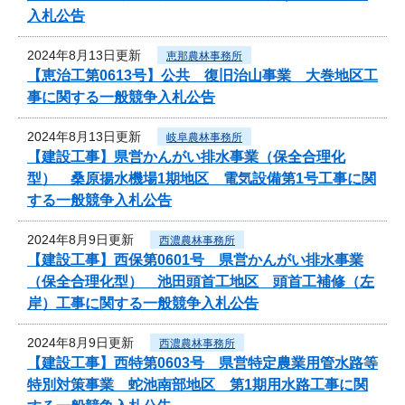
入札公告
2024年8月13日更新
恵那農林事務所
【恵治工第0613号】公共 復旧治山事業 大巻地区工
事に関する一般競争入札公告
2024年8月13日更新
岐阜農林事務所
【建設工事】県営かんがい排水事業（保全合理化
型） 桑原揚水機場1期地区 電気設備第1号工事に関
する一般競争入札公告
2024年8月9日更新
西濃農林事務所
【建設工事】西保第0601号 県営かんがい排水事業
（保全合理化型） 池田頭首工地区 頭首工補修（左
岸）工事に関する一般競争入札公告
2024年8月9日更新
西濃農林事務所
【建設工事】西特第0603号 県営特定農業用管水路等
特別対策事業 蛇池南部地区 第1期用水路工事に関