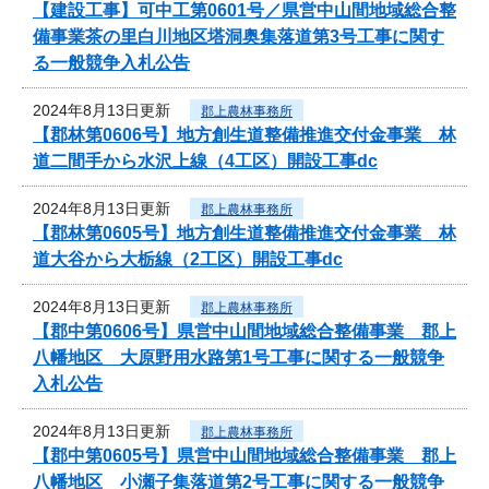
【建設工事】可中工第0601号／県営中山間地域総合整
備事業茶の里白川地区塔洞奥集落道第3号工事に関す
る一般競争入札公告
2024年8月13日更新
郡上農林事務所
【郡林第0606号】地方創生道整備推進交付金事業 林
道二間手から水沢上線（4工区）開設工事dc
2024年8月13日更新
郡上農林事務所
【郡林第0605号】地方創生道整備推進交付金事業 林
道大谷から大栃線（2工区）開設工事dc
2024年8月13日更新
郡上農林事務所
【郡中第0606号】県営中山間地域総合整備事業 郡上
八幡地区 大原野用水路第1号工事に関する一般競争
入札公告
2024年8月13日更新
郡上農林事務所
【郡中第0605号】県営中山間地域総合整備事業 郡上
八幡地区 小瀬子集落道第2号工事に関する一般競争