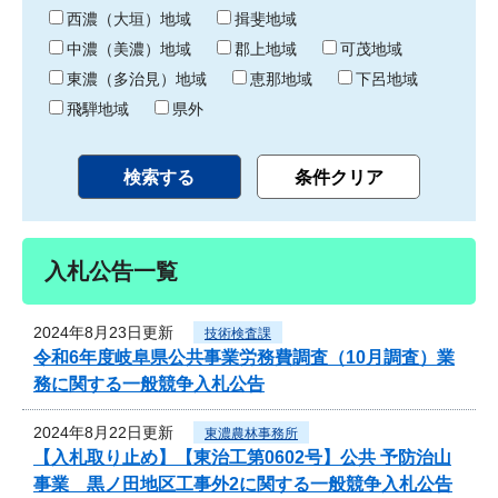
り
西濃（大垣）地域
揖斐地域
中濃（美濃）地域
郡上地域
可茂地域
東濃（多治見）地域
恵那地域
下呂地域
飛騨地域
県外
入札公告一覧
2024年8月23日更新
技術検査課
令和6年度岐阜県公共事業労務費調査（10月調査）業
務に関する一般競争入札公告
2024年8月22日更新
東濃農林事務所
【入札取り止め】【東治工第0602号】公共 予防治山
事業 黒ノ田地区工事外2に関する一般競争入札公告