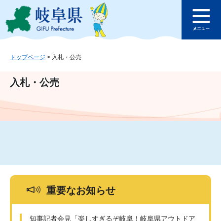
ペ
メ
このページの本文へ
ー
ニ
メ
ジ
ュ
ニ
の
ー
ュ
先
を
ー
頭
飛
トップページ
>
入札・公売
で
ば
す
し
入札・公売
。
て
本
文
へ
重要なお知らせ
知事記者会見「楽しすぎるぞ岐阜！岐阜県アウトドア