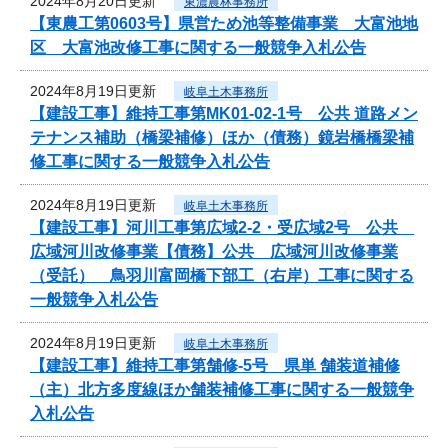
2024年8月20日更新
東濃農林事務所
【東農工第0603号】県営ため池等整備事業 大富池地
区 大富池改修工事に関する一般競争入札公告
2024年8月19日更新
岐阜土木事務所
【建設工事】維持工事第MK01-02-1号 公共 道路メン
テナンス補助（橋梁補修）ほか（債務）鏡岩橋橋梁補
修工事に関する一般競争入札公告
2024年8月19日更新
岐阜土木事務所
【建設工事】河川工事第広域2-2・受広域2号 公共
広域河川改修事業【債務】公共 広域河川改修事業
（受託） 鳥羽川富岡橋下部工（右岸）工事に関する
一般競争入札公告
2024年8月19日更新
岐阜土木事務所
【建設工事】維持工事第舗修-5号 県単 舗装道補修
（主）北方多度線ほか舗装補修工事に関する一般競争
入札公告