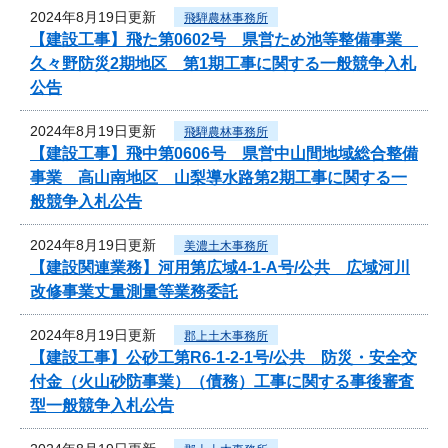
2024年8月19日更新
飛騨農林事務所
【建設工事】飛た第0602号 県営ため池等整備事業
久々野防災2期地区 第1期工事に関する一般競争入札
公告
2024年8月19日更新
飛騨農林事務所
【建設工事】飛中第0606号 県営中山間地域総合整備
事業 高山南地区 山梨導水路第2期工事に関する一
般競争入札公告
2024年8月19日更新
美濃土木事務所
【建設関連業務】河用第広域4-1-A号/公共 広域河川
改修事業丈量測量等業務委託
2024年8月19日更新
郡上土木事務所
【建設工事】公砂工第R6-1-2-1号/公共 防災・安全交
付金（火山砂防事業）（債務）工事に関する事後審査
型一般競争入札公告