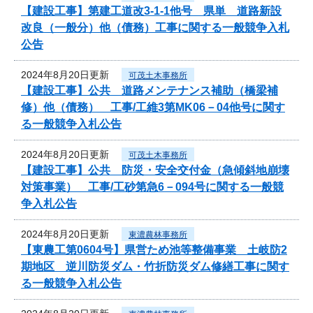
【建設工事】第建工道改3-1-1他号 県単 道路新設
改良（一般分）他（債務）工事に関する一般競争入札
公告
2024年8月20日更新
可茂土木事務所
【建設工事】公共 道路メンテナンス補助（橋梁補
修）他（債務） 工事/工維3第MK06－04他号に関す
る一般競争入札公告
2024年8月20日更新
可茂土木事務所
【建設工事】公共 防災・安全交付金（急傾斜地崩壊
対策事業） 工事/工砂第急6－094号に関する一般競
争入札公告
2024年8月20日更新
東濃農林事務所
【東農工第0604号】県営ため池等整備事業 土岐防2
期地区 逆川防災ダム・竹折防災ダム修繕工事に関す
る一般競争入札公告