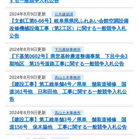
する一般競争入札公告
2024年8月9日更新
公共建築課
【文創工第6-66号】岐阜県県民ふれあい会館空調設備
改修機械設備工事（第2工区）に関する一般競争入札
公告
2024年8月9日更新
下呂農林事務所
【下基第0602号】県営基幹農道整備事業 下呂中央3
期地区 第15号道路工事に関する一般競争入札公告
2024年8月9日更新
高山土木事務所
【建設工事】第工維単舗4号／県単 舗装道補修 国
道361号他 日和田他 工事に関する一般競争入札公
告
2024年8月9日更新
高山土木事務所
【建設工事】第工維単舗3号／県単 舗装道補修 国
道156号 保木脇他 工事に関する一般競争入札公告