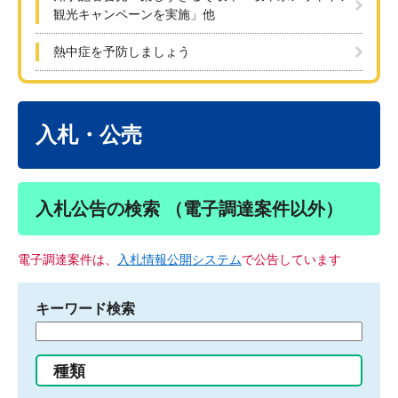
観光キャンペーンを実施」他
熱中症を予防しましょう
本
文
入札・公売
入札公告の検索 （電子調達案件以外）
電子調達案件は、
入札情報公開システム
で公告しています
キーワード検索
検
索
す
種類
る