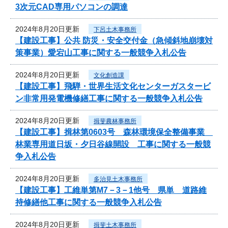
3次元CAD専用パソコンの調達
2024年8月20日更新
下呂土木事務所
【建設工事】公共 防災・安全交付金（急傾斜地崩壊対
策事業）愛宕山工事に関する一般競争入札公告
2024年8月20日更新
文化創造課
【建設工事】飛騨・世界生活文化センターガスタービ
ン非常用発電機修繕工事に関する一般競争入札公告
2024年8月20日更新
揖斐農林事務所
【建設工事】揖林第0603号 森林環境保全整備事業
林業専用道日坂・夕日谷線開設 工事に関する一般競
争入札公告
2024年8月20日更新
多治見土木事務所
【建設工事】工維単第M7－3－1他号 県単 道路維
持修繕他工事に関する一般競争入札公告
2024年8月20日更新
揖斐土木事務所