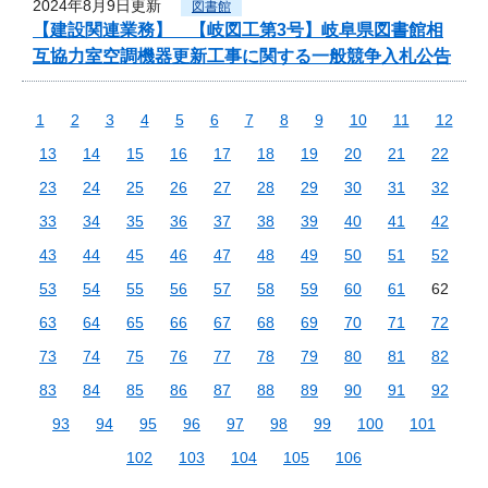
2024年8月9日更新
図書館
【建設関連業務】 【岐図工第3号】岐阜県図書館相
互協力室空調機器更新工事に関する一般競争入札公告
1
2
3
4
5
6
7
8
9
10
11
12
13
14
15
16
17
18
19
20
21
22
23
24
25
26
27
28
29
30
31
32
33
34
35
36
37
38
39
40
41
42
43
44
45
46
47
48
49
50
51
52
53
54
55
56
57
58
59
60
61
62
63
64
65
66
67
68
69
70
71
72
73
74
75
76
77
78
79
80
81
82
83
84
85
86
87
88
89
90
91
92
93
94
95
96
97
98
99
100
101
102
103
104
105
106