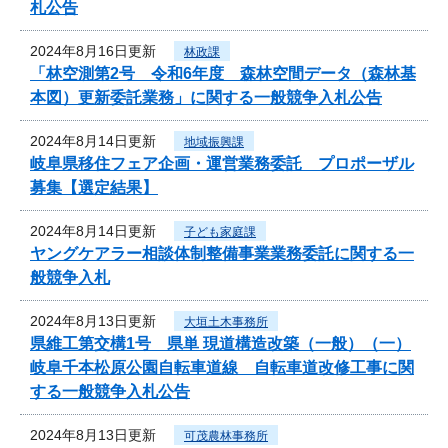
札公告
2024年8月16日更新
林政課
「林空測第2号 令和6年度 森林空間データ（森林基
本図）更新委託業務」に関する一般競争入札公告
2024年8月14日更新
地域振興課
岐阜県移住フェア企画・運営業務委託 プロポーザル
募集【選定結果】
2024年8月14日更新
子ども家庭課
ヤングケアラー相談体制整備事業業務委託に関する一
般競争入札
2024年8月13日更新
大垣土木事務所
県維工第交構1号 県単 現道構造改築（一般）（一）
岐阜千本松原公園自転車道線 自転車道改修工事に関
する一般競争入札公告
2024年8月13日更新
可茂農林事務所