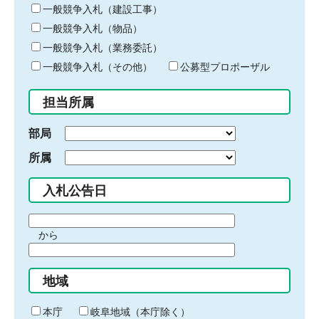
キ
一般競争入札（建設工事）
ー
一般競争入札（物品）
ワ
一般競争入札（業務委託）
ー
ド
一般競争入札（その他）
公募型プロポーザル
を
入
担当所属
力
部局
所属
入札公告日
期
から
間
期
の
間
始
地域
の
ま
終
り
わ
本庁
岐阜地域（本庁除く）