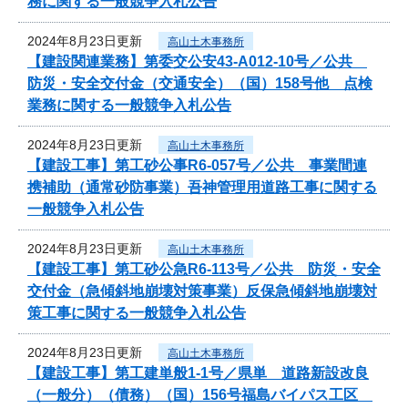
務に関する一般競争入札公告
2024年8月23日更新
高山土木事務所
【建設関連業務】第委交公安43-A012-10号／公共
防災・安全交付金（交通安全）（国）158号他 点検
業務に関する一般競争入札公告
2024年8月23日更新
高山土木事務所
【建設工事】第工砂公事R6-057号／公共 事業間連
携補助（通常砂防事業）吾神管理用道路工事に関する
一般競争入札公告
2024年8月23日更新
高山土木事務所
【建設工事】第工砂公急R6-113号／公共 防災・安全
交付金（急傾斜地崩壊対策事業）反保急傾斜地崩壊対
策工事に関する一般競争入札公告
2024年8月23日更新
高山土木事務所
【建設工事】第工建単般1-1号／県単 道路新設改良
（一般分）（債務）（国）156号福島バイパス工区