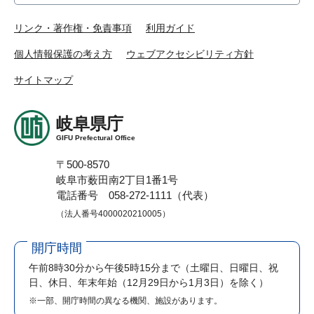
リンク・著作権・免責事項
利用ガイド
個人情報保護の考え方
ウェブアクセシビリティ方針
サイトマップ
岐阜県庁
GIFU Prefectural Office
〒500-8570
岐阜市薮田南2丁目1番1号
電話番号 058-272-1111（代表）
（法人番号4000020210005）
開庁時間
午前8時30分から午後5時15分まで
（土曜日、日曜日、祝
日、休日、年末年始（12月29日から1月3日）を除く）
※一部、開庁時間の異なる機関、施設があります。