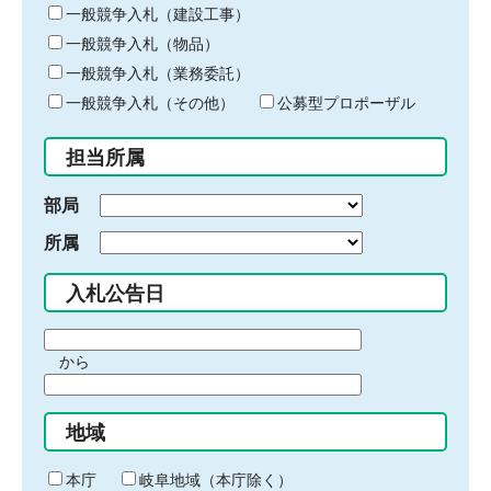
キ
一般競争入札（建設工事）
ー
一般競争入札（物品）
ワ
一般競争入札（業務委託）
ー
ド
一般競争入札（その他）
公募型プロポーザル
を
入
担当所属
力
部局
所属
入札公告日
期
から
間
期
の
間
始
地域
の
ま
終
り
わ
本庁
岐阜地域（本庁除く）