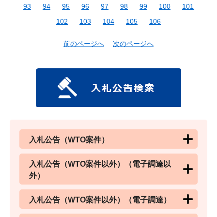
93
94
95
96
97
98
99
100
101
102
103
104
105
106
前のページへ
次のページへ
入札公告（WTO案件）
入札公告（WTO案件以外）（電子調達以
外）
入札公告（WTO案件以外）（電子調達）