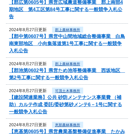
【郡広第0605号】県営広域農道整備事業 郡上南部4
期地区 第4工区第84号工事に関する一般競争入札公
告
2024年8月27日更新
郡上農林事務所
【郡中第0607号】県営中山間地域総合整備事業 白鳥
南東部地区 小向集落道第1号工事に関する一般競争
入札公告
2024年8月27日更新
郡上農林事務所
【郡池第0602号】県営ため池等整備事業 西坂地区
第2号工事に関する一般競争入札公告
2024年8月27日更新
可茂土木事務所
【建設関連業務】公共 砂防メンテナンス事業費 （補
助）カルテ作成 委託/委砂第砂メンテ6－1号に関する
一般競争入札公告
2024年8月27日更新
恵那農林事務所
【恵基第0605号】県営農業基盤整備促進事業 たかみ