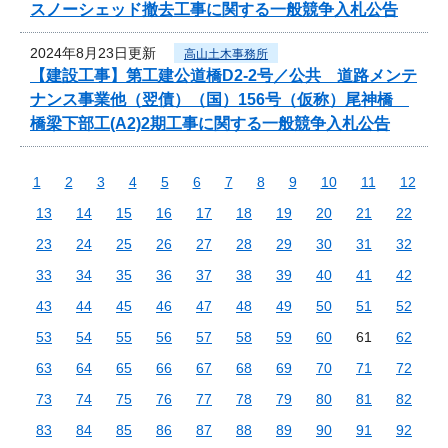
スノーシェッド撤去工事に関する一般競争入札公告
2024年8月23日更新
高山土木事務所
【建設工事】第工建公道橋D2-2号／公共 道路メンテ
ナンス事業他（翌債）（国）156号（仮称）尾神橋
橋梁下部工(A2)2期工事に関する一般競争入札公告
1
2
3
4
5
6
7
8
9
10
11
12
13
14
15
16
17
18
19
20
21
22
23
24
25
26
27
28
29
30
31
32
33
34
35
36
37
38
39
40
41
42
43
44
45
46
47
48
49
50
51
52
53
54
55
56
57
58
59
60
61
62
63
64
65
66
67
68
69
70
71
72
73
74
75
76
77
78
79
80
81
82
83
84
85
86
87
88
89
90
91
92