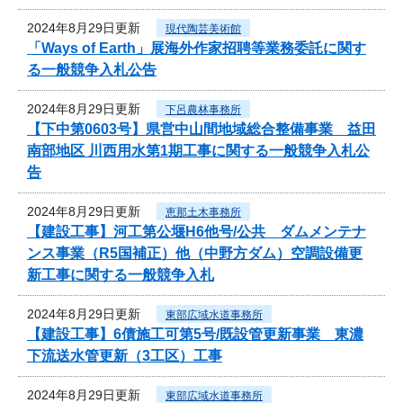
2024年8月29日更新
現代陶芸美術館
「Ways of Earth」展海外作家招聘等業務委託に関す
る一般競争入札公告
2024年8月29日更新
下呂農林事務所
【下中第0603号】県営中山間地域総合整備事業 益田
南部地区 川西用水第1期工事に関する一般競争入札公
告
2024年8月29日更新
恵那土木事務所
【建設工事】河工第公堰H6他号/公共 ダムメンテナ
ンス事業（R5国補正）他（中野方ダム）空調設備更
新工事に関する一般競争入札
2024年8月29日更新
東部広域水道事務所
【建設工事】6債施工可第5号/既設管更新事業 東濃
下流送水管更新（3工区）工事
2024年8月29日更新
東部広域水道事務所