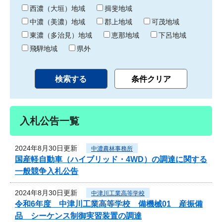
り
西濃（大垣）地域
揖斐地域
中濃（美濃）地域
郡上地域
可茂地域
東濃（多治見）地域
恵那地域
下呂地域
飛騨地域
県外
入札公告一覧
2024年8月30日更新
中濃農林事務所
国産軽自動車（ハイブリッド・4WD）の調達に関する
一般競争入札公告
2024年8月30日更新
中津川工業高等学校
令和6年度 中津川工業高等学校 備機械01 産振備
品 シーケンス制御実習装置の調達