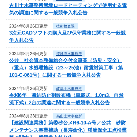
古川土木事務所熊坂ロードヒーティングで使用する電
気の調達に関する一般競争入札公告
2024年8月26日更新
技術検査課
3次元CADソフトの購入及び保守業務に関する一般競
争入札公告
2024年8月26日更新
流域浄水事務所
公共 社会資本整備総合交付金事業（防災・安全）
（重点）水処理施設（23～25池）耐震対策工事（第
101-C-061号）に関する一般競争入札公告
2024年8月26日更新
岐阜土木事務所
令和6年 凍結防止剤散布機（車載式、1.0m3、自然
流下式）2台の調達に関する一般競争入札公告
2024年8月23日更新
高山土木事務所
【建設関連業務】第委砂公メR6-10-A号／公共 砂防
メンテナンス事業補助（長寿命化）渓流保全工点検業