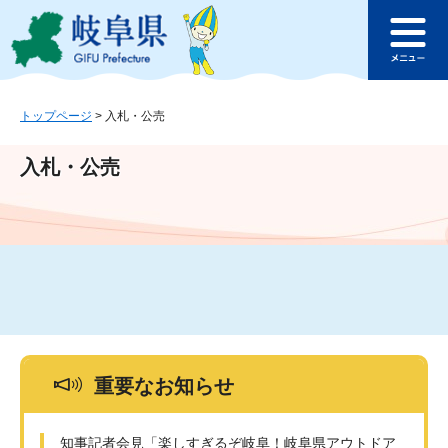
ペ
メ
このページの本文へ
ー
ニ
メ
ジ
ュ
ニ
の
ー
ュ
先
を
ー
頭
飛
トップページ
>
入札・公売
で
ば
す
し
入札・公売
。
て
本
文
へ
重要なお知らせ
知事記者会見「楽しすぎるぞ岐阜！岐阜県アウトドア