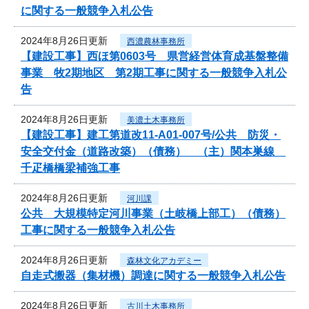
に関する一般競争入札公告
2024年8月26日更新
西濃農林事務所
【建設工事】西ほ第0603号 県営経営体育成基盤整備
事業 牧2期地区 第2期工事に関する一般競争入札公
告
2024年8月26日更新
美濃土木事務所
【建設工事】建工第道改11-A01-007号/公共 防災・
安全交付金（道路改築）（債務） （主）関本巣線
千疋橋橋梁補強工事
2024年8月26日更新
河川課
公共 大規模特定河川事業（土岐橋上部工）（債務）
工事に関する一般競争入札公告
2024年8月26日更新
森林文化アカデミー
自走式搬器（集材機）調達に関する一般競争入札公告
2024年8月26日更新
古川土木事務所