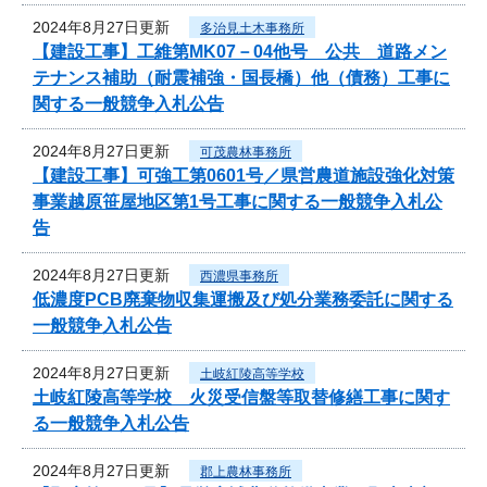
2024年8月27日更新
多治見土木事務所
【建設工事】工維第MK07－04他号 公共 道路メン
テナンス補助（耐震補強・国長橋）他（債務）工事に
関する一般競争入札公告
2024年8月27日更新
可茂農林事務所
【建設工事】可強工第0601号／県営農道施設強化対策
事業越原笹屋地区第1号工事に関する一般競争入札公
告
2024年8月27日更新
西濃県事務所
低濃度PCB廃棄物収集運搬及び処分業務委託に関する
一般競争入札公告
2024年8月27日更新
土岐紅陵高等学校
土岐紅陵高等学校 火災受信盤等取替修繕工事に関す
る一般競争入札公告
2024年8月27日更新
郡上農林事務所