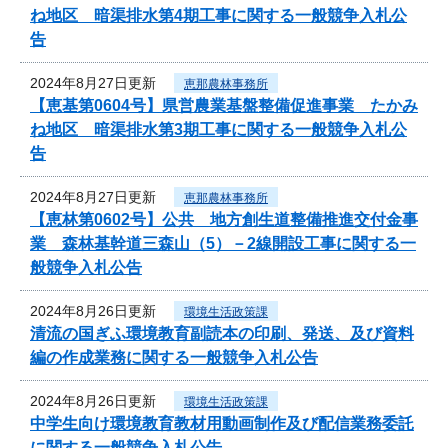
ね地区 暗渠排水第4期工事に関する一般競争入札公
告
2024年8月27日更新
恵那農林事務所
【恵基第0604号】県営農業基盤整備促進事業 たかみ
ね地区 暗渠排水第3期工事に関する一般競争入札公
告
2024年8月27日更新
恵那農林事務所
【恵林第0602号】公共 地方創生道整備推進交付金事
業 森林基幹道三森山（5）－2線開設工事に関する一
般競争入札公告
2024年8月26日更新
環境生活政策課
清流の国ぎふ環境教育副読本の印刷、発送、及び資料
編の作成業務に関する一般競争入札公告
2024年8月26日更新
環境生活政策課
中学生向け環境教育教材用動画制作及び配信業務委託
に関する一般競争入札公告