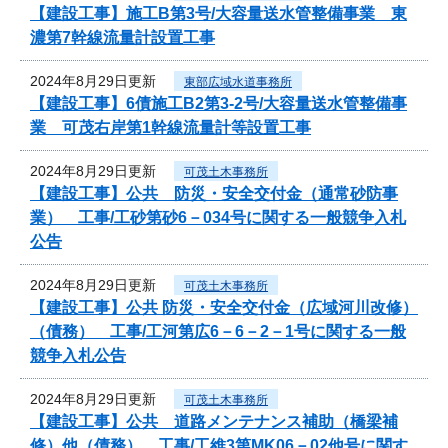
【建設工事】施工B第3号/大容量送水管整備事業 東
濃第7幹線流量計設置工事
2024年8月29日更新
東部広域水道事務所
【建設工事】6債施工B2第3-2号/大容量送水管整備事
業 可茂右岸第1幹線流量計等設置工事
2024年8月29日更新
可茂土木事務所
【建設工事】公共 防災・安全交付金（通常砂防事
業） 工事/工砂第砂6－034号に関する一般競争入札
公告
2024年8月29日更新
可茂土木事務所
【建設工事】公共 防災・安全交付金（広域河川改修）
（債務） 工事/工河第広6－6－2－1号に関する一般
競争入札公告
2024年8月29日更新
可茂土木事務所
【建設工事】公共 道路メンテナンス補助（橋梁補
修）他（債務） 工事/工維3第MK06－02他号に関す