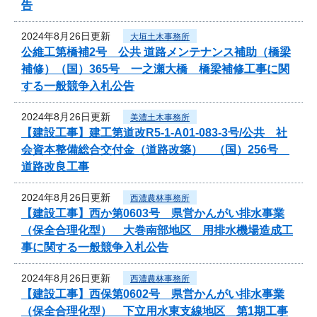
告
2024年8月26日更新
大垣土木事務所
公維工第橋補2号 公共 道路メンテナンス補助（橋梁
補修）（国）365号 一之瀬大橋 橋梁補修工事に関
する一般競争入札公告
2024年8月26日更新
美濃土木事務所
【建設工事】建工第道改R5-1-A01-083-3号/公共 社
会資本整備総合交付金（道路改築） （国）256号
道路改良工事
2024年8月26日更新
西濃農林事務所
【建設工事】西か第0603号 県営かんがい排水事業
（保全合理化型） 大巻南部地区 用排水機場造成工
事に関する一般競争入札公告
2024年8月26日更新
西濃農林事務所
【建設工事】西保第0602号 県営かんがい排水事業
（保全合理化型） 下立用水東支線地区 第1期工事