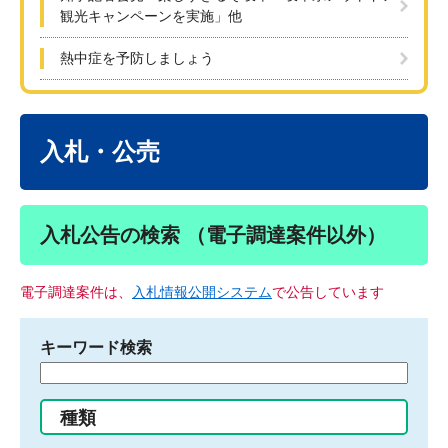
観光キャンペーンを実施」他
熱中症を予防しましょう
本
文
入札・公売
入札公告の検索 （電子調達案件以外）
電子調達案件は、
入札情報公開システム
で公告しています
キーワード検索
検
索
す
種類
る