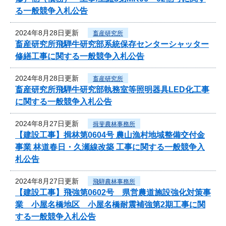
る一般競争入札公告
2024年8月28日更新
畜産研究所
畜産研究所飛騨牛研究部系統保存センターシャッター
修繕工事に関する一般競争入札公告
2024年8月28日更新
畜産研究所
畜産研究所飛騨牛研究部執務室等照明器具LED化工事
に関する一般競争入札公告
2024年8月27日更新
揖斐農林事務所
【建設工事】揖林第0604号 農山漁村地域整備交付金
事業 林道春日・久瀬線改築 工事に関する一般競争入
札公告
2024年8月27日更新
飛騨農林事務所
【建設工事】飛強第0602号 県営農道施設強化対策事
業 小屋名橋地区 小屋名橋耐震補強第2期工事に関
する一般競争入札公告