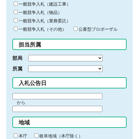
キ
一般競争入札（建設工事）
ー
一般競争入札（物品）
ワ
一般競争入札（業務委託）
ー
ド
一般競争入札（その他）
公募型プロポーザル
を
入
担当所属
力
部局
所属
入札公告日
期
から
間
期
の
間
始
地域
の
ま
終
り
わ
本庁
岐阜地域（本庁除く）