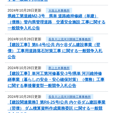
2024年10月28日更新
大垣土木事務所
県維工第道維M2-3号 県単 道路維持修繕（単建）
（債務）管内県管理道路 交通安全施設 工事に関する
一般競争入札公告
2024年10月28日更新
長良川上流河川開発工事事務所
【建設工事】第6-4号/公共 内ケ谷ダム建設事業（翌
債） 工事用道路落石対策工事 に関する一般競争入札
公告
2024年10月28日更新
郡上土木事務所
【建設工事】単河工第河修暮安-3号/県単 河川維持修
繕事業（暮らしの安全・安心確保対策）（債務）工事
に関する事後審査型一般競争入札公告
2024年10月28日更新
長良川上流河川開発工事事務所
【建設関連業務】第R6-25号/公共 内ケ谷ダム建設事業
（翌債） ダム積算資料作成業務委託 に関する一般競