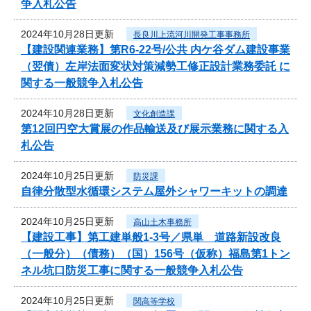
争入札公告
2024年10月28日更新
長良川上流河川開発工事事務所
【建設関連業務】第R6-22号/公共 内ケ谷ダム建設事業
（翌債）左岸法面変状対策減勢工修正設計業務委託 に
関する一般競争入札公告
2024年10月28日更新
文化創造課
第12回円空大賞展の作品輸送及び展示業務に関する入
札公告
2024年10月25日更新
防災課
自律分散型水循環システム屋外シャワーキットの調達
2024年10月25日更新
高山土木事務所
【建設工事】第工建単般1-3号／県単 道路新設改良
（一般分）（債務）（国）156号（仮称）福島第1トン
ネル坑口防災工事に関する一般競争入札公告
2024年10月25日更新
関高等学校