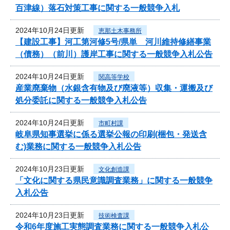
百津線）落石対策工事に関する一般競争入札
2024年10月24日更新
恵那土木事務所
【建設工事】河工第河修5号/県単 河川維持修繕事業
（債務）（前川）護岸工事に関する一般競争入札公告
2024年10月24日更新
関高等学校
産業廃棄物（水銀含有物及び廃液等）収集・運搬及び
処分委託に関する一般競争入札公告
2024年10月24日更新
市町村課
岐阜県知事選挙に係る選挙公報の印刷(梱包・発送含
む)業務に関する一般競争入札公告
2024年10月23日更新
文化創造課
「文化に関する県民意識調査業務」に関する一般競争
入札公告
2024年10月23日更新
技術検査課
令和6年度施工実態調査業務に関する一般競争入札公