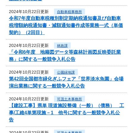
2024年10月22日更新
自動車税事務所
令和7年度自動車税種別割定期納税通知書及び自動車
税増額納税通知書・減額通知書作成等業務一式（単価
契約）（2回目）
2024年10月22日更新
林政課
「令和6年度 地籍図データ等森林計画図反映委託業
務」に関する一般競争入札公告
2024年10月22日更新
公園緑地課
第42回全国都市緑化ぎふフェア「世界淡水魚園」会場
演出業務に関する一般競争入札公告
2024年10月22日更新
可茂土木事務所
【建設工事】県単 現道施設整備（一般）（債務） 工
事/工維4単第現施－1 他号に関する一般競争入札公
告
2024年10月22日更新
可茂土木事務所