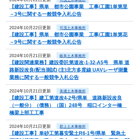
【建設工事】県単 都市公園事業 工事/工園1単第里
－3号に関する一般競争入札公告
2024年10月22日更新
可茂土木事務所
【建設工事】県単 都市公園事業 工事/工園1単第花
－9号に関する一般競争入札公告
2024年10月21日更新
岐阜土木事務所
【建設関連業務】建設委託第道改-1-32-A5号 県単 道
路新設改良(配当測試) (主)北方多度線 UAVレーザ測量
業務に関する一般競争入札公告
2024年10月21日更新
美濃土木事務所
【建設工事】建工第道改4-2号/県単 道路新設改良
（一般分）（債務）（国）248号 稲口インター橋
橋梁上部工工事
2024年10月21日更新
郡上土木事務所
【建設工事】単砂工第暮安緊土R6-1号/県単 緊急土