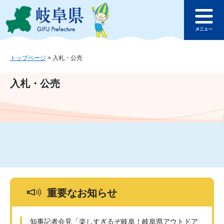
ペ
メ
このページの本文へ
ー
ニ
メ
ジ
ュ
ニ
の
ー
ュ
先
を
ー
頭
飛
トップページ
>
入札・公売
で
ば
す
し
入札・公売
。
て
本
文
へ
重要なお知らせ
知事記者会見「楽しすぎるぞ岐阜！岐阜県アウトドア