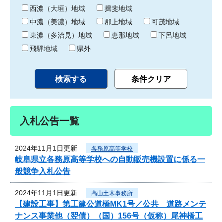
り
西濃（大垣）地域
揖斐地域
中濃（美濃）地域
郡上地域
可茂地域
東濃（多治見）地域
恵那地域
下呂地域
飛騨地域
県外
入札公告一覧
2024年11月1日更新
各務原高等学校
岐阜県立各務原高等学校への自動販売機設置に係る一
般競争入札公告
2024年11月1日更新
高山土木事務所
【建設工事】第工建公道橋MK1号／公共 道路メンテ
ナンス事業他（翌債）（国）156号（仮称）尾神橋工