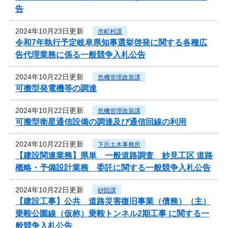
告
2024年10月23日更新
市町村課
令和7年執行予定岐阜県知事選挙啓発に関する各種広
告代理業務に係る一般競争入札公告
2024年10月22日更新
危機管理政策課
可搬型発電機等の調達
2024年10月22日更新
危機管理政策課
可搬型衛星通信設備の調達及び通信回線の利用
2024年10月22日更新
下呂土木事務所
【建設関連業務】県単 一般道路調査 妙見工区 道路
概略・予備設計業務 委託に関する一般競争入札公告
2024年10月22日更新
砂防課
【建設工事】公共 道路災害復旧事業（債務）（主）
乗鞍公園線（仮称）乗鞍トンネル2期工事 に関する一
般競争入札公告