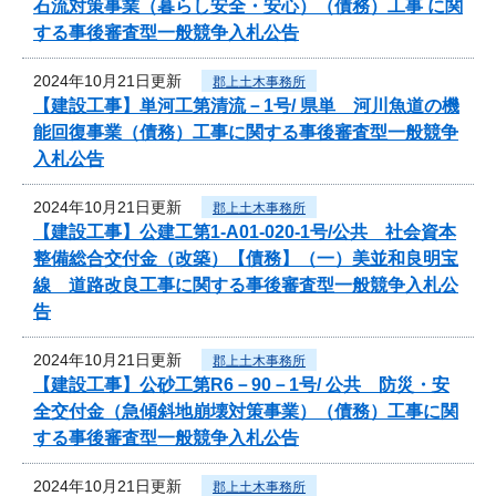
石流対策事業（暮らし安全・安心）（債務）工事 に関
する事後審査型一般競争入札公告
2024年10月21日更新
郡上土木事務所
【建設工事】単河工第清流－1号/ 県単 河川魚道の機
能回復事業（債務）工事に関する事後審査型一般競争
入札公告
2024年10月21日更新
郡上土木事務所
【建設工事】公建工第1-A01-020-1号/公共 社会資本
整備総合交付金（改築）【債務】（一）美並和良明宝
線 道路改良工事に関する事後審査型一般競争入札公
告
2024年10月21日更新
郡上土木事務所
【建設工事】公砂工第R6－90－1号/ 公共 防災・安
全交付金（急傾斜地崩壊対策事業）（債務）工事に関
する事後審査型一般競争入札公告
2024年10月21日更新
郡上土木事務所