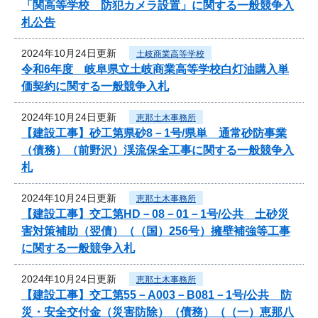
「関高等学校 防犯カメラ設置」に関する一般競争入
札公告
2024年10月24日更新
土岐商業高等学校
令和6年度 岐阜県立土岐商業高等学校白灯油購入単
価契約に関する一般競争入札
2024年10月24日更新
恵那土木事務所
【建設工事】砂工第県砂8－1号/県単 通常砂防事業
（債務）（前野沢）渓流保全工事に関する一般競争入
札
2024年10月24日更新
恵那土木事務所
【建設工事】交工第HD－08－01－1号/公共 土砂災
害対策補助（翌債）（（国）256号）擁壁補強等工事
に関する一般競争入札
2024年10月24日更新
恵那土木事務所
【建設工事】交工第55－A003－B081－1号/公共 防
災・安全交付金（災害防除）（債務）（（一）恵那八