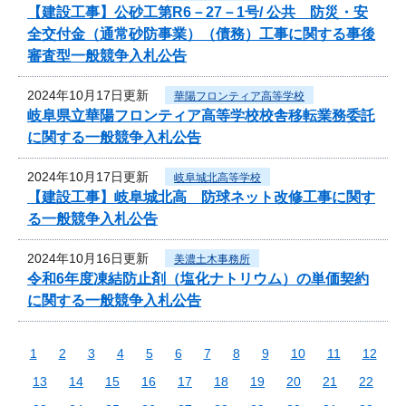
【建設工事】公砂工第R6－27－1号/ 公共 防災・安
全交付金（通常砂防事業）（債務）工事に関する事後
審査型一般競争入札公告
2024年10月17日更新
華陽フロンティア高等学校
岐阜県立華陽フロンティア高等学校校舎移転業務委託
に関する一般競争入札公告
2024年10月17日更新
岐阜城北高等学校
【建設工事】岐阜城北高 防球ネット改修工事に関す
る一般競争入札公告
2024年10月16日更新
美濃土木事務所
令和6年度凍結防止剤（塩化ナトリウム）の単価契約
に関する一般競争入札公告
1
2
3
4
5
6
7
8
9
10
11
12
13
14
15
16
17
18
19
20
21
22