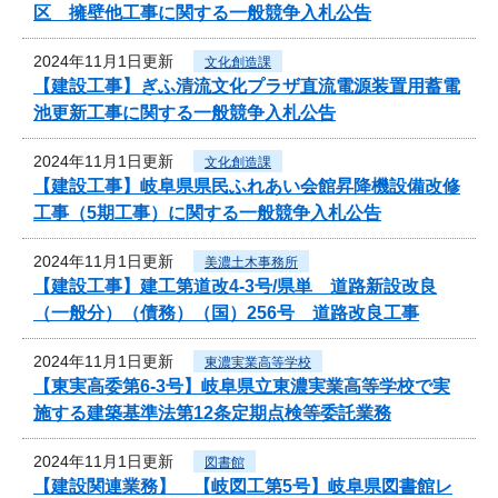
区 擁壁他工事に関する一般競争入札公告
2024年11月1日更新
文化創造課
【建設工事】ぎふ清流文化プラザ直流電源装置用蓄電
池更新工事に関する一般競争入札公告
2024年11月1日更新
文化創造課
【建設工事】岐阜県県民ふれあい会館昇降機設備改修
工事（5期工事）に関する一般競争入札公告
2024年11月1日更新
美濃土木事務所
【建設工事】建工第道改4-3号/県単 道路新設改良
（一般分）（債務）（国）256号 道路改良工事
2024年11月1日更新
東濃実業高等学校
【東実高委第6-3号】岐阜県立東濃実業高等学校で実
施する建築基準法第12条定期点検等委託業務
2024年11月1日更新
図書館
【建設関連業務】 【岐図工第5号】岐阜県図書館レ