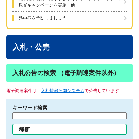
観光キャンペーンを実施」他
熱中症を予防しましょう
本
文
入札・公売
入札公告の検索 （電子調達案件以外）
電子調達案件は、
入札情報公開システム
で公告しています
キーワード検索
検
索
す
種類
る