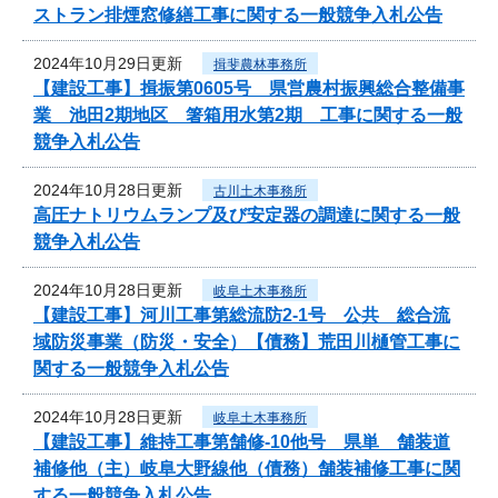
ストラン排煙窓修繕工事に関する一般競争入札公告
2024年10月29日更新
揖斐農林事務所
【建設工事】揖振第0605号 県営農村振興総合整備事
業 池田2期地区 箸箱用水第2期 工事に関する一般
競争入札公告
2024年10月28日更新
古川土木事務所
高圧ナトリウムランプ及び安定器の調達に関する一般
競争入札公告
2024年10月28日更新
岐阜土木事務所
【建設工事】河川工事第総流防2-1号 公共 総合流
域防災事業（防災・安全）【債務】荒田川樋管工事に
関する一般競争入札公告
2024年10月28日更新
岐阜土木事務所
【建設工事】維持工事第舗修-10他号 県単 舗装道
補修他（主）岐阜大野線他（債務）舗装補修工事に関
する一般競争入札公告