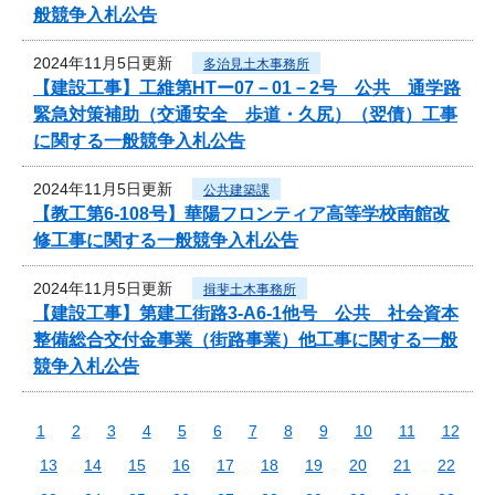
般競争入札公告
2024年11月5日更新
多治見土木事務所
【建設工事】工維第HTー07－01－2号 公共 通学路
緊急対策補助（交通安全 歩道・久尻）（翌債）工事
に関する一般競争入札公告
2024年11月5日更新
公共建築課
【教工第6-108号】華陽フロンティア高等学校南館改
修工事に関する一般競争入札公告
2024年11月5日更新
揖斐土木事務所
【建設工事】第建工街路3-A6-1他号 公共 社会資本
整備総合交付金事業（街路事業）他工事に関する一般
競争入札公告
1
2
3
4
5
6
7
8
9
10
11
12
13
14
15
16
17
18
19
20
21
22