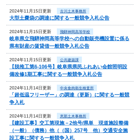
2024年11月15日更新
古川土木事務所
大型土嚢袋の調達に関する一般競争入札公告
2024年11月15日更新
飛騨神岡高等学校
岐阜県立飛騨神岡高等学校への自動販売機設置に係る
県有財産の賃貸借一般競争入札公告
2024年11月15日更新
公共建築課
【脱推工第6-106号】岐阜県県民ふれあい会館照明設
備改修1期工事に関する一般競争入札公告
2024年11月14日更新
中央食肉衛生検査所
「超低温フリーザー」の調達（更新）に関する一般競
争入札
2024年11月14日更新
恵那土木事務所
【建設工事】交工第現施－2他号/県単 現道施設整備
（一般）（債務）他（（国）257号 他）交通安全施
設工事に関する一般競争入札