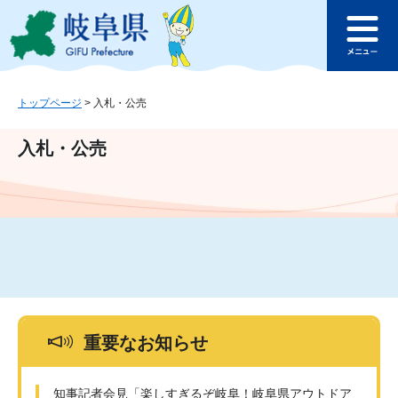
ペ
メ
このページの本文へ
ー
ニ
メ
ジ
ュ
ニ
の
ー
ュ
先
を
ー
頭
飛
トップページ
>
入札・公売
で
ば
す
し
入札・公売
。
て
本
文
へ
重要なお知らせ
知事記者会見「楽しすぎるぞ岐阜！岐阜県アウトドア