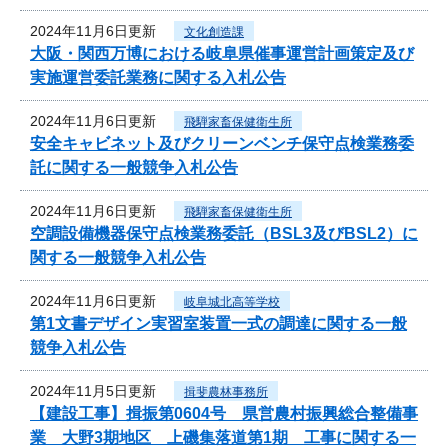
2024年11月6日更新
文化創造課
大阪・関西万博における岐阜県催事運営計画策定及び
実施運営委託業務に関する入札公告
2024年11月6日更新
飛騨家畜保健衛生所
安全キャビネット及びクリーンベンチ保守点検業務委
託に関する一般競争入札公告
2024年11月6日更新
飛騨家畜保健衛生所
空調設備機器保守点検業務委託（BSL3及びBSL2）に
関する一般競争入札公告
2024年11月6日更新
岐阜城北高等学校
第1文書デザイン実習室装置一式の調達に関する一般
競争入札公告
2024年11月5日更新
揖斐農林事務所
【建設工事】揖振第0604号 県営農村振興総合整備事
業 大野3期地区 上磯集落道第1期 工事に関する一