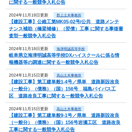
に関する一般競争入札公告
2024年11月18日更新
郡上土木事務所
【建設工事】公維工第MK05-02号/公共 道路メンテ
ナンス補助（橋梁補修）（翌債）工事 に関する事後審
査型一般競争入札公告
2024年11月18日更新
海津明誠高等学校
岐阜県立海津明誠高等学校DXハイスクールに係る情
報機器等の調達に関する一般競争入札公告
2024年11月15日更新
高山土木事務所
【建設工事】第工建単般1-4号／県単 道路新設改良
（一般分）（債務）（国）156号 福島バイパス工
区 道路改良工事に関する一般競争入札公告
2024年11月15日更新
高山土木事務所
【建設工事】第工建単般9-1号／県単 道路新設改良
（一般分）（債務）（国）156号岩瀬工区 道路改良
工事に関する一般競争入札公告