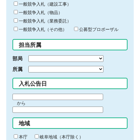
キ
一般競争入札（建設工事）
ー
一般競争入札（物品）
ワ
一般競争入札（業務委託）
ー
ド
一般競争入札（その他）
公募型プロポーザル
を
入
担当所属
力
部局
所属
入札公告日
期
から
間
期
の
間
始
地域
の
ま
終
り
わ
本庁
岐阜地域（本庁除く）