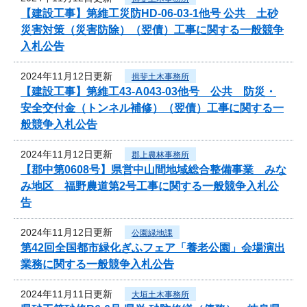
【建設工事】第維工災防HD-06-03-1他号 公共 土砂
災害対策（災害防除）（翌債）工事に関する一般競争
入札公告
2024年11月12日更新
揖斐土木事務所
【建設工事】第維工43-A043-03他号 公共 防災・
安全交付金（トンネル補修）（翌債）工事に関する一
般競争入札公告
2024年11月12日更新
郡上農林事務所
【郡中第0608号】県営中山間地域総合整備事業 みな
み地区 福野農道第2号工事に関する一般競争入札公
告
2024年11月12日更新
公園緑地課
第42回全国都市緑化ぎふフェア「養老公園」会場演出
業務に関する一般競争入札公告
2024年11月11日更新
大垣土木事務所