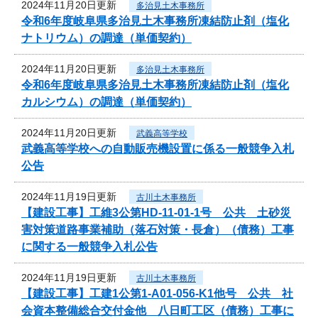
2024年11月20日更新
多治見土木事務所
令和6年度岐阜県多治見土木事務所凍結防止剤（塩化
ナトリウム）の調達（単価契約）
2024年11月20日更新
多治見土木事務所
令和6年度岐阜県多治見土木事務所凍結防止剤（塩化
カルシウム）の調達（単価契約）
2024年11月20日更新
武義高等学校
武義高等学校への自動販売機設置に係る一般競争入札
公告
2024年11月19日更新
古川土木事務所
【建設工事】工維3公第HD-11-01-1号 公共 土砂災
害対策道路事業補助（落石対策・長倉）（債務）工事
に関する一般競争入札公告
2024年11月19日更新
古川土木事務所
【建設工事】工建1公第1-A01-056-K1他号 公共 社
会資本整備総合交付金他 八日町工区（債務）工事に