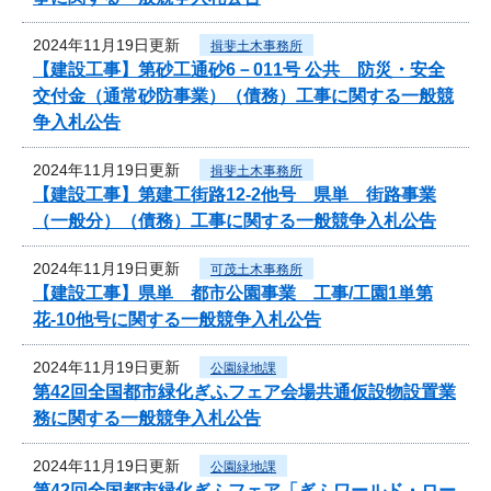
2024年11月19日更新
揖斐土木事務所
【建設工事】第砂工通砂6－011号 公共 防災・安全
交付金（通常砂防事業）（債務）工事に関する一般競
争入札公告
2024年11月19日更新
揖斐土木事務所
【建設工事】第建工街路12-2他号 県単 街路事業
（一般分）（債務）工事に関する一般競争入札公告
2024年11月19日更新
可茂土木事務所
【建設工事】県単 都市公園事業 工事/工園1単第
花-10他号に関する一般競争入札公告
2024年11月19日更新
公園緑地課
第42回全国都市緑化ぎふフェア会場共通仮設物設置業
務に関する一般競争入札公告
2024年11月19日更新
公園緑地課
第42回全国都市緑化ぎふフェア「ぎふワールド・ロー