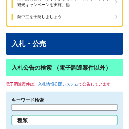
観光キャンペーンを実施」他
熱中症を予防しましょう
本
文
入札・公売
入札公告の検索 （電子調達案件以外）
電子調達案件は、
入札情報公開システム
で公告しています
キーワード検索
検
索
す
種類
る