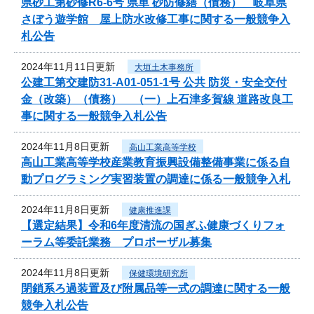
県砂工第砂修R6-6号 県単 砂防修繕（債務） 岐阜県
さぼう遊学館 屋上防水改修工事に関する一般競争入
札公告
2024年11月11日更新
大垣土木事務所
公建工第交建防31-A01-051-1号 公共 防災・安全交付
金（改築）（債務） （一）上石津多賀線 道路改良工
事に関する一般競争入札公告
2024年11月8日更新
高山工業高等学校
高山工業高等学校産業教育振興設備整備事業に係る自
動プログラミング実習装置の調達に係る一般競争入札
2024年11月8日更新
健康推進課
【選定結果】令和6年度清流の国ぎふ健康づくりフォ
ーラム等委託業務 プロポーザル募集
2024年11月8日更新
保健環境研究所
閉鎖系ろ過装置及び附属品等一式の調達に関する一般
競争入札公告