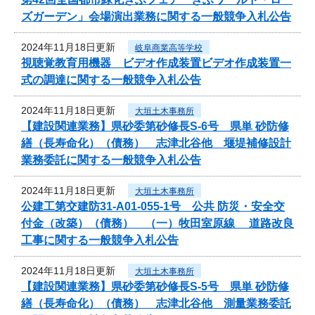
ズガーデン」会場演出業務に関する一般競争入札公告
2024年11月18日更新
岐阜商業高等学校
視聴覚教育用機器 ビデオ作成装置ビデオ作成装置一
式の調達に関する一般競争入札公告
2024年11月18日更新
大垣土木事務所
【建設関連業務】県砂委第砂修長S-6号 県単 砂防修
繕（長寿命化）（債務） 志津北谷他 堰堤補修設計
業務委託に関する一般競争入札公告
2024年11月18日更新
大垣土木事務所
公建工第交建防31-A01-055-1号 公共 防災・安全交
付金（改築）（債務） （一）牧田室原線 道路改良
工事に関する一般競争入札公告
2024年11月18日更新
大垣土木事務所
【建設関連業務】県砂委第砂修長S-5号 県単 砂防修
繕（長寿命化）（債務） 志津北谷他 測量業務委託