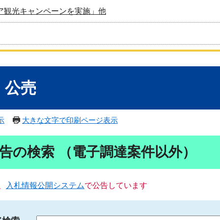
ア観光キャンペーンを実施」他
・公売
示
大きな文字で印刷ページ表示
告の検索 （電子調達案件以外）
、
入札情報公開システム
で公告しています