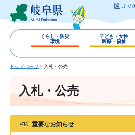
ペ
メ
ふり
ー
ニ
ジ
ュ
の
ー
先
を
くらし・防災
子ども・女性
頭
飛
環境
医療・福祉
で
ば
閉
閉
す
し
じ
じ
。
て
る
る
トップページ
>
入札・公売
本
文
へ
入札・公売
重要なお知らせ