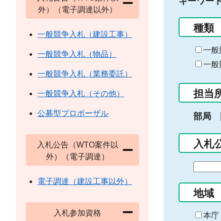
キーワー
外）（電子調達以外）
種類
一般競争入札（建設工事）
一般
一般競争入札（物品）
一般
一般競争入札（業務委託）
担当
一般競争入札（その他）
公募型プロポーザル
部局
入札
入札公告（WTO案件以
外）（電子調達）
期
間
電子調達（建設工事以外）
の
地域
始
入札参加資格
ま
本庁