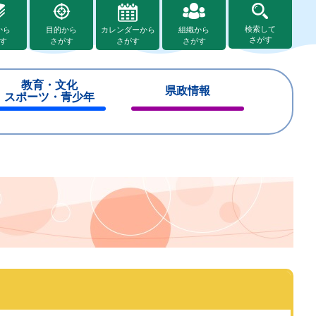
検索して
から
目的から
カレンダーから
組織から
さがす
す
さがす
さがす
さがす
教育・文化
県政情報
スポーツ・青少年
閉
閉
じ
じ
る
る