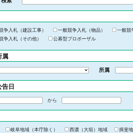
ド検索
検
索
す
る
キ
競争入札（建設工事）
一般競争入札（物品）
一般競
ー
競争入札（その他）
公募型プロポーザル
ワ
ー
所属
ド
を
所属
入
力
公告日
から
期
間
の
終
わ
岐阜地域（本庁除く）
西濃（大垣）地域
揖斐