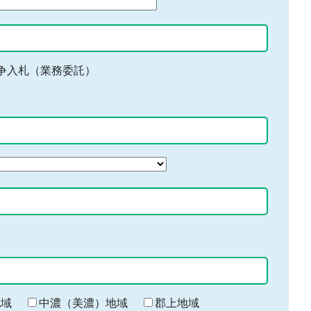
争入札（業務委託）
地域
中濃（美濃）地域
郡上地域