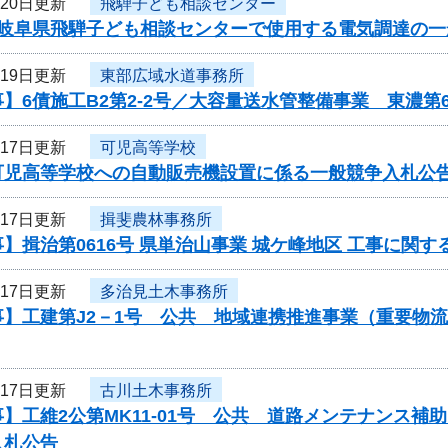
月20日更新
飛騨子ども相談センター
度岐阜県飛騨子ども相談センターで使用する電気調達の
月19日更新
東部広域水道事務所
】6債施工B2第2-2号／大容量送水管整備事業 東濃第
月17日更新
可児高等学校
可児高等学校への自動販売機設置に係る一般競争入札公
月17日更新
揖斐農林事務所
】揖治第0616号 県単治山事業 城ケ峰地区 工事に関
月17日更新
多治見土木事務所
事】工建第J2－1号 公共 地域連携推進事業（重要物
月17日更新
古川土木事務所
】工維2公第MK11-01号 公共 道路メンテナンス
入札公告