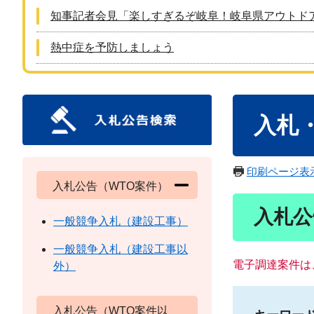
知事記者会見「楽しすぎるぞ岐阜！岐阜県アウトド
熱中症を予防しましょう
本
入札
文
印刷ページ表
入札公告（WTO案件）
入札公
一般競争入札（建設工事）
一般競争入札（建設工事以
電子調達案件は
外）
入札公告（WTO案件以