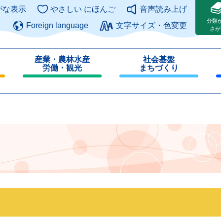
このページの本文へ
がな表示
やさしい にほんご
音声読み上げ
分類
Foreign language
文字サイズ・色変更
さが
産業・農林水産
社会基盤
労働・観光
まちづくり
閉
閉
じ
じ
る
る