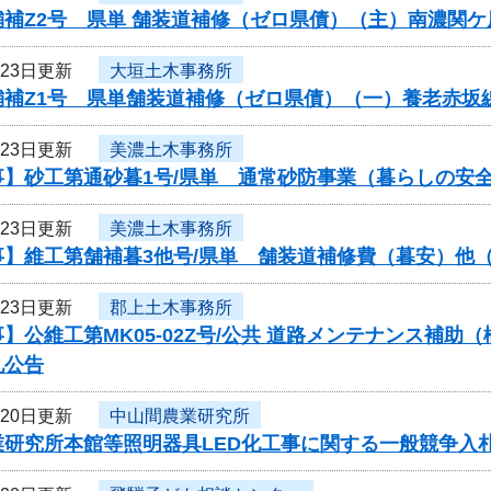
舗補Z2号 県単 舗装道補修（ゼロ県債）（主）南濃関
月23日更新
大垣土木事務所
舗補Z1号 県単舗装道補修（ゼロ県債）（一）養老赤坂
月23日更新
美濃土木事務所
事】砂工第通砂暮1号/県単 通常砂防事業（暮らしの安
月23日更新
美濃土木事務所
】維工第舗補暮3他号/県単 舗装道補修費（暮安）他（
月23日更新
郡上土木事務所
】公維工第MK05-02Z号/公共 道路メンテナンス補
札公告
月20日更新
中山間農業研究所
業研究所本館等照明器具LED化工事に関する一般競争入