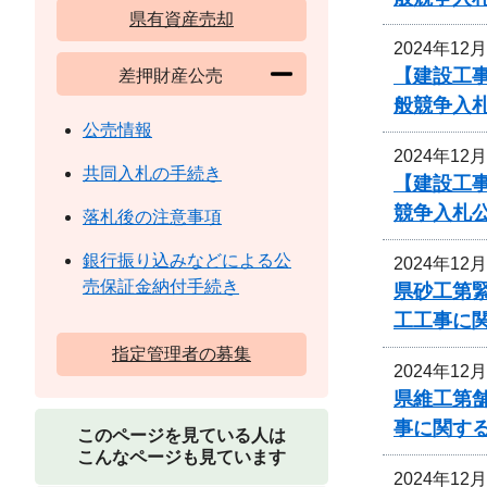
県有資産売却
2024年12
【建設工
差押財産公売
般競争入
公売情報
2024年12
共同入札の手続き
【建設工
競争入札
落札後の注意事項
銀行振り込みなどによる公
2024年12
売保証金納付手続き
県砂工第緊
工工事に
指定管理者の募集
2024年12
県維工第
事に関す
このページを見ている人は
こんなページも見ています
2024年12