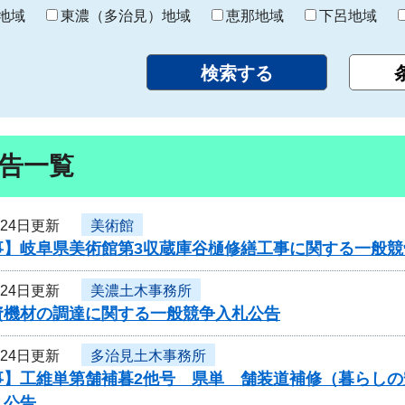
り
地域
東濃（多治見）地域
恵那地域
下呂地域
告一覧
月24日更新
美術館
事】岐阜県美術館第3収蔵庫谷樋修繕工事に関する一般競
月24日更新
美濃土木事務所
資機材の調達に関する一般競争入札公告
月24日更新
多治見土木事務所
事】工維単第舗補暮2他号 県単 舗装道補修（暮らし
札公告