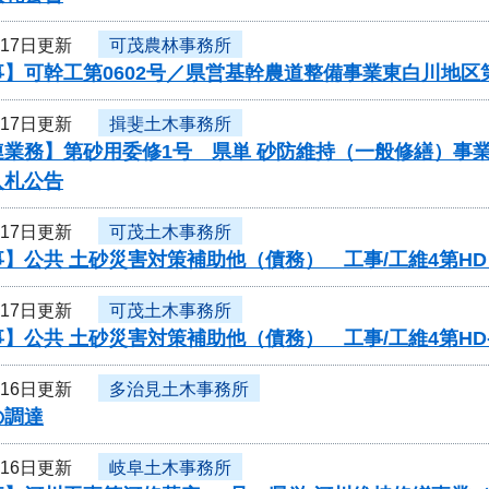
月17日更新
可茂農林事務所
】可幹工第0602号／県営基幹農道整備事業東白川地区
月17日更新
揖斐土木事務所
連業務】第砂用委修1号 県単 砂防維持（一般修繕）事
入札公告
月17日更新
可茂土木事務所
】公共 土砂災害対策補助他（債務） 工事/工維4第HD
月17日更新
可茂土木事務所
】公共 土砂災害対策補助他（債務） 工事/工維4第HD-
月16日更新
多治見土木事務所
の調達
月16日更新
岐阜土木事務所