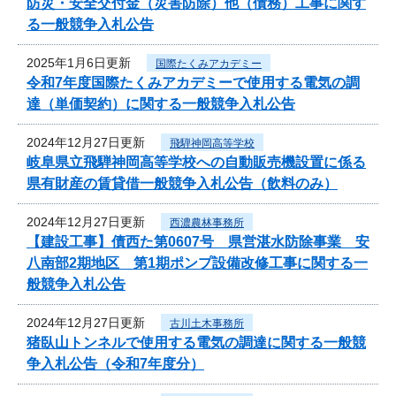
防災・安全交付金（災害防除）他（債務）工事に関す
る一般競争入札公告
2025年1月6日更新
国際たくみアカデミー
令和7年度国際たくみアカデミーで使用する電気の調
達（単価契約）に関する一般競争入札公告
2024年12月27日更新
飛騨神岡高等学校
岐阜県立飛騨神岡高等学校への自動販売機設置に係る
県有財産の賃貸借一般競争入札公告（飲料のみ）
2024年12月27日更新
西濃農林事務所
【建設工事】債西た第0607号 県営湛水防除事業 安
八南部2期地区 第1期ポンプ設備改修工事に関する一
般競争入札公告
2024年12月27日更新
古川土木事務所
猪臥山トンネルで使用する電気の調達に関する一般競
争入札公告（令和7年度分）