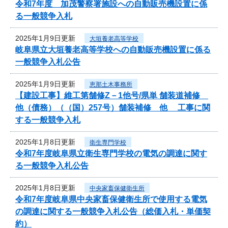
令和7年度 加茂警察署施設への自動販売機設置に係
る一般競争入札
2025年1月9日更新
大垣養老高等学校
岐阜県立大垣養老高等学校への自動販売機設置に係る
一般競争入札公告
2025年1月9日更新
恵那土木事務所
【建設工事】維工第舗修Z－1他号/県単 舗装道補修
他（債務）（（国）257号）舗装補修 他 工事に関
する一般競争入札
2025年1月8日更新
衛生専門学校
令和7年度岐阜県立衛生専門学校の電気の調達に関す
る一般競争入札公告
2025年1月8日更新
中央家畜保健衛生所
令和7年度岐阜県中央家畜保健衛生所で使用する電気
の調達に関する一般競争入札公告（総価入札・単価契
約）