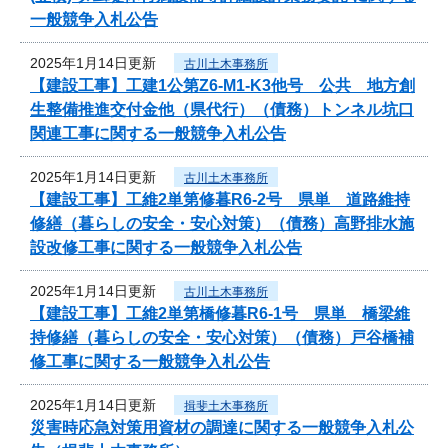
一般競争入札公告
2025年1月14日更新
古川土木事務所
【建設工事】工建1公第Z6-M1-K3他号 公共 地方創
生整備推進交付金他（県代行）（債務）トンネル坑口
関連工事に関する一般競争入札公告
2025年1月14日更新
古川土木事務所
【建設工事】工維2単第修暮R6-2号 県単 道路維持
修繕（暮らしの安全・安心対策）（債務）高野排水施
設改修工事に関する一般競争入札公告
2025年1月14日更新
古川土木事務所
【建設工事】工維2単第橋修暮R6-1号 県単 橋梁維
持修繕（暮らしの安全・安心対策）（債務）戸谷橋補
修工事に関する一般競争入札公告
2025年1月14日更新
揖斐土木事務所
災害時応急対策用資材の調達に関する一般競争入札公