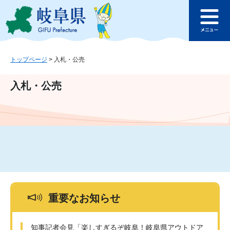
ペ
メ
このページの本文へ
ー
ニ
メ
ジ
ュ
ニ
の
ー
ュ
先
を
ー
頭
飛
トップページ
>
入札・公売
で
ば
す
し
入札・公売
。
て
本
文
へ
重要なお知らせ
知事記者会見「楽しすぎるぞ岐阜！岐阜県アウトドア