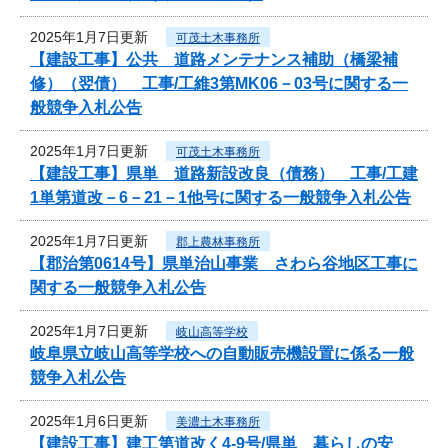
2025年1月7日更新
可茂土木事務所
【建設工事】公共 道路メンテナンス補助（橋梁補
修）（翌債） 工事/工維3第MK06－03号に関する一
般競争入札公告
2025年1月7日更新
可茂土木事務所
【建設工事】県単 道路新設改良（債務） 工事/工建
1単第道改－6－21－1他号に関する一般競争入札公告
2025年1月7日更新
郡上農林事務所
【郡治第0614号】県単治山事業 さわら谷地区工事に
関する一般競争入札公告
2025年1月7日更新
岐山高等学校
岐阜県立岐山高等学校への自動販売機設置に係る一般
競争入札公告
2025年1月6日更新
美濃土木事務所
【建設工事】建工第道改く4-9号/県単 暮らしの安