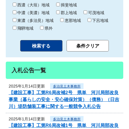
り
西濃（大垣）地域
揖斐地域
中濃（美濃）地域
郡上地域
可茂地域
東濃（多治見）地域
恵那地域
下呂地域
飛騨地域
県外
入札公告一覧
2025年1月14日更新
多治見土木事務所
【建設工事】工第R6局改補2号 県単 河川局部改良
事業（暮らしの安全・安心確保対策）（債務）（日吉
川）堤防舗装工事に関する一般競争入札公告
2025年1月14日更新
多治見土木事務所
【建設工事】工第R6局改補1号 県単 河川局部改良