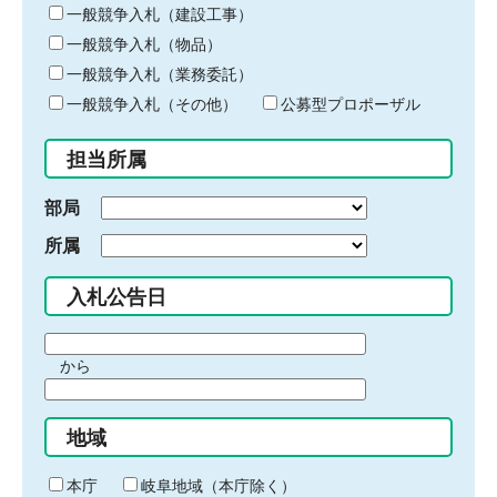
キ
一般競争入札（建設工事）
ー
一般競争入札（物品）
ワ
一般競争入札（業務委託）
ー
ド
一般競争入札（その他）
公募型プロポーザル
を
入
担当所属
力
部局
所属
入札公告日
期
から
間
期
の
間
始
地域
の
ま
終
り
わ
本庁
岐阜地域（本庁除く）