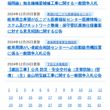
福岡線）無名橋橋梁補修工事に関する一般競争入札
2024年12月25日更新
希望が丘こども医療福祉センター
岐阜県立希望が丘こども医療福祉センター医療情報シ
ステム及びネットワーク整備・保守委託業務仕様書案
に対する意見招請に関する公告
2024年12月25日更新
身体障害者更生相談所
岐阜県障がい者総合相談センターへの自動販売機設置
に係る一般競争入札公告
2024年12月24日更新
下呂土木事務所
【建設工事】公共 防災・安全交付金（災害防除）(翌
債）（主）金山明宝線工事に関する一般競争入札公告
1
2
3
4
5
6
7
8
9
10
11
12
13
14
15
16
17
18
19
20
21
22
23
24
25
26
27
28
29
30
31
32