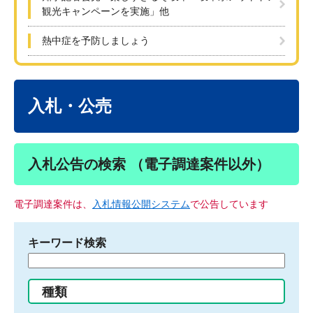
観光キャンペーンを実施」他
熱中症を予防しましょう
本
文
入札・公売
入札公告の検索 （電子調達案件以外）
電子調達案件は、
入札情報公開システム
で公告しています
キーワード検索
検
索
す
種類
る