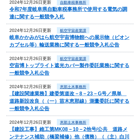
2024年12月26日更新
自動車税事務所
令和7年度岐阜県自動車税事務所で使用する電気の調
達に関する一般競争入札
2024年12月26日更新
航空宇宙産業課
岐阜かかみがはら航空宇宙博物館への展示物（ビオン
カプセル等）輸送業務に関する一般競争入札公告
2024年12月26日更新
航空宇宙産業課
空宙博トップライト遮光カバー製作委託業務に関する
一般競争入札公告
2024年12月26日更新
恵那土木事務所
【建設関連業務】建委第道改－8－23－G号／県単
道路新設改良（（一）苗木恵那線）測量委託に関する
一般競争入札公告
2024年12月26日更新
恵那土木事務所
【建設工事】維工第MK08－10－2他号/公共 道路メ
ンテナンス補助（橋梁補修）他（債務）（（主）白川