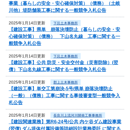
事業（暮らしの安全・安心確保対策）（債務）（土岐
川他）堤防舗装工事に関する一般競争入札公告
2025年1月14日更新
下呂土木事務所
【建設工事】県単 崩落決壊防止（暮らしの安全・安
心確保対策）（債務） 下山名丸線 工事に関する一
般競争入札公告
2025年1月14日更新
下呂土木事務所
【建設工事】公共 防災・安全交付金（災害防除）(翌
債）下山名丸線工事に関する一般競争入札公告
2025年1月14日更新
郡上土木事務所
【建設工事】単交工第崩決-5号/県単 崩落決壊防止
（一般）（債務）工事に関する事後審査型一般競争入
札公告
2025年1月14日更新
長良川上流河川開発工事事務所
【建設関連業務】第R6-24号/公共 内ケ谷ダム建設事業
(翌債) ダム堤体付属設備等詳細設計業務委託 に関する