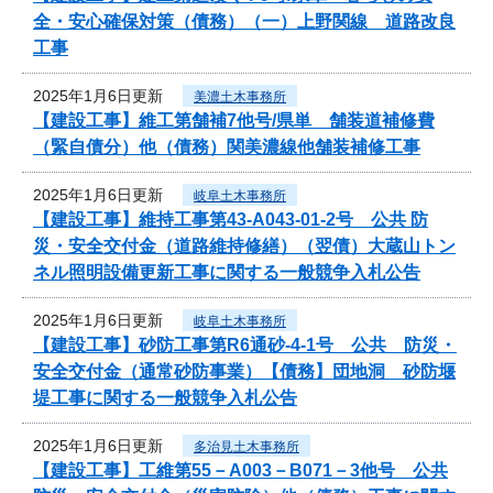
全・安心確保対策（債務）（一）上野関線 道路改良
工事
2025年1月6日更新
美濃土木事務所
【建設工事】維工第舗補7他号/県単 舗装道補修費
（緊自債分）他（債務）関美濃線他舗装補修工事
2025年1月6日更新
岐阜土木事務所
【建設工事】維持工事第43-A043-01-2号 公共 防
災・安全交付金（道路維持修繕）（翌債）大蔵山トン
ネル照明設備更新工事に関する一般競争入札公告
2025年1月6日更新
岐阜土木事務所
【建設工事】砂防工事第R6通砂-4-1号 公共 防災・
安全交付金（通常砂防事業）【債務】団地洞 砂防堰
堤工事に関する一般競争入札公告
2025年1月6日更新
多治見土木事務所
【建設工事】工維第55－A003－B071－3他号 公共