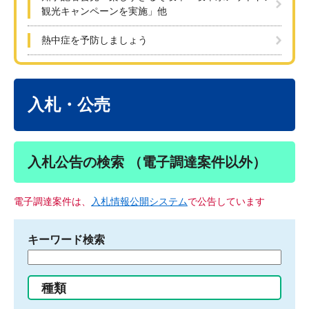
観光キャンペーンを実施」他
熱中症を予防しましょう
本
文
入札・公売
入札公告の検索 （電子調達案件以外）
電子調達案件は、
入札情報公開システム
で公告しています
キーワード検索
検
索
す
種類
る