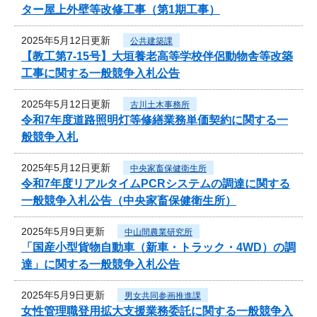
ター屋上外壁等改修工事（第1期工事）
2025年5月12日更新
公共建築課
【教工第7-15号】大垣養老高等学校伴侶動物舎等改築
工事に関する一般競争入札公告
2025年5月12日更新
古川土木事務所
令和7年度道路照明灯等修繕業務単価契約に関する一
般競争入札
2025年5月12日更新
中央家畜保健衛生所
令和7年度リアルタイムPCRシステムの調達に関する
一般競争入札公告（中央家畜保健衛生所）
2025年5月9日更新
中山間農業研究所
「国産小型貨物自動車（新車・トラック・4WD）の調
達」に関する一般競争入札公告
2025年5月9日更新
男女共同参画推進課
女性管理職登用拡大支援業務委託に関する一般競争入