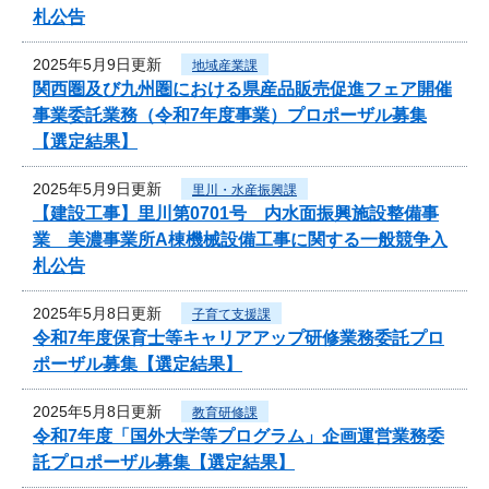
札公告
2025年5月9日更新
地域産業課
関西圏及び九州圏における県産品販売促進フェア開催
事業委託業務（令和7年度事業）プロポーザル募集
【選定結果】
2025年5月9日更新
里川・水産振興課
【建設工事】里川第0701号 内水面振興施設整備事
業 美濃事業所A棟機械設備工事に関する一般競争入
札公告
2025年5月8日更新
子育て支援課
令和7年度保育士等キャリアアップ研修業務委託プロ
ポーザル募集【選定結果】
2025年5月8日更新
教育研修課
令和7年度「国外大学等プログラム」企画運営業務委
託プロポーザル募集【選定結果】