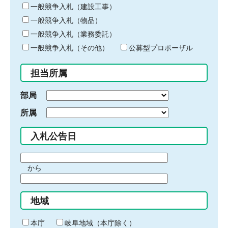
キ
一般競争入札（建設工事）
ー
一般競争入札（物品）
ワ
一般競争入札（業務委託）
ー
ド
一般競争入札（その他）
公募型プロポーザル
を
入
担当所属
力
部局
所属
入札公告日
期
から
間
期
の
間
始
地域
の
ま
終
り
わ
本庁
岐阜地域（本庁除く）