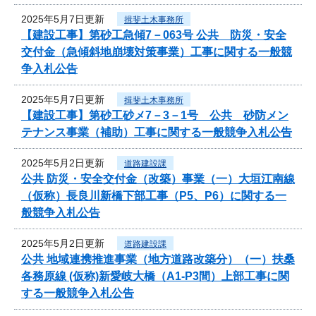
2025年5月7日更新
揖斐土木事務所
【建設工事】第砂工急傾7－063号 公共 防災・安全
交付金（急傾斜地崩壊対策事業）工事に関する一般競
争入札公告
2025年5月7日更新
揖斐土木事務所
【建設工事】第砂工砂メ7－3－1号 公共 砂防メン
テナンス事業（補助）工事に関する一般競争入札公告
2025年5月2日更新
道路建設課
公共 防災・安全交付金（改築）事業（一）大垣江南線
（仮称）長良川新橋下部工事（P5、P6）に関する一
般競争入札公告
2025年5月2日更新
道路建設課
公共 地域連携推進事業（地方道路改築分）（一）扶桑
各務原線 (仮称)新愛岐大橋（A1-P3間）上部工事に関
する一般競争入札公告