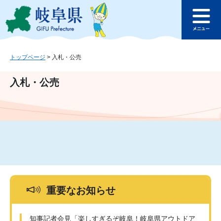
ペ
メ
このページの本文へ
ー
ニ
メ
ジ
ュ
ニ
の
ー
ュ
先
を
ー
頭
飛
トップページ
>
入札・公売
で
ば
す
し
入札・公売
。
て
本
文
へ
重要なお知らせ
知事記者会見「楽しすぎるぞ岐阜！岐阜県アウトドア