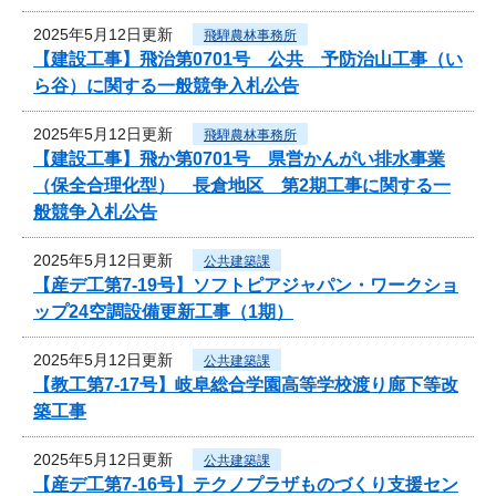
2025年5月12日更新
飛騨農林事務所
【建設工事】飛治第0701号 公共 予防治山工事（い
ら谷）に関する一般競争入札公告
2025年5月12日更新
飛騨農林事務所
【建設工事】飛か第0701号 県営かんがい排水事業
（保全合理化型） 長倉地区 第2期工事に関する一
般競争入札公告
2025年5月12日更新
公共建築課
【産デ工第7-19号】ソフトピアジャパン・ワークショ
ップ24空調設備更新工事（1期）
2025年5月12日更新
公共建築課
【教工第7-17号】岐阜総合学園高等学校渡り廊下等改
築工事
2025年5月12日更新
公共建築課
【産デ工第7-16号】テクノプラザものづくり支援セン