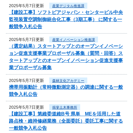
2025年5月7日更新
産業デジタル推進課
【建設工事】ソフトピアジャパン・センタービル中央
監視装置空調制御統合化工事（3期工事） に関する一
般競争入札公告
2025年5月7日更新
産業イノベーション推進課
（選定結果）スタートアップとのオープンイノベーシ
ョン促進支援事業プロポーザル募集（質問・回答）ス
タートアップとのオープンイノベーション促進支援事
業プロポーザル募集
2025年5月7日更新
森林文化アカデミー
携帯用振動計（常時微動測定器）の調達に関する一般
競争入札公告
2025年5月7日更新
揖斐土木事務所
【建設工事】第維委道維B号 県単 MEを活用した道
路点検・維持修繕業務（全面委託）委託工事に関する
一般競争入札公告