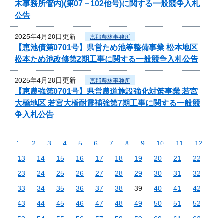
木事務所管内)(第07－102他号)に関する一般競争入札
公告
2025年4月28日更新
恵那農林事務所
【恵池債第0701号】県営ため池等整備事業 松本地区
松本ため池改修第2期工事に関する一般競争入札公告
2025年4月28日更新
恵那農林事務所
【恵農強第0701号】県営農道施設強化対策事業 若宮
大橋地区 若宮大橋耐震補強第7期工事に関する一般競
争入札公告
1
2
3
4
5
6
7
8
9
10
11
12
13
14
15
16
17
18
19
20
21
22
23
24
25
26
27
28
29
30
31
32
33
34
35
36
37
38
39
40
41
42
43
44
45
46
47
48
49
50
51
52