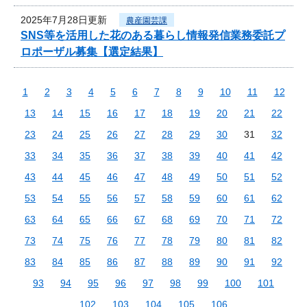
2025年7月28日更新
農産園芸課
SNS等を活用した花のある暮らし情報発信業務委託プ
ロポーザル募集【選定結果】
1
2
3
4
5
6
7
8
9
10
11
12
13
14
15
16
17
18
19
20
21
22
23
24
25
26
27
28
29
30
31
32
33
34
35
36
37
38
39
40
41
42
43
44
45
46
47
48
49
50
51
52
53
54
55
56
57
58
59
60
61
62
63
64
65
66
67
68
69
70
71
72
73
74
75
76
77
78
79
80
81
82
83
84
85
86
87
88
89
90
91
92
93
94
95
96
97
98
99
100
101
102
103
104
105
106