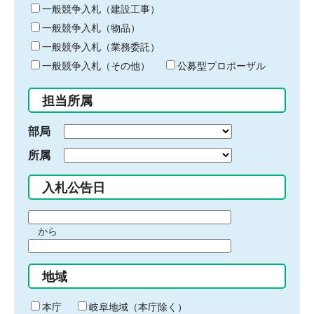
キ
一般競争入札（建設工事）
ー
一般競争入札（物品）
ワ
一般競争入札（業務委託）
ー
ド
一般競争入札（その他）
公募型プロポーザル
を
入
担当所属
力
部局
所属
入札公告日
期
から
間
期
の
間
始
地域
の
ま
終
り
わ
本庁
岐阜地域（本庁除く）