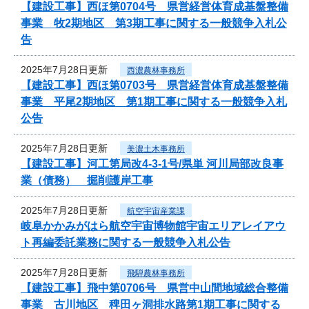
【建設工事】西ほ第0704号 県営経営体育成基盤整備
事業 牧2期地区 第3期工事に関する一般競争入札公
告
2025年7月28日更新
西濃農林事務所
【建設工事】西ほ第0703号 県営経営体育成基盤整備
事業 平尾2期地区 第1期工事に関する一般競争入札
公告
2025年7月28日更新
美濃土木事務所
【建設工事】河工第局改4-3-1号/県単 河川局部改良事
業（債務） 掘削護岸工事
2025年7月28日更新
航空宇宙産業課
岐阜かかみがはら航空宇宙博物館宇宙エリアレイアウ
ト再編委託業務に関する一般競争入札公告
2025年7月28日更新
飛騨農林事務所
【建設工事】飛中第0706号 県営中山間地域総合整備
事業 古川地区 稗田ヶ洞排水路第1期工事に関する