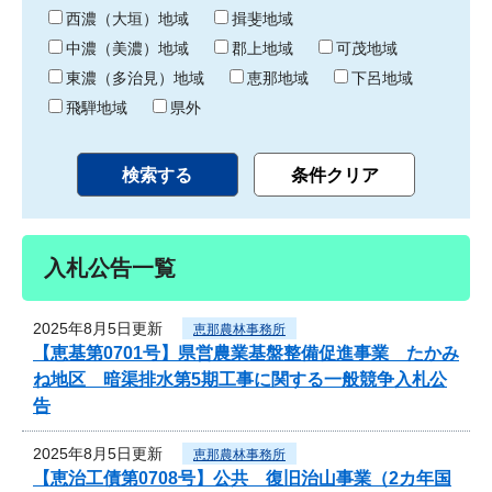
り
西濃（大垣）地域
揖斐地域
中濃（美濃）地域
郡上地域
可茂地域
東濃（多治見）地域
恵那地域
下呂地域
飛騨地域
県外
入札公告一覧
2025年8月5日更新
恵那農林事務所
【恵基第0701号】県営農業基盤整備促進事業 たかみ
ね地区 暗渠排水第5期工事に関する一般競争入札公
告
2025年8月5日更新
恵那農林事務所
【恵治工債第0708号】公共 復旧治山事業（2カ年国