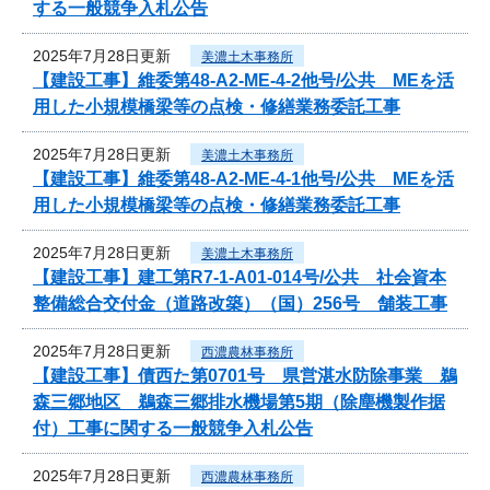
する一般競争入札公告
2025年7月28日更新
美濃土木事務所
【建設工事】維委第48-A2-ME-4-2他号/公共 MEを活
用した小規模橋梁等の点検・修繕業務委託工事
2025年7月28日更新
美濃土木事務所
【建設工事】維委第48-A2-ME-4-1他号/公共 MEを活
用した小規模橋梁等の点検・修繕業務委託工事
2025年7月28日更新
美濃土木事務所
【建設工事】建工第R7-1-A01-014号/公共 社会資本
整備総合交付金（道路改築）（国）256号 舗装工事
2025年7月28日更新
西濃農林事務所
【建設工事】債西た第0701号 県営湛水防除事業 鵜
森三郷地区 鵜森三郷排水機場第5期（除塵機製作据
付）工事に関する一般競争入札公告
2025年7月28日更新
西濃農林事務所