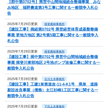
【郡中第0702号】県営中山間地域総合整備事業 みな
み地区 福野農道第3号工事に関する一般競争入札公
告
2025年7月29日更新
揖斐農林事務所
【建設工事】揖経第0702号 県営経営体育成基盤整備
事業 更地方地区 第2号第5期工事に関する一般競争入
札公告
2025年7月29日更新
揖斐農林事務所
【建設工事】揖中第0702号 県営中山間地域総合整備
事業 揖斐川東部地区 2号池ポンプ改修工事に関する一
般競争入札公告
2025年7月29日更新
古川土木事務所
【建設工事】工建1単第道改-11-4-K1号 県単 道路
新設改良事業（債務）太江杉崎1工区工事に関する一
般競争入札公告
2025年7月29日更新
下呂土木事務所