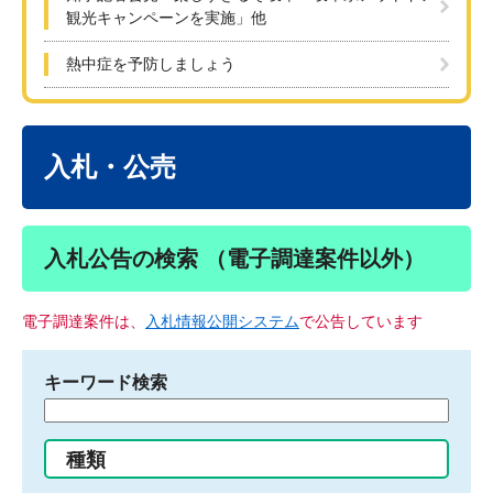
観光キャンペーンを実施」他
熱中症を予防しましょう
本
文
入札・公売
入札公告の検索 （電子調達案件以外）
電子調達案件は、
入札情報公開システム
で公告しています
キーワード検索
検
索
す
種類
る