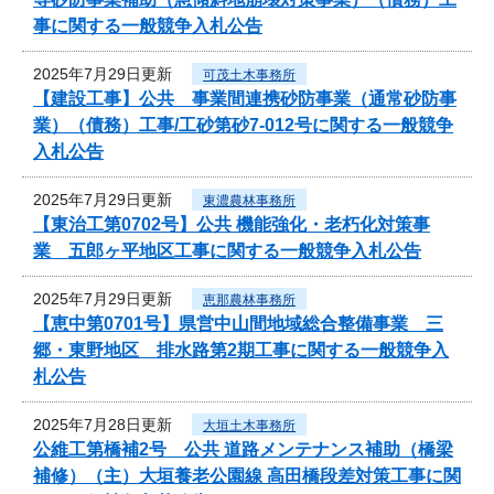
事に関する一般競争入札公告
2025年7月29日更新
可茂土木事務所
【建設工事】公共 事業間連携砂防事業（通常砂防事
業）（債務）工事/工砂第砂7-012号に関する一般競争
入札公告
2025年7月29日更新
東濃農林事務所
【東治工第0702号】公共 機能強化・老朽化対策事
業 五郎ヶ平地区工事に関する一般競争入札公告
2025年7月29日更新
恵那農林事務所
【恵中第0701号】県営中山間地域総合整備事業 三
郷・東野地区 排水路第2期工事に関する一般競争入
札公告
2025年7月28日更新
大垣土木事務所
公維工第橋補2号 公共 道路メンテナンス補助（橋梁
補修）（主）大垣養老公園線 高田橋段差対策工事に関