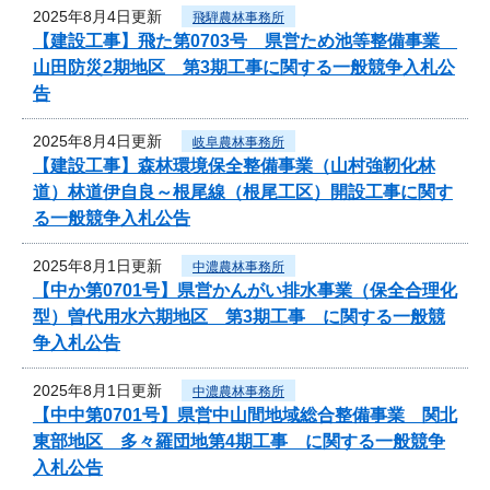
2025年8月4日更新
飛騨農林事務所
【建設工事】飛た第0703号 県営ため池等整備事業
山田防災2期地区 第3期工事に関する一般競争入札公
告
2025年8月4日更新
岐阜農林事務所
【建設工事】森林環境保全整備事業（山村強靭化林
道）林道伊自良～根尾線（根尾工区）開設工事に関す
る一般競争入札公告
2025年8月1日更新
中濃農林事務所
【中か第0701号】県営かんがい排水事業（保全合理化
型）曽代用水六期地区 第3期工事 に関する一般競
争入札公告
2025年8月1日更新
中濃農林事務所
【中中第0701号】県営中山間地域総合整備事業 関北
東部地区 多々羅団地第4期工事 に関する一般競争
入札公告