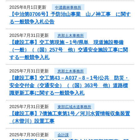
2025年8月1日更新
中濃農林事務所
【中治第0706号】予防治山事業 山ノ神工事 に関す
る一般競争入札公告
2025年7月31日更新
恵那土木事務所
【建設工事】交工第現施－1号/県単 現道施設整備
（一般）（（国）257号 他）交通安全施設工事に関
する一般競争入札
2025年7月31日更新
恵那土木事務所
【建設工事】交工第43－A037－8－1号/公共 防災・
安全交付金（交通安全）（（国）363号 他）道路標
識更新工事に関する一般競争入札
2025年7月31日更新
東部広域水道事務所
【建設工事】7債施工東第1号／河川水質情報収集装置
（木曽川）設置工事
2025年7月30日更新
会計課