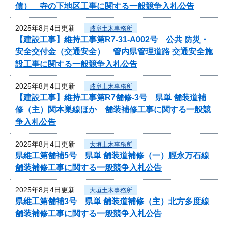
債） 寺の下地区工事に関する一般競争入札公告
2025年8月4日更新
岐阜土木事務所
【建設工事】維持工事第R7-31-A002号 公共 防災・
安全交付金（交通安全） 管内県管理道路 交通安全施
設工事に関する一般競争入札公告
2025年8月4日更新
岐阜土木事務所
【建設工事】維持工事第R7舗修-3号 県単 舗装道補
修（主）関本巣線ほか 舗装補修工事に関する一般競
争入札公告
2025年8月4日更新
大垣土木事務所
県維工第舗補5号 県単 舗装道補修（一）脛永万石線
舗装補修工事に関する一般競争入札公告
2025年8月4日更新
大垣土木事務所
県維工第舗補3号 県単 舗装道補修（主）北方多度線
舗装補修工事に関する一般競争入札公告