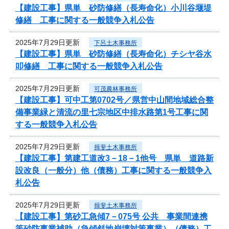
【建設工事】県単 砂防修繕（長寿命化）小川谷堰堤
修繕 工事に関する一般競争入札公告
2025年7月29日更新
下呂土木事務所
【建設工事】県単 砂防修繕（長寿命化）チシヤ谷水
叩修繕 工事に関する一般競争入札公告
2025年7月29日更新
可茂農林事務所
【建設工事】可中工第0702号／県営中山間地域総合整
備事業緑と清流の里七宗地区中排水路第1号工事に関
する一般競争入札公告
2025年7月29日更新
揖斐土木事務所
【建設工事】第建工道改3－18－1他号 県単 道路新
設改良（一般分）他（債務）工事に関する一般競争入
札公告
2025年7月29日更新
揖斐土木事務所
【建設工事】第砂工急傾7－075号 公共 事業間連携
等砂防事業補助（急傾斜地崩壊対策事業）（債務）工