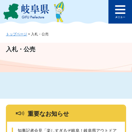
ペ
メ
このページの本文へ
ー
ニ
メ
ジ
ュ
ニ
の
ー
ュ
先
を
ー
頭
飛
トップページ
>
入札・公売
で
ば
す
し
入札・公売
。
て
本
文
へ
重要なお知らせ
知事記者会見「楽しすぎるぞ岐阜！岐阜県アウトドア