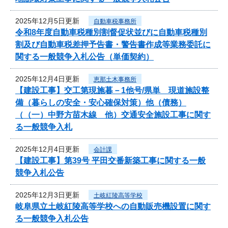
2025年12月5日更新
自動車税事務所
令和8年度自動車税種別割督促状並びに自動車税種別
割及び自動車税差押予告書・警告書作成等業務委託に
関する一般競争入札公告（単価契約）
2025年12月4日更新
恵那土木事務所
【建設工事】交工第現施暮－1他号/県単 現道施設整
備（暮らしの安全・安心確保対策）他（債務）
（（一）中野方苗木線 他）交通安全施設工事に関す
る一般競争入札
2025年12月4日更新
会計課
【建設工事】第39号 平田交番新築工事に関する一般
競争入札公告
2025年12月3日更新
土岐紅陵高等学校
岐阜県立土岐紅陵高等学校への自動販売機設置に関す
る一般競争入札公告