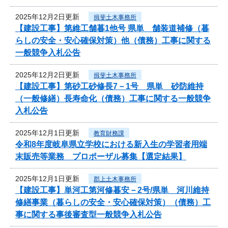
2025年12月2日更新
揖斐土木事務所
【建設工事】第維工舗暮1他号 県単 舗装道補修（暮
らしの安全・安心確保対策）他（債務）工事に関する
一般競争入札公告
2025年12月2日更新
揖斐土木事務所
【建設工事】第砂工砂修長7－1号 県単 砂防維持
（一般修繕）長寿命化（債務）工事に関する一般競争
入札公告
2025年12月1日更新
教育財務課
令和8年度岐阜県立学校における新入生の学習者用端
末販売等業務 プロポーザル募集【選定結果】
2025年12月1日更新
郡上土木事務所
【建設工事】単河工第河修暮安－2号/県単 河川維持
修繕事業（暮らしの安全・安心確保対策）（債務）工
事に関する事後審査型一般競争入札公告