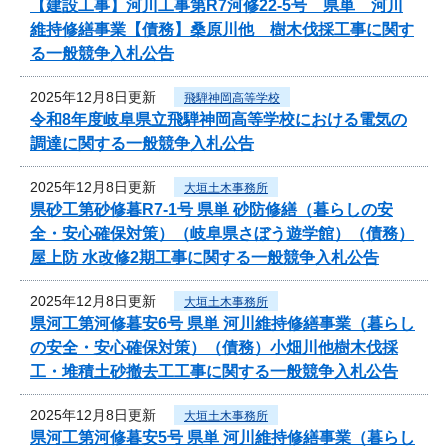
【建設工事】河川工事第R7河修22-5号 県単 河川
維持修繕事業【債務】桑原川他 樹木伐採工事に関す
る一般競争入札公告
2025年12月8日更新
飛騨神岡高等学校
令和8年度岐阜県立飛騨神岡高等学校における電気の
調達に関する一般競争入札公告
2025年12月8日更新
大垣土木事務所
県砂工第砂修暮R7-1号 県単 砂防修繕（暮らしの安
全・安心確保対策）（岐阜県さぼう遊学館）（債務）
屋上防 水改修2期工事に関する一般競争入札公告
2025年12月8日更新
大垣土木事務所
県河工第河修暮安6号 県単 河川維持修繕事業（暮らし
の安全・安心確保対策）（債務）小畑川他樹木伐採
工・堆積土砂撤去工工事に関する一般競争入札公告
2025年12月8日更新
大垣土木事務所
県河工第河修暮安5号 県単 河川維持修繕事業（暮らし