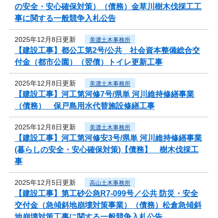
の安全・安心確保対策）（債務）金草川樹木伐採工工
事に関する一般競争入札公告
2025年12月8日更新
美濃土木事務所
【建設工事】都公工第2号/公共 社会資本整備総合交
付金（都市公園）（翌債）トイレ更新工事
2025年12月8日更新
美濃土木事務所
【建設工事】河工第河修7号/県単 河川維持修繕事業
（債務） 保戸島用水代替施設修繕工事
2025年12月8日更新
美濃土木事務所
【建設工事】河工第河修安3号/県単 河川維持修繕事業
(暮らしの安全・安心確保対策)【債務】 樹木伐採工
事
2025年12月5日更新
高山土木事務所
【建設工事】第工砂公急R7-099号／公共 防災・安全
交付金（急傾斜地崩壊対策事業）（債務）松倉急傾斜
地崩壊対策工事に関する一般競争入札公告