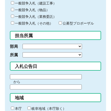
キ
一般競争入札（建設工事）
ー
一般競争入札（物品）
ワ
一般競争入札（業務委託）
ー
ド
一般競争入札（その他）
公募型プロポーザル
を
入
担当所属
力
部局
所属
入札公告日
期
から
間
期
の
間
始
地域
の
ま
終
り
わ
本庁
岐阜地域（本庁除く）