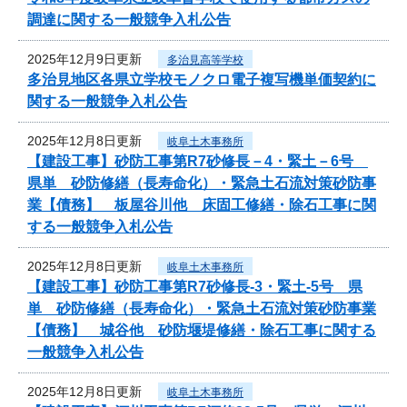
調達に関する一般競争入札公告
2025年12月9日更新
多治見高等学校
多治見地区各県立学校モノクロ電子複写機単価契約に
関する一般競争入札公告
2025年12月8日更新
岐阜土木事務所
【建設工事】砂防工事第R7砂修長－4・緊土－6号
県単 砂防修繕（長寿命化）・緊急土石流対策砂防事
業【債務】 板屋谷川他 床固工修繕・除石工事に関
する一般競争入札公告
2025年12月8日更新
岐阜土木事務所
【建設工事】砂防工事第R7砂修長-3・緊土-5号 県
単 砂防修繕（長寿命化）・緊急土石流対策砂防事業
【債務】 城谷他 砂防堰堤修繕・除石工事に関する
一般競争入札公告
2025年12月8日更新
岐阜土木事務所