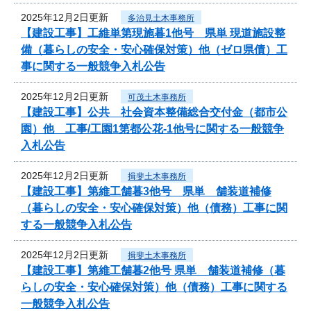
2025年12月2日更新
多治見土木事務所
【建設工事】工維単第現施暮1他号 県単 現道施設整
備（暮らしの安全・安心確保対策）他（ゼロ県債）工
事に関する一般競争入札公告
2025年12月2日更新
可茂土木事務所
【建設工事】公共 社会資本整備総合交付金（都市公
園）他 工事/工園1第都公花-1他号に関する一般競争
入札公告
2025年12月2日更新
揖斐土木事務所
【建設工事】第維工舗暮3他号 県単 舗装道補修
（暮らしの安全・安心確保対策）他（債務）工事に関
する一般競争入札公告
2025年12月2日更新
揖斐土木事務所
【建設工事】第維工舗暮2他号 県単 舗装道補修（暮
らしの安全・安心確保対策）他（債務）工事に関する
一般競争入札公告