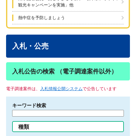
観光キャンペーンを実施」他
熱中症を予防しましょう
本
文
入札・公売
入札公告の検索 （電子調達案件以外）
電子調達案件は、
入札情報公開システム
で公告しています
キーワード検索
検
索
す
種類
る