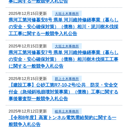
事に関する一般競争入札公告
2025年12月15日更新
大垣土木事務所
県河工第河修暮安8号 県単 河川維持修繕事業（暮らし
の安全・安心確保対策）（債務）相川・泥川樹木伐採
工工事に関する一般競争入札公告
2025年12月15日更新
大垣土木事務所
県河工第河修暮安7号 県単 河川維持修繕事業（暮らし
の安全・安心確保対策）（債務）相川樹木伐採工工事
に関する一般競争入札公告
2025年12月15日更新
郡上土木事務所
【建設工事】公砂工第R7-10-2号/公共 防災・安全交
付金（急傾斜地崩壊対策事業）（債務）工事に関する
事後審査型一般競争入札公告
2025年12月12日更新
岐阜土木事務所
【令和8年度】高富トンネル電気需給契約に関する一
般競争入札公告