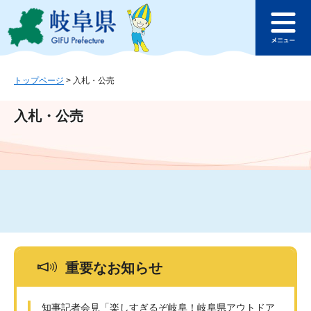
ペ
メ
このページの本文へ
ー
ニ
メ
ジ
ュ
ニ
の
ー
ュ
先
を
ー
頭
飛
トップページ
>
入札・公売
で
ば
す
し
入札・公売
。
て
本
文
へ
重要なお知らせ
知事記者会見「楽しすぎるぞ岐阜！岐阜県アウトドア