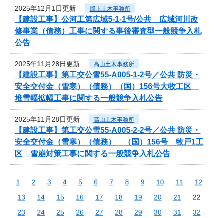
2025年12月1日更新
郡上土木事務所
【建設工事】公河工第広域5-1-1号/公共 広域河川改
修事業（債務）工事に関する事後審査型一般競争入札
公告
2025年11月28日更新
高山土木事務所
【建設工事】第工交公雪55-A005-1-2号／公共 防災・
安全交付金（雪寒）（債務）（国）156号大牧工区
堆雪幅拡幅工事に関する一般競争入札公告
2025年11月28日更新
高山土木事務所
【建設工事】第工交公雪55-A005-2-2号／公共 防災・
安全交付金（雪寒）（債務） （国）156号 牧戸1工
区 雪崩対策工事に関する一般競争入札公告
1
2
3
4
5
6
7
8
9
10
11
12
13
14
15
16
17
18
19
20
21
22
23
24
25
26
27
28
29
30
31
32