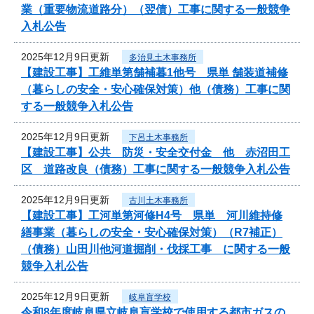
業（重要物流道路分）（翌債）工事に関する一般競争
入札公告
2025年12月9日更新
多治見土木事務所
【建設工事】工維単第舗補暮1他号 県単 舗装道補修
（暮らしの安全・安心確保対策）他（債務）工事に関
する一般競争入札公告
2025年12月9日更新
下呂土木事務所
【建設工事】公共 防災・安全交付金 他 赤沼田工
区 道路改良（債務）工事に関する一般競争入札公告
2025年12月9日更新
古川土木事務所
【建設工事】工河単第河修H4号 県単 河川維持修
繕事業（暮らしの安全・安心確保対策）（R7補正）
（債務）山田川他河道掘削・伐採工事 に関する一般
競争入札公告
2025年12月9日更新
岐阜盲学校
令和8年度岐阜県立岐阜盲学校で使用する都市ガスの