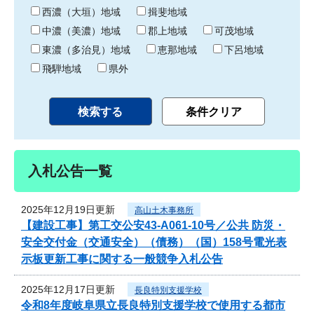
り
西濃（大垣）地域
揖斐地域
中濃（美濃）地域
郡上地域
可茂地域
東濃（多治見）地域
恵那地域
下呂地域
飛騨地域
県外
入札公告一覧
2025年12月19日更新
高山土木事務所
【建設工事】第工交公安43-A061-10号／公共 防災・
安全交付金（交通安全）（債務）（国）158号電光表
示板更新工事に関する一般競争入札公告
2025年12月17日更新
長良特別支援学校
令和8年度岐阜県立長良特別支援学校で使用する都市