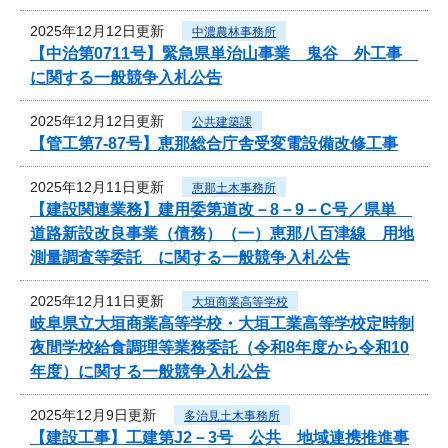
2025年12月12日更新
中濃農林事務所
【中治第0711号】緊急県単治山事業 鬼谷 外工事
に関する一般競争入札公告
2025年12月12日更新
公共建築課
【管工第7-87号】恵那総合庁舎受変電設備改修工事
2025年12月11日更新
恵那土木事務所
【建設関連業務】建用委第道改－8－9－C号／県単
道路新設改良事業（債務）（一）恵那八百津線 用地
測量調査等委託 に関する一般競争入札公告
2025年12月11日更新
大垣商業高等学校
岐阜県立大垣商業高等学校・大垣工業高等学校定時制
夜間学校給食調理等業務委託（令和8年度から令和10
年度）に関する一般競争入札公告
2025年12月9日更新
多治見土木事務所
【建設工事】工建第J2－3号 公共 地域連携推進事