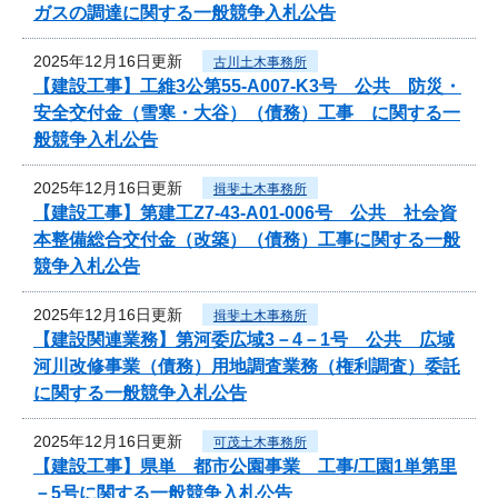
ガスの調達に関する一般競争入札公告
2025年12月16日更新
古川土木事務所
【建設工事】工維3公第55-A007-K3号 公共 防災・
安全交付金（雪寒・大谷）（債務）工事 に関する一
般競争入札公告
2025年12月16日更新
揖斐土木事務所
【建設工事】第建工Z7-43-A01-006号 公共 社会資
本整備総合交付金（改築）（債務）工事に関する一般
競争入札公告
2025年12月16日更新
揖斐土木事務所
【建設関連業務】第河委広域3－4－1号 公共 広域
河川改修事業（債務）用地調査業務（権利調査）委託
に関する一般競争入札公告
2025年12月16日更新
可茂土木事務所
【建設工事】県単 都市公園事業 工事/工園1単第里
－5号に関する一般競争入札公告