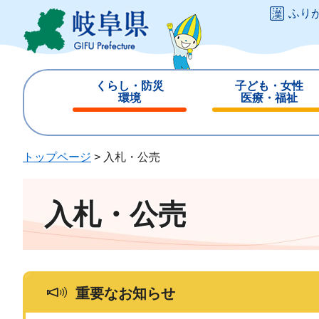
ペ
メ
ふり
ー
ニ
ジ
ュ
の
ー
先
を
くらし・防災
子ども・女性
頭
飛
環境
医療・福祉
で
ば
閉
閉
す
し
じ
じ
。
て
る
る
トップページ
>
入札・公売
本
文
へ
入札・公売
重要なお知らせ