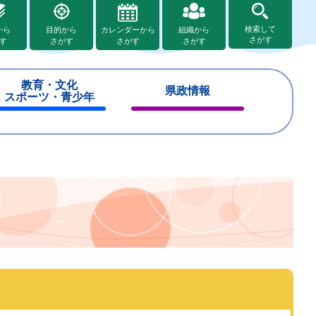
検索して
から
目的から
カレンダーから
組織から
さがす
す
さがす
さがす
さがす
教育・文化
県政情報
スポーツ・青少年
閉
閉
じ
じ
る
る