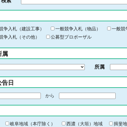
ド検索
検
索
す
る
キ
競争入札（建設工事）
一般競争入札（物品）
一般競
ー
競争入札（その他）
公募型プロポーザル
ワ
ー
所属
ド
を
所属
入
力
公告日
から
期
間
の
終
わ
岐阜地域（本庁除く）
西濃（大垣）地域
揖斐