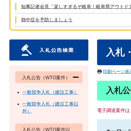
知事記者会見「楽しすぎるぞ岐阜！岐阜県アウトド
熱中症を予防しましょう
本
入札
文
印刷ページ表
入札公告（WTO案件）
入札公
一般競争入札（建設工事）
一般競争入札（建設工事以
電子調達案件は
外）
入札公告（WTO案件以