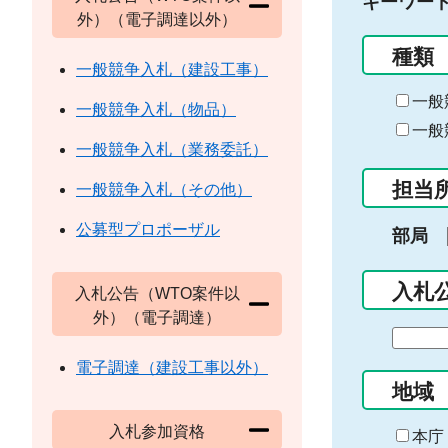
キーワー
外）（電子調達以外）
種類
一般競争入札（建設工事）
一般
一般競争入札（物品）
一般
一般競争入札（業務委託）
担当
一般競争入札（その他）
公募型プロポーザル
部局
入札
入札公告（WTO案件以
外）（電子調達）
期
間
電子調達（建設工事以外）
の
地域
始
入札参加資格
ま
本庁