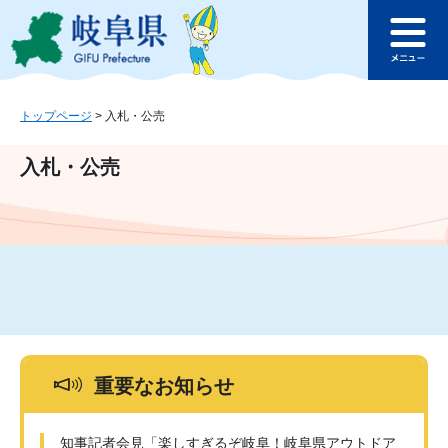
ペ
メ
このページの本文へ
ー
ニ
メ
ジ
ュ
ニ
の
ー
ュ
先
を
ー
頭
飛
トップページ
>
入札・公売
で
ば
す
し
入札・公売
。
て
本
文
へ
重要なお知らせ
知事記者会見「楽しすぎるぞ岐阜！岐阜県アウトドア