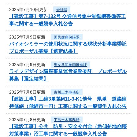
2025年7月10日更新
会計課
【建設工事】第7-132号 交通信号集中制御機整備等工
事に関する一般競争入札公告
2025年7月9日更新
国民健康保険課
バイオシミラーの使用状況に関する現状分析事業委託
プロポーザル募集【選定結果】
2025年7月9日更新
男女共同参画推進課
ライフデザイン講座事業運営業務委託 プロポーザル
募集【選定結果】
2025年7月8日更新
古川土木事務所
【建設工事】工維3単第M11-3-K1他号 県単 道路維
持修繕（飛騨市一円）工事に関する一般競争入札公告
2025年7月8日更新
下呂土木事務所
【建設工事】公共 防災・安全交付金（急傾斜地崩壊
対策事業）沼工事に関する一般競争入札公告