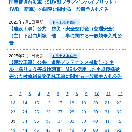
国産普通自動車（SUV型プラグインハイブリット・
4WD・新車）の調達に関する一般競争入札公告
2025年7月1日更新
下呂土木事務所
【建設工事】公共 防災・安全交付金（交通安全）
（主）下呂白川線 他 工事に関する一般競争入札公
告
2025年7月1日更新
下呂土木事務所
【建設工事】公共 道路メンテナンス補助(トンネ
ル・橋りょう等点検調査）MEを活用した小規模橋梁
等の点検修繕業務委託工事に関する一般競争入札公告
1
2
3
4
5
6
7
8
9
10
11
12
13
14
15
16
17
18
19
20
21
22
23
24
25
26
27
28
29
30
31
32
33
34
35
36
37
38
39
40
41
42
43
44
45
46
47
48
49
50
51
52