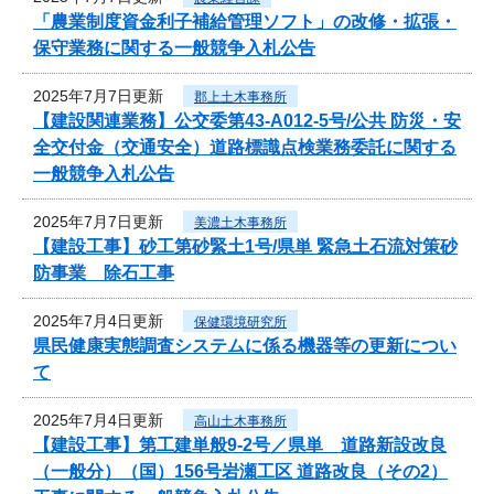
「農業制度資金利子補給管理ソフト」の改修・拡張・
保守業務に関する一般競争入札公告
2025年7月7日更新
郡上土木事務所
【建設関連業務】公交委第43-A012-5号/公共 防災・安
全交付金（交通安全）道路標識点検業務委託に関する
一般競争入札公告
2025年7月7日更新
美濃土木事務所
【建設工事】砂工第砂緊土1号/県単 緊急土石流対策砂
防事業 除石工事
2025年7月4日更新
保健環境研究所
県民健康実態調査システムに係る機器等の更新につい
て
2025年7月4日更新
高山土木事務所
【建設工事】第工建単般9-2号／県単 道路新設改良
（一般分）（国）156号岩瀬工区 道路改良（その2）