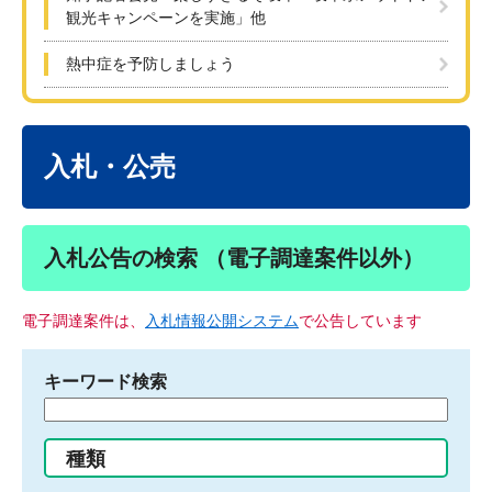
観光キャンペーンを実施」他
熱中症を予防しましょう
本
文
入札・公売
入札公告の検索 （電子調達案件以外）
電子調達案件は、
入札情報公開システム
で公告しています
キーワード検索
検
索
す
種類
る