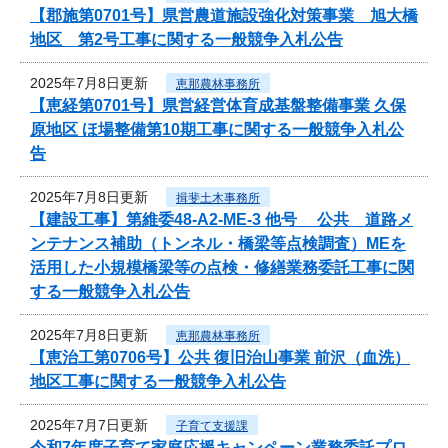
【郡施第0701号】県営農道施設強化対策事業 旭大橋
地区 第2号工事に関する一般競争入札公告
2025年7月8日更新
恵那農林事務所
【恵経第0701号】県営経営体育成基盤整備事業 久保
原地区 ほ場整備第10期工事に関する一般競争入札公
告
2025年7月8日更新
揖斐土木事務所
【建設工事】第維委48-A2-ME-3 他号 公共 道路メ
ンテナンス補助（トンネル・橋梁等点検調査）MEを
活用した小規模橋梁等の点検・修繕業務委託工事に関
する一般競争入札公告
2025年7月8日更新
恵那農林事務所
【恵治工第0706号】公共 復旧治山事業 前沢（血洗）
地区工事に関する一般競争入札公告
2025年7月7日更新
子育て支援課
令和7年度子育て家庭応援キャンペーン業務委託プロ