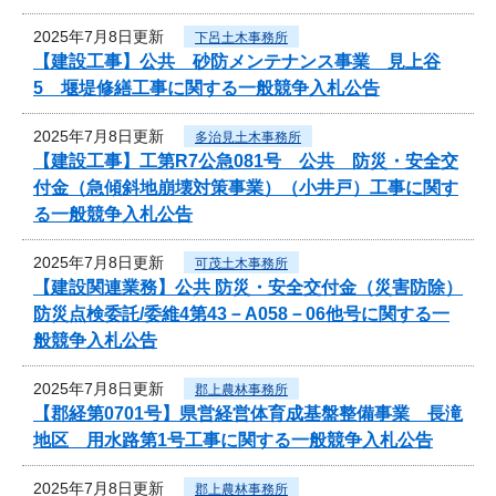
2025年7月8日更新
下呂土木事務所
【建設工事】公共 砂防メンテナンス事業 見上谷
5 堰堤修繕工事に関する一般競争入札公告
2025年7月8日更新
多治見土木事務所
【建設工事】工第R7公急081号 公共 防災・安全交
付金（急傾斜地崩壊対策事業）（小井戸）工事に関す
る一般競争入札公告
2025年7月8日更新
可茂土木事務所
【建設関連業務】公共 防災・安全交付金（災害防除）
防災点検委託/委維4第43－A058－06他号に関する一
般競争入札公告
2025年7月8日更新
郡上農林事務所
【郡経第0701号】県営経営体育成基盤整備事業 長滝
地区 用水路第1号工事に関する一般競争入札公告
2025年7月8日更新
郡上農林事務所