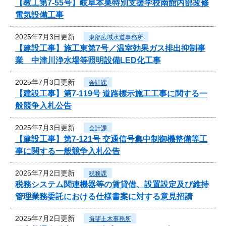
【教工第7-55号】岐阜本巣特別支援学校南館内部改修
電気設備工事
2025年7月3日更新
東部広域水道事務所
【建設工事】施工東第7号／温室効果ガス排出抑制事
業 中津川浄水場等照明設備LED化工事
2025年7月3日更新
会計課
【建設工事】第7-119号 道路標示施工工事に関する一
般競争入札公告
2025年7月3日更新
会計課
【建設工事】第7-121号 交通信号集中制御機整備等工
事に関する一般競争入札公告
2025年7月2日更新
税務課
税務システム関連機器等の賃貸借、設置設定及び維持
管理業務委託における仕様書案に対する意見招請
2025年7月2日更新
揖斐土木事務所