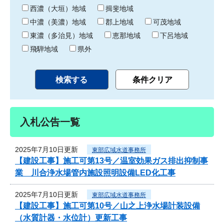
り
西濃（大垣）地域
揖斐地域
中濃（美濃）地域
郡上地域
可茂地域
東濃（多治見）地域
恵那地域
下呂地域
飛騨地域
県外
入札公告一覧
2025年7月10日更新
東部広域水道事務所
【建設工事】施工可第13号／温室効果ガス排出抑制事
業 川合浄水場管内施設照明設備LED化工事
2025年7月10日更新
東部広域水道事務所
【建設工事】施工可第10号／山之上浄水場計装設備
（水質計器・水位計）更新工事