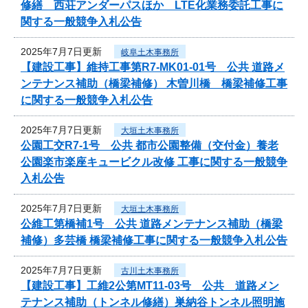
修繕 西荘アンダーパスほか LTE化業務委託工事に
関する一般競争入札公告
2025年7月7日更新
岐阜土木事務所
【建設工事】維持工事第R7-MK01-01号 公共 道路メ
ンテナンス補助（橋梁補修） 木曽川橋 橋梁補修工事
に関する一般競争入札公告
2025年7月7日更新
大垣土木事務所
公園工交R7-1号 公共 都市公園整備（交付金）養老
公園楽市楽座キュービクル改修 工事に関する一般競争
入札公告
2025年7月7日更新
大垣土木事務所
公維工第橋補1号 公共 道路メンテナンス補助（橋梁
補修）多芸橋 橋梁補修工事に関する一般競争入札公告
2025年7月7日更新
古川土木事務所
【建設工事】工維2公第MT11-03号 公共 道路メン
テナンス補助（トンネル修繕）巣納谷トンネル照明施