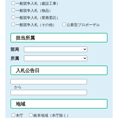
キ
一般競争入札（建設工事）
ー
一般競争入札（物品）
ワ
一般競争入札（業務委託）
ー
ド
一般競争入札（その他）
公募型プロポーザル
を
入
担当所属
力
部局
所属
入札公告日
期
から
間
期
の
間
始
地域
の
ま
終
り
わ
本庁
岐阜地域（本庁除く）