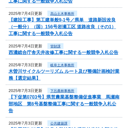
工事に関する一般競争入札公告
2025年7月4日更新
高山土木事務所
【建設工事】第工建単般9-1号／県単 道路新設改良
（一般分）（国）156号岩瀬工区 道路改良（その1）
工事に関する一般競争入札公告
2025年7月4日更新
管財課
西濃総合庁舎天井改修工事に関する一般競争入札公告
2025年7月3日更新
岐阜土木事務所
木曽川サイクルツーリズム ルート及び整備計画検討業
務【選定結果】
2025年7月3日更新
下呂農林事務所
【下促第0703号】県営農業基盤整備促進事業 馬瀬南
部地区 第6号基盤整備工事に関する一般競争入札公
告
2025年7月3日更新
公共建築課