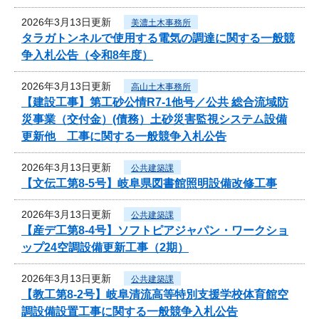
2026年3月13日更新
美濃土木事務所
タラガトンネルで使用する電気の調達に関する一般競
争入札公告（令和8年度）
2026年3月13日更新
高山土木事務所
【建設工事】第工砂公情R7-1他号／公共 総合流域防
災事業（交付金）(債務）土砂災害監視システム設備
更新他 工事に関する一般競争入札公告
2026年3月13日更新
公共建築課
【文伝工第8-5号】岐阜県図書館照明設備改修工事
2026年3月13日更新
公共建築課
【産デ工第8-4号】ソフトピアジャパン・ワークショ
ップ24空調設備更新工事（2期）
2026年3月13日更新
公共建築課
【教工第8-2号】岐阜清流高等特別支援学校体育館空
調設備設置工事に関する一般競争入札公告