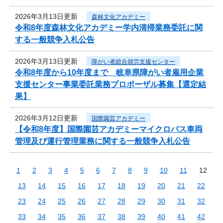
2026年3月13日更新
森林文化アカデミー
令和8年度森林文化アカデミー学内清掃業務委託に関
する一般競争入札公告
2026年3月13日更新
障がい者総合就労支援センター
令和8年度から10年度まで 岐阜県障がい者雇用企業
支援センター事業委託業務プロポーザル募集【選定結
果】
2026年3月12日更新
国際園芸アカデミー
【令和8年度】国際園芸アカデミーマイクロバス車両
管理及び運行管理業務に関する一般競争入札公告
1
2
3
4
5
6
7
8
9
10
11
12
13
14
15
16
17
18
19
20
21
22
23
24
25
26
27
28
29
30
31
32
33
34
35
36
37
38
39
40
41
42