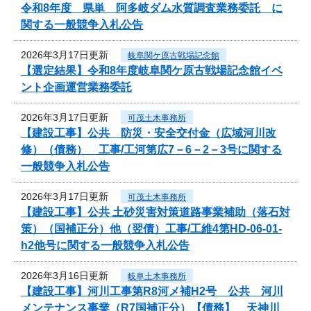
令和8年度 県単 阿多岐ダム水質調査業務委託 に
関する一般競争入札公告
2026年3月17日更新
岐阜関ケ原古戦場記念館
【選定結果】令和8年度岐阜関ケ原古戦場記念館イベ
ント企画運営業務委託
2026年3月17日更新
可茂土木事務所
【建設工事】公共 防災・安全交付金（広域河川改
修）（債務） 工事/工河第広7－6－2－3号に関する
一般競争入札公告
2026年3月17日更新
可茂土木事務所
【建設工事】公共 土砂災害対策道路事業補助（落石対
策）（国補正分）他（翌債）工事/工維4第HD-06-01-
h2他号に関する一般競争入札公告
2026年3月16日更新
岐阜土木事務所
【建設工事】河川工事第R8河メ補H2号 公共 河川
メンテナンス事業（R7国補正分）【債務】 天神川