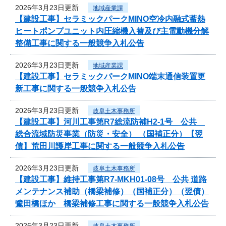
2026年3月23日更新
地域産業課
【建設工事】セラミックパークMINO空冷内融式蓄熱
ヒートポンプユニット内圧縮機入替及び主電動機分解
整備工事に関する一般競争入札公告
2026年3月23日更新
地域産業課
【建設工事】セラミックパークMINO端末通信装置更
新工事に関する一般競争入札公告
2026年3月23日更新
岐阜土木事務所
【建設工事】河川工事第R7総流防補H2-1号 公共
総合流域防災事業（防災・安全） （国補正分）【翌
債】荒田川護岸工事に関する一般競争入札公告
2026年3月23日更新
岐阜土木事務所
【建設工事】維持工事第R7-MKH01-08号 公共 道路
メンテナンス補助（橋梁補修）（国補正分）（翌債）
鷺田橋ほか 橋梁補修工事に関する一般競争入札公告
2026年3月23日更新
岐阜土木事務所