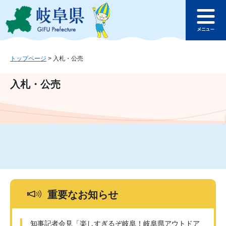
ペ
メ
このページの本文へ
ー
ニ
メ
ジ
ュ
ニ
の
ー
ュ
先
を
ー
頭
飛
トップページ
>
入札・公売
で
ば
す
し
入札・公売
。
て
本
文
へ
重要なお知らせ
知事記者会見「楽しすぎるぞ岐阜！岐阜県アウトドア