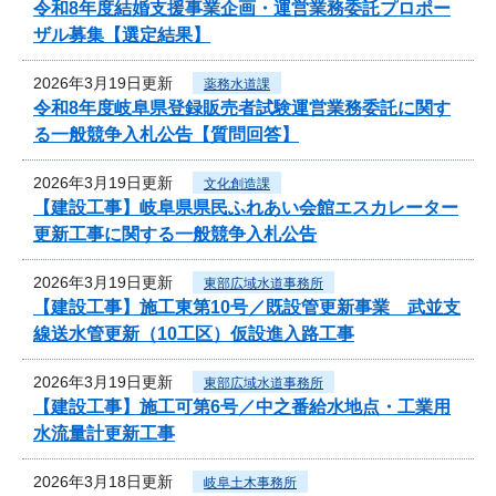
令和8年度結婚支援事業企画・運営業務委託プロポー
ザル募集【選定結果】
2026年3月19日更新
薬務水道課
令和8年度岐阜県登録販売者試験運営業務委託に関す
る一般競争入札公告【質問回答】
2026年3月19日更新
文化創造課
【建設工事】岐阜県県民ふれあい会館エスカレーター
更新工事に関する一般競争入札公告
2026年3月19日更新
東部広域水道事務所
【建設工事】施工東第10号／既設管更新事業 武並支
線送水管更新（10工区）仮設進入路工事
2026年3月19日更新
東部広域水道事務所
【建設工事】施工可第6号／中之番給水地点・工業用
水流量計更新工事
2026年3月18日更新
岐阜土木事務所