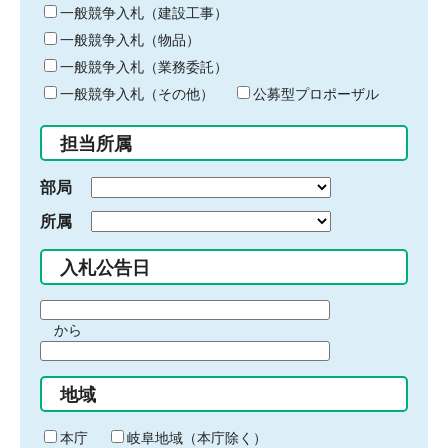
キ
一般競争入札（建設工事）
ー
一般競争入札（物品）
ワ
一般競争入札（業務委託）
ー
ド
一般競争入札（その他）
公募型プロポーザル
を
入
担当所属
力
部局
所属
入札公告日
期
から
間
期
の
間
始
地域
の
ま
終
り
わ
本庁
岐阜地域（本庁除く）