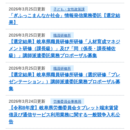
2026年3月25日更新
子ども・女性政策課
「ぎふっこまんなか社会」情報発信業務委託【選定結
果】
2026年3月25日更新
職員研修所
【選定結果】岐阜県職員研修所研修「人材育成マネジ
メント研修（課長級）」及び「同（係長・課長補佐
級）」講師派遣委託業務プロポーザル募集
2026年3月25日更新
職員研修所
【選定結果】岐阜県職員研修所研修（選択研修「プレ
ゼンテーション」）講師派遣委託業務プロポーザル募
集
2026年3月24日更新
労働委員会事務局
【令和8年度】岐阜県労働委員会タブレット端末賃貸
借及び通信サービス利用業務に関する一般競争入札公
告