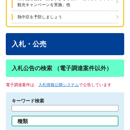
観光キャンペーンを実施」他
熱中症を予防しましょう
本
文
入札・公売
入札公告の検索 （電子調達案件以外）
電子調達案件は、
入札情報公開システム
で公告しています
キーワード検索
検
索
す
種類
る