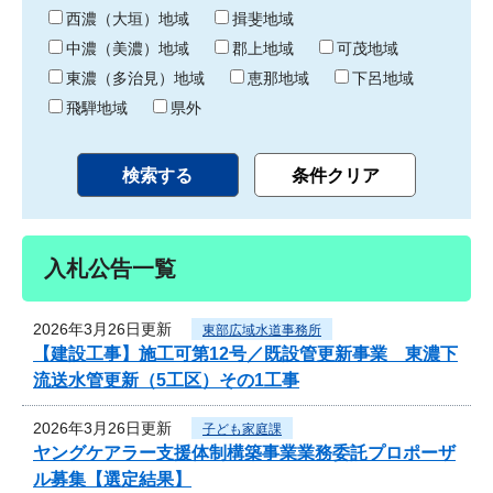
り
西濃（大垣）地域
揖斐地域
中濃（美濃）地域
郡上地域
可茂地域
東濃（多治見）地域
恵那地域
下呂地域
飛騨地域
県外
入札公告一覧
2026年3月26日更新
東部広域水道事務所
【建設工事】施工可第12号／既設管更新事業 東濃下
流送水管更新（5工区）その1工事
2026年3月26日更新
子ども家庭課
ヤングケアラー支援体制構築事業業務委託プロポーザ
ル募集【選定結果】