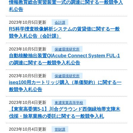
情報教育総合実習装置一式の調達に関する一般競争入
札公告
2023年10月5日更新
会計課
R5科学捜査映像解析システムの賃貸借に関する一般
競争入札公告（会計課）
2023年10月5日更新
保健環境研究所
自動核酸抽出装置QIAcube Connect System FUL-1
の調達に関する一般競争入札公告
2023年10月5日更新
保健環境研究所
iseq100用カートリッジ購入（単価契約）に関する一
般競争入札公告
2023年10月4日更新
東濃実業高等学校
【東実高委第5-1】川合グラウンド西側緑地帯支障木
伐採・除草業務の委託に関する一般競争入札
2023年10月4日更新
管財課