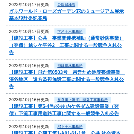
2023年10月17日更新
公園緑地課
ぎふワールド・ローズガーデン花のミュージアム展示
基本設計委託業務
2023年10月17日更新
下呂土木事務所
【建設工事】公共 事業間連携補助（通常砂防事業）
（翌債）越シケ平谷2 工事に関する一般競争入札公
告
2023年10月16日更新
飛騨農林事務所
【建設工事】飛た第0503号 県営ため池等整備事業
深谷地区 遠方監視施設工事に関する一般競争入札公
告
2023年10月16日更新
長良川上流河川開発工事事務所
【建設工事】第5-4号/公共 内ケ谷ダム建設事業（翌
債）下流工事用道路工事に関する一般競争入札公告
2023年10月16日更新
郡上土木事務所
【建設工事】公建工第1-A01-61-1号 公共 社会資本