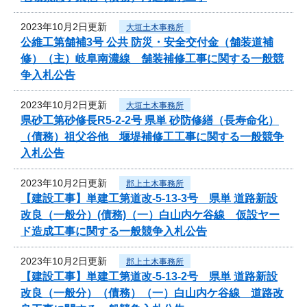
2023年10月2日更新
大垣土木事務所
公維工第舗補3号 公共 防災・安全交付金（舗装道補
修）（主）岐阜南濃線 舗装補修工事に関する一般競
争入札公告
2023年10月2日更新
大垣土木事務所
県砂工第砂修長R5-2-2号 県単 砂防修繕（長寿命化）
（債務）祖父谷他 堰堤補修工工事に関する一般競争
入札公告
2023年10月2日更新
郡上土木事務所
【建設工事】単建工第道改-5-13-3号 県単 道路新設
改良（一般分）(債務)（一）白山内ケ谷線 仮設ヤー
ド造成工事に関する一般競争入札公告
2023年10月2日更新
郡上土木事務所
【建設工事】単建工第道改-5-13-2号 県単 道路新設
改良（一般分）（債務）（一）白山内ケ谷線 道路改