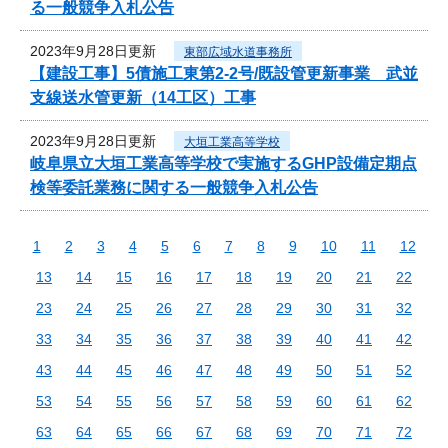
る一般競争入札公告
2023年9月28日更新
東部広域水道事務所
【建設工事】5債施工東第2-2号/既設管更新事業 武並
支線送水管更新（14工区）工事
2023年9月28日更新
大垣工業高等学校
岐阜県立大垣工業高等学校で実施するGHP設備定期点
検等委託業務に関する一般競争入札公告
1
2
3
4
5
6
7
8
9
10
11
12
13
14
15
16
17
18
19
20
21
22
23
24
25
26
27
28
29
30
31
32
33
34
35
36
37
38
39
40
41
42
43
44
45
46
47
48
49
50
51
52
53
54
55
56
57
58
59
60
61
62
63
64
65
66
67
68
69
70
71
72