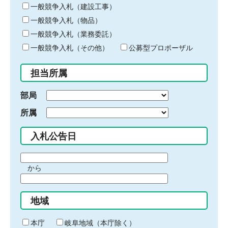
キ
一般競争入札（建設工事）
ー
一般競争入札（物品）
ワ
一般競争入札（業務委託）
ー
ド
一般競争入札（その他）
公募型プロポーザル
を
入
担当所属
力
部局
所属
入札公告日
期
から
間
期
の
間
始
地域
の
ま
終
り
わ
本庁
岐阜地域（本庁除く）