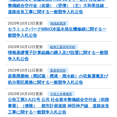
整備総合交付金（改築）（翌債）（主）大和美並線
道路改良工事に関する一般競争入札公告
2023年10月13日更新
地域産業課
セラミックパークMINO冷温水発生機修繕に関する一
般競争入札公告
2023年10月12日更新
岐南工業高等学校
情報基礎電子計算組織の購入及び設置に関する一般競
争入札公告
2023年10月11日更新
畜産研究所
産業廃棄物（廃試薬・廃液・廃水銀）の収集運搬及び
処分委託業務に関する一般競争入札公告
2023年10月10日更新
大垣土木事務所
公街工第3-A21号 公共 社会資本整備総合交付金（街路
事業）（債務） 都市計画道路 神田神戸線 道路改良
工事に関する一般競争入札公告