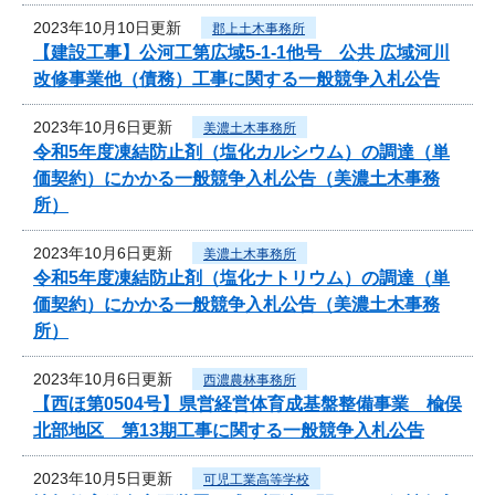
2023年10月10日更新
郡上土木事務所
【建設工事】公河工第広域5-1-1他号 公共 広域河川
改修事業他（債務）工事に関する一般競争入札公告
2023年10月6日更新
美濃土木事務所
令和5年度凍結防止剤（塩化カルシウム）の調達（単
価契約）にかかる一般競争入札公告（美濃土木事務
所）
2023年10月6日更新
美濃土木事務所
令和5年度凍結防止剤（塩化ナトリウム）の調達（単
価契約）にかかる一般競争入札公告（美濃土木事務
所）
2023年10月6日更新
西濃農林事務所
【西ほ第0504号】県営経営体育成基盤整備事業 楡俣
北部地区 第13期工事に関する一般競争入札公告
2023年10月5日更新
可児工業高等学校