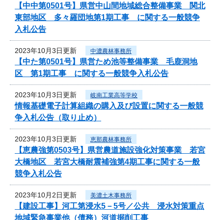
【中中第0501号】県営中山間地域総合整備事業 関北
東部地区 多々羅団地第1期工事 に関する一般競争
入札公告
2023年10月3日更新
中濃農林事務所
【中た第0501号】県営ため池等整備事業 毛鹿洞地
区 第1期工事 に関する一般競争入札公告
2023年10月3日更新
岐南工業高等学校
情報基礎電子計算組織の購入及び設置に関する一般競
争入札公告（取り止め）
2023年10月3日更新
恵那農林事務所
【恵農強第0503号】県営農道施設強化対策事業 若宮
大橋地区 若宮大橋耐震補強第4期工事に関する一般
競争入札公告
2023年10月2日更新
美濃土木事務所
【建設工事】河工第浸水5－5号／公共 浸水対策重点
地域緊急事業他（債務）河道掘削工事