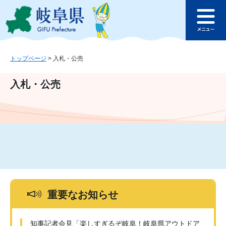
ペ
メ
このページの本文へ
ー
ニ
メ
ジ
ュ
ニ
の
ー
ュ
先
を
ー
頭
飛
トップページ
>
入札・公売
で
ば
す
し
入札・公売
。
て
本
文
へ
重要なお知らせ
知事記者会見「楽しすぎるぞ岐阜！岐阜県アウトドア