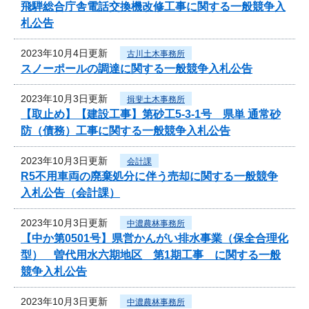
飛騨総合庁舎電話交換機改修工事に関する一般競争入
札公告
2023年10月4日更新
古川土木事務所
スノーポールの調達に関する一般競争入札公告
2023年10月3日更新
揖斐土木事務所
【取止め】【建設工事】第砂工5-3-1号 県単 通常砂
防（債務）工事に関する一般競争入札公告
2023年10月3日更新
会計課
R5不用車両の廃棄処分に伴う売却に関する一般競争
入札公告（会計課）
2023年10月3日更新
中濃農林事務所
【中か第0501号】県営かんがい排水事業（保全合理化
型） 曽代用水六期地区 第1期工事 に関する一般
競争入札公告
2023年10月3日更新
中濃農林事務所