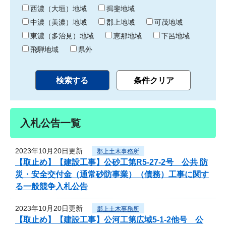
り
西濃（大垣）地域
揖斐地域
中濃（美濃）地域
郡上地域
可茂地域
東濃（多治見）地域
恵那地域
下呂地域
飛騨地域
県外
入札公告一覧
2023年10月20日更新
郡上土木事務所
【取止め】【建設工事】公砂工第R5-27-2号 公共 防
災・安全交付金（通常砂防事業）（債務）工事に関す
る一般競争入札公告
2023年10月20日更新
郡上土木事務所
【取止め】【建設工事】公河工第広域5-1-2他号 公