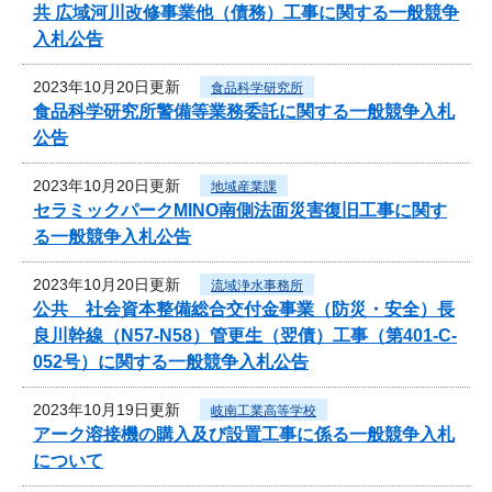
共 広域河川改修事業他（債務）工事に関する一般競争
入札公告
2023年10月20日更新
食品科学研究所
食品科学研究所警備等業務委託に関する一般競争入札
公告
2023年10月20日更新
地域産業課
セラミックパークMINO南側法面災害復旧工事に関す
る一般競争入札公告
2023年10月20日更新
流域浄水事務所
公共 社会資本整備総合交付金事業（防災・安全）長
良川幹線（N57-N58）管更生（翌債）工事（第401-C-
052号）に関する一般競争入札公告
2023年10月19日更新
岐南工業高等学校
アーク溶接機の購入及び設置工事に係る一般競争入札
について