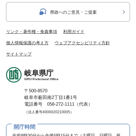
県政へのご意見・ご提案
リンク・著作権・免責事項
利用ガイド
個人情報保護の考え方
ウェブアクセシビリティ方針
サイトマップ
岐阜県庁
GIFU Prefectural Office
〒500-8570
岐阜市薮田南2丁目1番1号
電話番号 058-272-1111（代表）
（法人番号4000020210005）
開庁時間
午前8時30分から午後5時15分まで
（土曜日、日曜日、祝