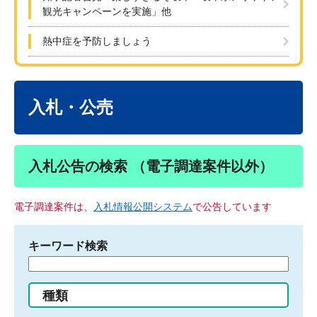
観光キャンペーンを実施」他
熱中症を予防しましょう
本
文
入札・公売
入札公告の検索 （電子調達案件以外）
電子調達案件は、
入札情報公開システム
で公告しています
キーワード検索
検
索
す
種類
る