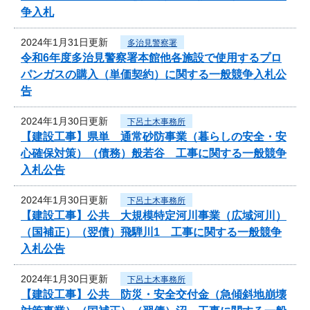
争入札
2024年1月31日更新
多治見警察署
令和6年度多治見警察署本館他各施設で使用するプロ
パンガスの購入（単価契約）に関する一般競争入札公
告
2024年1月30日更新
下呂土木事務所
【建設工事】県単 通常砂防事業（暮らしの安全・安
心確保対策）（債務）般若谷 工事に関する一般競争
入札公告
2024年1月30日更新
下呂土木事務所
【建設工事】公共 大規模特定河川事業（広域河川）
（国補正）（翌債）飛騨川1 工事に関する一般競争
入札公告
2024年1月30日更新
下呂土木事務所
【建設工事】公共 防災・安全交付金（急傾斜地崩壊