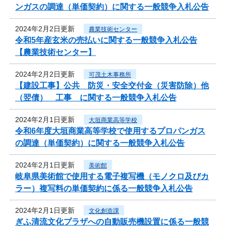
ンガスの調達（単価契約）に関する一般競争入札公告
2024年2月2日更新
農業技術センター
令和5年産玄米の売払いに関する一般競争入札公告
【農業技術センター】
2024年2月2日更新
可茂土木事務所
【建設工事】公共 防災・安全交付金（災害防除）他
（翌債） 工事 に関する一般競争入札公告
2024年2月1日更新
大垣商業高等学校
令和6年度大垣商業高等学校で使用するプロパンガス
の調達（単価契約）に関する一般競争入札公告
2024年2月1日更新
美術館
岐阜県美術館で使用する電子複写機（モノクロ及びカ
ラー）複写料の単価契約に係る一般競争入札公告
2024年2月1日更新
文化創造課
ぎふ清流文化プラザへの自動販売機設置に係る一般競