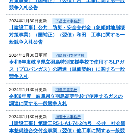
対策事業）（国補正）（翌債）沼 工事に関する一般
競争入札公告
2024年1月30日更新
下呂土木事務所
【建設工事】公共 防災・安全交付金（急傾斜地崩壊
対策事業）（国補正）（翌債）和田 工事に関する一
般競争入札公告
2024年1月30日更新
羽島特別支援学校
令和6年度岐阜県立羽島特別支援学校で使用するLPガ
ス（プロパンガス）の調達（単価契約）に関する一般
競争入札
2024年1月30日更新
羽島高等学校
令和6年度 岐阜県立羽島高等学校で使用するガスの
調達に関する一般競争入札
2024年1月30日更新
揖斐土木事務所
【建設工事】第建工R5-1-A1-74-2他号 公共 社会資
本整備総合交付金事業（翌債）他工事に関する一般競