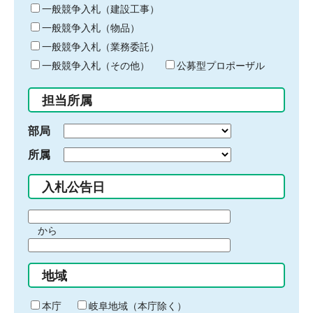
キ
一般競争入札（建設工事）
ー
一般競争入札（物品）
ワ
一般競争入札（業務委託）
ー
ド
一般競争入札（その他）
公募型プロポーザル
を
入
担当所属
力
部局
所属
入札公告日
期
から
間
期
の
間
始
地域
の
ま
終
り
わ
本庁
岐阜地域（本庁除く）