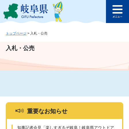
ペ
メ
このページの本文へ
ー
ニ
メ
ジ
ュ
ニ
の
ー
ュ
先
を
ー
頭
飛
トップページ
>
入札・公売
で
ば
す
し
入札・公売
。
て
本
文
へ
重要なお知らせ
知事記者会見「楽しすぎるぞ岐阜！岐阜県アウトドア