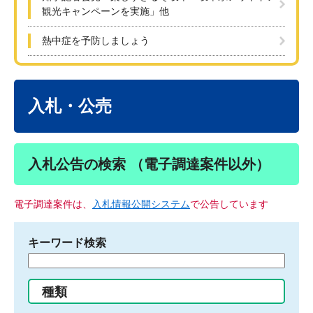
観光キャンペーンを実施」他
熱中症を予防しましょう
本
文
入札・公売
入札公告の検索 （電子調達案件以外）
電子調達案件は、
入札情報公開システム
で公告しています
キーワード検索
検
索
す
種類
る