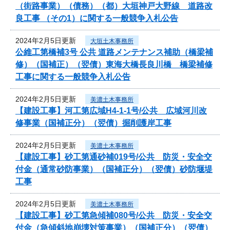
（街路事業）（債務）（都）大垣神戸大野線 道路改
良工事 （その1）に関する一般競争入札公告
2024年2月5日更新
大垣土木事務所
公維工第橋補3号 公共 道路メンテナンス補助（橋梁補
修）（国補正）（翌債）東海大橋長良川橋 橋梁補修
工事に関する一般競争入札公告
2024年2月5日更新
美濃土木事務所
【建設工事】河工第広域H4-1-1号/公共 広域河川改
修事業（国補正分）（翌債）掘削護岸工事
2024年2月5日更新
美濃土木事務所
【建設工事】砂工第通砂補019号/公共 防災・安全交
付金（通常砂防事業）（国補正分）（翌債）砂防堰堤
工事
2024年2月5日更新
美濃土木事務所
【建設工事】砂工第急傾補080号/公共 防災・安全交
付金（急傾斜地崩壊対策事業）（国補正分）（翌債）