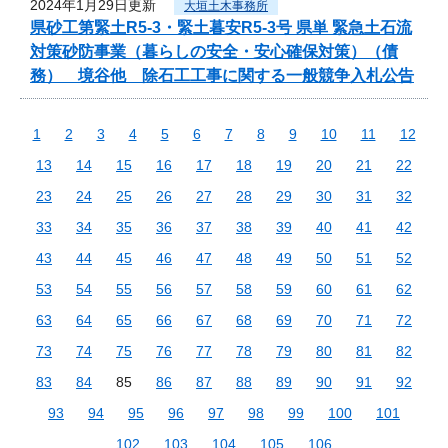
2024年1月29日更新
大垣土木事務所
県砂工第緊土R5-3・緊土暮安R5-3号 県単 緊急土石流
対策砂防事業（暮らしの安全・安心確保対策）（債
務） 境谷他 除石工工事に関する一般競争入札公告
1
2
3
4
5
6
7
8
9
10
11
12
13
14
15
16
17
18
19
20
21
22
23
24
25
26
27
28
29
30
31
32
33
34
35
36
37
38
39
40
41
42
43
44
45
46
47
48
49
50
51
52
53
54
55
56
57
58
59
60
61
62
63
64
65
66
67
68
69
70
71
72
73
74
75
76
77
78
79
80
81
82
83
84
85
86
87
88
89
90
91
92
93
94
95
96
97
98
99
100
101
102
103
104
105
106