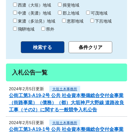
り
西濃（大垣）地域
揖斐地域
中濃（美濃）地域
郡上地域
可茂地域
東濃（多治見）地域
恵那地域
下呂地域
飛騨地域
県外
入札公告一覧
2024年2月5日更新
大垣土木事務所
公街工第3-A19-2号 公共 社会資本整備総合交付金事業
（街路事業）（債務）（都）大垣神戸大野線 道路改良
工事（その2）に関する一般競争入札公告
2024年2月5日更新
大垣土木事務所
公街工第3-A19-1号 公共 社会資本整備総合交付金事業