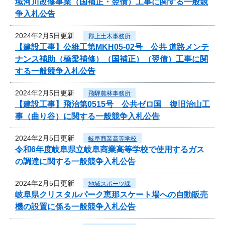
域河川改修事業（国補正・翌債）工事に関する一般競
争入札公告
2024年2月5日更新
郡上土木事務所
【建設工事】公維工第MKH05-02号 公共 道路メンテ
ナンス補助（橋梁補修）（国補正）（翌債）工事に関
する一般競争入札公告
2024年2月5日更新
飛騨農林事務所
【建設工事】飛治第0515号 公共ゼロ国 復旧治山工
事（曲り谷）に関する一般競争入札公告
2024年2月5日更新
岐阜商業高等学校
令和6年度岐阜県立岐阜商業高等学校で使用するガス
の調達に関する一般競争入札公告
2024年2月5日更新
地域スポーツ課
岐阜県クリスタルパーク恵那スケート場への自動販売
機の設置に係る一般競争入札公告