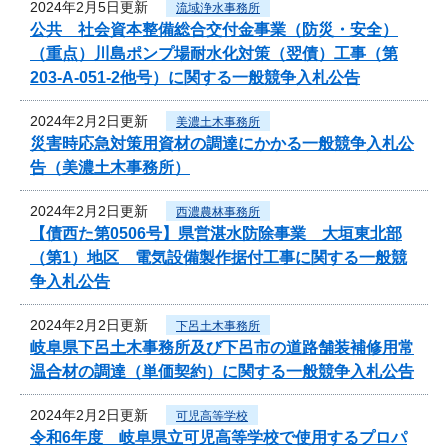
2024年2月5日更新
流域浄水事務所
公共 社会資本整備総合交付金事業（防災・安全）
（重点）川島ポンプ場耐水化対策（翌債）工事（第
203-A-051-2他号）に関する一般競争入札公告
2024年2月2日更新
美濃土木事務所
災害時応急対策用資材の調達にかかる一般競争入札公
告（美濃土木事務所）
2024年2月2日更新
西濃農林事務所
【債西た第0506号】県営湛水防除事業 大垣東北部
（第1）地区 電気設備製作据付工事に関する一般競
争入札公告
2024年2月2日更新
下呂土木事務所
岐阜県下呂土木事務所及び下呂市の道路舗装補修用常
温合材の調達（単価契約）に関する一般競争入札公告
2024年2月2日更新
可児高等学校
令和6年度 岐阜県立可児高等学校で使用するプロパ