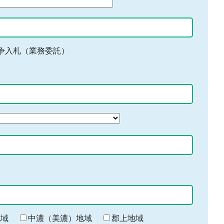
争入札（業務委託）
地域
中濃（美濃）地域
郡上地域