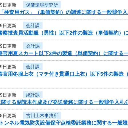
29日更新
保健環境研究所
度「検査用ガス」（単価契約）の調達に関する一般競争入
29日更新
会計課
県警察捜査員活動服（男性）以下2件の製造（単価契約）
29日更新
会計課
警察官用夏スカート以下3件の製造（単価契約）に関する
29日更新
会計課
警察官用冬服上衣（マチ付き貫通口上衣）以下5件の製造
29日更新
統計課
に関する副読本作成及び発送業務に関する一般競争入札
28日更新
古川土木事務所
度トンネル電気防災設備保守点検委託業務に関する一般競