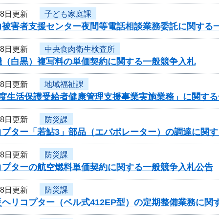
28日更新
子ども家庭課
力被害者支援センター夜間等電話相談業務委託に関する
28日更新
中央食肉衛生検査所
機（白黒）複写料の単価契約に関する一般競争入札
28日更新
地域福祉課
年度生活保護受給者健康管理支援事業実施業務」に関する
28日更新
防災課
コプター「若鮎3」部品（エバポレーター）の調達に関す
28日更新
防災課
コプターの航空燃料単価契約に関する一般競争入札公告
28日更新
防災課
ヘリコプター（ベル式412EP型）の定期整備業務に関