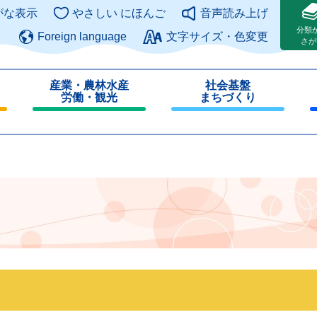
このページの本文へ
がな表示
やさしい にほんご
音声読み上げ
分類
Foreign language
文字サイズ・色変更
さが
産業・農林水産
社会基盤
労働・観光
まちづくり
閉
閉
じ
じ
る
る