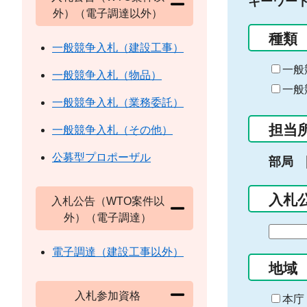
キーワー
外）（電子調達以外）
種類
一般競争入札（建設工事）
一般
一般競争入札（物品）
一般
一般競争入札（業務委託）
担当
一般競争入札（その他）
公募型プロポーザル
部局
入札
入札公告（WTO案件以
外）（電子調達）
期
間
電子調達（建設工事以外）
の
地域
始
入札参加資格
ま
本庁