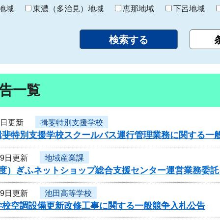
り
地域
東濃（多治見）地域
恵那地域
下呂地域
告一覧
1日更新
揖斐特別支援学校
揖斐特別支援学校スクールバス運行管理業務に関する一
29日更新
地域産業課
年度）ぎふネットショップ総合支援センター運営業務委
29日更新
池田高等学校
学校空調設備更新改修工事に関する一般競争入札公告