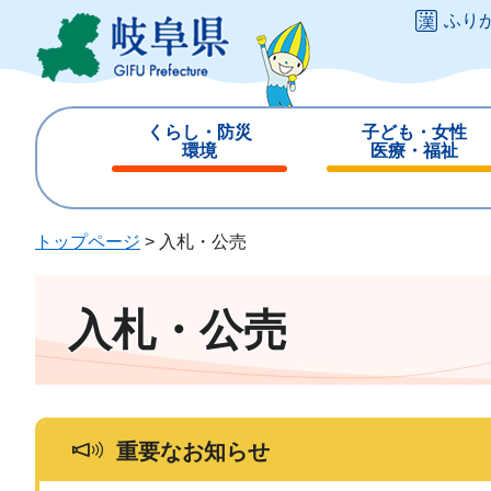
ペ
メ
ふり
ー
ニ
ジ
ュ
の
ー
先
を
くらし・防災
子ども・女性
頭
飛
環境
医療・福祉
で
ば
閉
閉
す
し
じ
じ
。
て
る
る
トップページ
>
入札・公売
本
文
へ
入札・公売
重要なお知らせ