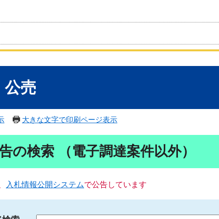
・公売
示
大きな文字で印刷ページ表示
告の検索 （電子調達案件以外）
、
入札情報公開システム
で公告しています