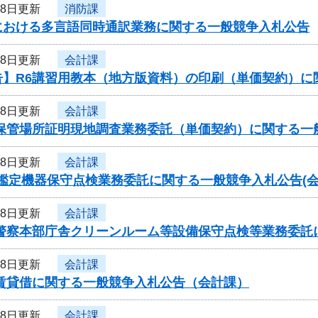
28日更新
消防課
における多言語同時通訳業務に関する一般競争入札公告
28日更新
会計課
告】R6講習用教本（地方版資料）の印刷（単価契約）に
28日更新
会計課
車保管場所証明現地調査業務委託（単価契約）に関する一
28日更新
会計課
型鑑定機器保守点検業務委託に関する一般競争入札公告(会
28日更新
会計課
県警察本部庁舎クリーンルーム等設備保守点検等業務委託
28日更新
会計課
車賃貸借に関する一般競争入札公告（会計課）
28日更新
会計課