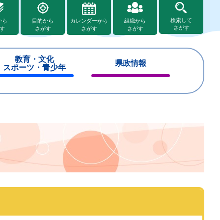
検索して
から
目的から
カレンダーから
組織から
さがす
す
さがす
さがす
さがす
教育・文化
県政情報
スポーツ・青少年
閉
閉
じ
じ
る
る