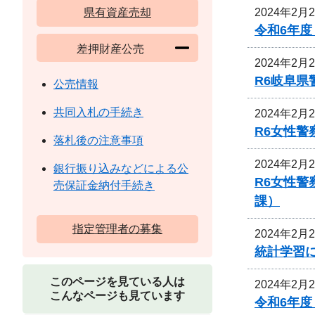
2024年2月
県有資産売却
令和6年
差押財産公売
2024年2月
R6岐阜
公売情報
共同入札の手続き
2024年2月
R6女性
落札後の注意事項
2024年2月
銀行振り込みなどによる公
R6女性
売保証金納付手続き
課）
指定管理者の募集
2024年2月
統計学習
このページを見ている人は
2024年2月
こんなページも見ています
令和6年