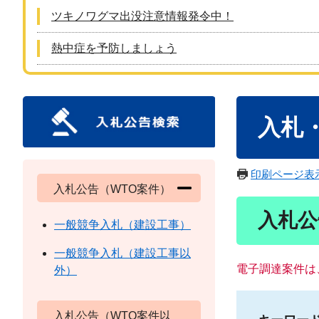
ツキノワグマ出没注意情報発令中！
熱中症を予防しましょう
本
入札
文
印刷ページ表
入札公告（WTO案件）
入札公
一般競争入札（建設工事）
一般競争入札（建設工事以
電子調達案件は
外）
入札公告（WTO案件以