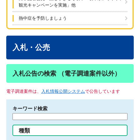
観光キャンペーンを実施」他
熱中症を予防しましょう
本
文
入札・公売
入札公告の検索 （電子調達案件以外）
電子調達案件は、
入札情報公開システム
で公告しています
キーワード検索
検
索
す
種類
る