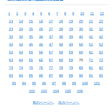
1
2
3
4
5
6
7
8
9
10
11
12
13
14
15
16
17
18
19
20
21
22
23
24
25
26
27
28
29
30
31
32
33
34
35
36
37
38
39
40
41
42
43
44
45
46
47
48
49
50
51
52
53
54
55
56
57
58
59
60
61
62
63
64
65
66
67
68
69
70
71
72
73
74
75
76
77
78
79
80
81
82
83
84
85
86
87
88
89
90
91
92
93
94
95
96
97
98
99
100
101
102
103
104
105
106
前のページへ
次のページへ