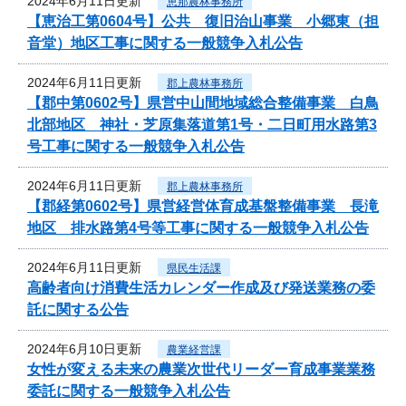
2024年6月11日更新
恵那農林事務所
【恵治工第0604号】公共 復旧治山事業 小郷東（担
音堂）地区工事に関する一般競争入札公告
2024年6月11日更新
郡上農林事務所
【郡中第0602号】県営中山間地域総合整備事業 白鳥
北部地区 神社・芝原集落道第1号・二日町用水路第3
号工事に関する一般競争入札公告
2024年6月11日更新
郡上農林事務所
【郡経第0602号】県営経営体育成基盤整備事業 長滝
地区 排水路第4号等工事に関する一般競争入札公告
2024年6月11日更新
県民生活課
高齢者向け消費生活カレンダー作成及び発送業務の委
託に関する公告
2024年6月10日更新
農業経営課
女性が変える未来の農業次世代リーダー育成事業業務
委託に関する一般競争入札公告