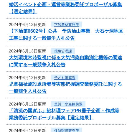
婚活イベント企画・運営等業務委託プロポーザル募集
【選定結果】
2024年6月13日更新
下呂農林事務所
【下治第0602号】公共 予防治山事業 大石ケ洞地区
工事に関する一般競争入札公告
2024年6月13日更新
環境管理課
大気環境常時監視に係る大気汚染自動測定機等の調達
に関する一般競争入札公告
2024年6月12日更新
子ども家庭課
児童福祉施設退所者等実態把握調査業務委託に関する
一般競争入札公告
2024年6月12日更新
里川・水産振興課
「清流の国ぎふ」鮎料理フェアPR冊子企画・作成等
業務委託プロポーザル募集【選定結果】
2024年6月12日更新
保健環境研究所