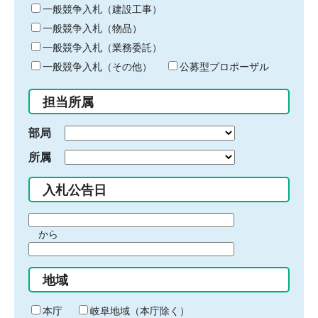
キ
一般競争入札（建設工事）
ー
一般競争入札（物品）
ワ
一般競争入札（業務委託）
ー
ド
一般競争入札（その他）
公募型プロポーザル
を
入
担当所属
力
部局
所属
入札公告日
期
から
間
期
の
間
始
地域
の
ま
終
り
わ
本庁
岐阜地域（本庁除く）