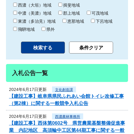
り
西濃（大垣）地域
揖斐地域
中濃（美濃）地域
郡上地域
可茂地域
東濃（多治見）地域
恵那地域
下呂地域
飛騨地域
県外
入札公告一覧
2024年6月17日更新
文化創造課
【建設工事】岐阜県県民ふれあい会館トイレ改修工事
（第2棟）に関する一般競争入札公告
2024年6月17日更新
西濃農林事務所
【建設工事】西体第0602号 県営農業基盤整備促進事
業 内記地区 高須輪中工区第44期工事に関する一般