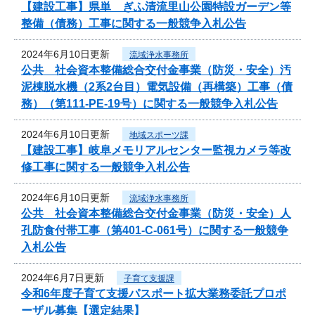
【建設工事】県単 ぎふ清流里山公園特設ガーデン等
整備（債務）工事に関する一般競争入札公告
2024年6月10日更新
流域浄水事務所
公共 社会資本整備総合交付金事業（防災・安全）汚
泥棟脱水機（2系2台目）電気設備（再構築）工事（債
務）（第111-PE-19号）に関する一般競争入札公告
2024年6月10日更新
地域スポーツ課
【建設工事】岐阜メモリアルセンター監視カメラ等改
修工事に関する一般競争入札公告
2024年6月10日更新
流域浄水事務所
公共 社会資本整備総合交付金事業（防災・安全）人
孔防食付帯工事（第401-C-061号）に関する一般競争
入札公告
2024年6月7日更新
子育て支援課
令和6年度子育て支援パスポート拡大業務委託プロポ
ーザル募集【選定結果】