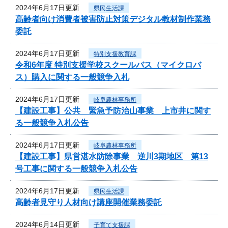
2024年6月17日更新
県民生活課
高齢者向け消費者被害防止対策デジタル教材制作業務
委託
2024年6月17日更新
特別支援教育課
令和6年度 特別支援学校スクールバス（マイクロバ
ス）購入に関する一般競争入札
2024年6月17日更新
岐阜農林事務所
【建設工事】公共 緊急予防治山事業 上市井に関す
る一般競争入札公告
2024年6月17日更新
岐阜農林事務所
【建設工事】県営湛水防除事業 逆川3期地区 第13
号工事に関する一般競争入札公告
2024年6月17日更新
県民生活課
高齢者見守り人材向け講座開催業務委託
2024年6月14日更新
子育て支援課