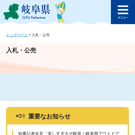
ペ
メ
このページの本文へ
ー
ニ
メ
ジ
ュ
ニ
の
ー
ュ
先
を
ー
頭
飛
トップページ
>
入札・公売
で
ば
す
し
入札・公売
。
て
本
文
へ
重要なお知らせ
知事記者会見「楽しすぎるぞ岐阜！岐阜県アウトドア