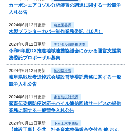
カーボンエアロゾル分析装置の調達に関する一般競争
入札公告
2024年6月12日更新
農産園芸課
木製プランターカバー制作業務委託（10月）
2024年6月12日更新
デジタル戦略推進課
令和6年度DX推進地域連携協議会にかかる運営支援業
務委託プロポーザル募集
2024年6月12日更新
地域福祉課
岐阜県戦没者追悼式会場設営等委託業務に関する一般
競争入札公告
2024年6月11日更新
家畜防疫対策課
家畜伝染病防疫対応モバイル通信回線サービスの提供
業務に関する一般競争入札公告
2024年6月11日更新
下呂土木事務所
【建設工事】公共 社会資本整備総合交付金 他 おん