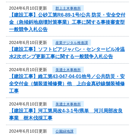
2024年6月10日更新
郡上土木事務所
【建設工事】公砂工第R6-89-1号/公共 防災・安全交付
金（急傾斜地崩壊対策事業）工事に関する事後審査型
一般競争入札公告
2024年6月10日更新
産業デジタル推進課
【建設工事】ソフトピアジャパン・センタービル冷温
水2次ポンプ更新工事に関する一般競争入札公告
2024年6月10日更新
美濃土木事務所
【建設工事】維工第43-047-04-01他号／公共防災・安
全交付金（舗装道補修費）他 上白金真砂線舗装補修
工事
2024年6月10日更新
美濃土木事務所
【建設工事】河工第局改4-3-1号/県単 河川局部改良
事業 樹木伐採工事
2024年6月10日更新
公園緑地課