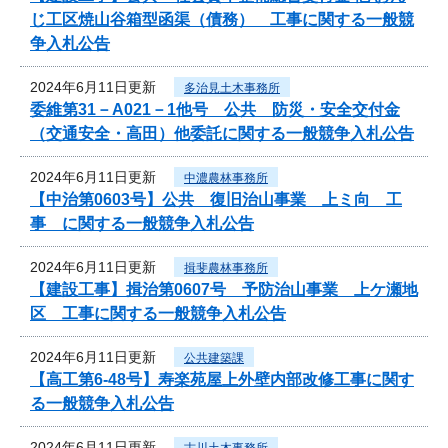
じ工区焼山谷箱型函渠（債務） 工事に関する一般競
争入札公告
2024年6月11日更新
多治見土木事務所
委維第31－A021－1他号 公共 防災・安全交付金
（交通安全・高田）他委託に関する一般競争入札公告
2024年6月11日更新
中濃農林事務所
【中治第0603号】公共 復旧治山事業 上ミ向 工
事 に関する一般競争入札公告
2024年6月11日更新
揖斐農林事務所
【建設工事】揖治第0607号 予防治山事業 上ケ瀬地
区 工事に関する一般競争入札公告
2024年6月11日更新
公共建築課
【高工第6-48号】寿楽苑屋上外壁内部改修工事に関す
る一般競争入札公告
2024年6月11日更新
古川土木事務所