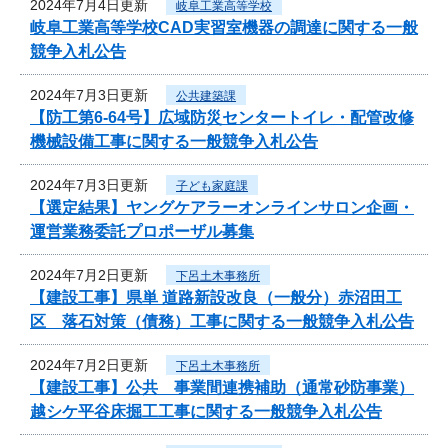
2024年7月4日更新
岐阜工業高等学校
岐阜工業高等学校CAD実習室機器の調達に関する一般
競争入札公告
2024年7月3日更新
公共建築課
【防工第6-64号】広域防災センタートイレ・配管改修
機械設備工事に関する一般競争入札公告
2024年7月3日更新
子ども家庭課
【選定結果】ヤングケアラーオンラインサロン企画・
運営業務委託プロポーザル募集
2024年7月2日更新
下呂土木事務所
【建設工事】県単 道路新設改良（一般分）赤沼田工
区 落石対策（債務）工事に関する一般競争入札公告
2024年7月2日更新
下呂土木事務所
【建設工事】公共 事業間連携補助（通常砂防事業）
越シケ平谷床掘工工事に関する一般競争入札公告