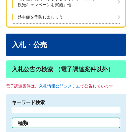
観光キャンペーンを実施」他
熱中症を予防しましょう
本
文
入札・公売
入札公告の検索 （電子調達案件以外）
電子調達案件は、
入札情報公開システム
で公告しています
キーワード検索
検
索
す
種類
る