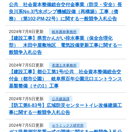
公共 社会資本整備総合交付金事業（防災・安全）長
良川系No.3汚水ポンプ機械設備（再構築）工事（債
務）（第102-PM-22号）に関する一般競争入札公告
2024年7月8日更新
岐阜農林事務所
【建設工事】県営かんがい排水事業（保全合理化
型） 木田中屋敷地区 電気設備更新工事に関する一
般競争入札公告
2024年7月5日更新
美濃土木事務所
【建設工事】都公工第1号/公共 社会資本整備総合交
付金（都市公園） 岐阜県百年公園北口エントランス
基盤整備（その1）工事
2024年7月5日更新
公共建築課
【防工第6-83号】広域防災センタートイレ改修建築工
事に関する一般競争入札公告
2024年7月5日更新
セラミックス研究所
ガス吸着測定装置一式の調達に関する一般競争入札公