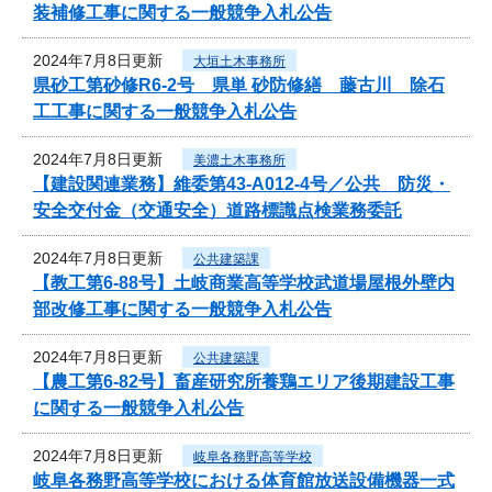
装補修工事に関する一般競争入札公告
2024年7月8日更新
大垣土木事務所
県砂工第砂修R6-2号 県単 砂防修繕 藤古川 除石
工工事に関する一般競争入札公告
2024年7月8日更新
美濃土木事務所
【建設関連業務】維委第43-A012-4号／公共 防災・
安全交付金（交通安全）道路標識点検業務委託
2024年7月8日更新
公共建築課
【教工第6-88号】土岐商業高等学校武道場屋根外壁内
部改修工事に関する一般競争入札公告
2024年7月8日更新
公共建築課
【農工第6-82号】畜産研究所養鶏エリア後期建設工事
に関する一般競争入札公告
2024年7月8日更新
岐阜各務野高等学校
岐阜各務野高等学校における体育館放送設備機器一式