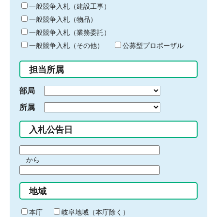
キ
一般競争入札（建設工事）
ー
一般競争入札（物品）
ワ
一般競争入札（業務委託）
ー
ド
一般競争入札（その他）
公募型プロポーザル
を
入
担当所属
力
部局
所属
入札公告日
期
から
間
期
の
間
始
地域
の
ま
終
り
わ
本庁
岐阜地域（本庁除く）