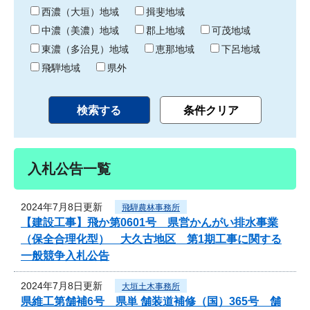
り
西濃（大垣）地域
揖斐地域
中濃（美濃）地域
郡上地域
可茂地域
東濃（多治見）地域
恵那地域
下呂地域
飛騨地域
県外
入札公告一覧
2024年7月8日更新
飛騨農林事務所
【建設工事】飛か第0601号 県営かんがい排水事業
（保全合理化型） 大久古地区 第1期工事に関する
一般競争入札公告
2024年7月8日更新
大垣土木事務所
県維工第舗補6号 県単 舗装道補修（国）365号 舗