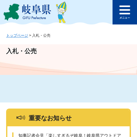
ペ
メ
このページの本文へ
ー
ニ
メ
ジ
ュ
ニ
の
ー
ュ
先
を
ー
頭
飛
トップページ
>
入札・公売
で
ば
す
し
入札・公売
。
て
本
文
へ
重要なお知らせ
知事記者会見「楽しすぎるぞ岐阜！岐阜県アウトドア