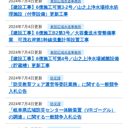
2024年7月4日更新
東部広域水道事務所
【建設工事】6債施工可第3-2号／山之上浄水場排水処
理施設（付帯設備）更新工事
2024年7月4日更新
東部広域水道事務所
【建設工事】6債施工B2第3号／大容量送水管整備事
業 可茂右岸第1幹線流量計等設置工事
2024年7月4日更新
東部広域水道事務所
【建設工事】6債施工可第4号／山之上浄水場滅菌設備
（貯蔵槽）更新工事
2024年7月4日更新
防災課
「防災教育フェア運営等委託業務」に関する一般競争
入札公告
2024年7月4日更新
防災課
「岐阜県広域防災センター体験装置（VRゴーグル）
の調達」に関する一般競争入札公告