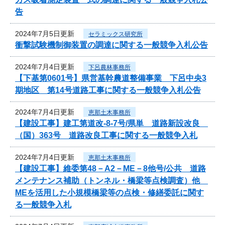
告
2024年7月5日更新
セラミックス研究所
衝撃試験機制御装置の調達に関する一般競争入札公告
2024年7月4日更新
下呂農林事務所
【下基第0601号】県営基幹農道整備事業 下呂中央3
期地区 第14号道路工事に関する一般競争入札公告
2024年7月4日更新
恵那土木事務所
【建設工事】建工第道改-8-7号/県単 道路新設改良
（国）363号 道路改良工事に関する一般競争入札
2024年7月4日更新
恵那土木事務所
【建設工事】維委第48－A2－ME－8他号/公共 道路
メンテナンス補助（トンネル・橋梁等点検調査）他
MEを活用した小規模橋梁等の点検・修繕委託に関す
る一般競争入札