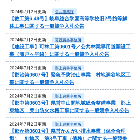
2024年7月2日更新
公共建築課
【教工第6-49号】岐阜総合学園高等学校旧2号館等解
体工事に関する一般競争入札公告
2024年7月2日更新
可茂農林事務所
【建設工事】可林工第0601号／公共林業専用道開設工
事（瀬戸ヶ平線）に関する一般競争入札公告
2024年7月2日更新
郡上農林事務所
【郡治第0607号】緊急予防治山事業 村地洞谷地区工
事に関する一般競争入札公告
2024年7月2日更新
郡上農林事務所
【郡中第0603号】県営中山間地域総合整備事業 郡上
東地区 美山防火水槽工事に関する一般競争入札公告
2024年7月2日更新
郡上農林事務所
【郡か第0601号】県営かんがい排水事業（保全合理
型） 剣地区 第3号工事（債務）に関する一般競争