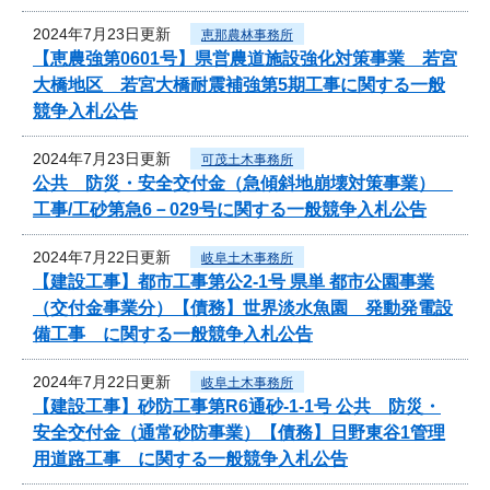
2024年7月23日更新
恵那農林事務所
【恵農強第0601号】県営農道施設強化対策事業 若宮
大橋地区 若宮大橋耐震補強第5期工事に関する一般
競争入札公告
2024年7月23日更新
可茂土木事務所
公共 防災・安全交付金（急傾斜地崩壊対策事業）
工事/工砂第急6－029号に関する一般競争入札公告
2024年7月22日更新
岐阜土木事務所
【建設工事】都市工事第公2-1号 県単 都市公園事業
（交付金事業分）【債務】世界淡水魚園 発動発電設
備工事 に関する一般競争入札公告
2024年7月22日更新
岐阜土木事務所
【建設工事】砂防工事第R6通砂-1-1号 公共 防災・
安全交付金（通常砂防事業）【債務】日野東谷1管理
用道路工事 に関する一般競争入札公告