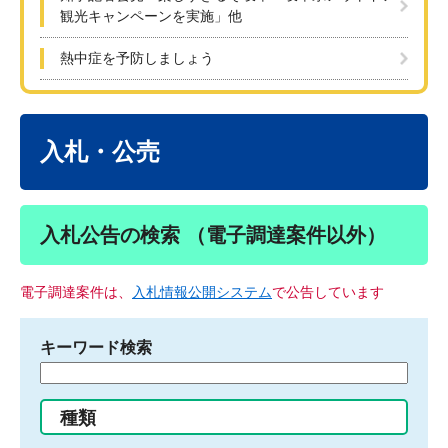
観光キャンペーンを実施」他
熱中症を予防しましょう
本
文
入札・公売
入札公告の検索 （電子調達案件以外）
電子調達案件は、
入札情報公開システム
で公告しています
キーワード検索
検
索
す
種類
る