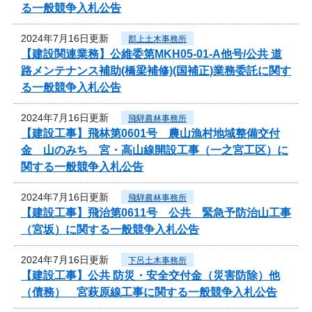
る一般競争入札公告
2024年7月16日更新
郡上土木事務所
【建設関連業務】公維委第MKH05-01-A他号/公共 道
路メンテナンス補助(橋梁補修)(国補正)業務委託に関す
る一般競争入札公告
2024年7月16日更新
飛騨農林事務所
【建設工事】飛林第0601号 農山漁村地域整備交付
金 山のみち 宮・高山線開設工事（一之宮工区）に
関する一般競争入札公告
2024年7月16日更新
飛騨農林事務所
【建設工事】飛治第0611号 公共 緊急予防治山工事
（宮坂）に関する一般競争入札公告
2024年7月16日更新
下呂土木事務所
【建設工事】公共 防災・安全交付金（災害防除）他
（債務） 宮萩原線工事に関する一般競争入札公告