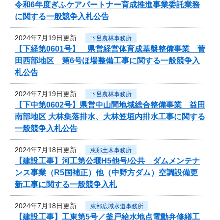
令和6年度ぎふケアパートナー育成推進事業委託業務
に関する一般競争入札公告
2024年7月19日更新
下呂農林事務所
【下経第0601号】 県営経営体育成基盤整備事業 菅
田西部地区 第6号ほ場整備工事に関する一般競争入
札公告
2024年7月19日更新
下呂農林事務所
【下中第0602号】県営中山間地域総合整備事業 益田
南部地区 大林集落排水、大林笠垣内排水工事に関する
一般競争入札公告
2024年7月18日更新
恵那土木事務所
【建設工事】河工第公堰H5他号/公共 ダムメンテナ
ンス事業（R5国補正）他（中野方ダム）空調設備更
新工事に関する一般競争入札
2024年7月18日更新
東部広域水道事務所
【建設工事】工東第5号／釜戸給水地点電動弁修繕工