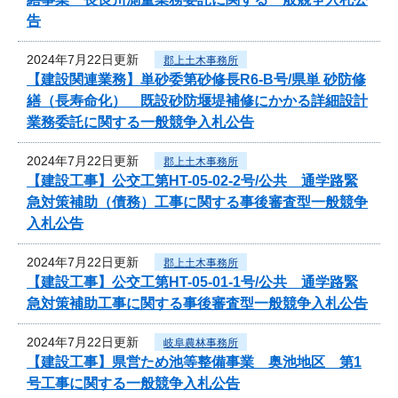
告
2024年7月22日更新
郡上土木事務所
【建設関連業務】単砂委第砂修長R6-B号/県単 砂防修
繕（長寿命化） 既設砂防堰堤補修にかかる詳細設計
業務委託に関する一般競争入札公告
2024年7月22日更新
郡上土木事務所
【建設工事】公交工第HT-05-02-2号/公共 通学路緊
急対策補助（債務）工事に関する事後審査型一般競争
入札公告
2024年7月22日更新
郡上土木事務所
【建設工事】公交工第HT-05-01-1号/公共 通学路緊
急対策補助工事に関する事後審査型一般競争入札公告
2024年7月22日更新
岐阜農林事務所
【建設工事】県営ため池等整備事業 奥池地区 第1
号工事に関する一般競争入札公告