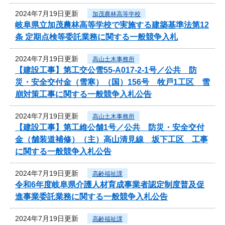
2024年7月19日更新
加茂農林高等学校
岐阜県立加茂農林高等学校で実施する建築基準法第12
条 定期点検等委託業務に関する一般競争入札
2024年7月19日更新
高山土木事務所
【建設工事】第工交公雪55-A017-2-1号／公共 防
災・安全交付金（雪寒）（国）156号 牧戸1工区 雪
崩対策工事に関する一般競争入札公告
2024年7月19日更新
高山土木事務所
【建設工事】第工維公舗1号／公共 防災・安全交付
金（舗装道補修）（主）高山清見線 坂下工区 工事
に関する一般競争入札公告
2024年7月19日更新
高齢福祉課
令和6年度岐阜県介護人材育成事業者認定制度普及促
進事業委託業務に関する一般競争入札公告
2024年7月19日更新
高齢福祉課