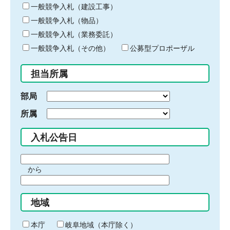
キ
一般競争入札（建設工事）
ー
一般競争入札（物品）
ワ
一般競争入札（業務委託）
ー
ド
一般競争入札（その他）
公募型プロポーザル
を
入
担当所属
力
部局
所属
入札公告日
期
から
間
期
の
間
始
地域
の
ま
終
り
わ
本庁
岐阜地域（本庁除く）