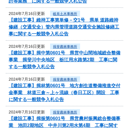
討等業務 に関する一般競争入札公告
2024年7月16日更新
岐阜土木事務所
【建設工事】維持工事第単修－交1号 県単 道路維持
修繕（交通安全）管内県管理道路交通安全施設修繕工
事に関する一般競争入札公告
2024年7月16日更新
揖斐農林事務所
【建設工事】揖中第0601号 県営中山間地域総合整備
事業 揖斐川中央地区 栃江用水路第2期 工事に関
する一般競争入札公告
2024年7月16日更新
揖斐農林事務所
【建設工事】揖林第0601号 地方創生道整備推進交付
金事業 林道三倉～上ヶ流線（春日工区）開設 工事
に関する一般競争入札公告
2024年7月16日更新
揖斐農林事務所
【建設工事】揖振第0601号 県営農村振興総合整備事
業 池田2期地区 中井川第2用水第4期 工事に関す