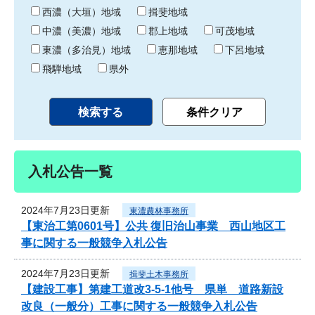
り
西濃（大垣）地域
揖斐地域
中濃（美濃）地域
郡上地域
可茂地域
東濃（多治見）地域
恵那地域
下呂地域
飛騨地域
県外
入札公告一覧
2024年7月23日更新
東濃農林事務所
【東治工第0601号】公共 復旧治山事業 西山地区工
事に関する一般競争入札公告
2024年7月23日更新
揖斐土木事務所
【建設工事】第建工道改3-5-1他号 県単 道路新設
改良（一般分）工事に関する一般競争入札公告