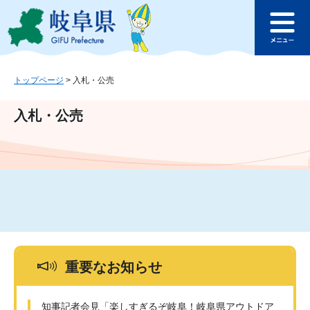
ペ
メ
このページの本文へ
ー
ニ
メ
ジ
ュ
ニ
の
ー
ュ
先
を
ー
頭
飛
トップページ
>
入札・公売
で
ば
す
し
入札・公売
。
て
本
文
へ
重要なお知らせ
知事記者会見「楽しすぎるぞ岐阜！岐阜県アウトドア