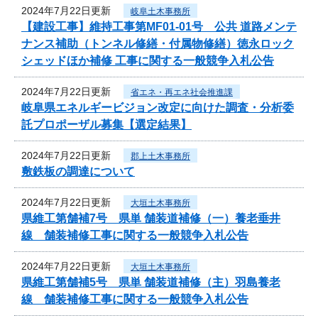
2024年7月22日更新
岐阜土木事務所
【建設工事】維持工事第MF01-01号 公共 道路メンテ
ナンス補助（トンネル修繕・付属物修繕）徳永ロック
シェッドほか補修 工事に関する一般競争入札公告
2024年7月22日更新
省エネ・再エネ社会推進課
岐阜県エネルギービジョン改定に向けた調査・分析委
託プロポーザル募集【選定結果】
2024年7月22日更新
郡上土木事務所
敷鉄板の調達について
2024年7月22日更新
大垣土木事務所
県維工第舗補7号 県単 舗装道補修（一）養老垂井
線 舗装補修工事に関する一般競争入札公告
2024年7月22日更新
大垣土木事務所
県維工第舗補5号 県単 舗装道補修（主）羽島養老
線 舗装補修工事に関する一般競争入札公告