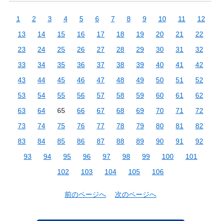
1
2
3
4
5
6
7
8
9
10
11
12
13
14
15
16
17
18
19
20
21
22
23
24
25
26
27
28
29
30
31
32
33
34
35
36
37
38
39
40
41
42
43
44
45
46
47
48
49
50
51
52
53
54
55
56
57
58
59
60
61
62
63
64
65
66
67
68
69
70
71
72
73
74
75
76
77
78
79
80
81
82
83
84
85
86
87
88
89
90
91
92
93
94
95
96
97
98
99
100
101
102
103
104
105
106
前のページへ
次のページへ