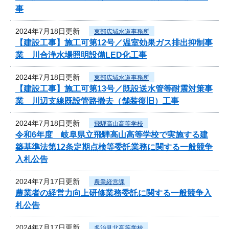
事
2024年7月18日更新
東部広域水道事務所
【建設工事】施工可第12号／温室効果ガス排出抑制事
業 川合浄水場照明設備LED化工事
2024年7月18日更新
東部広域水道事務所
【建設工事】施工可第13号／既設送水管等耐震対策事
業 川辺支線既設管路撤去（舗装復旧）工事
2024年7月18日更新
飛騨高山高等学校
令和6年度 岐阜県立飛騨高山高等学校で実施する建
築基準法第12条定期点検等委託業務に関する一般競争
入札公告
2024年7月17日更新
農業経営課
農業者の経営力向上研修業務委託に関する一般競争入
札公告
2024年7月17日更新
多治見北高等学校