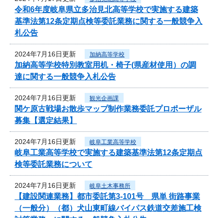
令和6年度岐阜県立多治見北高等学校で実施する建築
基準法第12条定期点検等委託業務に関する一般競争入
札公告
2024年7月16日更新
加納高等学校
加納高等学校特別教室用机・椅子(県産材使用）の調
達に関する一般競争入札公告
2024年7月16日更新
観光企画課
関ケ原古戦場お散歩マップ制作業務委託プロポーザル
募集【選定結果】
2024年7月16日更新
岐阜工業高等学校
岐阜工業高等学校で実施する建築基準法第12条定期点
検等委託業務について
2024年7月16日更新
岐阜土木事務所
【建設関連業務】都市委託第3-101号 県単 街路事業
（一般分）（都）犬山東町線バイパス鉄道交差施工検