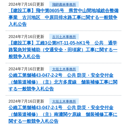
2024年7月16日更新
飛騨農林事務所
【建設工事】飛中第0605号 県営中山間地域総合整備
事業 古川地区 中原田排水路工事に関する一般競争
入札公告
2024年7月16日更新
古川土木事務所
【建設工事】工維3公第HT-11-05-hK1号 公共 通学
路緊急対策補助（交通安全・田頃家）工事に関する一
般競争入札公告
2024年7月16日更新
大垣土木事務所
公維工第舗補43-047-2-2号 公共 防災・安全交付金
（舗装道補修）（主）北方多度線 舗装補修工事に関
する一般競争入札公告
2024年7月16日更新
大垣土木事務所
公維工第舗補43-047-2-1号 公共 防災・安全交付金
（舗装道補修）（主）南濃関ケ原線 舗装補修工事に
関する一般競争入札公告