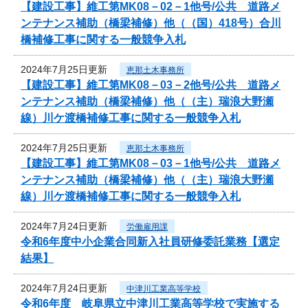
【建設工事】維工第MK08－02－1他号/公共 道路メ
ンテナンス補助（橋梁補修）他（（国）418号）合川
橋補修工事に関する一般競争入札
2024年7月25日更新
恵那土木事務所
【建設工事】維工第MK08－03－2他号/公共 道路メ
ンテナンス補助（橋梁補修）他（（主）瑞浪大野瀬
線）川ケ渡橋補修工事に関する一般競争入札
2024年7月25日更新
恵那土木事務所
【建設工事】維工第MK08－03－1他号/公共 道路メ
ンテナンス補助（橋梁補修）他（（主）瑞浪大野瀬
線）川ケ渡橋補修工事に関する一般競争入札
2024年7月24日更新
労働雇用課
令和6年度中小企業合同新入社員研修委託業務【選定
結果】
2024年7月24日更新
中津川工業高等学校
令和6年度 岐阜県立中津川工業高等学校で実施する