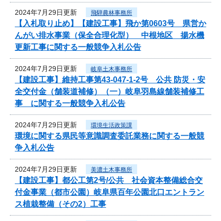
2024年7月29日更新
飛騨農林事務所
【入札取り止め】【建設工事】飛か第0603号 県営か
んがい排水事業（保全合理化型） 中根地区 揚水機
更新工事に関する一般競争入札公告
2024年7月29日更新
岐阜土木事務所
【建設工事】維持工事第43-047-1-2号 公共 防災・安
全交付金（舗装道補修）（一）岐阜羽島線舗装補修工
事 に関する一般競争入札公告
2024年7月29日更新
環境生活政策課
環境に関する県民等意識調査委託業務に関する一般競
争入札公告
2024年7月29日更新
美濃土木事務所
【建設工事】都公工第2号/公共 社会資本整備総合交
付金事業（都市公園）岐阜県百年公園北口エントラン
ス植栽整備（その2）工事