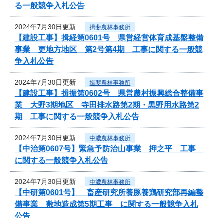
る一般競争入札公告
2024年7月30日更新
揖斐農林事務所
【建設工事】揖経第0601号 県営経営体育成基盤整備
事業 更地方地区 第2号第4期 工事に関する一般競
争入札公告
2024年7月30日更新
揖斐農林事務所
【建設工事】揖振第0602号 県営農村振興総合整備事
業 大野3期地区 寺田排水路第2期・黒野用水路第2
期 工事に関する一般競争入札公告
2024年7月30日更新
中濃農林事務所
【中治第0607号】緊急予防治山事業 押之平 工事
に関する一般競争入札公告
2024年7月30日更新
中濃農林事務所
【中研第0601号】 畜産研究所養豚養鶏研究部再編整
備事業 敷地造成第5期工事 に関する一般競争入札
公告