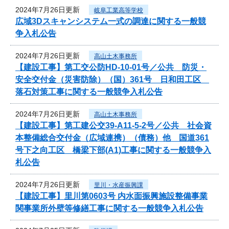
2024年7月26日更新
岐阜工業高等学校
広域3Dスキャンシステム一式の調達に関する一般競
争入札公告
2024年7月26日更新
高山土木事務所
【建設工事】第工交公防HD-10-01号／公共 防災・
安全交付金（災害防除）（国）361号 日和田工区
落石対策工事に関する一般競争入札公告
2024年7月26日更新
高山土木事務所
【建設工事】第工建公交39-A11-5-2号／公共 社会資
本整備総合交付金（広域連携）（債務）他 国道361
号下之向工区 橋梁下部(A1)工事に関する一般競争入
札公告
2024年7月26日更新
里川・水産振興課
【建設工事】里川第0603号 内水面振興施設整備事業
関事業所外壁等修繕工事に関する一般競争入札公告