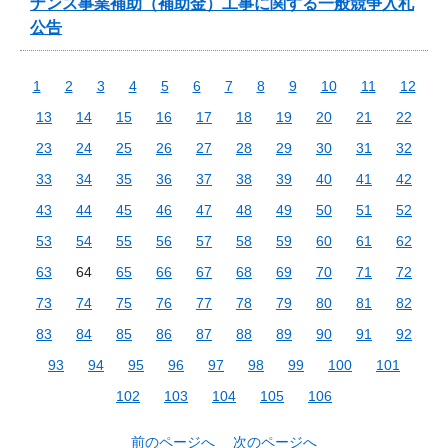
ナンス事業補助（補助金）工事に関する一般競争入札
公告
1
2
3
4
5
6
7
8
9
10
11
12
13
14
15
16
17
18
19
20
21
22
23
24
25
26
27
28
29
30
31
32
33
34
35
36
37
38
39
40
41
42
43
44
45
46
47
48
49
50
51
52
53
54
55
56
57
58
59
60
61
62
63
64
65
66
67
68
69
70
71
72
73
74
75
76
77
78
79
80
81
82
83
84
85
86
87
88
89
90
91
92
93
94
95
96
97
98
99
100
101
102
103
104
105
106
前のページへ
次のページへ