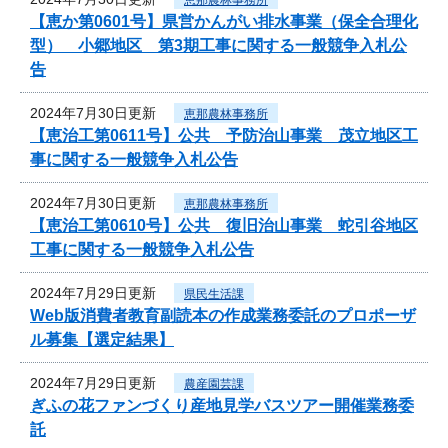
【恵か第0601号】県営かんがい排水事業（保全合理化
型） 小郷地区 第3期工事に関する一般競争入札公
告
2024年7月30日更新
恵那農林事務所
【恵治工第0611号】公共 予防治山事業 茂立地区工
事に関する一般競争入札公告
2024年7月30日更新
恵那農林事務所
【恵治工第0610号】公共 復旧治山事業 蛇引谷地区
工事に関する一般競争入札公告
2024年7月29日更新
県民生活課
Web版消費者教育副読本の作成業務委託のプロポーザ
ル募集【選定結果】
2024年7月29日更新
農産園芸課
ぎふの花ファンづくり産地見学バスツアー開催業務委
託