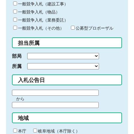
キ
一般競争入札（建設工事）
ー
一般競争入札（物品）
ワ
一般競争入札（業務委託）
ー
ド
一般競争入札（その他）
公募型プロポーザル
を
入
担当所属
力
部局
所属
入札公告日
期
から
間
期
の
間
始
地域
の
ま
終
り
わ
本庁
岐阜地域（本庁除く）