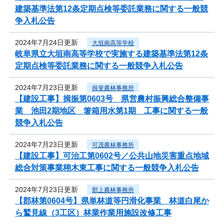
建築基準法第12条定期点検等委託業務に関する一般競
争入札公告
2024年7月24日更新
大垣南高等学校
岐阜県立大垣南高等学校で実施する建築基準法第12条
定期点検等委託業務に関する一般競争入札公告
2024年7月23日更新
揖斐農林事務所
【建設工事】揖振第0603号 県営農村振興総合整備事
業 池田2期地区 箸箱用水第1期 工事に関する一般
競争入札公告
2024年7月23日更新
可茂農林事務所
【建設工事】可治工第0602号／公共山地災害重点地域
総合対策事業栩木東工事に関する一般競争入札公告
2024年7月23日更新
郡上農林事務所
【郡林第0604号】県単林道等円滑化事業 林道白尾か
ら鷲見線（3工区）林業作業用施設改修工事