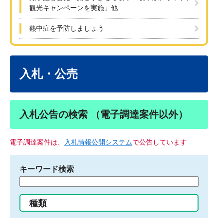
観光キャンペーンを実施」他
熱中症を予防しましょう
本
文
入札・公売
入札公告の検索 （電子調達案件以外）
電子調達案件は、
入札情報公開システム
で公告しています
キーワード検索
検
索
す
種類
る