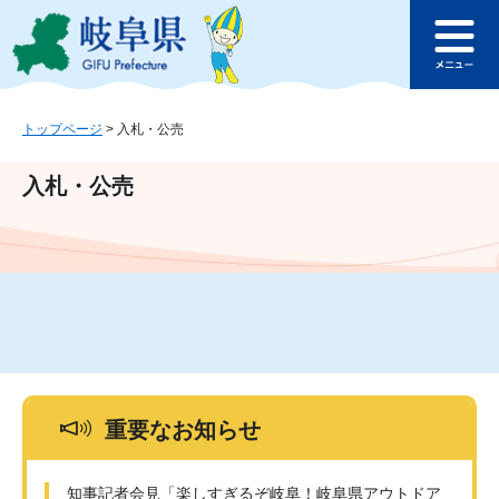
ペ
メ
このページの本文へ
ー
ニ
メ
ジ
ュ
ニ
の
ー
ュ
先
を
ー
頭
飛
トップページ
>
入札・公売
で
ば
す
し
入札・公売
。
て
本
文
へ
重要なお知らせ
知事記者会見「楽しすぎるぞ岐阜！岐阜県アウトドア