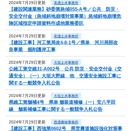
2024年7月29日更新
美濃土木事務所
【建設関連業務】砂委第急傾055-A号／公共 防災・
安全交付金（急傾斜地崩壊対策事業）急傾斜地崩壊危
険区域指定申請資料作成他業務委託
2024年7月29日更新
美濃土木事務所
【建設工事】河工第局改4-8-1号／県単 河川局部改
良事業 掘削護岸工事
2024年7月29日更新
大垣土木事務所
公維工第交維31-A002号 公共 防災・安全交付金（交
通安全）（一）大垣大野線 他 交通安全施設工事に
関する一般競争入札公告
2024年7月29日更新
大垣土木事務所
県維工第舗補4号 県単 舗装道補修（一）安八平田
線 舗装補修工事に関する一般競争入札公告
2024年7月29日更新
西濃農林事務所
【建設工事】西強第0602号 県営農道施設強化対策事