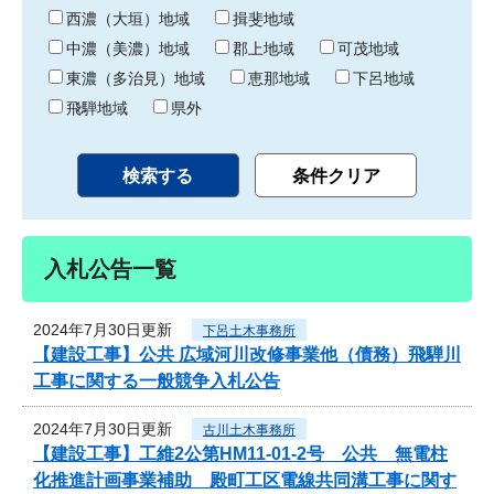
り
西濃（大垣）地域
揖斐地域
中濃（美濃）地域
郡上地域
可茂地域
東濃（多治見）地域
恵那地域
下呂地域
飛騨地域
県外
入札公告一覧
2024年7月30日更新
下呂土木事務所
【建設工事】公共 広域河川改修事業他（債務）飛騨川
工事に関する一般競争入札公告
2024年7月30日更新
古川土木事務所
【建設工事】工維2公第HM11-01-2号 公共 無電柱
化推進計画事業補助 殿町工区電線共同溝工事に関す