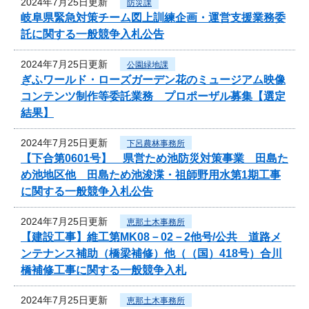
2024年7月25日更新
防災課
岐阜県緊急対策チーム図上訓練企画・運営支援業務委
託に関する一般競争入札公告
2024年7月25日更新
公園緑地課
ぎふワールド・ローズガーデン花のミュージアム映像
コンテンツ制作等委託業務 プロポーザル募集【選定
結果】
2024年7月25日更新
下呂農林事務所
【下合第0601号】 県営ため池防災対策事業 田島た
め池地区他 田島ため池浚渫・祖師野用水第1期工事
に関する一般競争入札公告
2024年7月25日更新
恵那土木事務所
【建設工事】維工第MK08－02－2他号/公共 道路メ
ンテナンス補助（橋梁補修）他（（国）418号）合川
橋補修工事に関する一般競争入札
2024年7月25日更新
恵那土木事務所