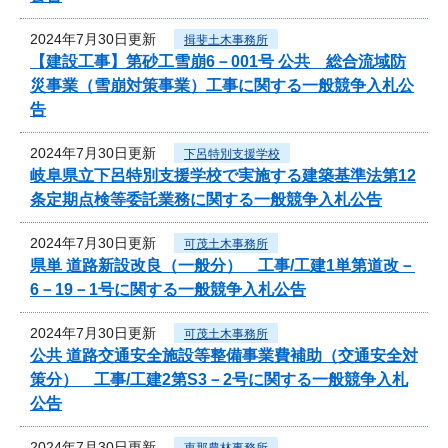
2024年7月30日更新
揖斐土木事務所
【建設工事】第砂工雪崩6－001号 公共 総合流域防
災事業（雪崩対策事業）工事に関する一般競争入札公
告
2024年7月30日更新
下呂特別支援学校
岐阜県立下呂特別支援学校で実施する建築基準法第12
条定期点検等委託業務に関する一般競争入札公告
2024年7月30日更新
可茂土木事務所
県単 道路新設改良（一般分） 工事/工建1単第道改－
6－19－1号に関する一般競争入札公告
2024年7月30日更新
可茂土木事務所
公共 道路交通安全施設等整備事業費補助（交通安全対
策分） 工事/工建2第S3－2号に関する一般競争入札
公告
2024年7月30日更新
恵那農林事務所