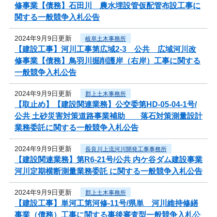
修事業【債務】石田川 農水埋設管仮配管布設工事に
関する一般競争入札公告
2024年9月9日更新
岐阜土木事務所
【建設工事】河川工事第広域2-3 公共 広域河川改
修事業【債務】鳥羽川掘削護岸（右岸）工事に関する
一般競争入札公告
2024年9月9日更新
郡上土木事務所
【取止め】【建設関連業務】公交委第HD-05-04-1号/
公共 土砂災害対策道路事業補助 落石対策測量設計
業務委託に関する一般競争入札公告
2024年9月9日更新
長良川上流河川開発工事事務所
【建設関連業務】第R6-21号/公共 内ケ谷ダム建設事業
河川定期横断測量業務委託 に関する一般競争入札公告
2024年9月9日更新
郡上土木事務所
【建設工事】単河工第河修-11号/県単 河川維持修繕
事業（債務）工事に関する事後審査型一般競争入札公