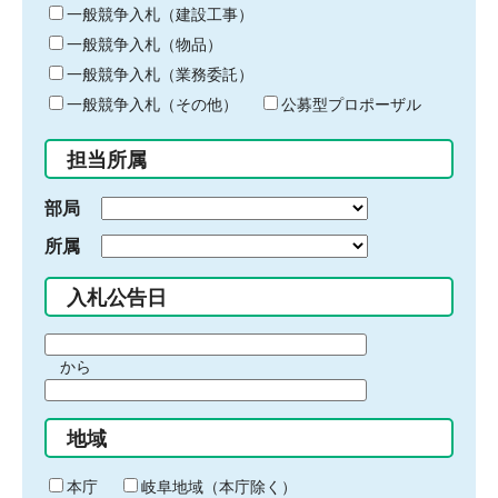
キ
一般競争入札（建設工事）
ー
一般競争入札（物品）
ワ
一般競争入札（業務委託）
ー
ド
一般競争入札（その他）
公募型プロポーザル
を
入
担当所属
力
部局
所属
入札公告日
期
から
間
期
の
間
始
地域
の
ま
終
り
わ
本庁
岐阜地域（本庁除く）