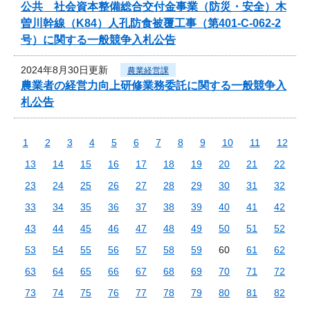
公共 社会資本整備総合交付金事業（防災・安全）木
曽川幹線（K84）人孔防食被覆工事（第401-C-062-2
号）に関する一般競争入札公告
2024年8月30日更新
農業経営課
農業者の経営力向上研修業務委託に関する一般競争入
札公告
1
2
3
4
5
6
7
8
9
10
11
12
13
14
15
16
17
18
19
20
21
22
23
24
25
26
27
28
29
30
31
32
33
34
35
36
37
38
39
40
41
42
43
44
45
46
47
48
49
50
51
52
53
54
55
56
57
58
59
60
61
62
63
64
65
66
67
68
69
70
71
72
73
74
75
76
77
78
79
80
81
82