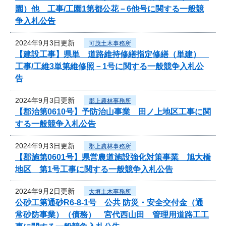
園）他 工事/工園1第都公花－6他号に関する一般競
争入札公告
2024年9月3日更新
可茂土木事務所
【建設工事】県単 道路維持修繕指定修繕（単建）
工事/工維3単第維修照－1号に関する一般競争入札公
告
2024年9月3日更新
郡上農林事務所
【郡治第0610号】予防治山事業 田ノ上地区工事に関
する一般競争入札公告
2024年9月3日更新
郡上農林事務所
【郡施第0601号】県営農道施設強化対策事業 旭大橋
地区 第1号工事に関する一般競争入札公告
2024年9月2日更新
大垣土木事務所
公砂工第通砂R6-8-1号 公共 防災・安全交付金（通
常砂防事業）（債務） 宮代西山田 管理用道路工工