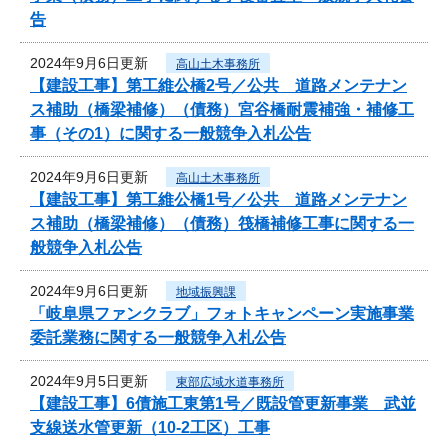
告
2024年9月6日更新
高山土木事務所
【建設工事】第工維公橋2号／公共 道路メンテナン
ス補助（橋梁補修）（債務）宮谷橋耐震補強・補修工
事（その1）に関する一般競争入札公告
2024年9月6日更新
高山土木事務所
【建設工事】第工維公橋1号／公共 道路メンテナン
ス補助（橋梁補修）（債務）筏橋補修工事に関する一
般競争入札公告
2024年9月6日更新
地域振興課
「岐阜県ファンクラブ」フォトキャンペーン実施事業
委託業務に関する一般競争入札公告
2024年9月5日更新
東部広域水道事務所
【建設工事】6債施工東第1号／既設管更新事業 武並
支線送水管更新（10-2工区）工事