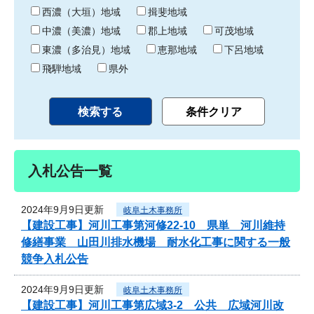
り
西濃（大垣）地域
揖斐地域
中濃（美濃）地域
郡上地域
可茂地域
東濃（多治見）地域
恵那地域
下呂地域
飛騨地域
県外
入札公告一覧
2024年9月9日更新
岐阜土木事務所
【建設工事】河川工事第河修22-10 県単 河川維持
修繕事業 山田川排水機場 耐水化工事に関する一般
競争入札公告
2024年9月9日更新
岐阜土木事務所
【建設工事】河川工事第広域3-2 公共 広域河川改