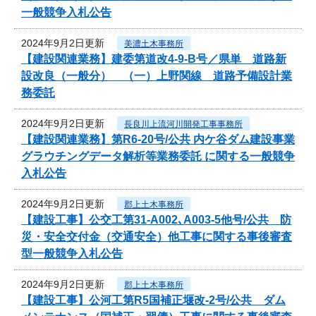
一般競争入札公告
2024年9月2日更新
美濃土木事務所
【建設関連業務】建委第道改4-9-B号／県単 道路新
設改良（一般分） （一）上野関線 道路予備設計業
務委託
2024年9月2日更新
長良川上流河川開発工事事務所
【建設関連業務】第R6-20号/公共 内ケ谷ダム建設事業
グラウチングデータ解析等業務委託 に関する一般競争
入札公告
2024年9月2日更新
郡上土木事務所
【建設工事】公交工第31-A002､A003-5他号/公共 防
災・安全交付金（交通安全）他工事に関する事後審査
型一般競争入札公告
2024年9月2日更新
郡上土木事務所
【建設工事】公河工第R5国補正堰改-2号/公共 ダム