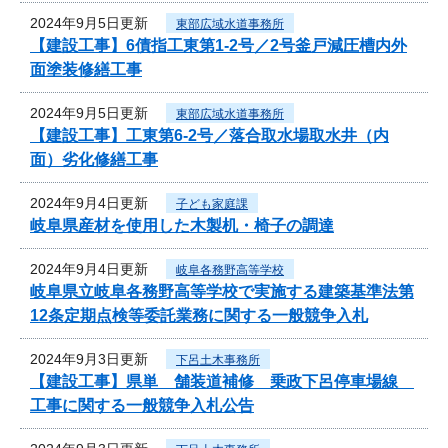
2024年9月5日更新
東部広域水道事務所
【建設工事】6債指工東第1-2号／2号釜戸減圧槽内外
面塗装修繕工事
2024年9月5日更新
東部広域水道事務所
【建設工事】工東第6-2号／落合取水場取水井（内
面）劣化修繕工事
2024年9月4日更新
子ども家庭課
岐阜県産材を使用した木製机・椅子の調達
2024年9月4日更新
岐阜各務野高等学校
岐阜県立岐阜各務野高等学校で実施する建築基準法第
12条定期点検等委託業務に関する一般競争入札
2024年9月3日更新
下呂土木事務所
【建設工事】県単 舗装道補修 乗政下呂停車場線
工事に関する一般競争入札公告