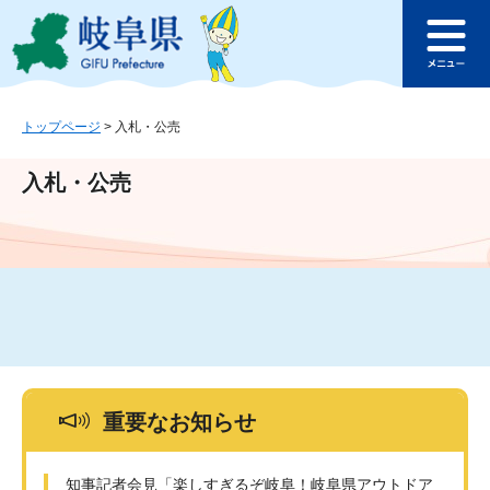
ペ
メ
このページの本文へ
ー
ニ
メ
ジ
ュ
ニ
の
ー
ュ
先
を
ー
頭
飛
トップページ
>
入札・公売
で
ば
す
し
入札・公売
。
て
本
文
へ
重要なお知らせ
知事記者会見「楽しすぎるぞ岐阜！岐阜県アウトドア