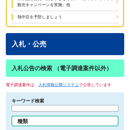
観光キャンペーンを実施」他
熱中症を予防しましょう
本
文
入札・公売
入札公告の検索 （電子調達案件以外）
電子調達案件は、
入札情報公開システム
で公告しています
キーワード検索
検
索
す
種類
る