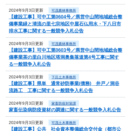
2024年9月3日更新
可茂農林事務所
【建設工事】可中工第0604号／県営中山間地域総合整
備事業緑と清流の里七宗地区中屋石仏用水・下八日市
排水工事に関する一般競争入札公告
2024年9月3日更新
可茂農林事務所
【建設工事】可中工第0603号／県営中山間地域総合整
備事業茶の里白川地区塔洞奥集落道第4号工事に関す
る一般競争入札公告
2024年9月3日更新
下呂土木事務所
【建設工事】県単 通常砂防事業(債務) 井戸ノ洞谷
流路工 工事に関する一般競争入札公告
2024年9月3日更新
家畜防疫対策課
家畜伝染病防疫資材の調達に関する一般競争入札公告
2024年9月3日更新
可茂土木事務所
【建設工事】公共 社会資本整備総合交付金（都市公