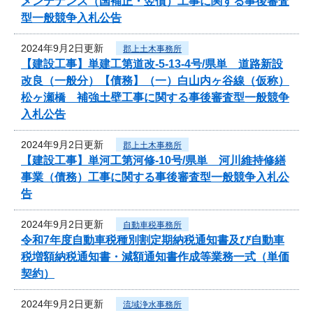
メンテナンス（国補正・翌債）工事に関する事後審査
型一般競争入札公告
2024年9月2日更新
郡上土木事務所
【建設工事】単建工第道改-5-13-4号/県単 道路新設
改良（一般分）【債務】（一）白山内ヶ谷線（仮称）
松ヶ瀬橋 補強土壁工事に関する事後審査型一般競争
入札公告
2024年9月2日更新
郡上土木事務所
【建設工事】単河工第河修-10号/県単 河川維持修繕
事業（債務）工事に関する事後審査型一般競争入札公
告
2024年9月2日更新
自動車税事務所
令和7年度自動車税種別割定期納税通知書及び自動車
税増額納税通知書・減額通知書作成等業務一式（単価
契約）
2024年9月2日更新
流域浄水事務所