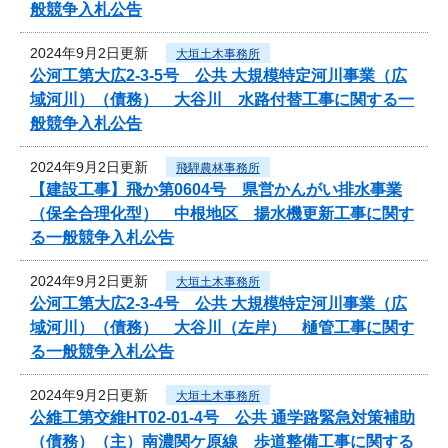
般競争入札公告
2024年9月2日更新
大垣土木事務所
公河工第大広2-3-5号 公共 大規模特定河川事業（広
域河川）（債務） 大谷川 水路付替工事に関する一
般競争入札公告
2024年9月2日更新
飛騨農林事務所
【建設工事】飛か第0604号 県営かんがい排水事業
（保全合理化型） 中根地区 揚水機更新工事に関す
る一般競争入札公告
2024年9月2日更新
大垣土木事務所
公河工第大広2-3-4号 公共 大規模特定河川事業（広
域河川）（債務） 大谷川（左岸） 樋管工事に関す
る一般競争入札公告
2024年9月2日更新
大垣土木事務所
公維工第交維HT02-01-4号 公共 通学路緊急対策補助
（債務）（主）南濃関ケ原線 歩道整備工事に関する