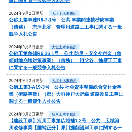
事に関する一般競争入札公告
2024年9月2日更新
大垣土木事務所
公砂工第事連R6-7-1号 公共 事業間連携砂防事業
（債務） 志津北谷 管理用道路工工事に関する一般
競争入札公告
2024年9月2日更新
大垣土木事務所
公砂工第急傾R6-26-1号 公共 防災・安全交付金（急
傾斜地崩壊対策事業）（債務） 祖父谷 擁壁工工事
に関する一般競争入札公告
2024年9月2日更新
大垣土木事務所
公街工第3-A19-3号 公共 社会資本整備総合交付金事
業（街路事業）（都）大垣神戸大野線 道路改良工事に
関する一般競争入札公告
2024年9月2日更新
岐阜土木事務所
【建設工事】河川工事第広域補1-2号 公共 広域河
川改修事業【国補正分】犀川掘削護岸工事に関する一