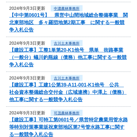
2024年9月3日更新
中濃農林事務所
【中中第0601号】 県営中山間地域総合整備事業 関
北東部地区 多々羅団地第2期工事 に関する一般競
争入札公告
2024年9月3日更新
古川土木事務所
【建設工事】工整1単第20-K1他号 県単 街路事業
（一般分）蟻川釣瓶線（債務）他工事に関する一般競
争入札公告
2024年9月3日更新
古川土木事務所
【建設工事】工建1公第39-A11-001-K1他号 公共
社会資本整備総合交付金（広域連携）中澤上（債務）
他工事に関する一般競争入札公告
2024年9月3日更新
可茂農林事務所
【建設工事】可特工第0601号／県営特定農業用管水路
等特別対策事業坂祝東部地区第7号管水路工事に関す
る一般競争入札公告