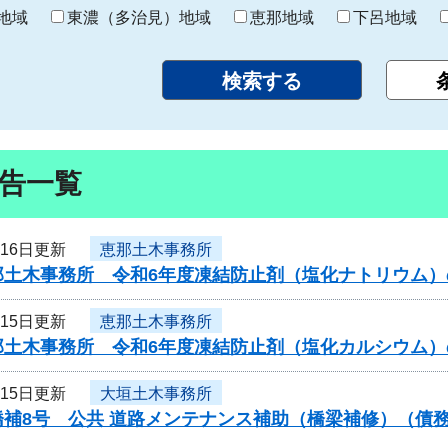
り
地域
東濃（多治見）地域
恵那地域
下呂地域
告一覧
月16日更新
恵那土木事務所
那土木事務所 令和6年度凍結防止剤（塩化ナトリウム
月15日更新
恵那土木事務所
那土木事務所 令和6年度凍結防止剤（塩化カルシウム
月15日更新
大垣土木事務所
橋補8号 公共 道路メンテナンス補助（橋梁補修）（債