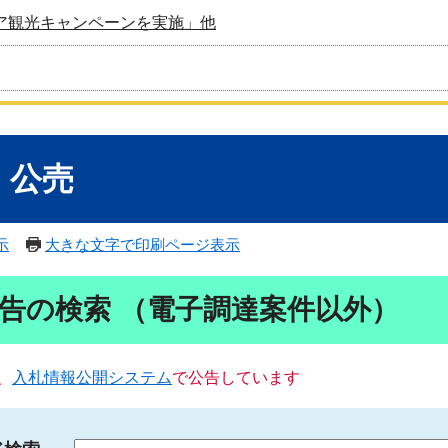
ア観光キャンペーンを実施」他
・公売
示
大きな文字で印刷ページ表示
告の検索 （電子調達案件以外）
、
入札情報公開システム
で公告しています