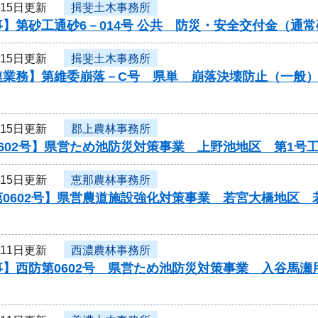
月15日更新
揖斐土木事務所
】第砂工通砂6－014号 公共 防災・安全交付金（通
月15日更新
揖斐土木事務所
連業務】第維委崩落－C号 県単 崩落決壊防止（一般
月15日更新
郡上農林事務所
602号】県営ため池防災対策事業 上野池地区 第1号
月15日更新
恵那農林事務所
第0602号】県営農道施設強化対策事業 若宮大橋地区
月11日更新
西濃農林事務所
事】西防第0602号 県営ため池防災対策事業 入谷馬