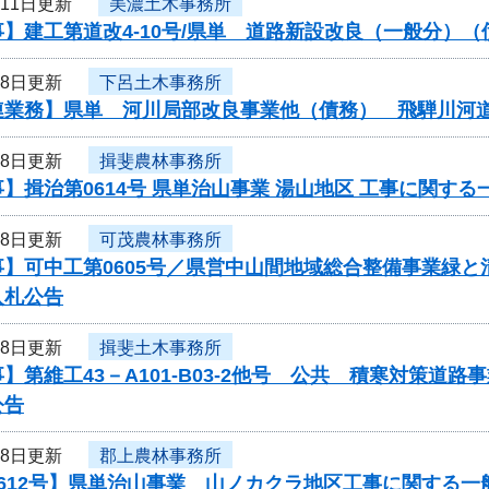
月11日更新
美濃土木事務所
】建工第道改4-10号/県単 道路新設改良（一般分）
月8日更新
下呂土木事務所
連業務】県単 河川局部改良事業他（債務） 飛騨川河
月8日更新
揖斐農林事務所
】揖治第0614号 県単治山事業 湯山地区 工事に関す
月8日更新
可茂農林事務所
事】可中工第0605号／県営中山間地域総合整備事業緑
入札公告
月8日更新
揖斐土木事務所
】第維工43－A101-B03-2他号 公共 積寒対策
公告
月8日更新
郡上農林事務所
612号】県単治山事業 山ノカクラ地区工事に関する一