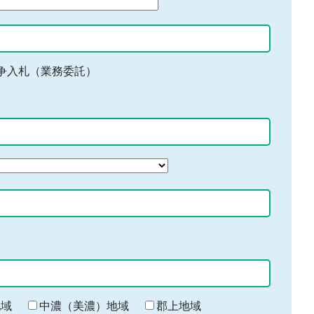
争入札（業務委託）
地域
中濃（美濃）地域
郡上地域