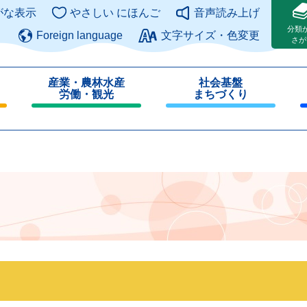
このページの本文へ
がな表示
やさしい にほんご
音声読み上げ
分類
Foreign language
文字サイズ・色変更
さが
産業・農林水産
社会基盤
労働・観光
まちづくり
閉
閉
じ
じ
る
る