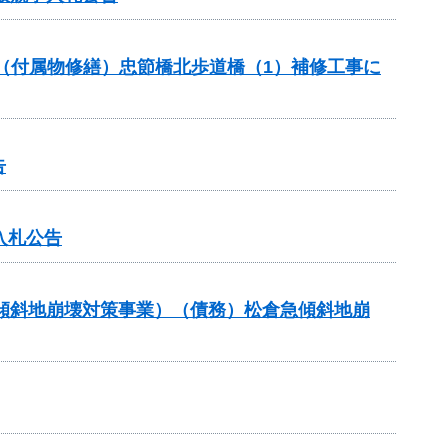
助（付属物修繕）忠節橋北歩道橋（1）補修工事に
告
入札公告
急傾斜地崩壊対策事業）（債務）松倉急傾斜地崩