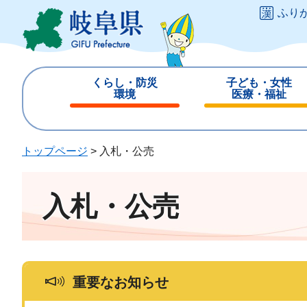
ペ
メ
ふり
ー
ニ
ジ
ュ
の
ー
先
を
くらし・防災
子ども・女性
頭
飛
環境
医療・福祉
で
ば
閉
閉
す
し
じ
じ
。
て
る
る
トップページ
>
入札・公売
本
文
へ
入札・公売
重要なお知らせ