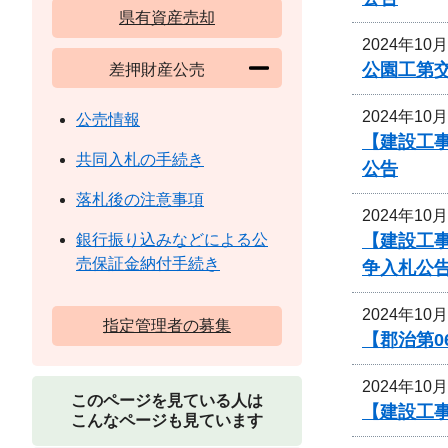
県有資産売却
2024年10
公園工第交
差押財産公売
2024年10
公売情報
【建設工
共同入札の手続き
公告
落札後の注意事項
2024年10
【建設工
銀行振り込みなどによる公
売保証金納付手続き
争入札公
2024年10
指定管理者の募集
【郡治第
2024年10
このページを見ている人は
【建設工事
こんなページも見ています