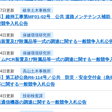
月7日更新
岐阜土木事務所
】維持工事第MF01-02号 公共 道路メンテナンス補
般競争入札公告
月4日更新
保健環境研究所
過装置及び附属品等一式の調達に関する一般競争入札公
月4日更新
保健環境研究所
イムPCR装置及び附属品等一式の調達に関する一般競争
月4日更新
高山土木事務所
】第工砂公急R6-114号／公共 防災・安全交付金（
事に関する一般競争入札公告
月4日更新
技術検査課
星通信機器の調達に関する一般競争入札公告