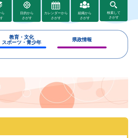
検索して
から
目的から
カレンダーから
組織から
さがす
す
さがす
さがす
さがす
教育・文化
県政情報
スポーツ・青少年
閉
閉
じ
じ
る
る