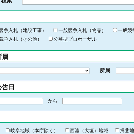
ド検索
検
索
す
る
キ
競争入札（建設工事）
一般競争入札（物品）
一般競
ー
競争入札（その他）
公募型プロポーザル
ワ
ー
所属
ド
を
所属
入
力
公告日
から
期
間
の
終
わ
岐阜地域（本庁除く）
西濃（大垣）地域
揖斐