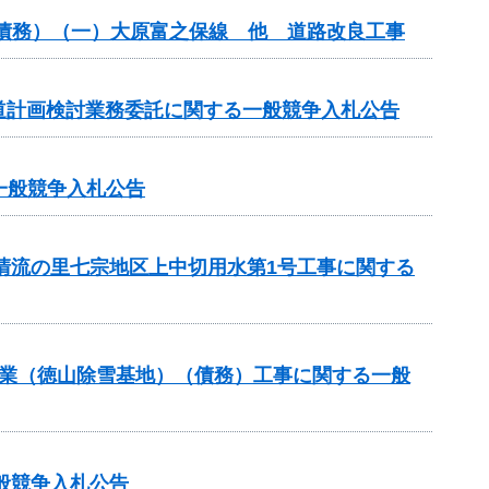
（債務）（一）大原富之保線 他 道路改良工事
道計画検討業務委託に関する一般競争入札公告
る一般競争入札公告
と清流の里七宗地区上中切用水第1号工事に関する
道路事業（徳山除雪基地）（債務）工事に関する一般
般競争入札公告