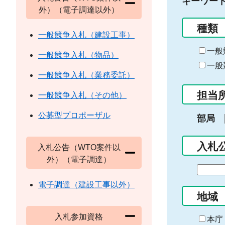
キーワー
外）（電子調達以外）
種類
一般競争入札（建設工事）
一般
一般競争入札（物品）
一般
一般競争入札（業務委託）
担当
一般競争入札（その他）
公募型プロポーザル
部局
入札
入札公告（WTO案件以
外）（電子調達）
期
間
電子調達（建設工事以外）
の
地域
始
入札参加資格
ま
本庁