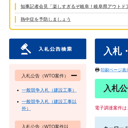
知事記者会見「楽しすぎるぞ岐阜！岐阜県アウトド
熱中症を予防しましょう
本
入札
文
印刷ページ表
入札公告（WTO案件）
入札公
一般競争入札（建設工事）
一般競争入札（建設工事以
電子調達案件は
外）
入札公告（WTO案件以