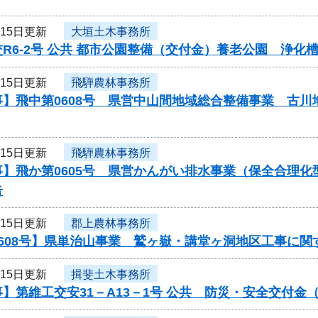
月15日更新
大垣土木事務所
R6-2号 公共 都市公園整備（交付金）養老公園 浄
月15日更新
飛騨農林事務所
事】飛中第0608号 県営中山間地域総合整備事業 古
月15日更新
飛騨農林事務所
事】飛か第0605号 県営かんがい排水事業（保全合理
告
月15日更新
郡上農林事務所
0608号】県単治山事業 鷲ヶ嶽・講堂ヶ洞地区工事に関
月15日更新
揖斐土木事務所
】第維工交安31－A13－1号 公共 防災・安全交付