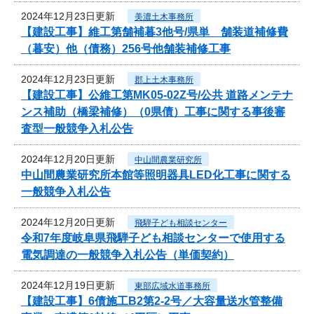
2024年12月23日更新
美濃土木事務所
【建設工事】維工第舗補暮3他号/県単 舗装道補修費
（暮安）他（債務）256号他舗装補修工事
2024年12月23日更新
郡上土木事務所
【建設工事】公維工第MK05-02Z号/公共 道路メンテナ
ンス補助（橋梁補修）（0県債）工事に関する事後審
査型一般競争入札公告
2024年12月20日更新
中山間農業研究所
中山間農業研究所本館等照明器具LED化工事に関する
一般競争入札公告
2024年12月20日更新
飛騨子ども相談センター
令和7年度岐阜県飛騨子ども相談センターで使用する
電気調達の一般競争入札公告（単価契約）
2024年12月19日更新
東部広域水道事務所
【建設工事】6債施工B2第2-2号／大容量送水管整備