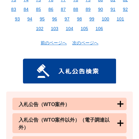
83
84
85
86
87
88
89
90
91
92
93
94
95
96
97
98
99
100
101
102
103
104
105
106
前のページへ
次のページへ
入札公告（WTO案件）
入札公告（WTO案件以外）（電子調達以
外）