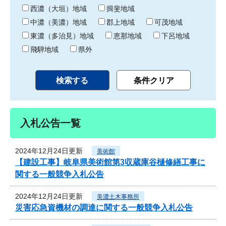
り
西濃（大垣）地域
揖斐地域
中濃（美濃）地域
郡上地域
可茂地域
東濃（多治見）地域
恵那地域
下呂地域
飛騨地域
県外
入札公告一覧
2024年12月24日更新
美術館
【建設工事】岐阜県美術館第3収蔵庫谷樋修繕工事に
関する一般競争入札公告
2024年12月24日更新
美濃土木事務所
災害応急資機材の調達に関する一般競争入札公告