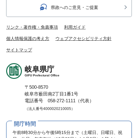
県政へのご意見・ご提案
リンク・著作権・免責事項
利用ガイド
個人情報保護の考え方
ウェブアクセシビリティ方針
サイトマップ
岐阜県庁
GIFU Prefectural Office
〒500-8570
岐阜市薮田南2丁目1番1号
電話番号 058-272-1111（代表）
（法人番号4000020210005）
開庁時間
午前8時30分から午後5時15分まで
（土曜日、日曜日、祝