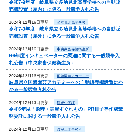
令和7‐9年度 岐阜県立多治見北高等学校への自動販
売機設置（屋内）に係る一般競争入札公告
2024年12月16日更新
多治見北高等学校
令和7‐9年度 岐阜県立多治見北高等学校への自動販
売機設置（屋外）に係る一般競争入札公告
2024年12月16日更新
中央家畜保健衛生所
R6年度インキュベーターの調達に関する一般競争入
札公告（中央家畜保健衛生所）
2024年12月16日更新
国際園芸アカデミー
岐阜県立国際園芸アカデミーへの自動販売機設置にか
かる一般競争入札公告
2024年12月13日更新
観光企画課
令和6年度「飛騨・美濃すぐれもの」PR冊子等作成業
務委託に関する一般競争入札公告
2024年12月13日更新
岐阜土木事務所