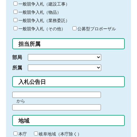
キ
一般競争入札（建設工事）
ー
一般競争入札（物品）
ワ
一般競争入札（業務委託）
ー
ド
一般競争入札（その他）
公募型プロポーザル
を
入
担当所属
力
部局
所属
入札公告日
期
から
間
期
の
間
始
地域
の
ま
終
り
わ
本庁
岐阜地域（本庁除く）