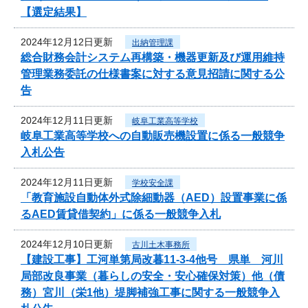
【選定結果】
2024年12月12日更新
出納管理課
総合財務会計システム再構築・機器更新及び運用維持
管理業務委託の仕様書案に対する意見招請に関する公
告
2024年12月11日更新
岐阜工業高等学校
岐阜工業高等学校への自動販売機設置に係る一般競争
入札公告
2024年12月11日更新
学校安全課
「教育施設自動体外式除細動器（AED）設置事業に係
るAED賃貸借契約」に係る一般競争入札
2024年12月10日更新
古川土木事務所
【建設工事】工河単第局改暮11-3-4他号 県単 河川
局部改良事業（暮らしの安全・安心確保対策）他（債
務）宮川（栄1他）堤脚補強工事に関する一般競争入