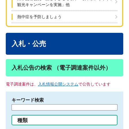
観光キャンペーンを実施」他
熱中症を予防しましょう
本
文
入札・公売
入札公告の検索 （電子調達案件以外）
電子調達案件は、
入札情報公開システム
で公告しています
キーワード検索
検
索
す
種類
る