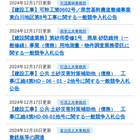
2024年12月17日更新
可茂農林事務所
【建設工事】可幹工第0602号／県営基幹農道整備事業
東白川地区第8号工事に関する一般競争入札公告
2024年12月17日更新
揖斐土木事務所
【建設関連業務】第砂用委修1号 県単 砂防維持（一
般修繕）事業（債務）用地測量・物件調査業務委託に
関する一般競争入札公告
2024年12月17日更新
可茂土木事務所
【建設工事】公共 土砂災害対策補助他（債務） 工
事/工維4第HD－06－01－2他号に関する一般競争入札
公告
2024年12月17日更新
可茂土木事務所
【建設工事】公共 土砂災害対策補助他（債務） 工
事/工維4第HD-06-01他号に関する一般競争入札公告
2024年12月16日更新
多治見土木事務所
敷鉄板等の調達