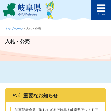
ペ
メ
このページの本文へ
ー
ニ
メ
ジ
ュ
ニ
の
ー
ュ
先
を
ー
頭
飛
トップページ
>
入札・公売
で
ば
す
し
入札・公売
。
て
本
文
へ
重要なお知らせ
知事記者会見「楽しすぎるぞ岐阜！岐阜県アウトドア