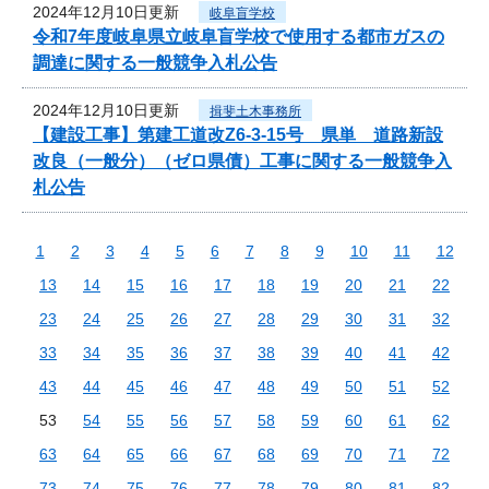
2024年12月10日更新
岐阜盲学校
令和7年度岐阜県立岐阜盲学校で使用する都市ガスの
調達に関する一般競争入札公告
2024年12月10日更新
揖斐土木事務所
【建設工事】第建工道改Z6-3-15号 県単 道路新設
改良（一般分）（ゼロ県債）工事に関する一般競争入
札公告
1
2
3
4
5
6
7
8
9
10
11
12
13
14
15
16
17
18
19
20
21
22
23
24
25
26
27
28
29
30
31
32
33
34
35
36
37
38
39
40
41
42
43
44
45
46
47
48
49
50
51
52
53
54
55
56
57
58
59
60
61
62
63
64
65
66
67
68
69
70
71
72
73
74
75
76
77
78
79
80
81
82