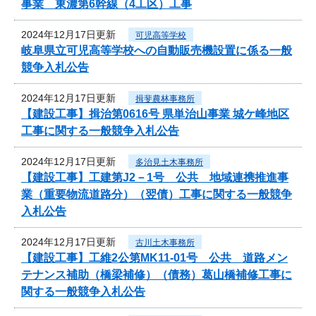
事業 東濃第6幹線（4工区）工事
2024年12月17日更新
可児高等学校
岐阜県立可児高等学校への自動販売機設置に係る一般
競争入札公告
2024年12月17日更新
揖斐農林事務所
【建設工事】揖治第0616号 県単治山事業 城ケ峰地区
工事に関する一般競争入札公告
2024年12月17日更新
多治見土木事務所
【建設工事】工建第J2－1号 公共 地域連携推進事
業（重要物流道路分）（翌債）工事に関する一般競争
入札公告
2024年12月17日更新
古川土木事務所
【建設工事】工維2公第MK11-01号 公共 道路メン
テナンス補助（橋梁補修）（債務）葛山橋補修工事に
関する一般競争入札公告