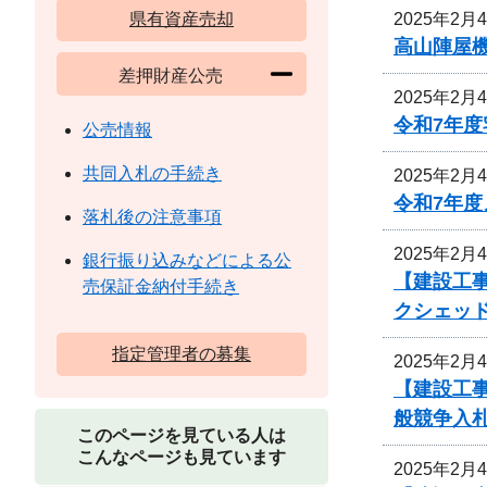
2025年2月
県有資産売却
高山陣屋
差押財産公売
2025年2月
令和7年
公売情報
共同入札の手続き
2025年2月
令和7年
落札後の注意事項
2025年2月
銀行振り込みなどによる公
【建設工事
売保証金納付手続き
クシェッ
指定管理者の募集
2025年2月
【建設工
般競争入
このページを見ている人は
こんなページも見ています
2025年2月