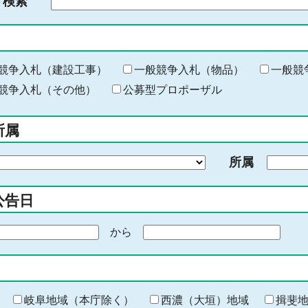
ド検索
検
索
す
る
キ
競争入札（建設工事）
一般競争入札（物品）
一般競
ー
競争入札（その他）
公募型プロポーザル
ワ
ー
所属
ド
を
所属
入
力
公告日
から
期
間
の
終
わ
岐阜地域（本庁除く）
西濃（大垣）地域
揖斐