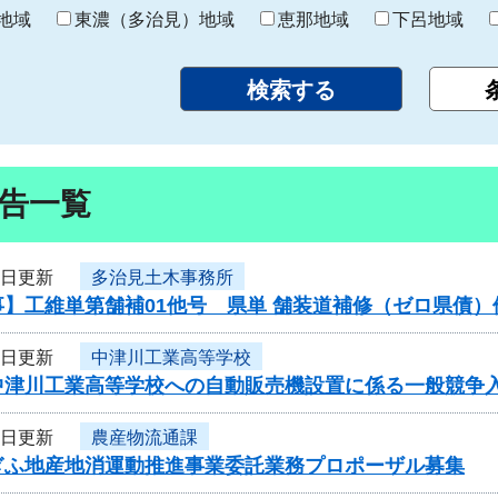
り
地域
東濃（多治見）地域
恵那地域
下呂地域
告一覧
5日更新
多治見土木事務所
事】工維単第舗補01他号 県単 舗装道補修（ゼロ県債
5日更新
中津川工業高等学校
中津川工業高等学校への自動販売機設置に係る一般競争
5日更新
農産物流通課
ぎふ地産地消運動推進事業委託業務プロポーザル募集