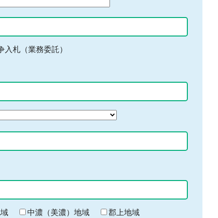
争入札（業務委託）
地域
中濃（美濃）地域
郡上地域