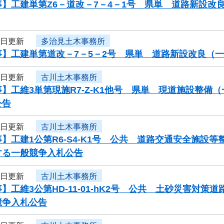
】工建単第Z6－道改－7－4－1号 県単 道路新設改
4日更新
多治見土木事務所
事】工建単第道改－7－5－2号 県単 道路新設改良（
4日更新
古川土木事務所
】工維3単第現施R7-Z-K1他号 県単 現道施設整
公告
4日更新
古川土木事務所
】工建1公第R6-S4-K1号 公共 道路交通安全施
する一般競争入札公告
4日更新
古川土木事務所
】工維3公第HD-11-01-hK2号 公共 土砂災害対
競争入札公告