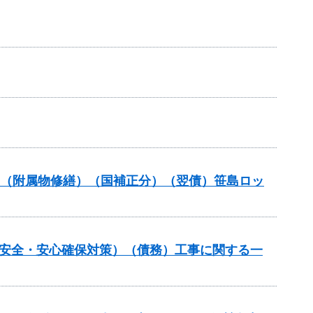
補助（附属物修繕）（国補正分）（翌債）笹島ロッ
の安全・安心確保対策）（債務）工事に関する一