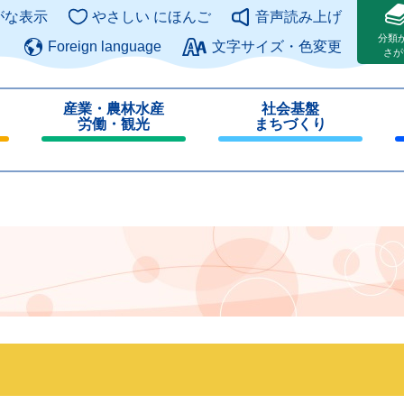
このページの本文へ
がな表示
やさしい にほんご
音声読み上げ
分類
Foreign language
文字サイズ・色変更
さが
産業・農林水産
社会基盤
労働・観光
まちづくり
閉
閉
じ
じ
る
る