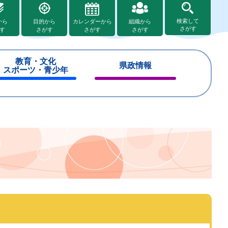
検索して
から
目的から
カレンダーから
組織から
さがす
す
さがす
さがす
さがす
教育・文化
県政情報
スポーツ・青少年
閉
閉
じ
じ
る
る