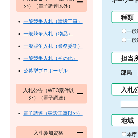
キーワー
外）（電子調達以外）
種類
一般競争入札（建設工事）
一般
一般競争入札（物品）
一般
一般競争入札（業務委託）
担当
一般競争入札（その他）
公募型プロポーザル
部局
入札
入札公告（WTO案件以
外）（電子調達）
期
間
電子調達（建設工事以外）
の
地域
始
入札参加資格
ま
本庁