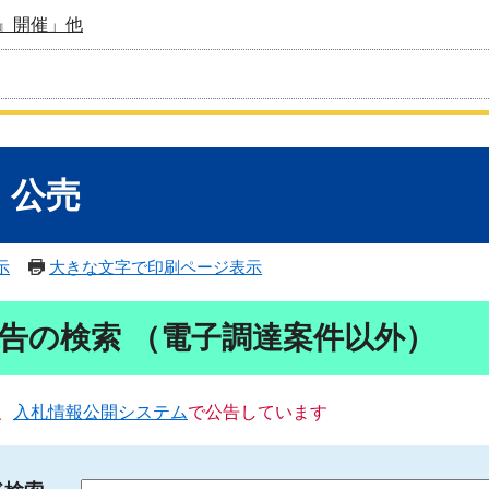
』開催」他
・公売
示
大きな文字で印刷ページ表示
告の検索 （電子調達案件以外）
、
入札情報公開システム
で公告しています