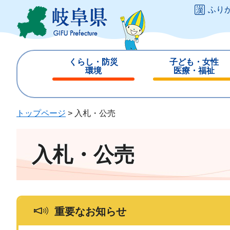
ペ
メ
ふり
ー
ニ
ジ
ュ
の
ー
先
を
くらし・防災
子ども・女性
頭
飛
環境
医療・福祉
で
ば
閉
閉
す
し
じ
じ
。
て
る
る
トップページ
>
入札・公売
本
文
へ
入札・公売
重要なお知らせ