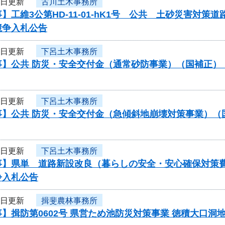
4日更新
古川土木事務所
】工維3公第HD-11-01-hK1号 公共 土砂災害対
競争入札公告
4日更新
下呂土木事務所
事】公共 防災・安全交付金（通常砂防事業）（国補正）
4日更新
下呂土木事務所
事】公共 防災・安全交付金（急傾斜地崩壊対策事業）（
4日更新
下呂土木事務所
事】県単 道路新設改良（暮らしの安全・安心確保対策
争入札公告
4日更新
揖斐農林事務所
】揖防第0602号 県営ため池防災対策事業 徳積大口