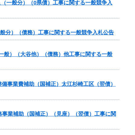
良（一般分）（0県債）工事に関する一般競争入
一般分）（債務）工事に関する一般競争入札公告
備（一般）（大谷他）（債務）他工事に関する一般
設等整備事業費補助（国補正）太江杉崎工区（翌債）
策道路事業補助（国補正）（見座）（翌債）工事に関