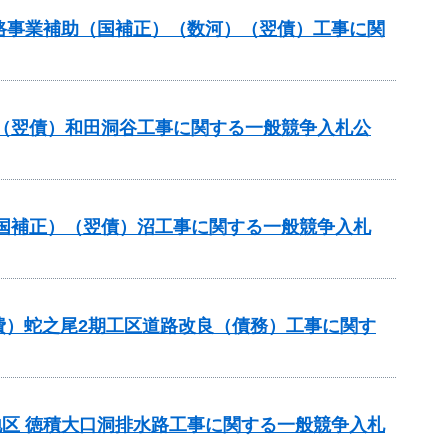
策道路事業補助（国補正）（数河）（翌債）工事に関
（翌債）和田洞谷工事に関する一般競争入札公
国補正）（翌債）沼工事に関する一般競争入札
費）蛇之尾2期工区道路改良（債務）工事に関す
洞地区 徳積大口洞排水路工事に関する一般競争入札