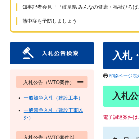
知事記者会見「『岐阜県 みんなの健康・福祉ひろば
熱中症を予防しましょう
本
入札
文
印刷ページ表
入札公告（WTO案件）
入札公
一般競争入札（建設工事）
一般競争入札（建設工事以
電子調達案件は
外）
入札公告（WTO案件以