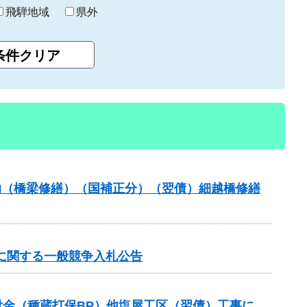
飛騨地域
県外
補助（橋梁修繕）（国補正分）（翌債）細越橋修繕
）に関する一般競争入札公告
全交付金（種蔵打保BP）他塩屋工区（翌債）工事に