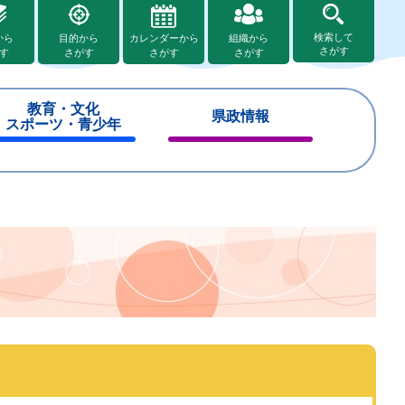
検索して
から
目的から
カレンダーから
組織から
さがす
す
さがす
さがす
さがす
教育・文化
県政情報
スポーツ・青少年
閉
閉
じ
じ
る
る