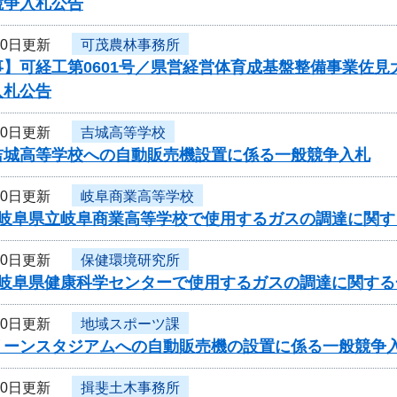
競争入札公告
10日更新
可茂農林事務所
】可経工第0601号／県営経営体育成基盤整備事業佐見
入札公告
10日更新
吉城高等学校
吉城高等学校への自動販売機設置に係る一般競争入札
10日更新
岐阜商業高等学校
度岐阜県立岐阜商業高等学校で使用するガスの調達に関す
10日更新
保健環境研究所
度岐阜県健康科学センターで使用するガスの調達に関する
10日更新
地域スポーツ課
リーンスタジアムへの自動販売機の設置に係る一般競争
10日更新
揖斐土木事務所