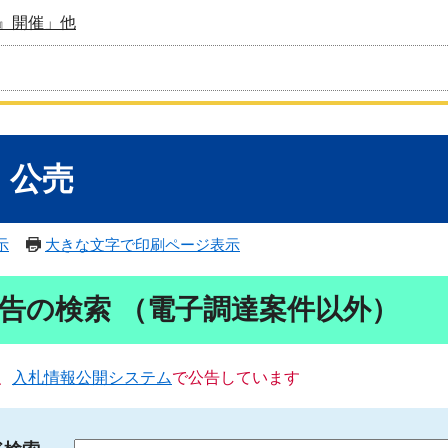
』開催」他
・公売
示
大きな文字で印刷ページ表示
告の検索 （電子調達案件以外）
、
入札情報公開システム
で公告しています