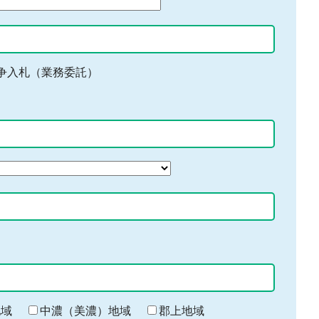
争入札（業務委託）
地域
中濃（美濃）地域
郡上地域