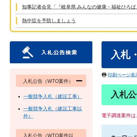
知事記者会見「『岐阜県 みんなの健康・福祉ひろば
熱中症を予防しましょう
本
入札
文
印刷ページ表
入札公告（WTO案件）
入札公
一般競争入札（建設工事）
一般競争入札（建設工事以
電子調達案件は
外）
入札公告（WTO案件以