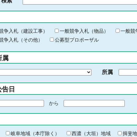
ド検索
検
索
す
る
キ
競争入札（建設工事）
一般競争入札（物品）
一般競
ー
競争入札（その他）
公募型プロポーザル
ワ
ー
所属
ド
を
所属
入
力
公告日
から
期
間
の
終
わ
岐阜地域（本庁除く）
西濃（大垣）地域
揖斐