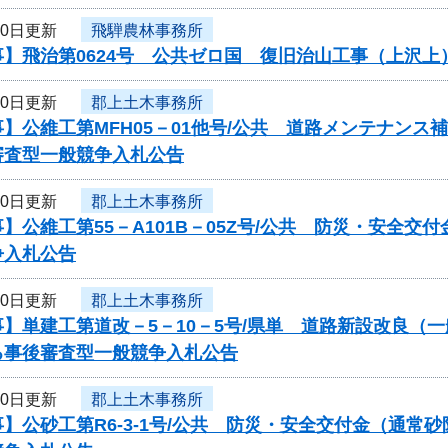
10日更新
飛騨農林事務所
事】飛治第0624号 公共ゼロ国 復旧治山工事（上沢
10日更新
郡上土木事務所
】公維工第MFH05－01他号/公共 道路メンテナン
審査型一般競争入札公告
10日更新
郡上土木事務所
】公維工第55－A101B－05Z号/公共 防災・安全
争入札公告
10日更新
郡上土木事務所
】単建工第道改－5－10－5号/県単 道路新設改良（
る事後審査型一般競争入札公告
10日更新
郡上土木事務所
】公砂工第R6-3-1号/公共 防災・安全交付金（通