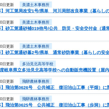
10日更新
美濃土木事務所
事】河工第局改安1号/県単 河川局部改良事業（暮らし
10日更新
美濃土木事務所
事】砂工第通砂補019他号/公共 防災・安全交付金（
10日更新
美濃土木事務所
事】砂工第通砂暮2号/県単 通常砂防事業（暮らしの安
10日更新
多治見北高等学校
9年度岐阜県立多治見北高等学校への自動販売機設置（屋
10日更新
飛騨農林事務所
事】飛治第0626号 公共補正 復旧治山工事（平畑）
10日更新
飛騨農林事務所
事】飛治第0625号 公共補正 復旧治山工事（歩洞）