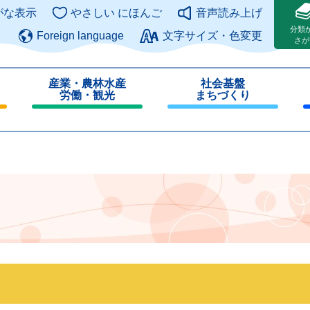
このページの本文へ
がな表示
やさしい にほんご
音声読み上げ
分類
Foreign language
文字サイズ・色変更
さが
産業・農林水産
社会基盤
労働・観光
まちづくり
閉
閉
じ
じ
る
る