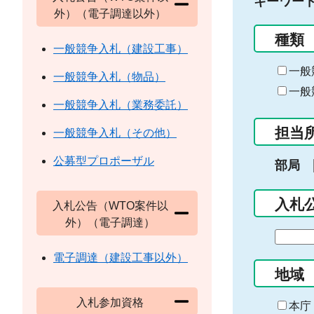
キーワー
外）（電子調達以外）
種類
一般競争入札（建設工事）
一般
一般競争入札（物品）
一般
一般競争入札（業務委託）
担当
一般競争入札（その他）
公募型プロポーザル
部局
入札
入札公告（WTO案件以
外）（電子調達）
期
間
電子調達（建設工事以外）
の
地域
始
入札参加資格
ま
本庁