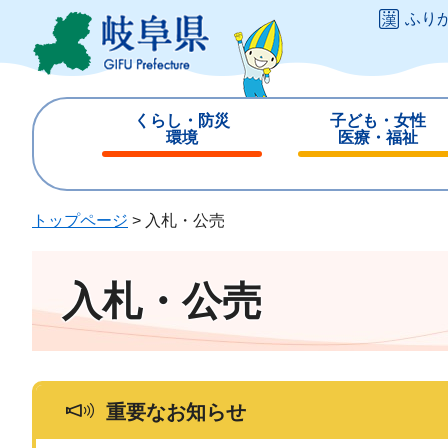
ペ
メ
ふり
ー
ニ
ジ
ュ
の
ー
先
を
くらし・防災
子ども・女性
頭
飛
環境
医療・福祉
で
ば
閉
閉
す
し
じ
じ
。
て
る
る
トップページ
>
入札・公売
本
文
へ
入札・公売
重要なお知らせ