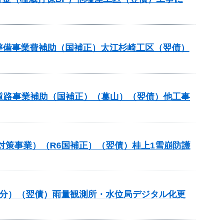
設等整備事業費補助（国補正）太江杉崎工区（翌債）
対策道路事業補助（国補正）（葛山）（翌債）他工事
対策事業）（R6国補正）（翌債）桂上1雪崩防護
正分）（翌債）雨量観測所・水位局デジタル化更