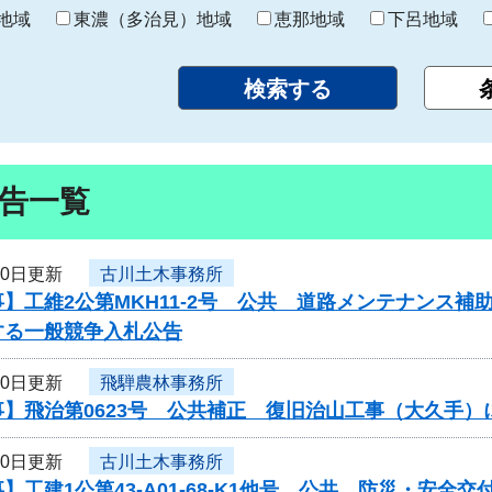
り
地域
東濃（多治見）地域
恵那地域
下呂地域
告一覧
10日更新
古川土木事務所
】工維2公第MKH11-2号 公共 道路メンテナンス
する一般競争入札公告
10日更新
飛騨農林事務所
事】飛治第0623号 公共補正 復旧治山工事（大久手
10日更新
古川土木事務所
】工建1公第43-A01-68-K1他号 公共 防災・安