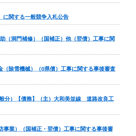
上）に関する一般競争入札公告
ス補助（洞門補修）（国補正）他（翌債）工事に関
交付金（除雪機械）（0県債）工事に関する事後審査
一般分）【債務】（主）大和美並線 道路改良工
常砂防事業）（国補正・翌債）工事に関する事後審