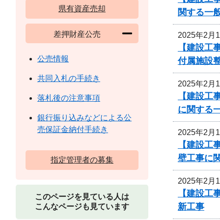
県有資産売却
関する一
差押財産公売
2025年2月
【建設工事
公売情報
付属施設
共同入札の手続き
2025年2月
【建設工事
落札後の注意事項
に関する
銀行振り込みなどによる公
売保証金納付手続き
2025年2月
【建設工
壁工事に
指定管理者の募集
2025年2月
【建設工
このページを見ている人は
新工事
こんなページも見ています