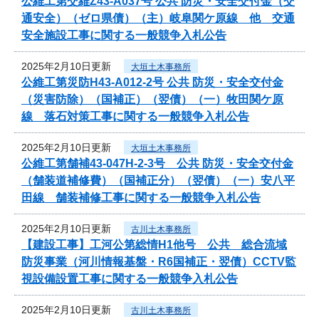
公維工第交維Z43-A037号 公共 防災・安全交付金（交
通安全）（ゼロ県債）（主）岐阜関ケ原線 他 交通
安全施設工事に関する一般競争入札公告
2025年2月10日更新
大垣土木事務所
公維工第災防H43-A012-2号 公共 防災・安全交付金
（災害防除）（国補正）（翌債）（一）牧田関ケ原
線 落石対策工事に関する一般競争入札公告
2025年2月10日更新
大垣土木事務所
公維工第舗補43-047H-2-3号 公共 防災・安全交付金
（舗装道補修費）（国補正分）（翌債）（一）安八平
田線 舗装補修工事に関する一般競争入札公告
2025年2月10日更新
古川土木事務所
【建設工事】工河公第総情H1他号 公共 総合流域
防災事業（河川情報基盤・R6国補正・翌債）CCTV監
視設備設置工事に関する一般競争入札公告
2025年2月10日更新
古川土木事務所