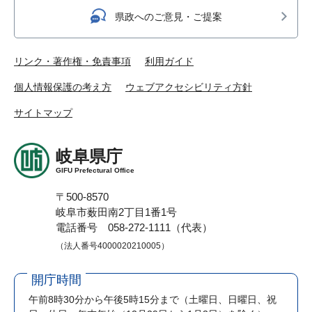
県政へのご意見・ご提案
リンク・著作権・免責事項
利用ガイド
個人情報保護の考え方
ウェブアクセシビリティ方針
サイトマップ
岐阜県庁
GIFU Prefectural Office
〒500-8570
岐阜市薮田南2丁目1番1号
電話番号 058-272-1111（代表）
（法人番号4000020210005）
開庁時間
午前8時30分から午後5時15分まで
（土曜日、日曜日、祝