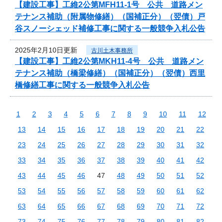
【建設工事】工維2公第MFH11-1号 公共 道路メン
テナンス補助（附属物修繕）（国補正分）（翌債）戸
谷スノーシェッド補修工事に関する一般競争入札公告
2025年2月10日更新
古川土木事務所
【建設工事】工維2公第MKH11-4号 公共 道路メン
テナンス補助（橋梁修繕）（国補正分）（翌債）西里
橋修繕工事に関する一般競争入札公告
1
2
3
4
5
6
7
8
9
10
11
12
13
14
15
16
17
18
19
20
21
22
23
24
25
26
27
28
29
30
31
32
33
34
35
36
37
38
39
40
41
42
43
44
45
46
47
48
49
50
51
52
53
54
55
56
57
58
59
60
61
62
63
64
65
66
67
68
69
70
71
72
73
74
75
76
77
78
79
80
81
82