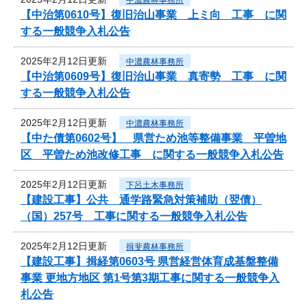
【中治第0610号】復旧治山事業 上ミ向 工事 に関
する一般競争入札公告
2025年2月12日更新
中濃農林事務所
【中治第0609号】復旧治山事業 真寄勢 工事 に関
する一般競争入札公告
2025年2月12日更新
中濃農林事務所
【中た債第0602号】 県営ため池等整備事業 平曽地
区 平曽ため池改修工事 に関する一般競争入札公告
2025年2月12日更新
下呂土木事務所
【建設工事】公共 通学路緊急対策補助（翌債）
（国）257号 工事に関する一般競争入札公告
2025年2月12日更新
揖斐農林事務所
【建設工事】揖経第0603号 県営経営体育成基盤整備
事業 更地方地区 第1号第3期工事に関する一般競争入
札公告