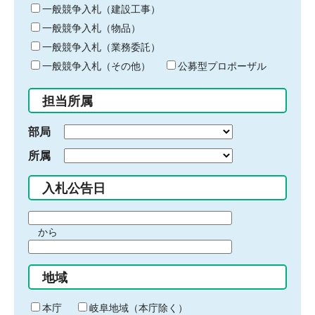
キ
一般競争入札（建設工事）
ー
一般競争入札（物品）
ワ
一般競争入札（業務委託）
ー
ド
一般競争入札（その他）
公募型プロポーザル
を
入
担当所属
力
部局
所属
入札公告日
期
から
間
期
の
間
始
地域
の
ま
終
り
わ
本庁
岐阜地域（本庁除く）