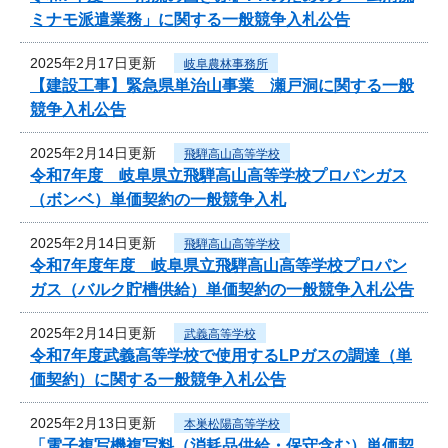
ミナモ派遣業務」に関する一般競争入札公告
2025年2月17日更新
岐阜農林事務所
【建設工事】緊急県単治山事業 瀬戸洞に関する一般
競争入札公告
2025年2月14日更新
飛騨高山高等学校
令和7年度 岐阜県立飛騨高山高等学校プロパンガス
（ボンベ）単価契約の一般競争入札
2025年2月14日更新
飛騨高山高等学校
令和7年度年度 岐阜県立飛騨高山高等学校プロパン
ガス（バルク貯槽供給）単価契約の一般競争入札公告
2025年2月14日更新
武義高等学校
令和7年度武義高等学校で使用するLPガスの調達（単
価契約）に関する一般競争入札公告
2025年2月13日更新
本巣松陽高等学校
「電子複写機複写料（消耗品供給・保守含む）単価契