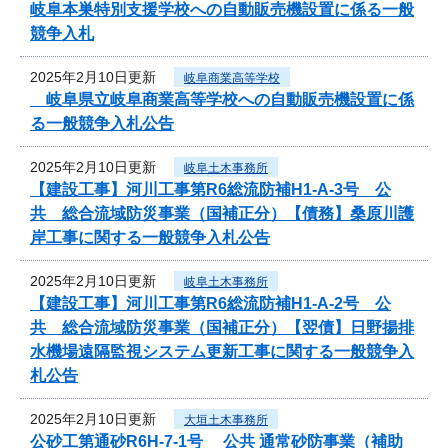
岐阜本巣特別支援学校への自動販売機設置に係る一般
競争入札
2025年2月10日更新
岐阜商業高等学校
岐阜県立岐阜商業高等学校への自動販売機設置に係
る一般競争入札公告
2025年2月10日更新
岐阜土木事務所
【建設工事】河川工事第R6総流防補H1-A-3号 公
共 総合流域防災事業（国補正分）【債務】桑原川護
岸工事に関する一般競争入札公告
2025年2月10日更新
岐阜土木事務所
【建設工事】河川工事第R6総流防補H1-A-2号 公
共 総合流域防災事業（国補正分）【翌債】日野揚排
水機場遠隔監視システム更新工事に関する一般競争入
札公告
2025年2月10日更新
大垣土木事務所
公砂工第通砂R6H-7-1号 公共 通常砂防事業（補助