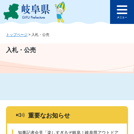
ペ
メ
このページの本文へ
ー
ニ
メ
ジ
ュ
ニ
の
ー
ュ
先
を
ー
頭
飛
トップページ
>
入札・公売
で
ば
す
し
入札・公売
。
て
本
文
へ
重要なお知らせ
知事記者会見「楽しすぎるぞ岐阜！岐阜県アウトドア