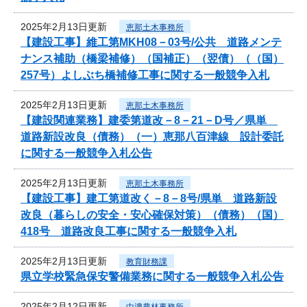
2025年2月13日更新
恵那土木事務所
【建設工事】維工第MKH08－03号/公共 道路メンテ
ナンス補助（橋梁補修）（国補正）（翌債）（（国）
257号）よしぶち橋補修工事に関する一般競争入札
2025年2月13日更新
恵那土木事務所
【建設関連業務】建委第道改－8－21－D号／県単
道路新設改良（債務）（一）恵那八百津線 設計委託
に関する一般競争入札公告
2025年2月13日更新
恵那土木事務所
【建設工事】建工第道改く－8－8号/県単 道路新設
改良（暮らしの安全・安心確保対策）（債務）（国）
418号 道路改良工事に関する一般競争入札
2025年2月13日更新
教育財務課
県立学校緊急保安警備業務に関する一般競争入札公告
2025年2月12日更新
中濃農林事務所