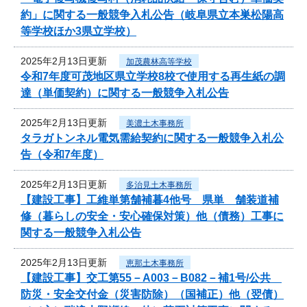
約」に関する一般競争入札公告（岐阜県立本巣松陽高
等学校ほか3県立学校）
2025年2月13日更新
加茂農林高等学校
令和7年度可茂地区県立学校8校で使用する再生紙の調
達（単価契約）に関する一般競争入札公告
2025年2月13日更新
美濃土木事務所
タラガトンネル電気需給契約に関する一般競争入札公
告（令和7年度）
2025年2月13日更新
多治見土木事務所
【建設工事】工維単第舗補暮4他号 県単 舗装道補
修（暮らしの安全・安心確保対策）他（債務）工事に
関する一般競争入札公告
2025年2月13日更新
恵那土木事務所
【建設工事】交工第55－A003－B082－補1号/公共
防災・安全交付金（災害防除）（国補正）他（翌債）