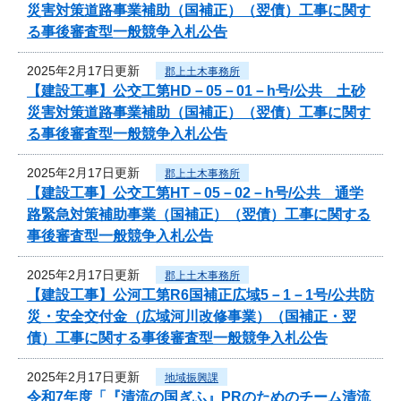
災害対策道路事業補助（国補正）（翌債）工事に関す
る事後審査型一般競争入札公告
2025年2月17日更新
郡上土木事務所
【建設工事】公交工第HD－05－01－h号/公共 土砂
災害対策道路事業補助（国補正）（翌債）工事に関す
る事後審査型一般競争入札公告
2025年2月17日更新
郡上土木事務所
【建設工事】公交工第HT－05－02－h号/公共 通学
路緊急対策補助事業（国補正）（翌債）工事に関する
事後審査型一般競争入札公告
2025年2月17日更新
郡上土木事務所
【建設工事】公河工第R6国補正広域5－1－1号/公共防
災・安全交付金（広域河川改修事業）（国補正・翌
債）工事に関する事後審査型一般競争入札公告
2025年2月17日更新
地域振興課
令和7年度「『清流の国ぎふ』PRのためのチーム清流