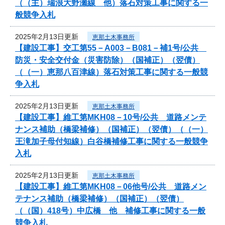
（（主）瑞浪大野瀬線 他）落石対策工事に関する一
般競争入札
2025年2月13日更新
恵那土木事務所
【建設工事】交工第55－A003－B081－補1号/公共
防災・安全交付金（災害防除）（国補正）（翌債）
（（一）恵那八百津線）落石対策工事に関する一般競
争入札
2025年2月13日更新
恵那土木事務所
【建設工事】維工第MKH08－10号/公共 道路メンテ
ナンス補助（橋梁補修）（国補正）（翌債）（（一）
王滝加子母付知線）白谷橋補修工事に関する一般競争
入札
2025年2月13日更新
恵那土木事務所
【建設工事】維工第MKH08－06他号/公共 道路メン
テナンス補助（橋梁補修）（国補正）（翌債）
（（国）418号）中広橋 他 補修工事に関する一般
競争入札