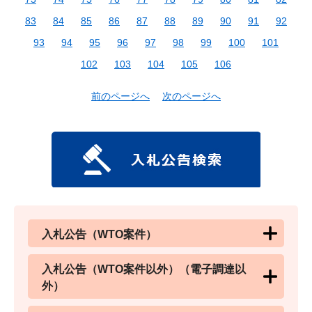
83
84
85
86
87
88
89
90
91
92
93
94
95
96
97
98
99
100
101
102
103
104
105
106
前のページへ
次のページへ
入札公告（WTO案件）
入札公告（WTO案件以外）（電子調達以
外）