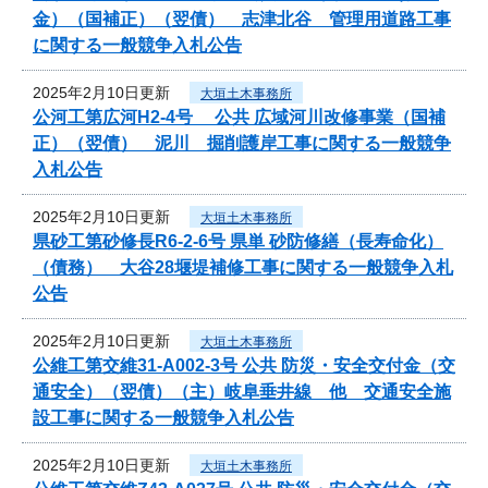
金）（国補正）（翌債） 志津北谷 管理用道路工事
に関する一般競争入札公告
2025年2月10日更新
大垣土木事務所
公河工第広河H2-4号 公共 広域河川改修事業（国補
正）（翌債） 泥川 掘削護岸工事に関する一般競争
入札公告
2025年2月10日更新
大垣土木事務所
県砂工第砂修長R6-2-6号 県単 砂防修繕（長寿命化）
（債務） 大谷28堰堤補修工事に関する一般競争入札
公告
2025年2月10日更新
大垣土木事務所
公維工第交維31-A002-3号 公共 防災・安全交付金（交
通安全）（翌債）（主）岐阜垂井線 他 交通安全施
設工事に関する一般競争入札公告
2025年2月10日更新
大垣土木事務所