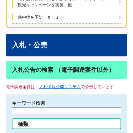
観光キャンペーンを実施」他
熱中症を予防しましょう
本
文
入札・公売
入札公告の検索 （電子調達案件以外）
電子調達案件は、
入札情報公開システム
で公告しています
キーワード検索
検
索
す
種類
る