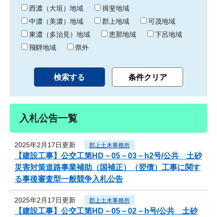
り
西濃（大垣）地域
揖斐地域
中濃（美濃）地域
郡上地域
可茂地域
東濃（多治見）地域
恵那地域
下呂地域
飛騨地域
県外
入札公告一覧
2025年2月17日更新
郡上土木事務所
【建設工事】公交工第HD－05－03－h2号/公共 土砂
災害対策道路事業補助（国補正）（翌債）工事に関す
る事後審査型一般競争入札公告
2025年2月17日更新
郡上土木事務所
【建設工事】公交工第HD－05－02－h号/公共 土砂