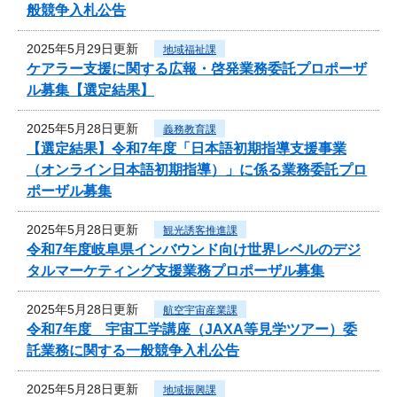
般競争入札公告
2025年5月29日更新
地域福祉課
ケアラー支援に関する広報・啓発業務委託プロポーザ
ル募集【選定結果】
2025年5月28日更新
義務教育課
【選定結果】令和7年度「日本語初期指導支援事業
（オンライン日本語初期指導）」に係る業務委託プロ
ポーザル募集
2025年5月28日更新
観光誘客推進課
令和7年度岐阜県インバウンド向け世界レベルのデジ
タルマーケティング支援業務プロポーザル募集
2025年5月28日更新
航空宇宙産業課
令和7年度 宇宙工学講座（JAXA等見学ツアー）委
託業務に関する一般競争入札公告
2025年5月28日更新
地域振興課