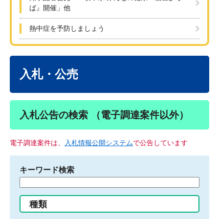
ば』開催」他
熱中症を予防しましょう
本
文
入札・公売
入札公告の検索 （電子調達案件以外）
電子調達案件は、
入札情報公開システム
で公告しています
キーワード検索
検
索
す
種類
る