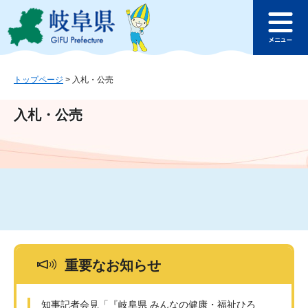
ペ
メ
このページの本文へ
ー
ニ
メ
ジ
ュ
ニ
の
ー
ュ
先
を
ー
頭
飛
トップページ
>
入札・公売
で
ば
す
し
入札・公売
。
て
本
文
へ
重要なお知らせ
知事記者会見「『岐阜県 みんなの健康・福祉ひろ