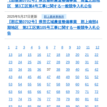
【郡基第0701号】県営基幹農道整備事業 高鷲北部地
区 第3工区第4号工事に関する一般競争入札公告
2025年5月27日更新
郡上農林事務所
【郡広第0702号】県営広域農道整備事業 郡上南部4
期地区 第2工区第105号工事に関する一般競争入札公
告
1
2
3
4
5
6
7
8
9
10
11
12
13
14
15
16
17
18
19
20
21
22
23
24
25
26
27
28
29
30
31
32
33
34
35
36
37
38
39
40
41
42
43
44
45
46
47
48
49
50
51
52
53
54
55
56
57
58
59
60
61
62
63
64
65
66
67
68
69
70
71
72
73
74
75
76
77
78
79
80
81
82
83
84
85
86
87
88
89
90
91
92