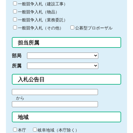
キ
一般競争入札（建設工事）
ー
一般競争入札（物品）
ワ
一般競争入札（業務委託）
ー
ド
一般競争入札（その他）
公募型プロポーザル
を
入
担当所属
力
部局
所属
入札公告日
期
から
間
期
の
間
始
地域
の
ま
終
り
わ
本庁
岐阜地域（本庁除く）