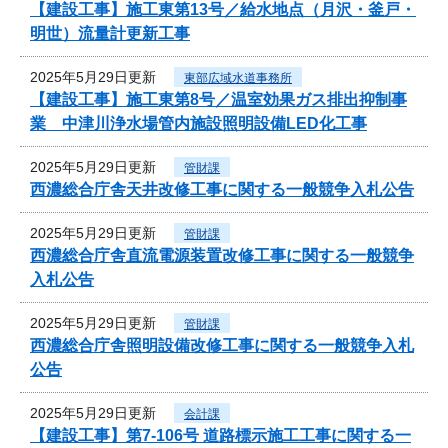
【建設工事】施工東第13号／給水地点（月沢・釜戸・
明世）流量計更新工事
2025年5月29日更新
東部広域水道事務所
【建設工事】施工東第8号／温室効果ガス排出抑制事
業 中津川浄水場管内施設照明設備LED化工事
2025年5月29日更新
管財課
西濃総合庁舎天井改修工事に関する一般競争入札公告
2025年5月29日更新
管財課
西濃総合庁舎直流電源装置改修工事に関する一般競争
入札公告
2025年5月29日更新
管財課
西濃総合庁舎照明設備改修工事に関する一般競争入札
公告
2025年5月29日更新
会計課
【建設工事】第7-106号 道路標示施工工事に関する一