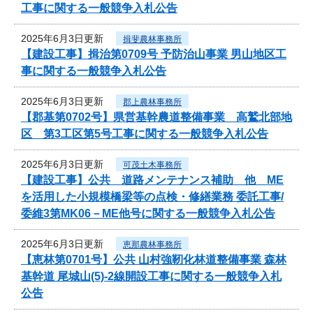
工事に関する一般競争入札公告
2025年6月3日更新
揖斐農林事務所
【建設工事】揖治第0709号 予防治山事業 男山地区工
事に関する一般競争入札公告
2025年6月3日更新
郡上農林事務所
【郡基第0702号】県営基幹農道整備事業 高鷲北部地
区 第3工区第5号工事に関する一般競争入札公告
2025年6月3日更新
可茂土木事務所
【建設工事】公共 道路メンテナンス補助 他 ME
を活用した小規模橋梁等の点検・修繕業務 委託工事/
委維3第MK06－ME他号に関する一般競争入札公告
2025年6月3日更新
恵那農林事務所
【恵林第0701号】公共 山村強靭化林道整備事業 森林
基幹道 尾城山(5)-2線開設工事に関する一般競争入札
公告