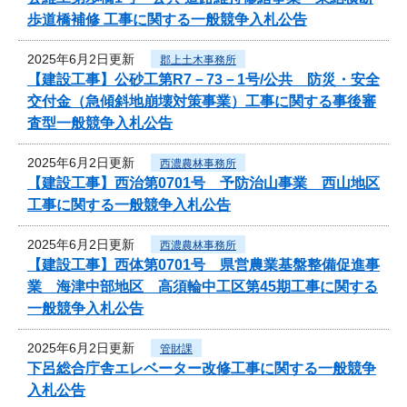
歩道橋補修 工事に関する一般競争入札公告
2025年6月2日更新
郡上土木事務所
【建設工事】公砂工第R7－73－1号/公共 防災・安全
交付金（急傾斜地崩壊対策事業）工事に関する事後審
査型一般競争入札公告
2025年6月2日更新
西濃農林事務所
【建設工事】西治第0701号 予防治山事業 西山地区
工事に関する一般競争入札公告
2025年6月2日更新
西濃農林事務所
【建設工事】西体第0701号 県営農業基盤整備促進事
業 海津中部地区 高須輪中工区第45期工事に関する
一般競争入札公告
2025年6月2日更新
管財課
下呂総合庁舎エレベーター改修工事に関する一般競争
入札公告