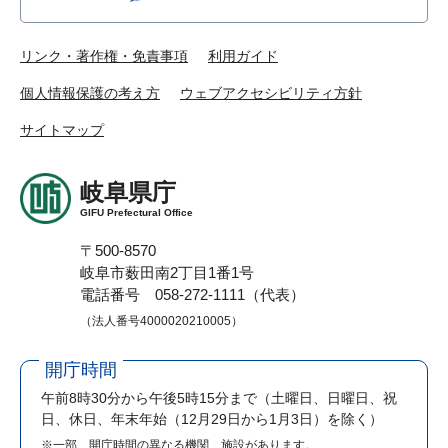
リンク・著作権・免責事項
利用ガイド
個人情報保護の考え方
ウェブアクセシビリティ方針
サイトマップ
岐阜県庁
GIFU Prefectural Office
〒500-8570
岐阜市薮田南2丁目1番1号
電話番号 058-272-1111（代表）
（法人番号4000020210005）
開庁時間
午前8時30分から午後5時15分まで
（土曜日、日曜日、祝
日、休日、年末年始（12月29日から1月3日）を除く）
※一部、開庁時間の異なる機関、施設があります。