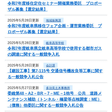
令和7年度移住定住セミナー開催業務委託 プロポー
ザル募集【選定結果】
2025年5月28日更新
地域振興課
令和7年度岐阜県移住フェア企画・運営業務委託 プ
ロポーザル募集【選定結果】
2025年5月28日更新
岐阜高等学校
令和7年度岐阜県立岐阜高等学校で使用する都市ガス
の調達に関する一般競争入札
2025年5月28日更新
会計課
【建設工事】第7-115号 交通信号機改良等工事に関す
る一般競争入札公告
2025年5月27日更新
多治見土木事務所
委維第48－A2－BR－7－ME－1他号 公共 道路メ
ンテナンス補助（トンネル・橋梁等点検調査：ME）
（債務）他委託に関する一般競争入札公告