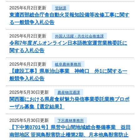
2025年6月2日更新
管財課
東濃西部総合庁舎自動火災報知設備等改修工事に関す
る一般競争入札公告
2025年6月2日更新
外国人活躍・共生社会推進課
令和7年度ぎふオンライン日本語教室運営業務委託に
関する入札公告
2025年6月2日更新
岐阜農林事務所
【建設工事】県単治山事業 神崎口 外1に関する一
般競争入札公告
2025年5月30日更新
農産物流通課
関西圏における県産食材魅力発信事業委託業務プロポ
ーザル募集【選定結果】
2025年5月30日更新
下呂農林事務所
【下中第0701号】県営中山間地域総合整備事業 益田
南部地区 笹洞鳥獣害防止柵第2期、月本他鳥獣害防止