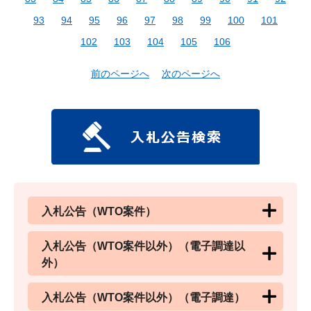
93
94
95
96
97
98
99
100
101
102
103
104
105
106
前のページへ
次のページへ
入札公告（WTO案件）
入札公告（WTO案件以外）（電子調達以
外）
入札公告（WTO案件以外）（電子調達）