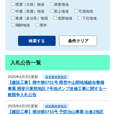
り
西濃（大垣）地域
揖斐地域
中濃（美濃）地域
郡上地域
可茂地域
東濃（多治見）地域
恵那地域
下呂地域
飛騨地域
県外
入札公告一覧
2025年6月3日更新
揖斐農林事務所
【建設工事】揖中第0701号 県営中山間地域総合整備
事業 揖斐川東部地区 7号池ポンプ改修工事に関する一
般競争入札公告
2025年6月3日更新
揖斐農林事務所
【建設工事】揖治第0710号 予防治山事業 白倉2地区