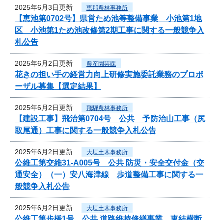
2025年6月3日更新
恵那農林事務所
【恵池第0702号】県営ため池等整備事業 小池第1地
区 小池第1ため池改修第2期工事に関する一般競争入
札公告
2025年6月2日更新
農産園芸課
花きの担い手の経営力向上研修実施委託業務のプロポ
ーザル募集【選定結果】
2025年6月2日更新
飛騨農林事務所
【建設工事】飛治第0704号 公共 予防治山工事（尻
取尾通）工事に関する一般競争入札公告
2025年6月2日更新
大垣土木事務所
公維工第交維31-A005号 公共 防災・安全交付金（交
通安全）（一）安八海津線 歩道整備工事に関する一
般競争入札公告
2025年6月2日更新
大垣土木事務所
公維工第歩橋1号 公共 道路維持修繕事業 東結横断