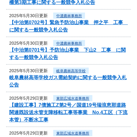
柵第3期工事に関する一般競争入札公告
2025年5月30日更新
中濃農林事務所
【中治第0702号】緊急予防治山事業 押之平 工事
に関する一般競争入札公告
2025年5月30日更新
中濃農林事務所
【中治第0701号】予防治山事業 下山2 工事 に関
する一般競争入札公告
2025年5月30日更新
岐阜農林高等学校
岐阜農林高等学校ガス需給契約に関する一般競争入札
公告
2025年5月29日更新
東部広域水道事務所
【建設工事】7債施工Z第2号／国道19号瑞浪恵那道路
関連既設送水管支障移転工事等事業 No.4工区（下流
本管）不断水工事
2025年5月29日更新
東部広域水道事務所