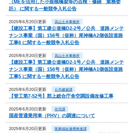
（MEを活用した小規模橋梁等の点検・修繕 業務委
託） に関する一般競争入札公告
2025年6月20日更新
高山土木事務所
【建設工事】第工建公道橋D2-2号／公共 道路メンテ
ナンス事業（国）156号（仮称）尾神橋A2側仮設道路
工事6 に関する一般競争入札公告
2025年6月20日更新
高山土木事務所
【建設工事】第工建公道橋D2-1号／公共 道路メンテ
ナンス事業（国）156号（仮称）尾神橋A1側仮設道路
工事5 に関する一般競争入札公告
2025年6月20日更新
公共建築課
【管工第7-52号】郡上総合庁舎空調設備改修工事
2025年6月20日更新
住宅課
国産普通乗用車（PHV）の調達について
2025年6月20日更新
医療福祉連携推進課