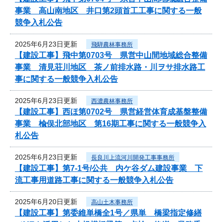
事業 高山南地区 井口第2頭首工工事に関する一般
競争入札公告
2025年6月23日更新
飛騨農林事務所
【建設工事】飛中第0703号 県営中山間地域総合整備
事業 清見荘川地区 茶ノ前排水路・川ヲサ排水路工
事に関する一般競争入札公告
2025年6月23日更新
西濃農林事務所
【建設工事】西ほ第0702号 県営経営体育成基盤整備
事業 楡俣北部地区 第16期工事に関する一般競争入
札公告
2025年6月23日更新
長良川上流河川開発工事事務所
【建設工事】第7-1号/公共 内ケ谷ダム建設事業 下
流工事用道路工事に関する一般競争入札公告
2025年6月20日更新
高山土木事務所
【建設工事】第委維単橋全1号／県単 橋梁指定修繕