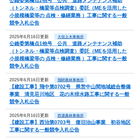
公維委第橋点2他号 公共 道路メンテナンス補助
（トンネル・橋梁等点検調査）委託（MEを活用した
小規模橋梁等の 点検・修繕業務 ）工事に関する一般
競争入札公告
2025年6月16日更新
大垣土木事務所
公維委第橋点1他号 公共 道路メンテナンス補助
（トンネル・橋梁等点検調査）委託（MEを活用した
小規模橋梁等の 点検・修繕業務 ）工事に関する一般
競争入札公告
2025年6月16日更新
飛騨農林事務所
【建設工事】飛中第0702号 県営中山間地域総合整備
事業 清見荘川地区 花の木排水路工事に関する一般
競争入札公告
2025年6月16日更新
西濃農林事務所
【建設工事】西治第0703号 復旧治山事業 初谷地区
工事に関する一般競争入札公告