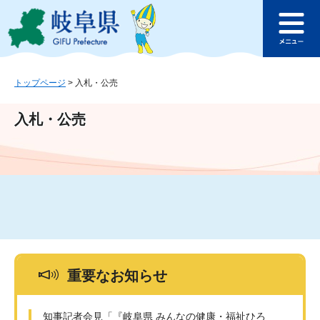
ペ
メ
このページの本文へ
ー
ニ
メ
ジ
ュ
ニ
の
ー
ュ
先
を
ー
頭
飛
トップページ
>
入札・公売
で
ば
す
し
入札・公売
。
て
本
文
へ
重要なお知らせ
知事記者会見「『岐阜県 みんなの健康・福祉ひろ