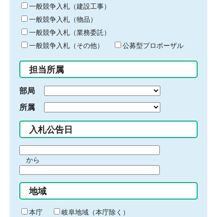
キ
一般競争入札（建設工事）
ー
一般競争入札（物品）
ワ
一般競争入札（業務委託）
ー
ド
一般競争入札（その他）
公募型プロポーザル
を
入
担当所属
力
部局
所属
入札公告日
期
から
間
期
の
間
始
地域
の
ま
終
り
わ
本庁
岐阜地域（本庁除く）