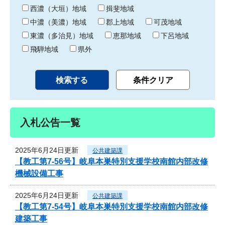
り
西濃（大垣）地域
揖斐地域
中濃（美濃）地域
郡上地域
可茂地域
東濃（多治見）地域
恵那地域
下呂地域
飛騨地域
県外
入札公告一覧
2025年6月24日更新
公共建築課
【教工第7-56号】岐阜本巣特別支援学校南館内部改修
機械設備工事
2025年6月24日更新
公共建築課
【教工第7-54号】岐阜本巣特別支援学校南館内部改修
建築工事