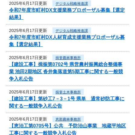
2025年6月17日更新
デジタル戦略推進課
令和7年度市町村DX支援業務プロポーザル募集【選定
結果】
2025年6月17日更新
デジタル戦略推進課
令和7年度市町村DX人材育成支援業務プロポーザル募
集【選定結果】
2025年6月17日更新
揖斐農林事務所
【建設工事】揖振第0702号 県営農村振興総合整備事
業 池田2期地区 沓井集落道第5期工事に関する一般競
争入札公告
2025年6月17日更新
揖斐土木事務所
【建設工事】第砂工7－3－1号 県単 通常砂防工事に
関する一般競争入札公告
2025年6月17日更新
恵那農林事務所
【恵治工第0705号】公共 予防治山事業 地蔵平地区
工事に関する一般競争入札公告