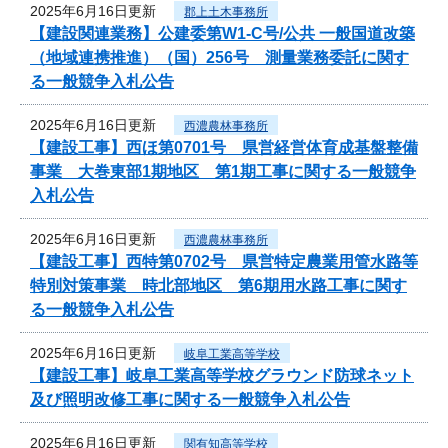
2025年6月16日更新
郡上土木事務所
【建設関連業務】公建委第W1-C号/公共 一般国道改築
（地域連携推進）（国）256号 測量業務委託に関す
る一般競争入札公告
2025年6月16日更新
西濃農林事務所
【建設工事】西ほ第0701号 県営経営体育成基盤整備
事業 大巻東部1期地区 第1期工事に関する一般競争
入札公告
2025年6月16日更新
西濃農林事務所
【建設工事】西特第0702号 県営特定農業用管水路等
特別対策事業 時北部地区 第6期用水路工事に関す
る一般競争入札公告
2025年6月16日更新
岐阜工業高等学校
【建設工事】岐阜工業高等学校グラウンド防球ネット
及び照明改修工事に関する一般競争入札公告
2025年6月16日更新
関有知高等学校