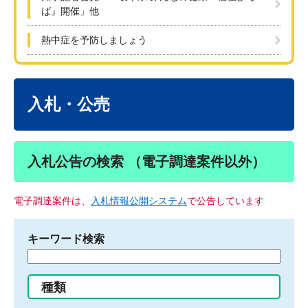
ば』開催」他
熱中症を予防しましょう
本
文
入札・公売
入札公告の検索 （電子調達案件以外）
電子調達案件は、
入札情報公開システム
で公告しています
キーワード検索
検
索
す
種類
る