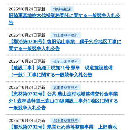
2025年6月24日更新
地域福祉課
旧陸軍墓地樹木伐採業務委託に関する一般競争入札公
告
2025年6月24日更新
郡上農林事務所
【郡治第0706号】復旧治山事業 獅子穴谷地区工事に
関する一般競争入札公告
2025年6月24日更新
揖斐土木事務所
【建設工事】第維工現施71号 県単 現道施設整備
（一般）工事に関する一般競争入札公告
2025年6月24日更新
恵那農林事務所
【恵林第0702号】公共 農山漁村地域整備交付金事業
外1 森林基幹道三森山(1)線開設工事外1地区に関する
一般競争入札公告
2025年6月24日更新
郡上農林事務所
【郡池第0702号】県営ため池等整備事業 上野池地