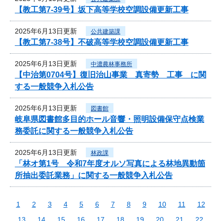
【教工第7-39号】坂下高等学校空調設備更新工事
2025年6月13日更新
公共建築課
【教工第7-38号】不破高等学校空調設備更新工事
2025年6月13日更新
中濃農林事務所
【中治第0704号】復旧治山事業 真寄勢 工事 に関
する一般競争入札公告
2025年6月13日更新
図書館
岐阜県図書館多目的ホール音響・照明設備保守点検業
務委託に関する一般競争入札公告
2025年6月13日更新
林政課
「林オ第1号 令和7年度オルソ写真による林地異動箇
所抽出委託業務」に関する一般競争入札公告
1
2
3
4
5
6
7
8
9
10
11
12
13
14
15
16
17
18
19
20
21
22