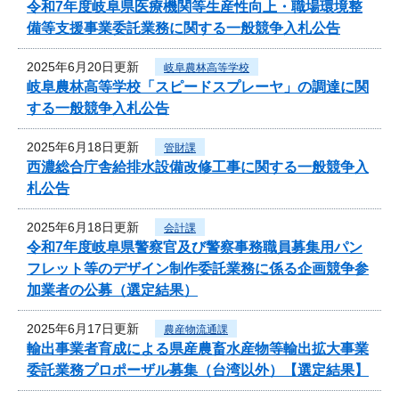
令和7年度岐阜県医療機関等生産性向上・職場環境整
備等支援事業委託業務に関する一般競争入札公告
2025年6月20日更新
岐阜農林高等学校
岐阜農林高等学校「スピードスプレーヤ」の調達に関
する一般競争入札公告
2025年6月18日更新
管財課
西濃総合庁舎給排水設備改修工事に関する一般競争入
札公告
2025年6月18日更新
会計課
令和7年度岐阜県警察官及び警察事務職員募集用パン
フレット等のデザイン制作委託業務に係る企画競争参
加業者の公募（選定結果）
2025年6月17日更新
農産物流通課
輸出事業者育成による県産農畜水産物等輸出拡大事業
委託業務プロポーザル募集（台湾以外）【選定結果】