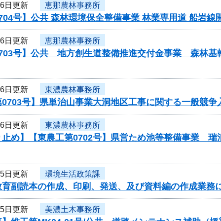
26日更新
恵那農林事務所
704号】公共 森林環境保全整備事業 林業専用道 船岩
26日更新
恵那農林事務所
703号】公共 地方創生道整備推進交付金事業 森林基幹
26日更新
東濃農林事務所
0703号】県単治山事業大洞地区工事に関する一般競争
26日更新
東濃農林事務所
り止め】【東農工第0702号】県営ため池等整備事業 
25日更新
環境生活政策課
教育副読本の作成、印刷、発送、及び資料編の作成業務
25日更新
美濃土木事務所