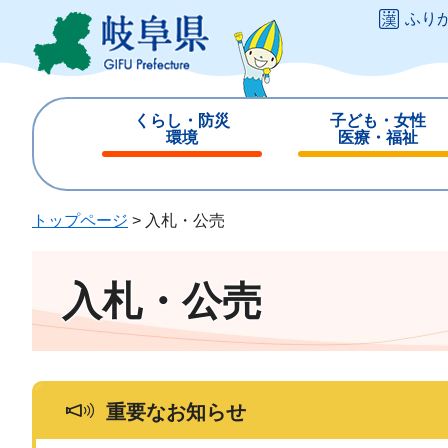
ペ
メ
ふり
ー
ニ
ジ
ュ
の
ー
先
を
くらし・防災
子ども・女性
頭
飛
環境
医療・福祉
で
ば
閉
閉
す
し
じ
じ
。
て
る
る
トップページ
>
入札・公売
本
文
へ
入札・公売
重要なお知らせ