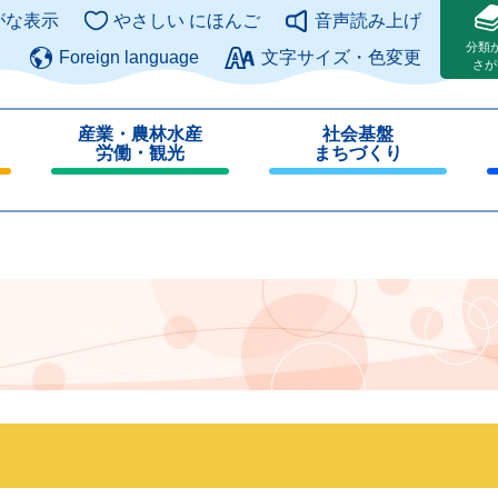
このページの本文へ
がな表示
やさしい にほんご
音声読み上げ
分類
Foreign language
文字サイズ・色変更
さが
産業・農林水産
社会基盤
労働・観光
まちづくり
閉
閉
じ
じ
る
る