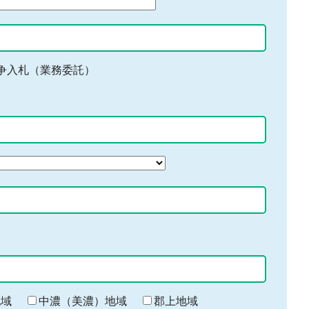
争入札（業務委託）
地域
中濃（美濃）地域
郡上地域