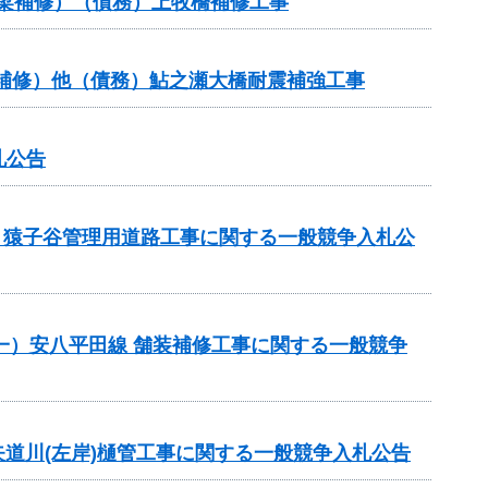
橋梁補修）（債務）上牧橋補修工事
橋梁補修）他（債務）鮎之瀬大橋耐震補強工事
札公告
業）猿子谷管理用道路工事に関する一般競争入札公
）（一）安八平田線 舗装補修工事に関する一般競争
務)矢道川(左岸)樋管工事に関する一般競争入札公告