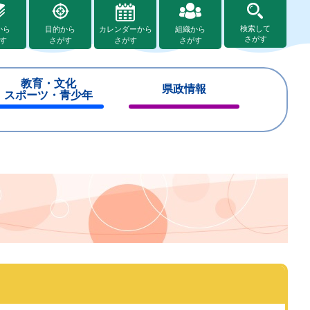
検索して
から
目的から
カレンダーから
組織から
さがす
す
さがす
さがす
さがす
教育・文化
県政情報
スポーツ・青少年
閉
閉
じ
じ
る
る