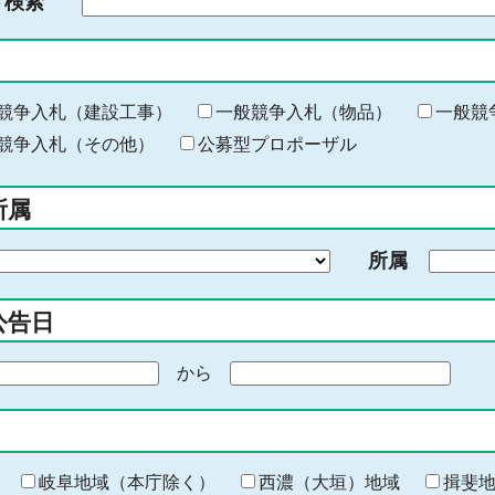
ド検索
検
索
す
る
キ
競争入札（建設工事）
一般競争入札（物品）
一般競
ー
競争入札（その他）
公募型プロポーザル
ワ
ー
所属
ド
を
所属
入
力
公告日
から
期
間
の
終
わ
岐阜地域（本庁除く）
西濃（大垣）地域
揖斐