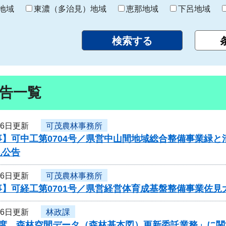
り
地域
東濃（多治見）地域
恵那地域
下呂地域
告一覧
26日更新
可茂農林事務所
事】可中工第0704号／県営中山間地域総合整備事業緑
札公告
26日更新
可茂農林事務所
事】可経工第0701号／県営経営体育成基盤整備事業佐
26日更新
林政課
年度 森林空間データ（森林基本図）更新委託業務」に関