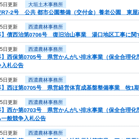
25日更新
大垣土木事務所
R7-2号 公共 都市公園整備（交付金）養老公園 東
25日更新
西濃農林事務所
事】債西治第0706号 復旧治山事業 湯口地区工事に関
25日更新
西濃農林事務所
事】西保第0705号 県営かんがい排水事業（保全合理
争入札公告
25日更新
西濃農林事務所
】西ほ第0705号 県営経営体育成基盤整備事業 牧1
25日更新
西濃農林事務所
】西か第0703号 県営かんがい排水事業（保全合理化
る一般競争入札公告
25日更新
西濃農林事務所