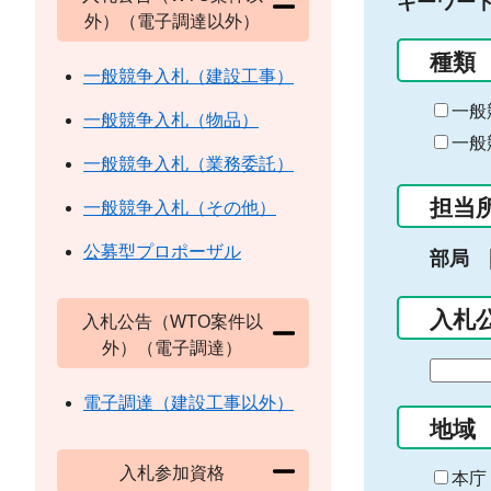
キーワー
外）（電子調達以外）
種類
一般競争入札（建設工事）
一般
一般競争入札（物品）
一般
一般競争入札（業務委託）
担当
一般競争入札（その他）
公募型プロポーザル
部局
入札
入札公告（WTO案件以
外）（電子調達）
期
間
電子調達（建設工事以外）
の
地域
始
入札参加資格
ま
本庁