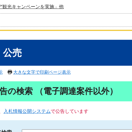
ア観光キャンペーンを実施」他
・公売
示
大きな文字で印刷ページ表示
告の検索 （電子調達案件以外）
、
入札情報公開システム
で公告しています