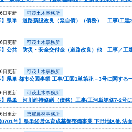
26日更新
可茂土木事務所
】県単 道路新設改良（緊自債）（債務） 工事/工建2
26日更新
可茂土木事務所
】公共 防災・安全交付金（道路改良）他 工事／工建1第1
26日更新
可茂土木事務所
】県単 都市公園事業 工事/工園1単第花－3号に関する
26日更新
可茂土木事務所
】県単 河川維持修繕（債務）工事/工河単第修7-2号
26日更新
恵那農林事務所
0701号】県単経営体育成基盤整備事業 下野地区他 