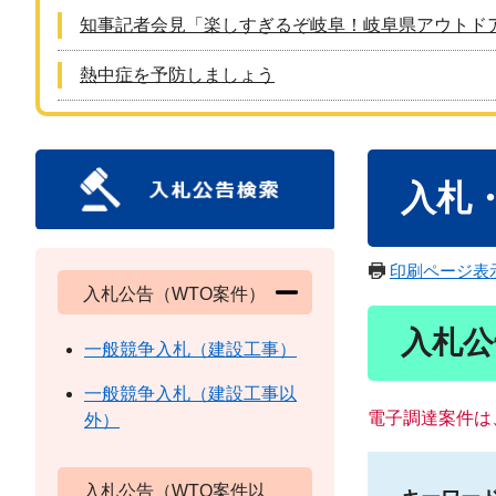
知事記者会見「楽しすぎるぞ岐阜！岐阜県アウトド
熱中症を予防しましょう
本
入札
文
印刷ページ表
入札公告（WTO案件）
入札公
一般競争入札（建設工事）
一般競争入札（建設工事以
電子調達案件は
外）
入札公告（WTO案件以