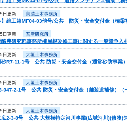
】維工第MK04-01号/公共 道路メンテナンス補助（
25日更新
美濃土木事務所
】維工第MF04-03他号/公共 防災・安全交付金（
25日更新
畜産研究所
所酪農研究部事務所棟屋根改修工事に関する一般競争入
25日更新
大垣土木事務所
砂R7-11-1号 公共 防災・安全交付金（通常砂防事
25日更新
大垣土木事務所
3-047-2-1号 公共 防災・安全交付金（舗装道補修
25日更新
大垣土木事務所
広2-3-8号 公共 大規模特定河川事業(広域河川)(債