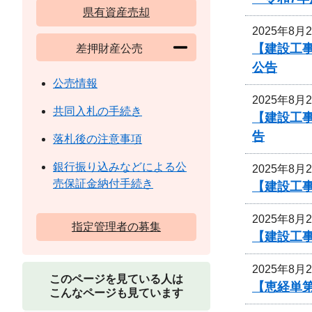
県有資産売却
2025年8月
【建設工事
差押財産公売
公告
公売情報
2025年8月
共同入札の手続き
【建設工事
告
落札後の注意事項
銀行振り込みなどによる公
2025年8月
売保証金納付手続き
【建設工事
2025年8月
指定管理者の募集
【建設工事
2025年8月
このページを見ている人は
【恵経単第
こんなページも見ています