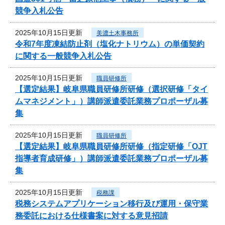
競争入札公告
2025年10月15日更新
美濃土木事務所
令和7年度凍結防止剤（塩化ナトリウム）の単価契約
に関する一般競争入札公告
2025年10月15日更新
職員研修所
【選定結果】岐阜県職員研修所研修（選択研修「タイ
ムマネジメント」）講師派遣委託業務プロポーザル募
集
2025年10月15日更新
職員研修所
【選定結果】岐阜県職員研修所研修（指定研修「OJT
指導者育成研修」）講師派遣委託業務プロポーザル募
集
2025年10月15日更新
税務課
税務システムアプリケーション移行及び運用・保守業
務委託における仕様書案に対する意見招請