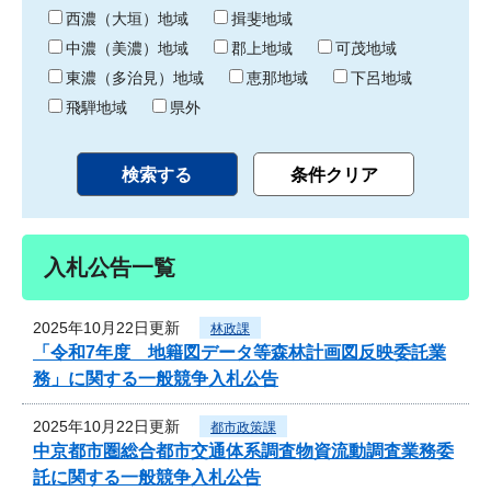
り
西濃（大垣）地域
揖斐地域
中濃（美濃）地域
郡上地域
可茂地域
東濃（多治見）地域
恵那地域
下呂地域
飛騨地域
県外
入札公告一覧
2025年10月22日更新
林政課
「令和7年度 地籍図データ等森林計画図反映委託業
務」に関する一般競争入札公告
2025年10月22日更新
都市政策課
中京都市圏総合都市交通体系調査物資流動調査業務委
託に関する一般競争入札公告