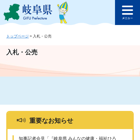
ペ
メ
このページの本文へ
ー
ニ
メ
ジ
ュ
ニ
の
ー
ュ
先
を
ー
頭
飛
トップページ
>
入札・公売
で
ば
す
し
入札・公売
。
て
本
文
へ
重要なお知らせ
知事記者会見「『岐阜県 みんなの健康・福祉ひろ