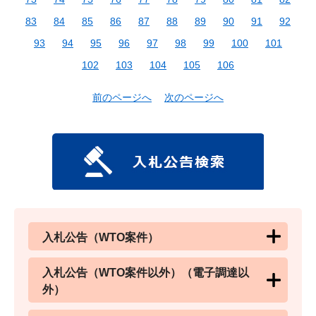
83
84
85
86
87
88
89
90
91
92
93
94
95
96
97
98
99
100
101
102
103
104
105
106
前のページへ
次のページへ
入札公告（WTO案件）
入札公告（WTO案件以外）（電子調達以
外）