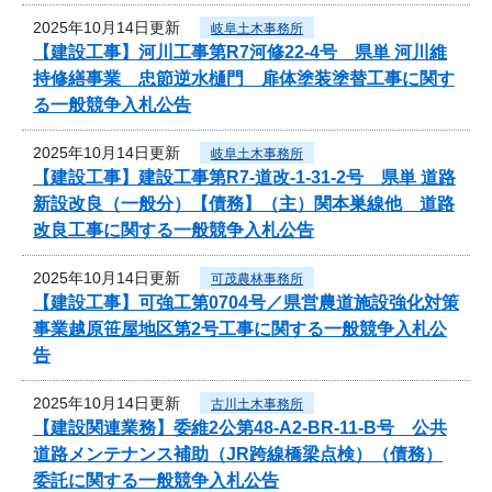
2025年10月14日更新
岐阜土木事務所
【建設工事】河川工事第R7河修22-4号 県単 河川維
持修繕事業 忠節逆水樋門 扉体塗装塗替工事に関す
る一般競争入札公告
2025年10月14日更新
岐阜土木事務所
【建設工事】建設工事第R7-道改-1-31-2号 県単 道路
新設改良（一般分）【債務】（主）関本巣線他 道路
改良工事に関する一般競争入札公告
2025年10月14日更新
可茂農林事務所
【建設工事】可強工第0704号／県営農道施設強化対策
事業越原笹屋地区第2号工事に関する一般競争入札公
告
2025年10月14日更新
古川土木事務所
【建設関連業務】委維2公第48-A2-BR-11-B号 公共
道路メンテナンス補助（JR跨線橋梁点検）（債務）
委託に関する一般競争入札公告