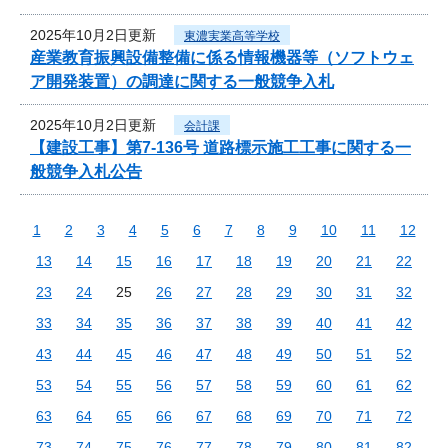
2025年10月2日更新
東濃実業高等学校
産業教育振興設備整備に係る情報機器等（ソフトウェ
ア開発装置）の調達に関する一般競争入札
2025年10月2日更新
会計課
【建設工事】第7-136号 道路標示施工工事に関する一
般競争入札公告
1
2
3
4
5
6
7
8
9
10
11
12
13
14
15
16
17
18
19
20
21
22
23
24
25
26
27
28
29
30
31
32
33
34
35
36
37
38
39
40
41
42
43
44
45
46
47
48
49
50
51
52
53
54
55
56
57
58
59
60
61
62
63
64
65
66
67
68
69
70
71
72
73
74
75
76
77
78
79
80
81
82