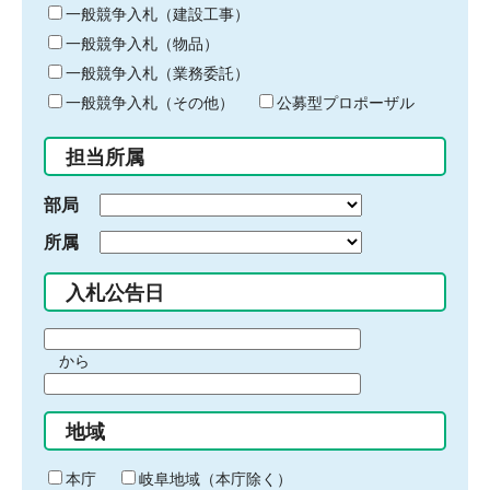
キ
一般競争入札（建設工事）
ー
一般競争入札（物品）
ワ
一般競争入札（業務委託）
ー
ド
一般競争入札（その他）
公募型プロポーザル
を
入
担当所属
力
部局
所属
入札公告日
期
から
間
期
の
間
始
地域
の
ま
終
り
わ
本庁
岐阜地域（本庁除く）