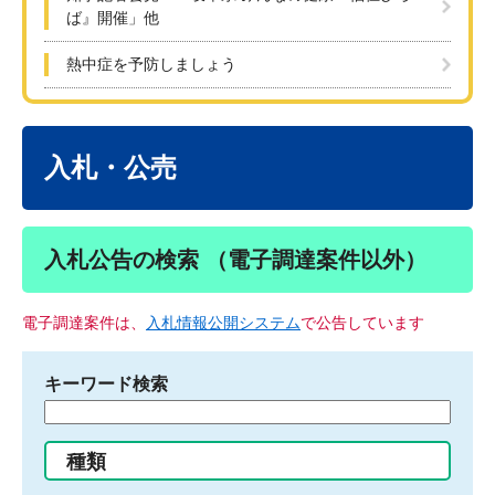
ば』開催」他
熱中症を予防しましょう
本
文
入札・公売
入札公告の検索 （電子調達案件以外）
電子調達案件は、
入札情報公開システム
で公告しています
キーワード検索
検
索
す
種類
る