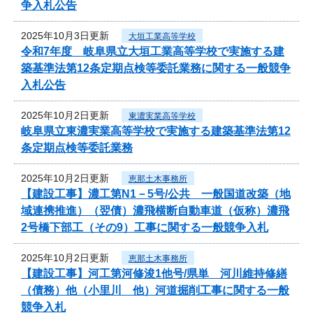
争入札公告
2025年10月3日更新
大垣工業高等学校
令和7年度 岐阜県立大垣工業高等学校で実施する建
築基準法第12条定期点検等委託業務に関する一般競争
入札公告
2025年10月2日更新
東濃実業高等学校
岐阜県立東濃実業高等学校で実施する建築基準法第12
条定期点検等委託業務
2025年10月2日更新
恵那土木事務所
【建設工事】濃工第N1－5号/公共 一般国道改築（地
域連携推進）（翌債）濃飛横断自動車道（仮称）濃飛
2号橋下部工（その9）工事に関する一般競争入札
2025年10月2日更新
恵那土木事務所
【建設工事】河工第河修浚1他号/県単 河川維持修繕
（債務）他（小里川 他）河道掘削工事に関する一般
競争入札