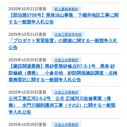
2025年10月21日更新
郡上農林事務所
【郡治第0709号】県単治山事業 下棚井地区工事に関
する一般競争入札公告
2025年10月21日更新
大垣工業高等学校
「プロダクト実習装置」の調達に関する一般競争入札
公告
2025年10月20日更新
大垣土木事務所
【建設関連業務】県砂委第砂修点R7-S-1号 県単 砂
防修繕（債務） 小倉谷他 砂防関係施設調査・点検
業務委託に関する一般競争入札公告
2025年10月20日更新
大垣土木事務所
公河工第広河2-5-2号 公共 広域河川改修事業（債
務） 水門川掘削護岸工事（その2）に関する一般競
争入札公告
2025年10月20日更新
大垣土木事務所