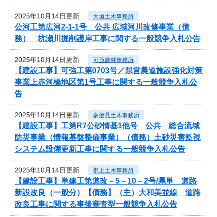
2025年10月14日更新
大垣土木事務所
公河工第広河2-1-1号 公共 広域河川改修事業（債
務） 杭瀬川掘削護岸工事に関する一般競争入札公告
2025年10月14日更新
可茂農林事務所
【建設工事】可強工第0703号／県営農道施設強化対策
事業上赤河橋地区第1号工事に関する一般競争入札公
告
2025年10月14日更新
多治見土木事務所
【建設工事】工第R7公砂情基1他号 公共 総合流域
防災事業（情報基盤整備事業）（債務）土砂災害監視
システム設備更新工事に関する一般競争入札公告
2025年10月14日更新
郡上土木事務所
【建設工事】単建工第道改－5－10－2号/県単 道路
新設改良（一般分）【債務】（主）大和美並線 道路
改良工事に関する事後審査型一般競争入札公告