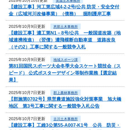
2025年10月10日更新
美濃土木事務所
【建設工事】河工第広域4-2-2号/公共 防災・安全交付
金（広域河川改修事業）（債務） 掘削護岸工事
2025年10月9日更新
恵那土木事務所
【建設工事】濃工第N1－8号/公共 一般国道改築（地
域連携推進）（翌債）濃飛横断自動車道 道路改良
（その2）工事に関する一般競争入札
2025年10月9日更新
地域スポーツ課
第81回国民スポーツ大会冬季大会スケート競技会（ス
ピード） 公式ポスターデザイン等制作業務【選定結
果】
2025年10月7日更新
郡上農林事務所
【郡施第0702号】県営農道施設強化対策事業 旭大橋
地区 第3号工事に関する一般競争入札公告
2025年10月7日更新
古川土木事務所
【建設工事】工維3公第55-A007-K1号 公共 防災・