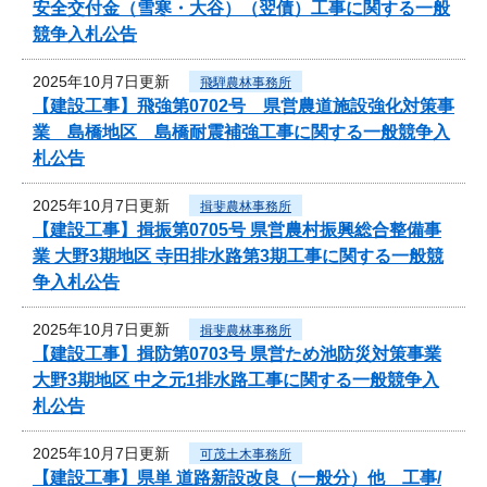
安全交付金（雪寒・大谷）（翌債）工事に関する一般
競争入札公告
2025年10月7日更新
飛騨農林事務所
【建設工事】飛強第0702号 県営農道施設強化対策事
業 島橋地区 島橋耐震補強工事に関する一般競争入
札公告
2025年10月7日更新
揖斐農林事務所
【建設工事】揖振第0705号 県営農村振興総合整備事
業 大野3期地区 寺田排水路第3期工事に関する一般競
争入札公告
2025年10月7日更新
揖斐農林事務所
【建設工事】揖防第0703号 県営ため池防災対策事業
大野3期地区 中之元1排水路工事に関する一般競争入
札公告
2025年10月7日更新
可茂土木事務所
【建設工事】県単 道路新設改良（一般分）他 工事/