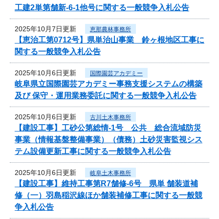
工建2単第舗新-6-1他号に関する一般競争入札公告
2025年10月7日更新
恵那農林事務所
【恵治工第0712号】県単治山事業 鈴ヶ根地区工事に
関する一般競争入札公告
2025年10月6日更新
国際園芸アカデミー
岐阜県立国際園芸アカデミー事務支援システムの構築
及び 保守・運用業務委託に関する一般競争入札公告
2025年10月6日更新
古川土木事務所
【建設工事】工砂公第総情-1号 公共 総合流域防災
事業（情報基盤整備事業）（債務）土砂災害監視シス
テム設備更新工事に関する一般競争入札公告
2025年10月6日更新
岐阜土木事務所
【建設工事】維持工事第R7舗修-6号 県単 舗装道補
修（一）羽島稲沢線ほか舗装補修工事に関する一般競
争入札公告