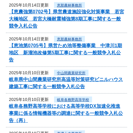
2025年10月14日更新
恵那農林事務所
【恵農強第0702号】県営農道施設強化対策事業 若宮
大橋地区 若宮大橋耐震補強第8期工事に関する一般
競争入札公告
2025年10月14日更新
恵那農林事務所
【恵池第0705号】県営ため池等整備事業 中津川1期
地区 新溜池改修第5期工事に関する一般競争入札公
告
2025年10月10日更新
中山間農業研究所
岐阜県中山間農業研究所高温等対策研究ビニルハウス
建築工事に関する一般競争入札公告
2025年10月10日更新
岐阜各務野高等学校
岐阜各務野高等学校における高等学校DX加速化推進
事業に係る情報機器等の調達に関する一般競争入札公
告（再）