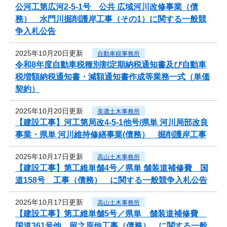
公河工第広河2-5-1号 公共 広域河川改修事業（債
務） 水門川掘削護岸工事（その1）に関する一般競
争入札公告
2025年10月20日更新
自動車税事務所
令和8年度自動車税種別割定期納税通知書及び自動車
税増額納税通知書・減額通知書作成等業務一式（単価
契約）
2025年10月20日更新
美濃土木事務所
【建設工事】河工第局改4-5-1他号/県単 河川局部改良
事業・県単 河川維持修繕事業(債務） 掘削護岸工事
2025年10月17日更新
高山土木事務所
【建設工事】第工維単舗4号／県単 舗装道補修費 国
道158号 工事（債務） に関する一般競争入札公告
2025年10月17日更新
高山土木事務所
【建設工事】第工維単舗5号／県単 舗装道補修費
国道361号他 留之原他工事（債務） に関する一般