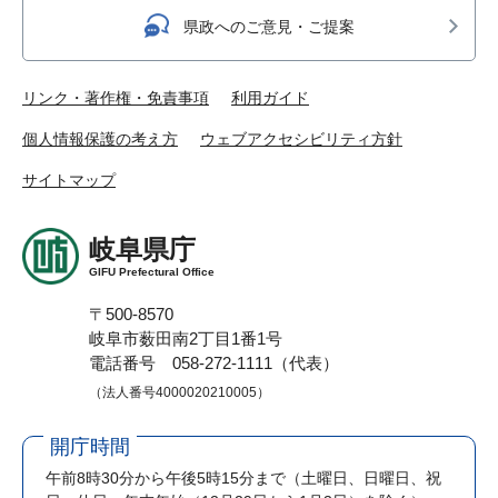
県政へのご意見・ご提案
リンク・著作権・免責事項
利用ガイド
個人情報保護の考え方
ウェブアクセシビリティ方針
サイトマップ
岐阜県庁
GIFU Prefectural Office
〒500-8570
岐阜市薮田南2丁目1番1号
電話番号 058-272-1111（代表）
（法人番号4000020210005）
開庁時間
午前8時30分から午後5時15分まで
（土曜日、日曜日、祝