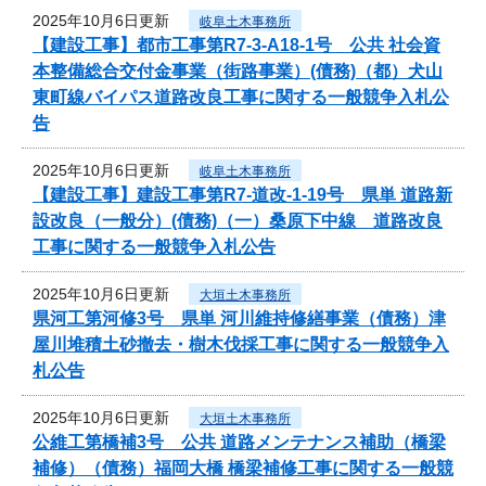
2025年10月6日更新
岐阜土木事務所
【建設工事】都市工事第R7-3-A18-1号 公共 社会資
本整備総合交付金事業（街路事業）(債務)（都）犬山
東町線バイパス道路改良工事に関する一般競争入札公
告
2025年10月6日更新
岐阜土木事務所
【建設工事】建設工事第R7-道改-1-19号 県単 道路新
設改良（一般分）(債務)（一）桑原下中線 道路改良
工事に関する一般競争入札公告
2025年10月6日更新
大垣土木事務所
県河工第河修3号 県単 河川維持修繕事業（債務）津
屋川堆積土砂撤去・樹木伐採工事に関する一般競争入
札公告
2025年10月6日更新
大垣土木事務所
公維工第橋補3号 公共 道路メンテナンス補助（橋梁
補修）（債務）福岡大橋 橋梁補修工事に関する一般競