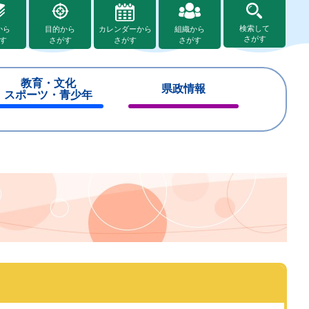
検索して
から
目的から
カレンダーから
組織から
さがす
す
さがす
さがす
さがす
教育・文化
県政情報
スポーツ・青少年
閉
閉
じ
じ
る
る