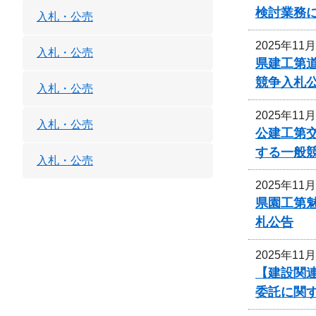
検討業務
入札・公売
2025年11
入札・公売
県建工第道
競争入札
入札・公売
2025年11
入札・公売
公建工第交
する一般
入札・公売
2025年11
県園工第魅
札公告
2025年11
【建設関連
委託に関