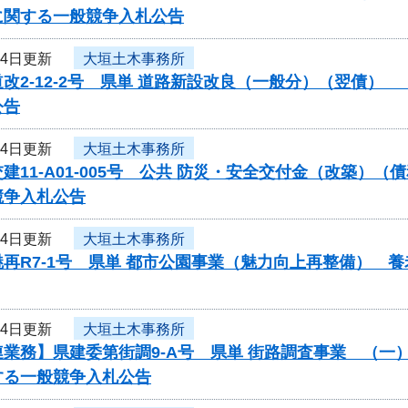
に関する一般競争入札公告
月4日更新
大垣土木事務所
改2-12-2号 県単 道路新設改良（一般分）（翌債
公告
月4日更新
大垣土木事務所
建11-A01-005号 公共 防災・安全交付金（改築
競争入札公告
月4日更新
大垣土木事務所
再R7-1号 県単 都市公園事業（魅力向上再整備） 
月4日更新
大垣土木事務所
業務】県建委第街調9-A号 県単 街路調査事業 （一
する一般競争入札公告