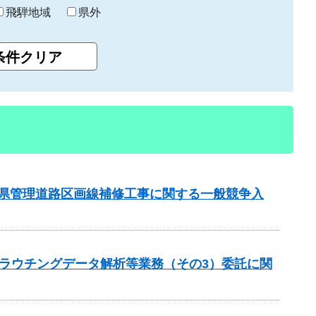
飛騨地域
県外
管内県管理道路区画線補修工事に関する一般競争入
 グラウチングデータ解析等業務（その3）委託に関