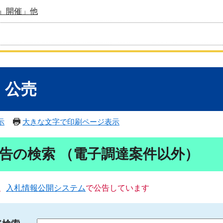
』開催」他
・公売
示
大きな文字で印刷ページ表示
告の検索 （電子調達案件以外）
、
入札情報公開システム
で公告しています