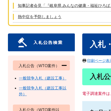
知事記者会見「『岐阜県 みんなの健康・福祉ひろば
熱中症を予防しましょう
本
入札
文
印刷ページ表
入札公告（WTO案件）
入札公
一般競争入札（建設工事）
一般競争入札（建設工事以
電子調達案件は
外）
入札公告（WTO案件以