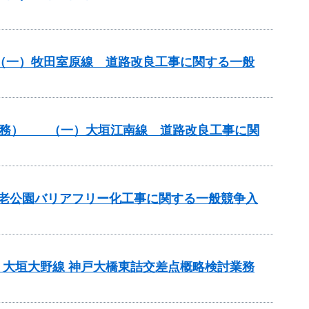
） （一）牧田室原線 道路改良工事に関する一般
）（債務） （一）大垣江南線 道路改良工事に関
養老公園バリアフリー化工事に関する一般競争入
）大垣大野線 神戸大橋東詰交差点概略検討業務