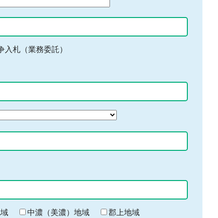
争入札（業務委託）
地域
中濃（美濃）地域
郡上地域