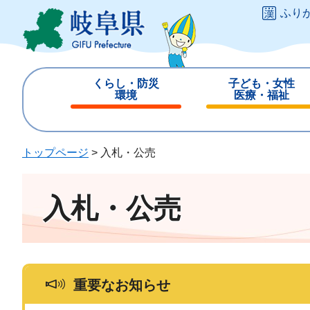
ペ
メ
ふり
ー
ニ
ジ
ュ
の
ー
先
を
くらし・防災
子ども・女性
頭
飛
環境
医療・福祉
で
ば
閉
閉
す
し
じ
じ
。
て
る
る
トップページ
>
入札・公売
本
文
へ
入札・公売
重要なお知らせ