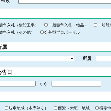
ド検索
検
索
す
る
キ
競争入札（建設工事）
一般競争入札（物品）
一般競
ー
競争入札（その他）
公募型プロポーザル
ワ
ー
所属
ド
を
所属
入
力
公告日
から
期
間
の
終
わ
岐阜地域（本庁除く）
西濃（大垣）地域
揖斐