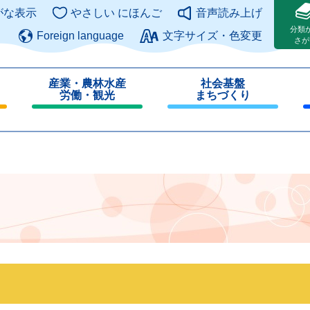
このページの本文へ
がな表示
やさしい にほんご
音声読み上げ
分類
Foreign language
文字サイズ・色変更
さが
産業・農林水産
社会基盤
労働・観光
まちづくり
閉
閉
じ
じ
る
る