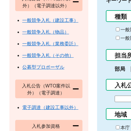
キーワー
外）（電子調達以外）
種類
一般競争入札（建設工事）
一般
一般競争入札（物品）
一般
一般競争入札（業務委託）
担当
一般競争入札（その他）
公募型プロポーザル
部局
入札
入札公告（WTO案件以
外）（電子調達）
期
間
電子調達（建設工事以外）
の
地域
始
入札参加資格
ま
本庁