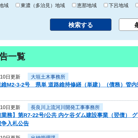
り
地域
東濃（多治見）地域
恵那地域
下呂地域
告一覧
月10日更新
大垣土木事務所
維M2-3-2号 県単 道路維持修繕（単建）（債務）
月10日更新
長良川上流河川開発工事事務所
業務】第R7-22号/公共 内ケ谷ダム建設事業（翌債）
競争入札公告
月10日更新
出納管理課