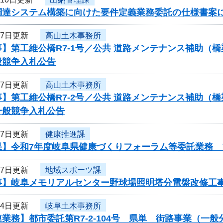
調達システム構築に向けた要件定義業務委託の仕様書案
月7日更新
高山土木事務所
】第工維公橋R7-1号／公共 道路メンテナンス補助（
般競争入札公告
月7日更新
高山土木事務所
事】第工維公橋R7-2号／公共 道路メンテナンス補助
一般競争入札公告
月7日更新
健康推進課
果】令和7年度岐阜県健康づくりフォーラム等委託業務 
月7日更新
地域スポーツ課
事】岐阜メモリアルセンター野球場照明塔分電盤改修工
月4日更新
岐阜土木事務所
業務】都市委託第R7-2-104号 県単 街路事業（一