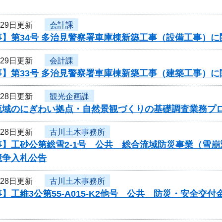
月29日更新
会計課
事】第34号 多治見警察署車庫棟新築工事（設備工事）
月29日更新
会計課
事】第33号 多治見警察署車庫棟新築工事（建築工事）
月28日更新
観光企画課
流域のにぎわい拠点・自然景観づくりの基礎調査業務プ
月28日更新
古川土木事務所
事】工砂公第総雪2-1号 公共 総合流域防災事業（雪
競争入札公告
月28日更新
古川土木事務所
】工維3公第55-A015-K2他号 公共 防災・安全