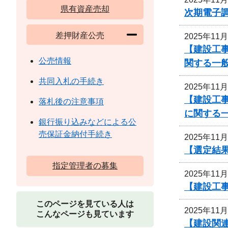
県有資産売却
次期電子
差押財産公売
2025年11
【建設工事
公売情報
関する一
共同入札の手続き
2025年11
【建設工
落札後の注意事項
に関する
銀行振り込みなどによる公
売保証金納付手続き
2025年11
【選定結
指定管理者の募集
2025年11
【建設工
このページを見ている人は
2025年11
こんなページも見ています
【建設関連