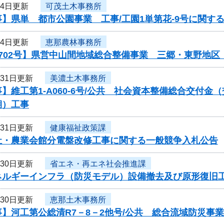
月4日更新
可茂土木事務所
】県単 都市公園事業 工事/工園1単第花-9号に関す
月4日更新
恵那農林事務所
0702号】県営中山間地域総合整備事業 三郷・東野地
月31日更新
美濃土木事務所
】維工第1-A060-6号/公共 社会資本整備総合交付
期）工事
月31日更新
健康福祉政策課
祉・農業会館分電盤改修工事に関する一般競争入札公告
月30日更新
省エネ・再エネ社会推進課
ネルギーインフラ（防災モデル）設備撤去及び原形復旧
月30日更新
恵那土木事務所
事】河工第公総清R7－8－2他号/公共 総合流域防災事