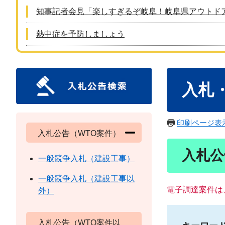
知事記者会見「楽しすぎるぞ岐阜！岐阜県アウトド
熱中症を予防しましょう
本
入札
文
印刷ページ表
入札公告（WTO案件）
入札公
一般競争入札（建設工事）
一般競争入札（建設工事以
電子調達案件は
外）
入札公告（WTO案件以