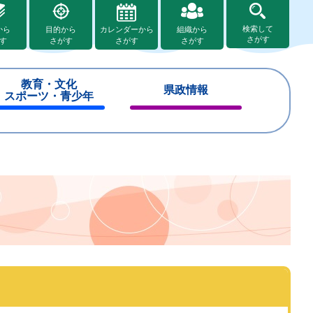
検索して
から
目的から
カレンダーから
組織から
さがす
す
さがす
さがす
さがす
教育・文化
県政情報
スポーツ・青少年
閉
閉
じ
じ
る
る