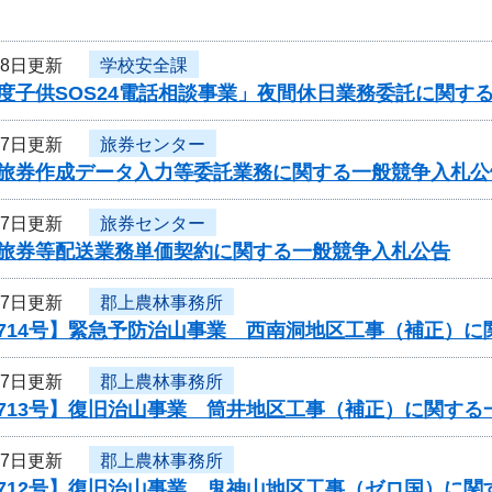
18日更新
学校安全課
度子供SOS24電話相談事業」夜間休日業務委託に関す
17日更新
旅券センター
度旅券作成データ入力等委託業務に関する一般競争入札公
17日更新
旅券センター
度旅券等配送業務単価契約に関する一般競争入札公告
17日更新
郡上農林事務所
0714号】緊急予防治山事業 西南洞地区工事（補正）
17日更新
郡上農林事務所
713号】復旧治山事業 筒井地区工事（補正）に関する
17日更新
郡上農林事務所
0712号】復旧治山事業 鬼神山地区工事（ゼロ国）に関