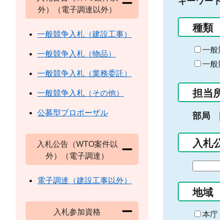
キーワー
外）（電子調達以外）
種類
一般競争入札（建設工事）
一般
一般競争入札（物品）
一般
一般競争入札（業務委託）
担当
一般競争入札（その他）
公募型プロポーザル
部局
入札
入札公告（WTO案件以
外）（電子調達）
期
間
電子調達（建設工事以外）
の
地域
始
入札参加資格
ま
本庁