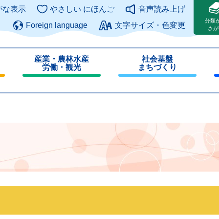
このページの本文へ
がな表示
やさしい にほんご
音声読み上げ
分類
Foreign language
文字サイズ・色変更
さが
産業・農林水産
社会基盤
労働・観光
まちづくり
閉
閉
じ
じ
る
る