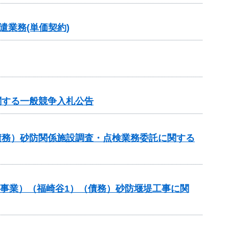
業務(単価契約)
関する一般競争入札公告
債務）砂防関係施設調査・点検業務委託に関する
防事業）（福崎谷1）（債務）砂防堰堤工事に関