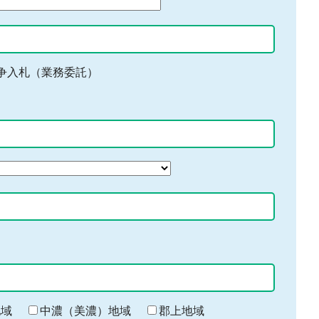
争入札（業務委託）
地域
中濃（美濃）地域
郡上地域