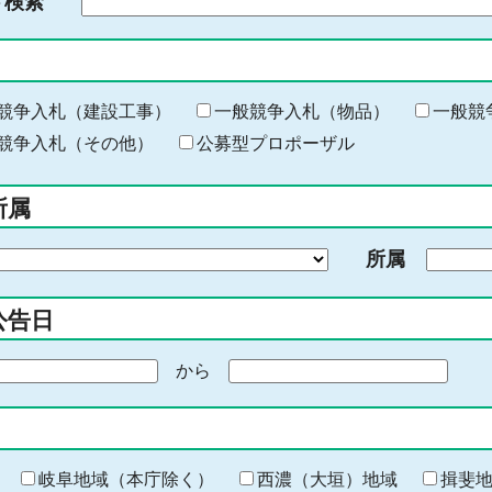
ド検索
検
索
す
る
キ
競争入札（建設工事）
一般競争入札（物品）
一般競
ー
競争入札（その他）
公募型プロポーザル
ワ
ー
所属
ド
を
所属
入
力
公告日
から
期
間
の
終
わ
岐阜地域（本庁除く）
西濃（大垣）地域
揖斐