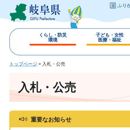
ペ
メ
ふり
ー
ニ
ジ
ュ
の
ー
先
を
くらし・防災
子ども・女性
頭
飛
環境
医療・福祉
で
ば
閉
閉
す
し
じ
じ
。
て
る
る
トップページ
>
入札・公売
本
文
へ
入札・公売
重要なお知らせ