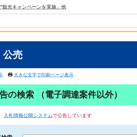
ア観光キャンペーンを実施」他
・公売
示
大きな文字で印刷ページ表示
告の検索 （電子調達案件以外）
、
入札情報公開システム
で公告しています