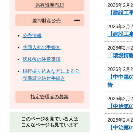
2026年2月
県有資産売却
【建設工
差押財産公売
2026年2月
【建設工
公売情報
共同入札の手続き
2026年2月
「環境情
落札後の注意事項
2026年2月
銀行振り込みなどによる公
【中中第
売保証金納付手続き
告
指定管理者の募集
2026年2月
【中治第0
このページを見ている人は
2026年2月
こんなページも見ています
【中治第0