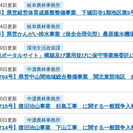
24日更新
岐阜農林事務所
事】県営経営体育成基盤整備事業 下城田寺1期地区第5
24日更新
岐阜農林事務所
事】県営かんがい排水事業（保全合理化型）桑原揚水機場
20日更新
環境生活政策課
報ポータルサイト」構築及び運用並びに保守等業務委託
20日更新
中濃農林事務所
0704号】県営中山間地域総合整備事業 関北東部地区
20日更新
中濃農林事務所
715号】復旧治山事業 杉島工事 に関する一般競争入
20日更新
中濃農林事務所
714号】復旧治山事業 下山工事 に関する一般競争入