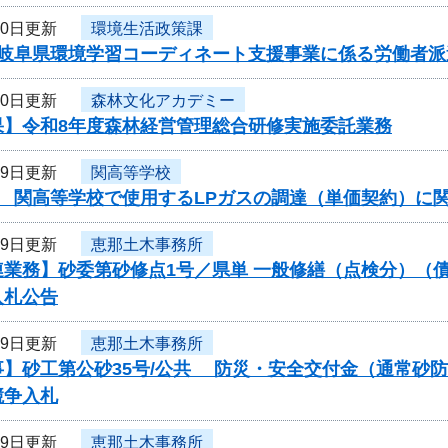
20日更新
環境生活政策課
岐阜県環境学習コーディネート支援事業に係る労働者派遣
20日更新
森林文化アカデミー
果】令和8年度森林経営管理総合研修実施委託業務
19日更新
関高等学校
度 関高等学校で使用するLPガスの調達（単価契約）に
19日更新
恵那土木事務所
連業務】砂委第砂修点1号／県単 一般修繕（点検分）（
入札公告
19日更新
恵那土木事務所
事】砂工第公砂35号/公共 防災・安全交付金（通常砂
競争入札
19日更新
恵那土木事務所