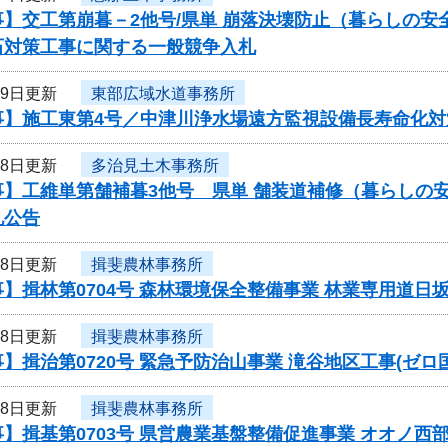
事】交工第崩暮－2他号/県単 崩落決壊防止（暮らしの
石対策工事に関する一般競争入札
19日更新
東部広域水道事務所
事】施工東第4号／中津川浄水場遠方監視設備長寿命化対
18日更新
多治見土木事務所
事】工維単第舗補暮3他号 県単 舗装道補修（暮らしの
札公告
18日更新
揖斐農林事務所
】揖林第0704号 森林環境保全整備事業 林業専用道
18日更新
揖斐農林事務所
】揖治第0720号 緊急予防治山事業 滝谷地区工事(ゼ
18日更新
揖斐農林事務所
】揖基第0703号 県営農業基盤整備促進事業 オオノ西