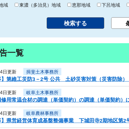
り
地域
東濃（多治見）地域
恵那地域
下呂地域
告一覧
24日更新
揖斐土木事務所
事】第維工災防3－2号 公共 土砂災害対策（災害防除
24日更新
岐阜土木事務所
補修用常温合材の調達（単価契約）の調達（単価契約）
24日更新
岐阜農林事務所
事】県営経営体育成基盤整備事業 下城田寺2期地区第2