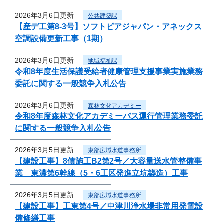
2026年3月6日更新
公共建築課
【産デ工第8-3号】ソフトピアジャパン・アネックス
空調設備更新工事（1期）
2026年3月6日更新
地域福祉課
令和8年度生活保護受給者健康管理支援事業実施業務
委託に関する一般競争入札公告
2026年3月6日更新
森林文化アカデミー
令和8年度森林文化アカデミーバス運行管理業務委託
に関する一般競争入札公告
2026年3月5日更新
東部広域水道事務所
【建設工事】8債施工B2第2号／大容量送水管整備事
業 東濃第6幹線（5・6工区発進立坑築造）工事
2026年3月5日更新
東部広域水道事務所
【建設工事】工東第4号／中津川浄水場非常用発電設
備修繕工事