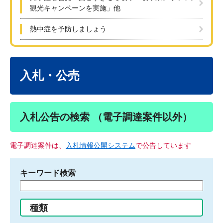
観光キャンペーンを実施」他
熱中症を予防しましょう
本
文
入札・公売
入札公告の検索 （電子調達案件以外）
電子調達案件は、
入札情報公開システム
で公告しています
キーワード検索
検
索
す
種類
る