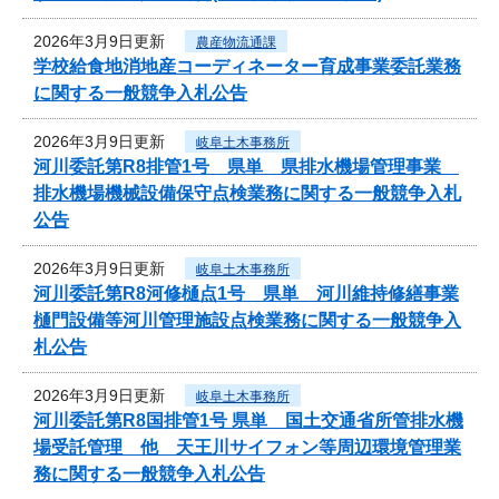
2026年3月9日更新
農産物流通課
学校給食地消地産コーディネーター育成事業委託業務
に関する一般競争入札公告
2026年3月9日更新
岐阜土木事務所
河川委託第R8排管1号 県単 県排水機場管理事業
排水機場機械設備保守点検業務に関する一般競争入札
公告
2026年3月9日更新
岐阜土木事務所
河川委託第R8河修樋点1号 県単 河川維持修繕事業
樋門設備等河川管理施設点検業務に関する一般競争入
札公告
2026年3月9日更新
岐阜土木事務所
河川委託第R8国排管1号 県単 国土交通省所管排水機
場受託管理 他 天王川サイフォン等周辺環境管理業
務に関する一般競争入札公告