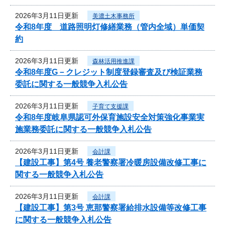
2026年3月11日更新
美濃土木事務所
令和8年度 道路照明灯修繕業務（管内全域）単価契
約
2026年3月11日更新
森林活用推進課
令和8年度G－クレジット制度登録審査及び検証業務
委託に関する一般競争入札公告
2026年3月11日更新
子育て支援課
令和8年度岐阜県認可外保育施設安全対策強化事業実
施業務委託に関する一般競争入札公告
2026年3月11日更新
会計課
【建設工事】第4号 養老警察署冷暖房設備改修工事に
関する一般競争入札公告
2026年3月11日更新
会計課
【建設工事】第3号 恵那警察署給排水設備等改修工事
に関する一般競争入札公告