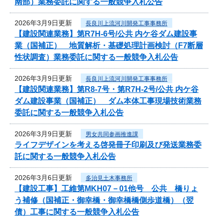
南部）業務委託に関する一般競争入札公告
2026年3月9日更新
長良川上流河川開発工事事務所
【建設関連業務】第R7H-6号/公共 内ケ谷ダム建設事
業（国補正） 地質解析・基礎処理計画検討（F7断層
性状調査）業務委託に関する一般競争入札公告
2026年3月9日更新
長良川上流河川開発工事事務所
【建設関連業務】第R8-7号・第R7H-2号/公共 内ケ谷
ダム建設事業（国補正） ダム本体工事現場技術業務
委託に関する一般競争入札公告
2026年3月9日更新
男女共同参画推進課
ライフデザインを考える啓発冊子印刷及び発送業務委
託に関する一般競争入札公告
2026年3月6日更新
多治見土木事務所
【建設工事】工維第MKH07－01他号 公共 橋りょ
う補修（国補正・御幸橋・御幸橋橋側歩道橋）（翌
債）工事に関する一般競争入札公告