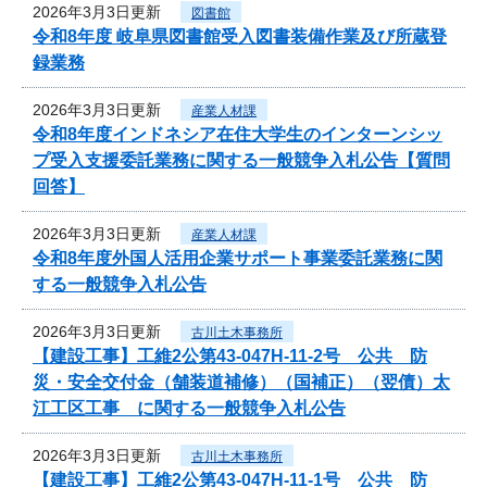
2026年3月3日更新
図書館
令和8年度 岐阜県図書館受入図書装備作業及び所蔵登
録業務
2026年3月3日更新
産業人材課
令和8年度インドネシア在住大学生のインターンシッ
プ受入支援委託業務に関する一般競争入札公告【質問
回答】
2026年3月3日更新
産業人材課
令和8年度外国人活用企業サポート事業委託業務に関
する一般競争入札公告
2026年3月3日更新
古川土木事務所
【建設工事】工維2公第43-047H-11-2号 公共 防
災・安全交付金（舗装道補修）（国補正）（翌債）太
江工区工事 に関する一般競争入札公告
2026年3月3日更新
古川土木事務所
【建設工事】工維2公第43-047H-11-1号 公共 防