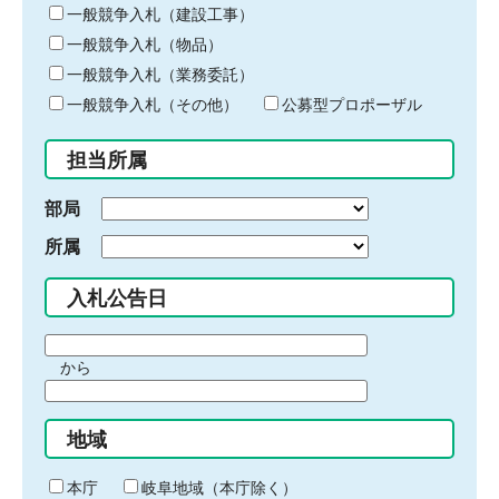
キ
一般競争入札（建設工事）
ー
一般競争入札（物品）
ワ
一般競争入札（業務委託）
ー
ド
一般競争入札（その他）
公募型プロポーザル
を
入
担当所属
力
部局
所属
入札公告日
期
から
間
期
の
間
始
地域
の
ま
終
り
わ
本庁
岐阜地域（本庁除く）