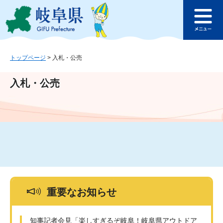
ペ
メ
このページの本文へ
ー
ニ
メ
ジ
ュ
ニ
の
ー
ュ
先
を
ー
頭
飛
トップページ
>
入札・公売
で
ば
す
し
入札・公売
。
て
本
文
へ
重要なお知らせ
知事記者会見「楽しすぎるぞ岐阜！岐阜県アウトドア