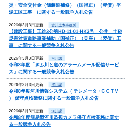
災・安全交付金（舗装道補修）（国補正）（翌債）平
湯工区工事 に関する一般競争入札公告
2026年3月3日更新
古川土木事務所
【建設工事】工維3公第HD-11-01-HK3号 公共 土砂
災害対策道路事業補助（国補正）（見座）（翌債）工
事 に関する一般競争入札公告
2026年3月3日更新
河川課
令和8年度「ぎふ川と道のアラームメール配信サービ
ス」に関する一般競争入札公告
2026年3月3日更新
河川課
令和8年度河川情報システム（ テレメータ・C C T V
） 保守点検業務に関する一般競争入札公告
2026年3月3日更新
河川課
令和8年度簡易型河川監視カメラ保守点検業務に関す
る一般競争入札公告