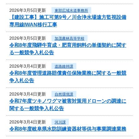
2026年3月5日更新
東部広域水道事務所
【建設工事】施工可第9号／川合浄水場遠方監視設備
専用線IWAN移行工事
2026年3月5日更新
加茂農林高等学校
令和8年度飛騨牛育成・肥育用飼料の単価契約に関す
る一般競争入札公告
2026年3月4日更新
道路維持課
令和8年度管理道路賠償責任保険業務に関する一般競
争入札公告
2026年3月4日更新
自然環境課
令和7年度ツキノワグマ被害対策用ドローンの調達に
関する一般競争入札公告
2026年3月4日更新
河川課
令和8年度岐阜県水防訓練資器材等供与事業調達業務