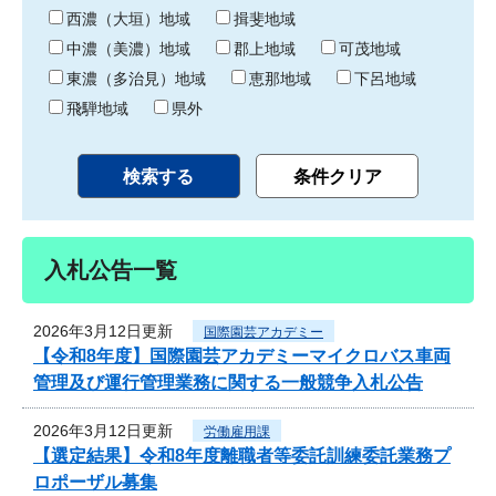
り
西濃（大垣）地域
揖斐地域
中濃（美濃）地域
郡上地域
可茂地域
東濃（多治見）地域
恵那地域
下呂地域
飛騨地域
県外
入札公告一覧
2026年3月12日更新
国際園芸アカデミー
【令和8年度】国際園芸アカデミーマイクロバス車両
管理及び運行管理業務に関する一般競争入札公告
2026年3月12日更新
労働雇用課
【選定結果】令和8年度離職者等委託訓練委託業務プ
ロポーザル募集