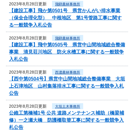
2023年8月28日更新
飛騨農林事務所
【建設工事】飛か第0501号 県営かんがい排水事業
（保全合理化型） 中根地区 第1号管路工事に関す
る一般競争入札公告
2023年8月28日更新
飛騨農林事務所
【建設工事】飛中第0505号 県営中山間地域総合整備
事業 清見荘川地区 防火水槽工事に関する一般競争
入札公告
2023年8月28日更新
西濃農林事務所
【西中第0504号】県営中山間地域総合整備事業 大垣
上石津地区 山村集落排水工事に関する一般競争入札
公告
2023年8月28日更新
大垣土木事務所
公維工第橋補1号 公共 道路メンテナンス補助（橋梁補
修）一之瀬大橋 防護柵取替工事に関する一般競争入
札公告