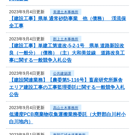
2023年9月4日更新
美濃土木事務所
【建設工事】県単 通常砂防事業 他（債務） 渓流保
全工事
2023年9月4日更新
郡上土木事務所
【建設工事】単建工第道改-5-2-1号 県単 道路新設改
良（一般分）（債務）（主）大和美並線 道路改良工
事に関する一般競争入札公告
2023年9月4日更新
公共建築課
【建設関連業務】【農委第5-116号】畜産研究所豚舎
エリア建設工事の工事監理委託に関する一般競争入札
公告
2023年9月4日更新
高山土木事務所
低濃度PCB廃棄物収集運搬業務委託（大野郡白川村小
白川地内）
2023年9月1日更新
東部広域水道事務所