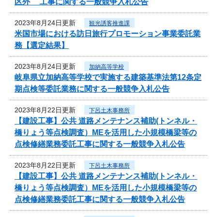
区外 工事に関する一般競争入札公告
2023年8月24日更新
観光誘客推進課
米国市場における訪日旅行プロモーション事業委託業
務【選定結果】
2023年8月24日更新
加納高等学校
岐阜県立加納高等学校で実施する建築基準法第12条定
期点検等委託業務に関する一般競争入札公告
2023年8月22日更新
下呂土木事務所
【建設工事】公共 道路メンテナンス補助(トンネル・
橋りょう等点検調査）MEを活用した小規模橋梁等の
点検修繕業務委託工事に関する一般競争入札公告
2023年8月22日更新
下呂土木事務所
【建設工事】公共 道路メンテナンス補助(トンネル・
橋りょう等点検調査）MEを活用した小規模橋梁等の
点検修繕業務委託工事に関する一般競争入札公告