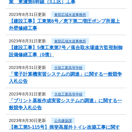
業 東濃第6幹線（3工区）工事
2023年8月31日更新
東部広域水道事務所
【建設工事】工東第6号／恵下第二増圧ポンプ所屋上
外壁修繕工事
2023年8月31日更新
東部広域水道事務所
【建設工事】5債工東第7号／落合取水場遠方監視制御
設備修繕工事（0債）
2023年8月31日更新
大垣工業高等学校
「電子計算機実習システムの調達」に関する一般競争
入札公告
2023年8月31日更新
大垣工業高等学校
「プリント基板作成実習システムの調達」に関する一
般競争入札公告
2023年8月30日更新
公共建築課
【教工第5-115号】揖斐高屋外トイレ改築工事に関す