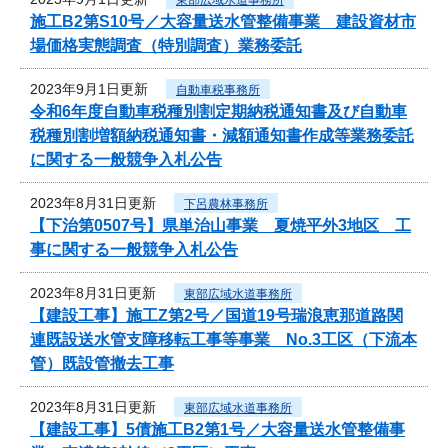
施工B2第S10号／大容量送水管整備事業 建設資材市
場価格実態調査（特別調査）業務委託
2023年9月1日更新
自動車税事務所
令和6年度自動車税種別割定期納税通知書及び自動車
税種別割増額納税通知書・減額通知書作成等業務委託
に関する一般競争入札公告
2023年8月31日更新
下呂農林事務所
【下治第0507号】県単治山事業 夏焼平外3地区 工
事に関する一般競争入札公告
2023年8月31日更新
東部広域水道事務所
【建設工事】施工Z第2号／国道19号瑞浪恵那道路関
連既設送水管支障移転工事等事業 No.3工区（下流本
管）既設管撤去工事
2023年8月31日更新
東部広域水道事務所
【建設工事】5債施工B2第1号／大容量送水管整備事