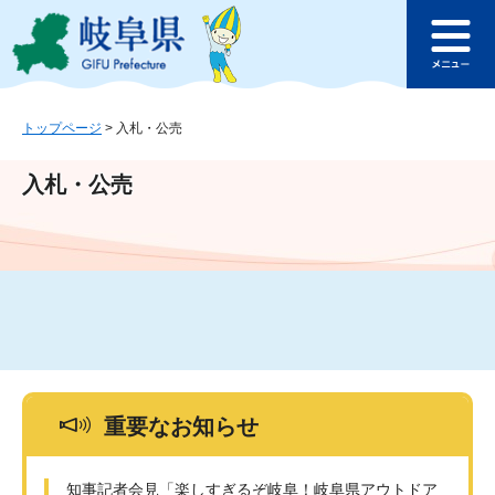
ペ
メ
このページの本文へ
ー
ニ
メ
ジ
ュ
ニ
の
ー
ュ
先
を
ー
頭
飛
トップページ
>
入札・公売
で
ば
す
し
入札・公売
。
て
本
文
へ
重要なお知らせ
知事記者会見「楽しすぎるぞ岐阜！岐阜県アウトドア