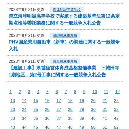
2023年8月21日更新
海津明誠高等学校
県立海津明誠高等学校で実施する建築基準法第12条定
期点検等委託業務に関する一般競争入札公告
2023年8月21日更新
飛騨農林事務所
PHV国産乗用自動車（新車）の調達に関する一般競争
入札
2023年8月21日更新
岐阜農林事務所
【建設工事】県営経営体育成基盤整備事業 下城田寺
1期地区 第2号工事に関する一般競争入札公告
1
2
3
4
5
6
7
8
9
10
11
12
13
14
15
16
17
18
19
20
21
22
23
24
25
26
27
28
29
30
31
32
33
34
35
36
37
38
39
40
41
42
43
44
45
46
47
48
49
50
51
52