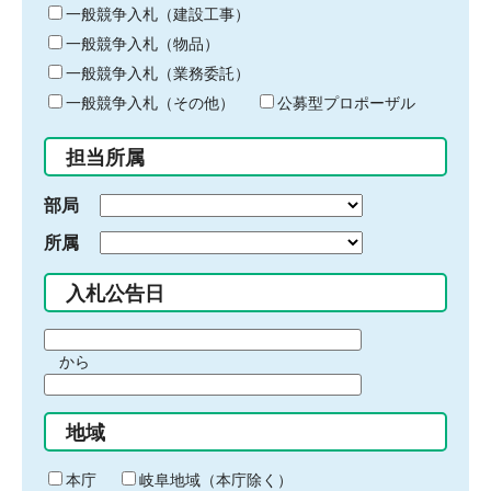
キ
一般競争入札（建設工事）
ー
一般競争入札（物品）
ワ
一般競争入札（業務委託）
ー
ド
一般競争入札（その他）
公募型プロポーザル
を
入
担当所属
力
部局
所属
入札公告日
期
から
間
期
の
間
始
地域
の
ま
終
り
わ
本庁
岐阜地域（本庁除く）