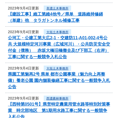
2023年9月4日更新
美濃土木事務所
【建設工事】維工第維4他号／県単 道路維持修繕
（単建）他 タラガトンネル補修工事
2023年9月4日更新
大垣土木事務所
公河工・公建工第大広2-1・交建防11-A01-002-4号公
共 大規模特定河川事業（広域河川）・公共防災安全交
付金（債務） 赤坂大橋旧橋撤去及び下部工（右岸）
工事に関する一般競争入札公告
2023年9月4日更新
大垣土木事務所
県園工第魅再2号 県単 都市公園事業（魅力向上再整
備）養老公園 園内舗装修繕工事に関する一般競争入札
公告
2023年9月4日更新
西濃農林事務所
【西特第0501号】県営特定農業用管水路等特別対策事
業 時北部地区 第1期用水路工事に関する一般競争
入札公告