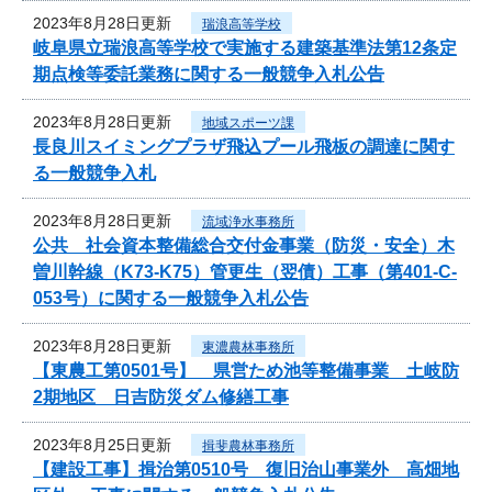
2023年8月28日更新
瑞浪高等学校
岐阜県立瑞浪高等学校で実施する建築基準法第12条定
期点検等委託業務に関する一般競争入札公告
2023年8月28日更新
地域スポーツ課
長良川スイミングプラザ飛込プール飛板の調達に関す
る一般競争入札
2023年8月28日更新
流域浄水事務所
公共 社会資本整備総合交付金事業（防災・安全）木
曽川幹線（K73-K75）管更生（翌債）工事（第401-C-
053号）に関する一般競争入札公告
2023年8月28日更新
東濃農林事務所
【東農工第0501号】 県営ため池等整備事業 土岐防
2期地区 日吉防災ダム修繕工事
2023年8月25日更新
揖斐農林事務所
【建設工事】揖治第0510号 復旧治山事業外 高畑地