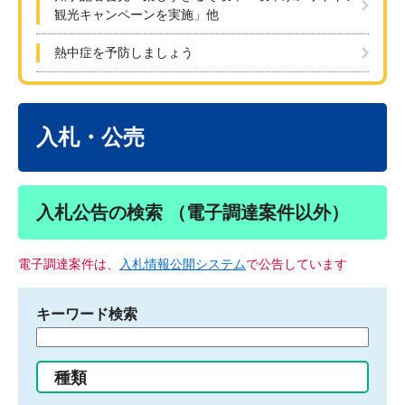
観光キャンペーンを実施」他
熱中症を予防しましょう
本
文
入札・公売
入札公告の検索 （電子調達案件以外）
電子調達案件は、
入札情報公開システム
で公告しています
キーワード検索
検
索
す
種類
る