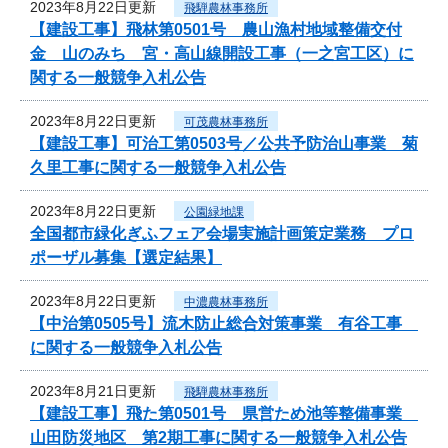
2023年8月22日更新
飛騨農林事務所
【建設工事】飛林第0501号 農山漁村地域整備交付
金 山のみち 宮・高山線開設工事（一之宮工区）に
関する一般競争入札公告
2023年8月22日更新
可茂農林事務所
【建設工事】可治工第0503号／公共予防治山事業 菊
久里工事に関する一般競争入札公告
2023年8月22日更新
公園緑地課
全国都市緑化ぎふフェア会場実施計画策定業務 プロ
ポーザル募集【選定結果】
2023年8月22日更新
中濃農林事務所
【中治第0505号】流木防止総合対策事業 有谷工事
に関する一般競争入札公告
2023年8月21日更新
飛騨農林事務所
【建設工事】飛た第0501号 県営ため池等整備事業
山田防災地区 第2期工事に関する一般競争入札公告