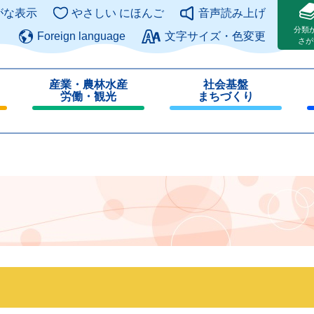
このページの本文へ
がな表示
やさしい にほんご
音声読み上げ
分類
Foreign language
文字サイズ・色変更
さが
産業・農林水産
社会基盤
労働・観光
まちづくり
閉
閉
じ
じ
る
る