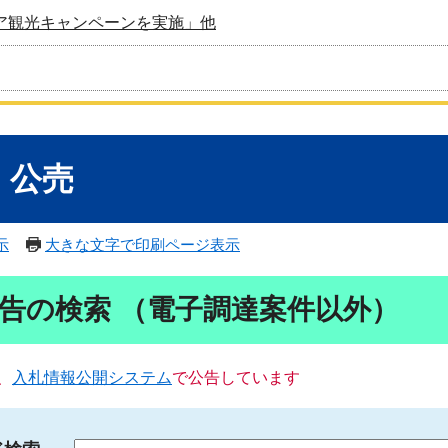
ア観光キャンペーンを実施」他
・公売
示
大きな文字で印刷ページ表示
告の検索 （電子調達案件以外）
、
入札情報公開システム
で公告しています