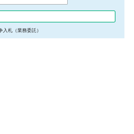
争入札（業務委託）
地域
中濃（美濃）地域
郡上地域