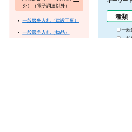
キーワー
外）（電子調達以外）
種類
一般競争入札（建設工事）
一般
一般競争入札（物品）
一般
一般競争入札（業務委託）
担当
一般競争入札（その他）
公募型プロポーザル
部局
入札
入札公告（WTO案件以
外）（電子調達）
期
間
電子調達（建設工事以外）
の
地域
始
入札参加資格
ま
本庁