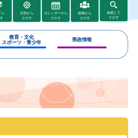
検索して
から
目的から
カレンダーから
組織から
さがす
す
さがす
さがす
さがす
教育・文化
県政情報
スポーツ・青少年
閉
閉
じ
じ
る
る