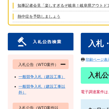
知事記者会見「楽しすぎるぞ岐阜！岐阜県アウトド
熱中症を予防しましょう
本
入札
文
印刷ページ表
入札公告（WTO案件）
入札公
一般競争入札（建設工事）
一般競争入札（建設工事以
電子調達案件は
外）
入札公告（WTO案件以