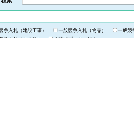
ド検索
検
索
す
る
キ
競争入札（建設工事）
一般競争入札（物品）
一般競
ー
競争入札（その他）
公募型プロポーザル
ワ
ー
所属
ド
を
所属
入
力
公告日
から
期
間
の
終
わ
岐阜地域（本庁除く）
西濃（大垣）地域
揖斐