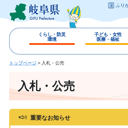
ペ
メ
ふり
ー
ニ
ジ
ュ
の
ー
先
を
くらし・防災
子ども・女性
頭
飛
環境
医療・福祉
で
ば
閉
閉
す
し
じ
じ
。
て
る
る
トップページ
>
入札・公売
本
文
へ
入札・公売
重要なお知らせ