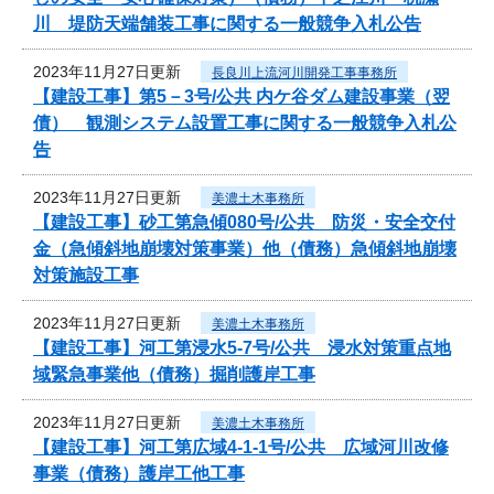
川 堤防天端舗装工事に関する一般競争入札公告
2023年11月27日更新
長良川上流河川開発工事事務所
【建設工事】第5－3号/公共 内ケ谷ダム建設事業（翌
債） 観測システム設置工事に関する一般競争入札公
告
2023年11月27日更新
美濃土木事務所
【建設工事】砂工第急傾080号/公共 防災・安全交付
金（急傾斜地崩壊対策事業）他（債務）急傾斜地崩壊
対策施設工事
2023年11月27日更新
美濃土木事務所
【建設工事】河工第浸水5-7号/公共 浸水対策重点地
域緊急事業他（債務）掘削護岸工事
2023年11月27日更新
美濃土木事務所
【建設工事】河工第広域4-1-1号/公共 広域河川改修
事業（債務）護岸工他工事