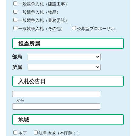
キ
一般競争入札（建設工事）
ー
一般競争入札（物品）
ワ
一般競争入札（業務委託）
ー
ド
一般競争入札（その他）
公募型プロポーザル
を
入
担当所属
力
部局
所属
入札公告日
期
から
間
期
の
間
始
地域
の
ま
終
り
わ
本庁
岐阜地域（本庁除く）