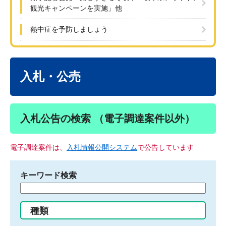
観光キャンペーンを実施」他
熱中症を予防しましょう
本
文
入札・公売
入札公告の検索 （電子調達案件以外）
電子調達案件は、
入札情報公開システム
で公告しています
キーワード検索
検
索
す
種類
る