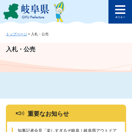
ペ
メ
このページの本文へ
ー
ニ
メ
ジ
ュ
ニ
の
ー
ュ
先
を
ー
頭
飛
トップページ
>
入札・公売
で
ば
す
し
入札・公売
。
て
本
文
へ
重要なお知らせ
知事記者会見「楽しすぎるぞ岐阜！岐阜県アウトドア