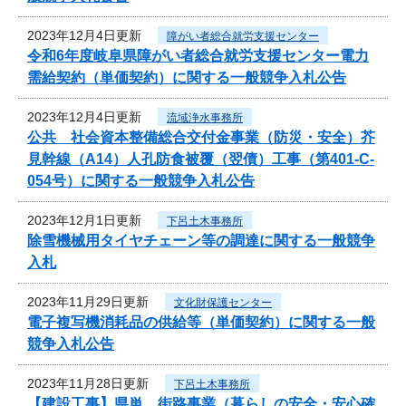
2023年12月4日更新
障がい者総合就労支援センター
令和6年度岐阜県障がい者総合就労支援センター電力
需給契約（単価契約）に関する一般競争入札公告
2023年12月4日更新
流域浄水事務所
公共 社会資本整備総合交付金事業（防災・安全）芥
見幹線（A14）人孔防食被覆（翌債）工事（第401-C-
054号）に関する一般競争入札公告
2023年12月1日更新
下呂土木事務所
除雪機械用タイヤチェーン等の調達に関する一般競争
入札
2023年11月29日更新
文化財保護センター
電子複写機消耗品の供給等（単価契約）に関する一般
競争入札公告
2023年11月28日更新
下呂土木事務所
【建設工事】県単 街路事業（暮らしの安全・安心確