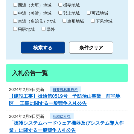
り
西濃（大垣）地域
揖斐地域
中濃（美濃）地域
郡上地域
可茂地域
東濃（多治見）地域
恵那地域
下呂地域
飛騨地域
県外
入札公告一覧
2024年2月9日更新
揖斐農林事務所
【建設工事】揖治第0519号 予防治山事業 前平地
区 工事に関する一般競争入札公告
2024年2月9日更新
地域福祉課
「援護システムハードウェア機器及びシステム導入作
業」に関する一般競争入札公告