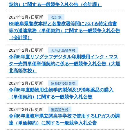
契約）に関する一般競争入札公告（会計課）
2024年2月7日更新
会計課
R6岐阜県警察本部と各警察署等間における特定信書
等の送達業務（単価契約）に関する一般競争入札公告
（会計課）
2024年2月7日更新
大垣北高等学校
令和6年度リソグラフデジタル印刷機用インク・マス
ター売買単価単価契約に係る一般競争入札公告（大垣
北高等学校）
2024年2月7日更新
家畜防疫対策課
令和6年度動物用生物学的製剤及び消毒薬品の購入
（単価契約）に関する一般競争入札公告
2024年2月7日更新
関高等学校
令和6年度岐阜県立関高等学校で使用するLPガスの調
達（単価契約）に関する一般競争入札公告