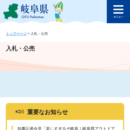
ペ
メ
このページの本文へ
ー
ニ
メ
ジ
ュ
ニ
の
ー
ュ
先
を
ー
頭
飛
トップページ
>
入札・公売
で
ば
す
し
入札・公売
。
て
本
文
へ
重要なお知らせ
知事記者会見「楽しすぎるぞ岐阜！岐阜県アウトドア