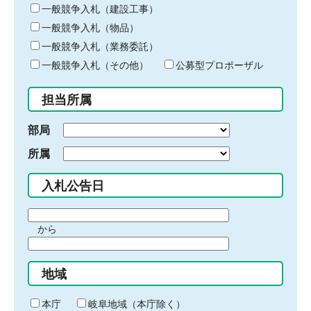
キ
一般競争入札（建設工事）
ー
一般競争入札（物品）
ワ
一般競争入札（業務委託）
ー
ド
一般競争入札（その他）
公募型プロポーザル
を
入
担当所属
力
部局
所属
入札公告日
期
から
間
期
の
間
始
地域
の
ま
終
り
わ
本庁
岐阜地域（本庁除く）