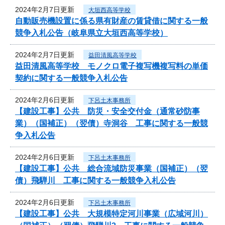
2024年2月7日更新
大垣西高等学校
自動販売機設置に係る県有財産の賃貸借に関する一般
競争入札公告（岐阜県立大垣西高等学校）
2024年2月7日更新
益田清風高等学校
益田清風高等学校 モノクロ電子複写機複写料の単価
契約に関する一般競争入札公告
2024年2月6日更新
下呂土木事務所
【建設工事】公共 防災・安全交付金（通常砂防事
業）（国補正）（翌債）寺洞谷 工事に関する一般競
争入札公告
2024年2月6日更新
下呂土木事務所
【建設工事】公共 総合流域防災事業（国補正）（翌
債）飛騨川 工事に関する一般競争入札公告
2024年2月6日更新
下呂土木事務所
【建設工事】公共 大規模特定河川事業（広域河川）