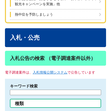
観光キャンペーンを実施」他
熱中症を予防しましょう
本
文
入札・公売
入札公告の検索 （電子調達案件以外）
電子調達案件は、
入札情報公開システム
で公告しています
キーワード検索
検
索
す
種類
る