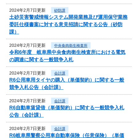
2024年2月7日更新
砂防課
土砂災害警戒情報システム開発業務及び運用保守業務
委託仕様書案に対する意見招請に関する公告（砂防
課）
2024年2月7日更新
中央食肉衛生検査所
令和6年度 岐阜県中央食肉衛生検査所における電気
の調達に関する一般競争入札
2024年2月7日更新
会計課
R6公用車用タイヤの購入（単価契約）に関する一般
競争入札公告（会計課）
2024年2月7日更新
会計課
R6自動車賃貸借（単価契約）に関する一般競争入札
公告（会計課）
2024年2月7日更新
会計課
R6岐阜県警察公用車自動車保険（任意保険）（単価