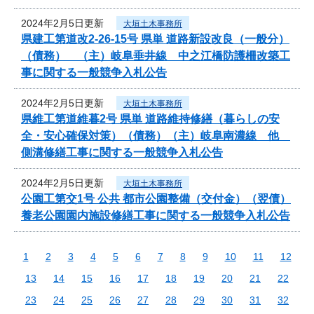
2024年2月5日更新
大垣土木事務所
県建工第道改2-26-15号 県単 道路新設改良（一般分）
（債務） （主）岐阜垂井線 中之江橋防護柵改築工
事に関する一般競争入札公告
2024年2月5日更新
大垣土木事務所
県維工第道維暮2号 県単 道路維持修繕（暮らしの安
全・安心確保対策）（債務）（主）岐阜南濃線 他
側溝修繕工事に関する一般競争入札公告
2024年2月5日更新
大垣土木事務所
公園工第交1号 公共 都市公園整備（交付金）（翌債）
養老公園園内施設修繕工事に関する一般競争入札公告
1
2
3
4
5
6
7
8
9
10
11
12
13
14
15
16
17
18
19
20
21
22
23
24
25
26
27
28
29
30
31
32