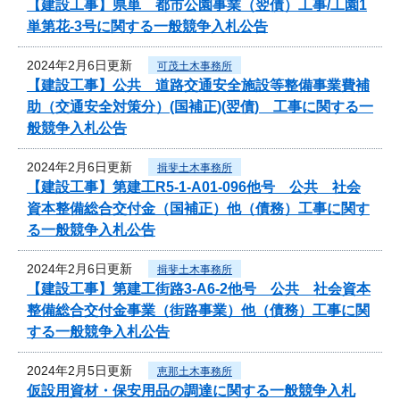
【建設工事】県単 都市公園事業（翌債）工事/工園1
単第花-3号に関する一般競争入札公告
2024年2月6日更新
可茂土木事務所
【建設工事】公共 道路交通安全施設等整備事業費補
助（交通安全対策分）(国補正)(翌債) 工事に関する一
般競争入札公告
2024年2月6日更新
揖斐土木事務所
【建設工事】第建工R5-1-A01-096他号 公共 社会
資本整備総合交付金（国補正）他（債務）工事に関す
る一般競争入札公告
2024年2月6日更新
揖斐土木事務所
【建設工事】第建工街路3-A6-2他号 公共 社会資本
整備総合交付金事業（街路事業）他（債務）工事に関
する一般競争入札公告
2024年2月5日更新
恵那土木事務所
仮設用資材・保安用品の調達に関する一般競争入札