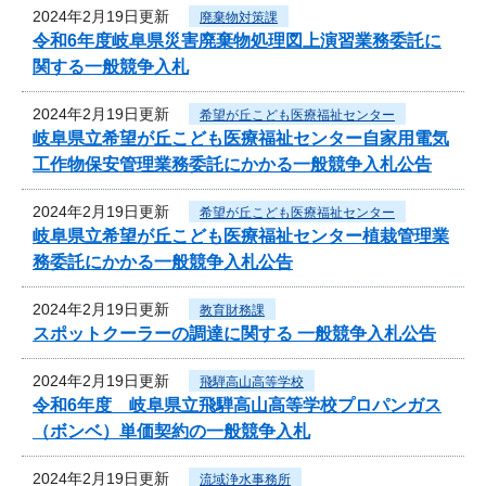
2024年2月19日更新
廃棄物対策課
令和6年度岐阜県災害廃棄物処理図上演習業務委託に
関する一般競争入札
2024年2月19日更新
希望が丘こども医療福祉センター
岐阜県立希望が丘こども医療福祉センター自家用電気
工作物保安管理業務委託にかかる一般競争入札公告
2024年2月19日更新
希望が丘こども医療福祉センター
岐阜県立希望が丘こども医療福祉センター植栽管理業
務委託にかかる一般競争入札公告
2024年2月19日更新
教育財務課
スポットクーラーの調達に関する 一般競争入札公告
2024年2月19日更新
飛騨高山高等学校
令和6年度 岐阜県立飛騨高山高等学校プロパンガス
（ボンベ）単価契約の一般競争入札
2024年2月19日更新
流域浄水事務所