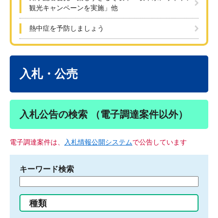
観光キャンペーンを実施」他
熱中症を予防しましょう
本
文
入札・公売
入札公告の検索 （電子調達案件以外）
電子調達案件は、
入札情報公開システム
で公告しています
キーワード検索
検
索
す
種類
る