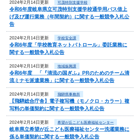
2024年2月14日更新
可茂特別支援学校
令和6年度岐阜県立可茂特別支援学校通学用バス借上
げ及び運行業務（年間契約）に関する一般競争入札公
告
2024年2月14日更新
学校安全課
令和6年度「学校教育ネットパトロール」委託業務に
関する一般競争入札公告
2024年2月14日更新
地域振興課
令和6年度 「『清流の国ぎふ』PRのためのチーム清
流ミナモ派遣業務」に関する一般競争入札公告
2024年2月14日更新
飛騨県事務所
【飛騨総合庁舎】電子複写機（モノクロ・カラー）複
写料の単価契約に関する一般競争入札公告
2024年2月14日更新
希望が丘こども医療福祉センター
岐阜県立希望が丘こども医療福祉センター洗濯業務に
係る単価契約に関する一般競争入札公告