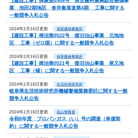
【建設工事】揖振第0508号 県営農村振興総合整備事
業 池田2期地区 沓井集落道第4期 工事に関する
一般競争入札公告
2024年2月16日更新
揖斐農林事務所
【建設工事】揖治第0522号 復旧治山事業 元地地
区 工事（ゼロ国）に関する一般競争入札公告
2024年2月16日更新
揖斐農林事務所
【建設工事】揖治第0521号 復旧治山事業 尾又地
区 工事（補）に関する一般競争入札公告
2024年2月16日更新
生活技術研究所
岐阜県生活技術研究所機械警備業務委託に関する一般
競争入札公告
2024年2月16日更新
高山警察署
令和6年度 プロパンガス（い）号の調達（単価契
約）に関する一般競争入札公告