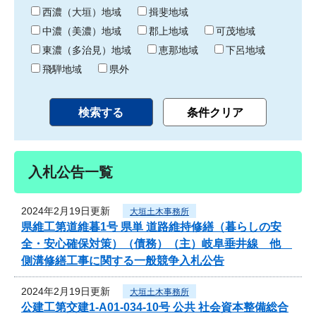
り
西濃（大垣）地域
揖斐地域
中濃（美濃）地域
郡上地域
可茂地域
東濃（多治見）地域
恵那地域
下呂地域
飛騨地域
県外
入札公告一覧
2024年2月19日更新
大垣土木事務所
県維工第道維暮1号 県単 道路維持修繕（暮らしの安
全・安心確保対策）（債務）（主）岐阜垂井線 他
側溝修繕工事に関する一般競争入札公告
2024年2月19日更新
大垣土木事務所
公建工第交建1-A01-034-10号 公共 社会資本整備総合