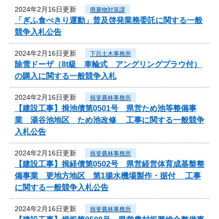
2024年2月16日更新
廃棄物対策課
「ぎふ食べきり運動」普及啓発業務委託に関する一般
競争入札公告
2024年2月16日更新
下呂土木事務所
除雪ドーザ（8t級 車輪式 アングリングプラウ付）
の購入に関する一般競争入札
2024年2月16日更新
揖斐農林事務所
【建設工事】揖池債第0501号 県営ため池等整備事
業 湯谷池地区 ため池改修 工事に関する一般競争
入札公告
2024年2月16日更新
揖斐農林事務所
【建設工事】揖経債第0502号 県営経営体育成基盤整
備事業 更地方地区 第1揚水機場製作・据付 工事
に関する一般競争入札公告
2024年2月16日更新
揖斐農林事務所