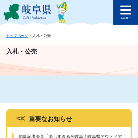
ペ
メ
このページの本文へ
ー
ニ
メ
ジ
ュ
ニ
の
ー
ュ
先
を
ー
頭
飛
トップページ
>
入札・公売
で
ば
す
し
入札・公売
。
て
本
文
へ
重要なお知らせ
知事記者会見「楽しすぎるぞ岐阜！岐阜県アウトドア