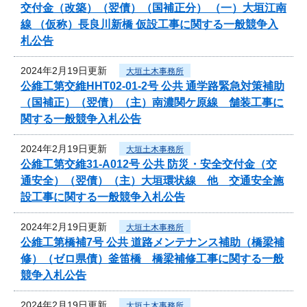
交付金（改築）（翌債）（国補正分） （一）大垣江南
線 （仮称）長良川新橋 仮設工事に関する一般競争入
札公告
2024年2月19日更新
大垣土木事務所
公維工第交維HHT02-01-2号 公共 通学路緊急対策補助
（国補正）（翌債）（主）南濃関ケ原線 舗装工事に
関する一般競争入札公告
2024年2月19日更新
大垣土木事務所
公維工第交維31-A012号 公共 防災・安全交付金（交
通安全）（翌債）（主）大垣環状線 他 交通安全施
設工事に関する一般競争入札公告
2024年2月19日更新
大垣土木事務所
公維工第橋補7号 公共 道路メンテナンス補助（橋梁補
修）（ゼロ県債）釜笛橋 橋梁補修工事に関する一般
競争入札公告
2024年2月19日更新
大垣土木事務所