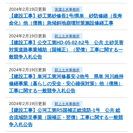
2024年2月19日更新
美濃土木事務所
【建設工事】砂工第砂修長1号/県単 砂防修繕（長寿
命化）他（債務）急傾斜地崩壊対策施設修繕工事
2024年2月19日更新
郡上土木事務所
【建設工事】公交工第HD-05-02-h2号 公共 土砂災害
対策道路事業補助（国補正）（翌債）工事に関する一
般競争入札公告
2024年2月19日更新
郡上土木事務所
【建設工事】単河工第河修暮安-2他号 県単 河川維持
修繕事業（暮らしの安全・安心確保対策）他（債務）
工事に関する一般競争入札公告
2024年2月19日更新
郡上土木事務所
【建設工事】公河工第R5国補正総流防-1号 公共 総
合流域防災事業（国補正・翌債）工事に関する一般競
争入札公告