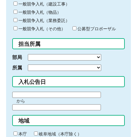
キ
一般競争入札（建設工事）
ー
一般競争入札（物品）
ワ
一般競争入札（業務委託）
ー
ド
一般競争入札（その他）
公募型プロポーザル
を
入
担当所属
力
部局
所属
入札公告日
期
から
間
期
の
間
始
地域
の
ま
終
り
わ
本庁
岐阜地域（本庁除く）