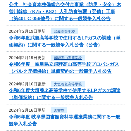
公共 社会資本整備総合交付金事業（防災・安全）木
曽川幹線（K75・K82）人孔防食被覆（翌債）工事
（第401-C-056他号）に関する一般競争入札公告
2024年2月19日更新
武義高等学校
令和6年度武義高等学校で使用するLPガスの調達（単
価契約）に関する一般競争入札公告（公告）
2024年2月19日更新
飛騨高山高等学校
令和6年度 岐阜県立飛騨高山高等学校プロパンガス
（バルク貯槽供給）単価契約の一般競争入札公告
2024年2月16日更新
大垣養老高等学校
令和6年度大垣養老高等学校で使用するLPガスの調達
（単価契約）に関する一般競争入札公告
2024年2月16日更新
図書館
令和6年度 岐阜県図書館資料等運搬業務に関する一般
競争入札公告