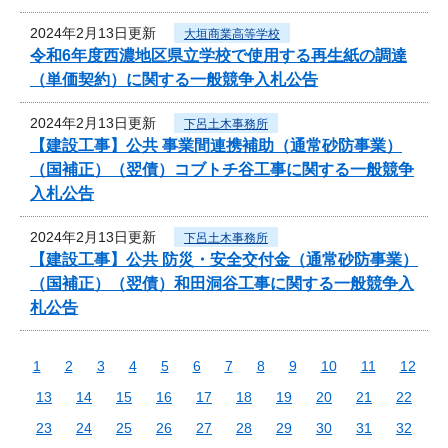
2024年2月13日更新
大垣商業高等学校
令和6年度西濃地区県立学校で使用する再生紙の調達
（単価契約）に関する一般競争入札公告
2024年2月13日更新
下呂土木事務所
【建設工事】公共 事業間連携補助（通常砂防事業）
（国補正）（翌債）コブトチ谷工事に関する一般競争
入札公告
2024年2月13日更新
下呂土木事務所
【建設工事】公共 防災・安全交付金（通常砂防事業）
（国補正）（翌債）和田洞谷工事に関する一般競争入
札公告
1
2
3
4
5
6
7
8
9
10
11
12
13
14
15
16
17
18
19
20
21
22
23
24
25
26
27
28
29
30
31
32