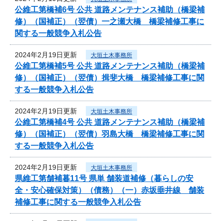
公維工第橋補6号 公共 道路メンテナンス補助（橋梁補
修）（国補正）（翌債）一之瀬大橋 橋梁補修工事に
関する一般競争入札公告
2024年2月19日更新
大垣土木事務所
公維工第橋補5号 公共 道路メンテナンス補助（橋梁補
修）（国補正）（翌債）揖斐大橋 橋梁補修工事に関
する一般競争入札公告
2024年2月19日更新
大垣土木事務所
公維工第橋補4号 公共 道路メンテナンス補助（橋梁補
修）（国補正）（翌債）羽島大橋 橋梁補修工事に関
する一般競争入札公告
2024年2月19日更新
大垣土木事務所
県維工第舗補暮11号 県単 舗装道補修（暮らしの安
全・安心確保対策）（債務）（一）赤坂垂井線 舗装
補修工事に関する一般競争入札公告