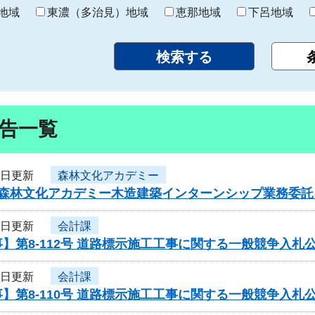
り
地域
東濃（多治見）地域
恵那地域
下呂地域
告一覧
5日更新
森林文化アカデミー
度森林文化アカデミー木造建築インターンシップ業務委
5日更新
会計課
】第8-112号 道路標示施工工事に関する一般競争入札
5日更新
会計課
】第8-110号 道路標示施工工事に関する一般競争入札