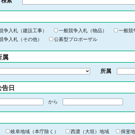
ド検索
検
索
す
る
キ
競争入札（建設工事）
一般競争入札（物品）
一般競
ー
競争入札（その他）
公募型プロポーザル
ワ
ー
所属
ド
を
所属
入
力
公告日
から
期
間
の
終
わ
岐阜地域（本庁除く）
西濃（大垣）地域
揖斐