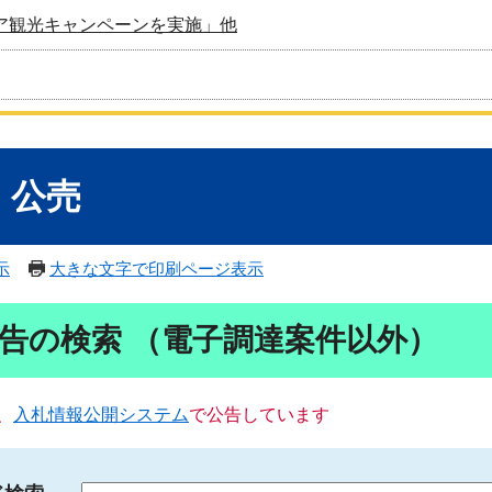
ア観光キャンペーンを実施」他
・公売
示
大きな文字で印刷ページ表示
告の検索 （電子調達案件以外）
、
入札情報公開システム
で公告しています