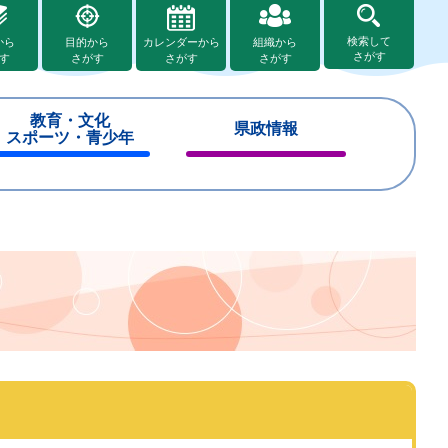
検索して
から
目的から
カレンダーから
組織から
さがす
す
さがす
さがす
さがす
教育・文化
県政情報
スポーツ・青少年
閉
閉
じ
じ
る
る