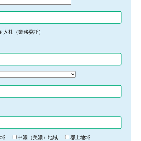
争入札（業務委託）
地域
中濃（美濃）地域
郡上地域