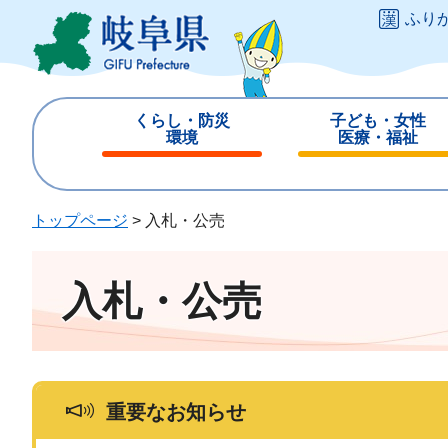
ペ
メ
ふり
ー
ニ
ジ
ュ
の
ー
先
を
くらし・防災
子ども・女性
頭
飛
環境
医療・福祉
で
ば
閉
閉
す
し
じ
じ
。
て
る
る
トップページ
>
入札・公売
本
文
へ
入札・公売
重要なお知らせ