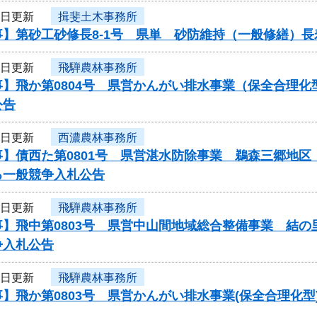
2日更新
揖斐土木事務所
事】第砂工砂修長8-1号 県単 砂防維持（一般修繕）
1日更新
飛騨農林事務所
事】飛か第0804号 県営かんがい排水事業（保全合理
公告
1日更新
西濃農林事務所
事】債西た第0801号 県営湛水防除事業 鵜森三郷地
る一般競争入札公告
1日更新
飛騨農林事務所
事】飛中第0803号 県営中山間地域総合整備事業 結
争入札公告
1日更新
飛騨農林事務所
】飛か第0803号 県営かんがい排水事業(保全合理化