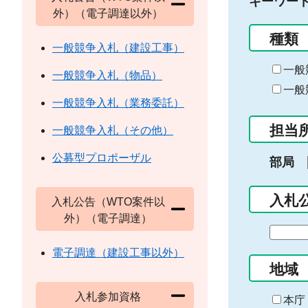
キーワー
外）（電子調達以外）
種類
一般競争入札（建設工事）
一般
一般競争入札（物品）
一般
一般競争入札（業務委託）
担当
一般競争入札（その他）
公募型プロポーザル
部局
入札
入札公告（WTO案件以
外）（電子調達）
期
間
電子調達（建設工事以外）
の
地域
始
入札参加資格
ま
本庁