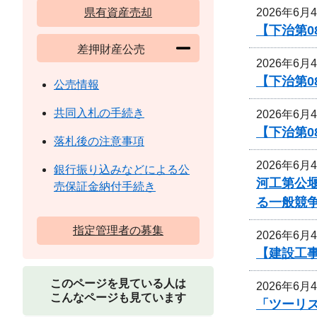
2026年6月
県有資産売却
【下治第0
差押財産公売
2026年6月
【下治第0
公売情報
共同入札の手続き
2026年6月
【下治第0
落札後の注意事項
2026年6月
銀行振り込みなどによる公
河工第公堰
売保証金納付手続き
る一般競
指定管理者の募集
2026年6月
【建設工事
このページを見ている人は
2026年6月
こんなページも見ています
「ツーリズ