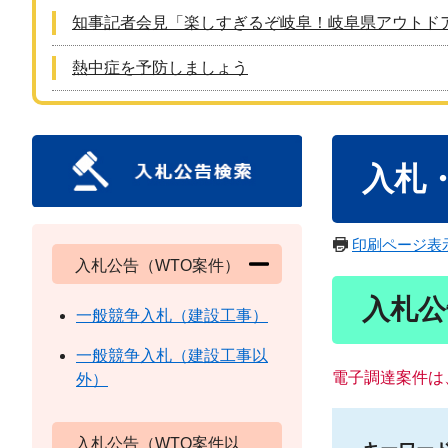
知事記者会見「楽しすぎるぞ岐阜！岐阜県アウトド
熱中症を予防しましょう
本
入札
文
印刷ページ表
入札公告（WTO案件）
入札公
一般競争入札（建設工事）
一般競争入札（建設工事以
電子調達案件は
外）
入札公告（WTO案件以