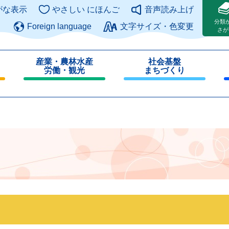
このページの本文へ
がな表示
やさしい にほんご
音声読み上げ
分類
Foreign language
文字サイズ・色変更
さが
産業・農林水産
社会基盤
労働・観光
まちづくり
閉
閉
じ
じ
る
る