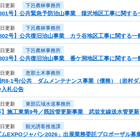
4日更新
下呂農林事務所
801号】公共緊急予防治山事業 猿沢地区工事に関する
4日更新
下呂農林事務所
802号】公共復旧治山事業 カラ谷地区工事に関する一
4日更新
下呂農林事務所
803号】公共復旧治山事業 番ケ洞地区工事に関する一
4日更新
恵那土木事務所
R8-1号/公共 ダムメンテナンス事業（債務）（岩村
争入札公告
4日更新
東部広域水道事務所
】施工東第9号／既設管更新事業 武並支線送水管更新（
4日更新
観光誘客推進課
ムEXPOジャパン2026」出展業務委託プロポーザル募