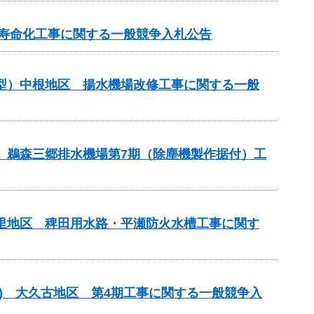
長寿命化工事に関する一般競争入札公告
化型）中根地区 揚水機場改修工事に関する一般
区 鵜森三郷排水機場第7期（除塵機製作据付）工
の里地区 稗田用水路・平瀬防火水槽工事に関す
型) 大久古地区 第4期工事に関する一般競争入