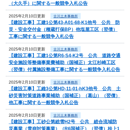
（大久手）に関する一般競争入札公告
2025年2月10日更新
古川土木事務所
【建設工事】工建1公第43-A01-68-K1他号 公共 防
災・安全交付金（種蔵打保BP）他塩屋工区（翌債）
工事に関する一般競争入札公告
2025年2月10日更新
古川土木事務所
【建設工事】工建1公第R6-S4-K2号 公共 道路交通
安全施設等整備事業費補助（国補正）太江杉崎工区
（翌債）付属施設整備工事に関する一般競争入札公告
2025年2月10日更新
古川土木事務所
【建設工事】工維3公第HD-11-01-hK3他号 公共 土
砂災害対策道路事業補助（国補正）（葛山）（翌債）
他工事に関する一般競争入札公告
2025年2月10日更新
古川土木事務所
【建設工事】工砂公第総雪H2号 公共 総合流域防
災事業（雪崩対策事業）（R6国補正）（翌債）桂上1