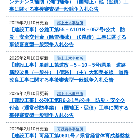
ンテナンス補助（洞門補修）（国補正）他（翌債）工
事に関する事後審査型一般競争入札公告
2025年2月10日更新
郡上土木事務所
【建設工事】公維工第55－A101B－05Z号/公共 防
災・安全交付金（除雪機械）（0県債）工事に関する
事後審査型一般競争入札公告
2025年2月10日更新
郡上土木事務所
【建設工事】単建工第道改－5－10－5号/県単 道路
新設改良（一般分）【債務】（主）大和美並線 道路
改良工事に関する事後審査型一般競争入札公告
2025年2月10日更新
郡上土木事務所
【建設工事】公砂工第R6-3-1号/公共 防災・安全交
付金（通常砂防事業）（国補正・翌債）工事に関する
事後審査型一般競争入札公告
2025年2月10日更新
可茂農林事務所
【建設工事】可経工第0601号／県営経営体育成基盤整