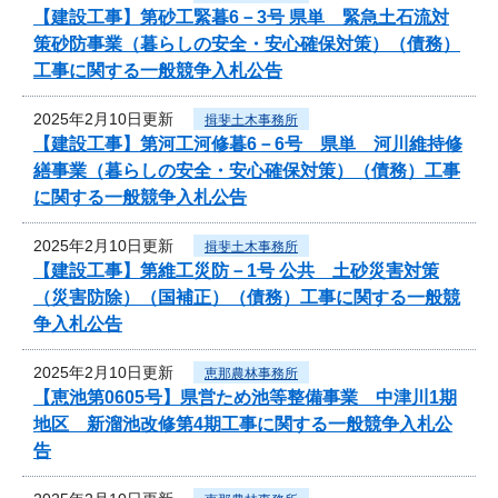
【建設工事】第砂工緊暮6－3号 県単 緊急土石流対
策砂防事業（暮らしの安全・安心確保対策）（債務）
工事に関する一般競争入札公告
2025年2月10日更新
揖斐土木事務所
【建設工事】第河工河修暮6－6号 県単 河川維持修
繕事業（暮らしの安全・安心確保対策）（債務）工事
に関する一般競争入札公告
2025年2月10日更新
揖斐土木事務所
【建設工事】第維工災防－1号 公共 土砂災害対策
（災害防除）（国補正）（債務）工事に関する一般競
争入札公告
2025年2月10日更新
恵那農林事務所
【恵池第0605号】県営ため池等整備事業 中津川1期
地区 新溜池改修第4期工事に関する一般競争入札公
告