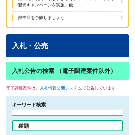
観光キャンペーンを実施」他
熱中症を予防しましょう
本
文
入札・公売
入札公告の検索 （電子調達案件以外）
電子調達案件は、
入札情報公開システム
で公告しています
キーワード検索
検
索
す
種類
る