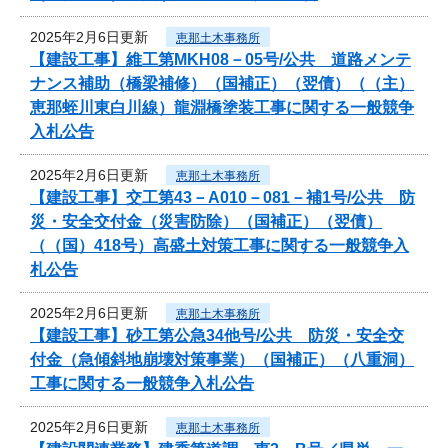
2025年2月6日更新
恵那土木事務所
【建設工事】維工第MKH08－05号/公共 道路メンテ
ナンス補助（橋梁補修）（国補正）（翌債）（（主）
恵那蛭川東白川線）龍淵橋塗装工事に関する一般競争
入札公告
2025年2月6日更新
恵那土木事務所
【建設工事】交工第43－A010－081－補1号/公共 防
災・安全交付金（災害防除）（国補正）（翌債）
（（国）418号）高盛土対策工事に関する一般競争入
札公告
2025年2月6日更新
恵那土木事務所
【建設工事】砂工第公急34他号/公共 防災・安全交
付金（急傾斜地崩壊対策事業）（国補正）（八重洞）
工事に関する一般競争入札公告
2025年2月6日更新
恵那土木事務所