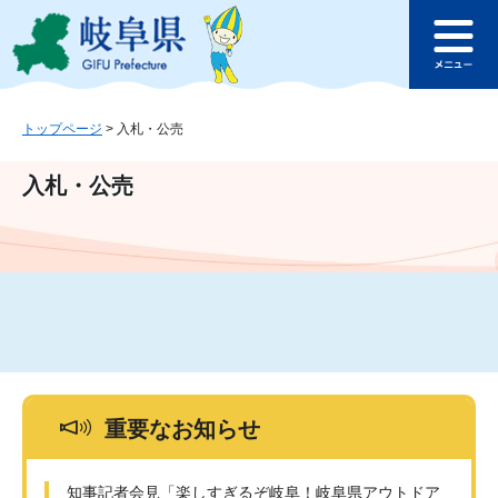
ペ
メ
このページの本文へ
ー
ニ
メ
ジ
ュ
ニ
の
ー
ュ
先
を
ー
頭
飛
トップページ
>
入札・公売
で
ば
す
し
入札・公売
。
て
本
文
へ
重要なお知らせ
知事記者会見「楽しすぎるぞ岐阜！岐阜県アウトドア