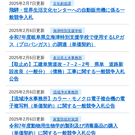
2025年2月7日更新
文化創造課
飛騨・世界生活文化センターへの自動販売機に係る一
般競争入札
2025年2月6日更新
海津特別支援学校
令和7年度岐阜県立海津特別支援学校で使用するLPガ
ス（プロパンガス）の調達（単価契約）
2025年2月6日更新
多治見土木事務所
【取止め】工建単第道改－7－2－2号 県単 道路新
設改良（一般分）（債務）工事に関する一般競争入札
公告
2025年2月6日更新
流域浄水事務所
【流域浄水事務所】カラー・モノクロ電子複合機の電
子複写料（単価契約）に関する一般競争入札公告
2025年2月6日更新
家畜防疫対策課
令和7年度動物用生物学的製剤及び消毒薬品の購入
（単価契約）に関する一般競争入札公告