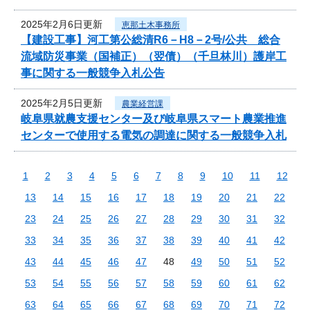
2025年2月6日更新
恵那土木事務所
【建設工事】河工第公総清R6－H8－2号/公共 総合
流域防災事業（国補正）（翌債）（千旦林川）護岸工
事に関する一般競争入札公告
2025年2月5日更新
農業経営課
岐阜県就農支援センター及び岐阜県スマート農業推進
センターで使用する電気の調達に関する一般競争入札
1
2
3
4
5
6
7
8
9
10
11
12
13
14
15
16
17
18
19
20
21
22
23
24
25
26
27
28
29
30
31
32
33
34
35
36
37
38
39
40
41
42
43
44
45
46
47
48
49
50
51
52
53
54
55
56
57
58
59
60
61
62
63
64
65
66
67
68
69
70
71
72