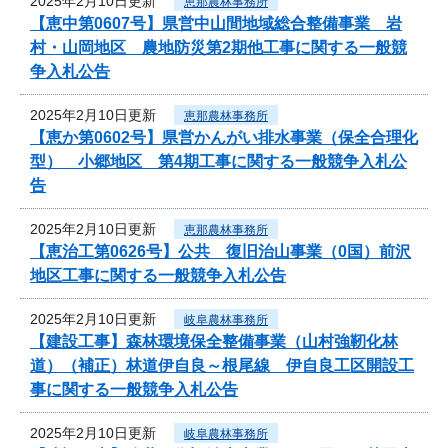
2025年2月10日更新
恵那農林事務所
【恵中第0607号】県営中山間地域総合整備事業 岩
村・山岡地区 農地防災第2期他工事に関する一般競
争入札公告
2025年2月10日更新
恵那農林事務所
【恵か第0602号】県営かんがい排水事業（保全合理化
型） 小郷地区 第4期工事に関する一般競争入札公
告
2025年2月10日更新
恵那農林事務所
【恵治工第0626号】公共 復旧治山事業（0国）前沢
地区工事に関する一般競争入札公告
2025年2月10日更新
岐阜農林事務所
【建設工事】森林環境保全整備事業（山村強靭化林
道）（補正）林道伊自良～根尾線 伊自良工区開設工
事に関する一般競争入札公告
2025年2月10日更新
岐阜農林事務所