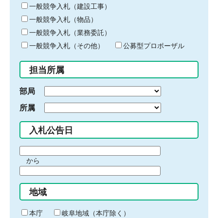
キ
一般競争入札（建設工事）
ー
一般競争入札（物品）
ワ
一般競争入札（業務委託）
ー
ド
一般競争入札（その他）
公募型プロポーザル
を
入
担当所属
力
部局
所属
入札公告日
期
から
間
期
の
間
始
地域
の
ま
終
り
わ
本庁
岐阜地域（本庁除く）