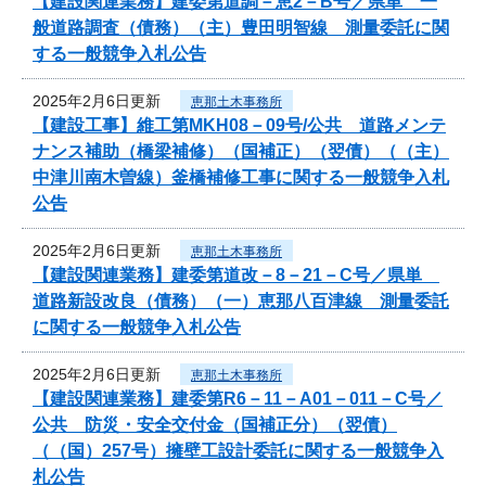
【建設関連業務】建委第道調－恵2－B号／県単 一
般道路調査（債務）（主）豊田明智線 測量委託に関
する一般競争入札公告
2025年2月6日更新
恵那土木事務所
【建設工事】維工第MKH08－09号/公共 道路メンテ
ナンス補助（橋梁補修）（国補正）（翌債）（（主）
中津川南木曽線）釜橋補修工事に関する一般競争入札
公告
2025年2月6日更新
恵那土木事務所
【建設関連業務】建委第道改－8－21－C号／県単
道路新設改良（債務）（一）恵那八百津線 測量委託
に関する一般競争入札公告
2025年2月6日更新
恵那土木事務所
【建設関連業務】建委第R6－11－A01－011－C号／
公共 防災・安全交付金（国補正分）（翌債）
（（国）257号）擁壁工設計委託に関する一般競争入
札公告