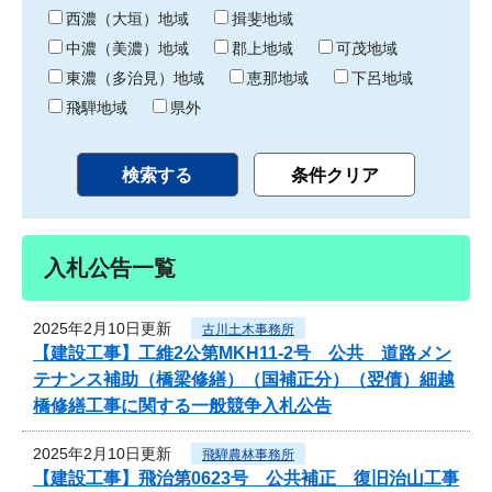
り
西濃（大垣）地域
揖斐地域
中濃（美濃）地域
郡上地域
可茂地域
東濃（多治見）地域
恵那地域
下呂地域
飛騨地域
県外
入札公告一覧
2025年2月10日更新
古川土木事務所
【建設工事】工維2公第MKH11-2号 公共 道路メン
テナンス補助（橋梁修繕）（国補正分）（翌債）細越
橋修繕工事に関する一般競争入札公告
2025年2月10日更新
飛騨農林事務所
【建設工事】飛治第0623号 公共補正 復旧治山工事