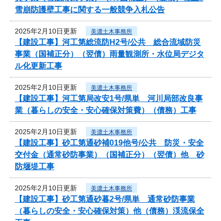
雪崩防護壁工事に関する一般競争入札公告
2025年2月10日更新
美濃土木事務所
【建設工事】河工第総流防H2号/公共 総合流域防災
事業（国補正分）（翌債）雨量観測所・水位局デジタ
ル化更新工事
2025年2月10日更新
美濃土木事務所
【建設工事】河工第局改安1号/県単 河川局部改良事
業（暮らしの安全・安心確保対策費）（債務）工事
2025年2月10日更新
美濃土木事務所
【建設工事】砂工第通砂補019他号/公共 防災・安全
交付金（通常砂防事業）（国補正分）（翌債）他 砂
防堰堤工事
2025年2月10日更新
美濃土木事務所
【建設工事】砂工第通砂暮2号/県単 通常砂防事業
（暮らしの安全・安心確保対策）他（債務）渓流保全