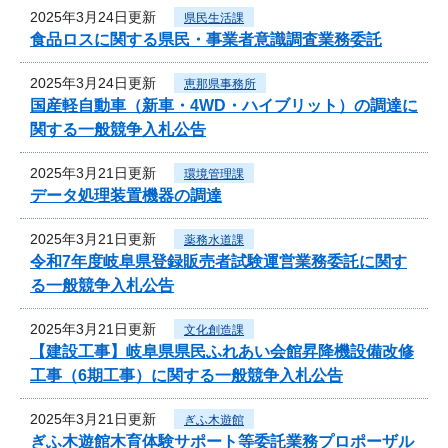
2025年3月24日更新
県民生活課
食品ロスに関する県民・事業者意識調査業務委託
2025年3月24日更新
恵那県事務所
国産軽自動車（新車・4WD・ハイブリット）の調達に
関する一般競争入札公告
2025年3月21日更新
環境管理課
データ処理装置機器の調達
2025年3月21日更新
薬務水道課
令和7年度岐阜県登録販売者試験運営業務委託に関す
る一般競争入札公告
2025年3月21日更新
文化創造課
【建設工事】岐阜県県民ふれあい会館昇降機設備改修
工事（6期工事）に関する一般競争入札公告
2025年3月21日更新
ぎふ木遊館
ぎふ木遊館木育体験サポート等委託業務プロポーザル