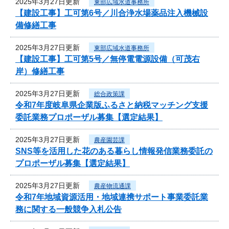
2025年3月27日更新
東部広域水道事務所
【建設工事】工可第6号／川合浄水場薬品注入機械設
備修繕工事
2025年3月27日更新
東部広域水道事務所
【建設工事】工可第5号／無停電電源設備（可茂右
岸）修繕工事
2025年3月27日更新
総合政策課
令和7年度岐阜県企業版ふるさと納税マッチング支援
委託業務プロポーザル募集【選定結果】
2025年3月27日更新
農産園芸課
SNS等を活用した花のある暮らし情報発信業務委託の
プロポーザル募集【選定結果】
2025年3月27日更新
農産物流通課
令和7年地域資源活用・地域連携サポート事業委託業
務に関する一般競争入札公告