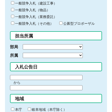
キ
一般競争入札（建設工事）
ー
一般競争入札（物品）
ワ
一般競争入札（業務委託）
ー
ド
一般競争入札（その他）
公募型プロポーザル
を
入
担当所属
力
部局
所属
入札公告日
期
から
間
期
の
間
始
地域
の
ま
終
り
わ
本庁
岐阜地域（本庁除く）