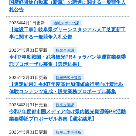
国産軽貨物自動車（新車）の調達に関する一般競争入
札公告
2025年4月1日更新
地域スポーツ課
【建設工事】岐阜県グリーンスタジアム人工芝更新工
事に関する一般競争入札公告
2025年3月31日更新
観光企画課
令和7年度戦国・武将観光PRキャラバン等運営業務委
託プロポーザル募集【選定結果】
2025年3月31日更新
観光誘客推進課
【選定結果】令和7年度高付加価値旅行者向け着地型
体験コンテンツ造成・販売業務プロポーザル募集
2025年3月31日更新
観光企画課
令和7年度都市圏メディア向け県内観光資源等PR活動
業務委託プロポーザル募集【選定結果】
2025年3月31日更新
岐阜土木事務所