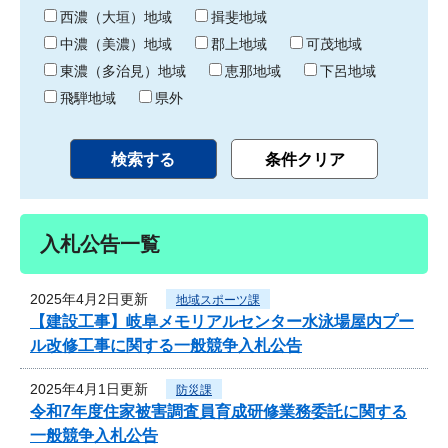
り
西濃（大垣）地域
揖斐地域
中濃（美濃）地域
郡上地域
可茂地域
東濃（多治見）地域
恵那地域
下呂地域
飛騨地域
県外
入札公告一覧
2025年4月2日更新
地域スポーツ課
【建設工事】岐阜メモリアルセンター水泳場屋内プー
ル改修工事に関する一般競争入札公告
2025年4月1日更新
防災課
令和7年度住家被害調査員育成研修業務委託に関する
一般競争入札公告