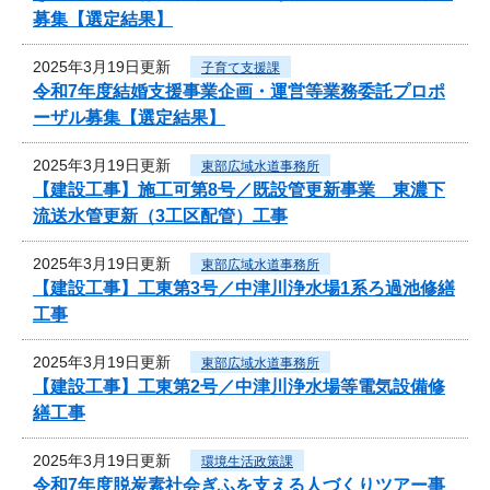
募集【選定結果】
2025年3月19日更新
子育て支援課
令和7年度結婚支援事業企画・運営等業務委託プロポ
ーザル募集【選定結果】
2025年3月19日更新
東部広域水道事務所
【建設工事】施工可第8号／既設管更新事業 東濃下
流送水管更新（3工区配管）工事
2025年3月19日更新
東部広域水道事務所
【建設工事】工東第3号／中津川浄水場1系ろ過池修繕
工事
2025年3月19日更新
東部広域水道事務所
【建設工事】工東第2号／中津川浄水場等電気設備修
繕工事
2025年3月19日更新
環境生活政策課
令和7年度脱炭素社会ぎふを支える人づくりツアー事