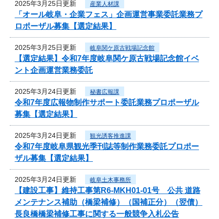
2025年3月25日更新
産業人材課
「オール岐阜・企業フェス」企画運営事業委託業務プ
ロポーザル募集【選定結果】
2025年3月25日更新
岐阜関ケ原古戦場記念館
【選定結果】令和7年度岐阜関ケ原古戦場記念館イベ
ント企画運営業務委託
2025年3月24日更新
秘書広報課
令和7年度広報物制作サポート委託業務プロポーザル
募集【選定結果】
2025年3月24日更新
観光誘客推進課
令和7年度岐阜県観光季刊誌等制作業務委託プロポー
ザル募集【選定結果】
2025年3月24日更新
岐阜土木事務所
【建設工事】維持工事第R6-MKH01-01号 公共 道路
メンテナンス補助（橋梁補修）（国補正分）（翌債）
長良橋橋梁補修工事に関する一般競争入札公告