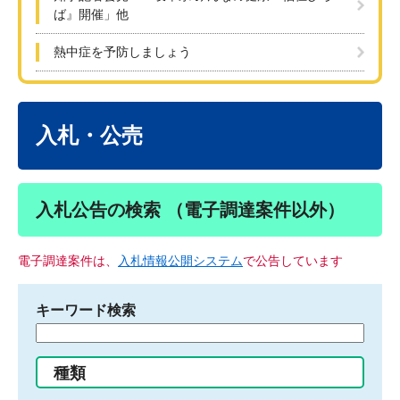
ば』開催」他
熱中症を予防しましょう
本
文
入札・公売
入札公告の検索 （電子調達案件以外）
電子調達案件は、
入札情報公開システム
で公告しています
キーワード検索
検
索
す
種類
る