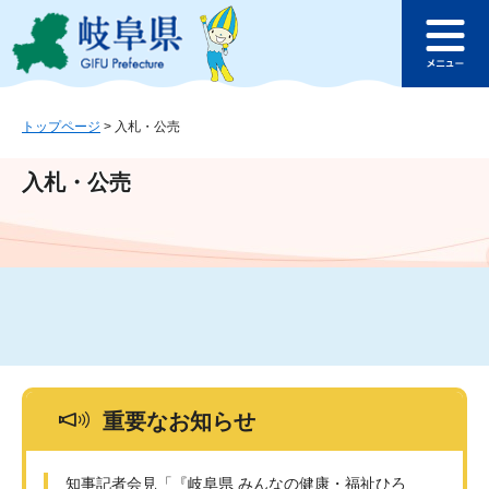
ペ
メ
このページの本文へ
ー
ニ
メ
ジ
ュ
ニ
の
ー
ュ
先
を
ー
頭
飛
トップページ
>
入札・公売
で
ば
す
し
入札・公売
。
て
本
文
へ
重要なお知らせ
知事記者会見「『岐阜県 みんなの健康・福祉ひろ