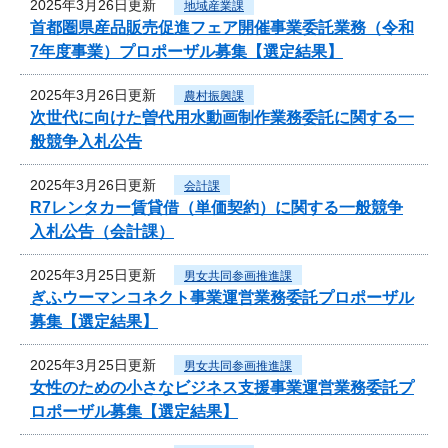
2025年3月26日更新
地域産業課
首都圏県産品販売促進フェア開催事業委託業務（令和
7年度事業）プロポーザル募集【選定結果】
2025年3月26日更新
農村振興課
次世代に向けた曽代用水動画制作業務委託に関する一
般競争入札公告
2025年3月26日更新
会計課
R7レンタカー賃貸借（単価契約）に関する一般競争
入札公告（会計課）
2025年3月25日更新
男女共同参画推進課
ぎふウーマンコネクト事業運営業務委託プロポーザル
募集【選定結果】
2025年3月25日更新
男女共同参画推進課
女性のための小さなビジネス支援事業運営業務委託プ
ロポーザル募集【選定結果】