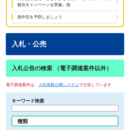
観光キャンペーンを実施」他
熱中症を予防しましょう
本
文
入札・公売
入札公告の検索 （電子調達案件以外）
電子調達案件は、
入札情報公開システム
で公告しています
キーワード検索
検
索
す
種類
る