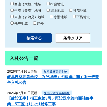
り
西濃（大垣）地域
揖斐地域
中濃（美濃）地域
郡上地域
可茂地域
東濃（多治見）地域
恵那地域
下呂地域
飛騨地域
県外
入札公告一覧
2026年7月16日更新
岐阜農林高等学校
岐阜農林高等学校「みぞ堀機」の調達に関する一般競
争入札公告
2026年7月16日更新
東部広域水道事務所
【建設工事】指工東第3号／既設送水管内面補修事
業 5工区（1）の1補修工事