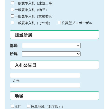
キ
一般競争入札（建設工事）
ー
一般競争入札（物品）
ワ
一般競争入札（業務委託）
ー
ド
一般競争入札（その他）
公募型プロポーザル
を
入
担当所属
力
部局
所属
入札公告日
期
から
間
期
の
間
始
地域
の
ま
終
り
わ
本庁
岐阜地域（本庁除く）