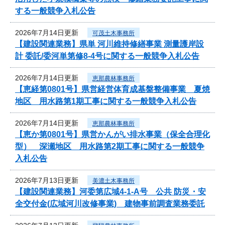
する一般競争入札公告
2026年7月14日更新
可茂土木事務所
【建設関連業務】県単 河川維持修繕事業 測量護岸設
計 委託/委河単第修8-4号に関する一般競争入札公告
2026年7月14日更新
恵那農林事務所
【恵経第0801号】県営経営体育成基盤整備事業 夏焼
地区 用水路第1期工事に関する一般競争入札公告
2026年7月14日更新
恵那農林事務所
【恵か第0801号】県営かんがい排水事業（保全合理化
型） 深瀬地区 用水路第2期工事に関する一般競争
入札公告
2026年7月13日更新
美濃土木事務所
【建設関連業務】河委第広域4-1-A号 公共 防災・安
全交付金(広域河川改修事業) 建物事前調査業務委託