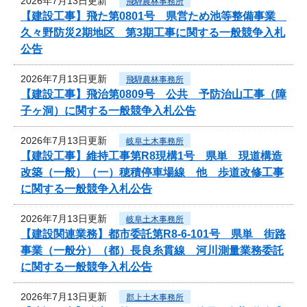
2026年7月13日更新
飛騨農林事務所
【建設工事】飛た第0801号 県営ため池等整備事業
久々野防災2期地区 第3期工事に関する一般競争入札
公告
2026年7月13日更新
飛騨農林事務所
【建設工事】飛治第0809号 公共 予防治山工事（障
子ヶ洞）に関する一般競争入札公告
2026年7月13日更新
岐阜土木事務所
【建設工事】維持工事第R8現構1号 県単 現道構造
改築（一般）（一）穂積停車場線 他 歩道改修工事
に関する一般競争入札公告
2026年7月13日更新
岐阜土木事務所
【建設関連業務】都市委託第R8-6-101号 県単 街路
事業（一般分）（都）長良糸貫線 河川測量業務委託
に関する一般競争入札公告
2026年7月13日更新
郡上土木事務所