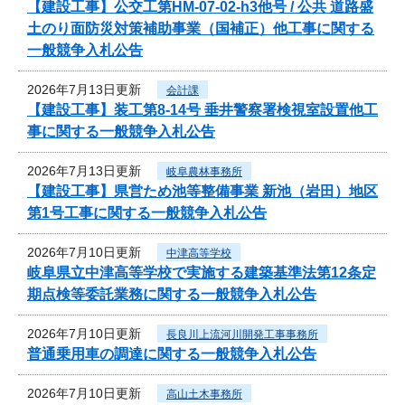
【建設工事】公交工第HM-07-02-h3他号 / 公共 道路盛
土のり面防災対策補助事業（国補正）他工事に関する
一般競争入札公告
2026年7月13日更新
会計課
【建設工事】装工第8-14号 垂井警察署検視室設置他工
事に関する一般競争入札公告
2026年7月13日更新
岐阜農林事務所
【建設工事】県営ため池等整備事業 新池（岩田）地区
第1号工事に関する一般競争入札公告
2026年7月10日更新
中津高等学校
岐阜県立中津高等学校で実施する建築基準法第12条定
期点検等委託業務に関する一般競争入札公告
2026年7月10日更新
長良川上流河川開発工事事務所
普通乗用車の調達に関する一般競争入札公告
2026年7月10日更新
高山土木事務所