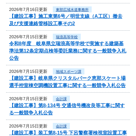
2026年7月16日更新
東部広域水道事務所
【建設工事】施工東第6号／明世支線（A工区）撤去
及び支援連絡管移設工事その2
2026年7月15日更新
瑞浪高等学校
令和8年度 岐阜県立瑞浪高等学校で実施する建築基
準法第12条定期点検等委託業務に関する一般競争入札
公告
2026年7月15日更新
地域スポーツ課
【建設工事】岐阜県クリスタルパーク恵那スケート場
選手控室棟空調機設置工事に関する一般競争入札公告
2026年7月15日更新
会計課
【建設工事】第8-134号 交通信号機改良等工事に関す
る一般競争入札公告
2026年7月15日更新
会計課
【建設工事】装工第8-15号 下呂警察署検視室設置工事