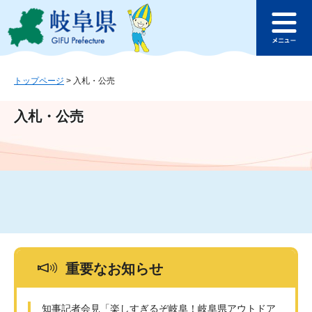
ペ
メ
このページの本文へ
ー
ニ
メ
ジ
ュ
ニ
の
ー
ュ
先
を
ー
頭
飛
トップページ
>
入札・公売
で
ば
す
し
入札・公売
。
て
本
文
へ
重要なお知らせ
知事記者会見「楽しすぎるぞ岐阜！岐阜県アウトドア