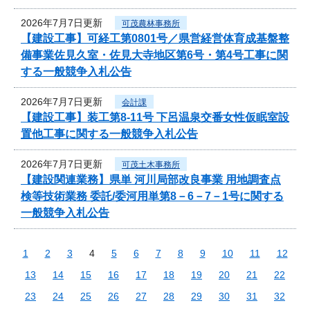
2026年7月7日更新
可茂農林事務所
【建設工事】可経工第0801号／県営経営体育成基盤整
備事業佐見久室・佐見大寺地区第6号・第4号工事に関
する一般競争入札公告
2026年7月7日更新
会計課
【建設工事】装工第8-11号 下呂温泉交番女性仮眠室設
置他工事に関する一般競争入札公告
2026年7月7日更新
可茂土木事務所
【建設関連業務】県単 河川局部改良事業 用地調査点
検等技術業務 委託/委河用単第8－6－7－1号に関する
一般競争入札公告
1
2
3
4
5
6
7
8
9
10
11
12
13
14
15
16
17
18
19
20
21
22
23
24
25
26
27
28
29
30
31
32