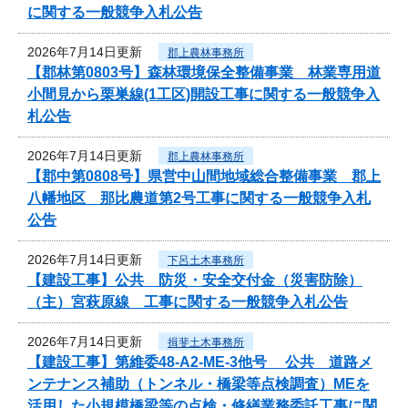
に関する一般競争入札公告
2026年7月14日更新
郡上農林事務所
【郡林第0803号】森林環境保全整備事業 林業専用道
小間見から栗巣線(1工区)開設工事に関する一般競争入
札公告
2026年7月14日更新
郡上農林事務所
【郡中第0808号】県営中山間地域総合整備事業 郡上
八幡地区 那比農道第2号工事に関する一般競争入札
公告
2026年7月14日更新
下呂土木事務所
【建設工事】公共 防災・安全交付金（災害防除）
（主）宮萩原線 工事に関する一般競争入札公告
2026年7月14日更新
揖斐土木事務所
【建設工事】第維委48-A2-ME-3他号 公共 道路メ
ンテナンス補助（トンネル・橋梁等点検調査）MEを
活用した小規模橋梁等の点検・修繕業務委託工事に関