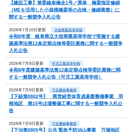
【建設工事】第委維単橋全1号／県単 橋梁指定修繕
（MEを活用した小規模橋梁等の点検・修繕業務）に
関する一般競争入札公告
2026年7月10日更新
大垣商業高等学校
令和8年度 岐阜県立大垣商業高等学校で実施する建
築基準法第12条定期点検等委託業務に関する一般競争
入札公告
2026年7月9日更新
可児工業高等学校
令和8年度建築基準法第12条定期点検等委託業務に関
する一般競争入札公告（可児工業高等学校）
2026年7月9日更新
下呂農林事務所
【下経第0802号】 県営経営体育成基盤整備事業 羽
根地区 第15号ほ場整備工事に関する一般競争入札公
告
2026年7月9日更新
下呂農林事務所
【下治第0805号】公共 緊急予防治山事業 万場地区