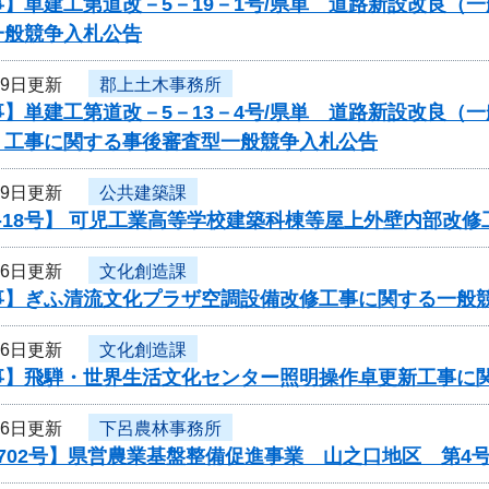
】単建工第道改－5－19－1号/県単 道路新設改良（
一般競争入札公告
19日更新
郡上土木事務所
】単建工第道改－5－13－4号/県単 道路新設改良（
 工事に関する事後審査型一般競争入札公告
19日更新
公共建築課
-18号】 可児工業高等学校建築科棟等屋上外壁内部改修
16日更新
文化創造課
事】ぎふ清流文化プラザ空調設備改修工事に関する一般
16日更新
文化創造課
事】飛騨・世界生活文化センター照明操作卓更新工事に
16日更新
下呂農林事務所
702号】県営農業基盤整備促進事業 山之口地区 第4