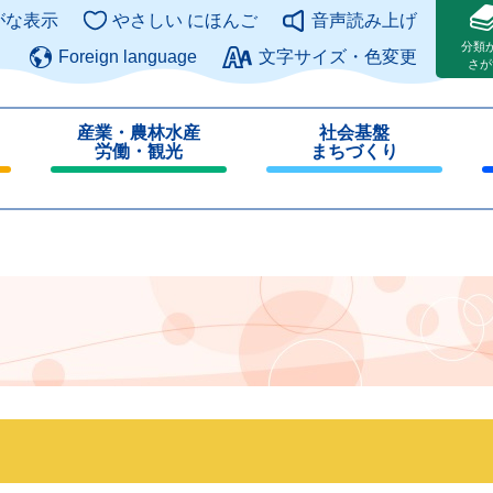
このページの本文へ
がな表示
やさしい にほんご
音声読み上げ
分類
Foreign language
文字サイズ・色変更
さが
産業・農林水産
社会基盤
労働・観光
まちづくり
閉
閉
じ
じ
る
る