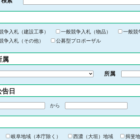
ド検索
検
索
す
る
キ
競争入札（建設工事）
一般競争入札（物品）
一般競
ー
競争入札（その他）
公募型プロポーザル
ワ
ー
所属
ド
を
所属
入
力
公告日
から
期
間
の
終
わ
岐阜地域（本庁除く）
西濃（大垣）地域
揖斐