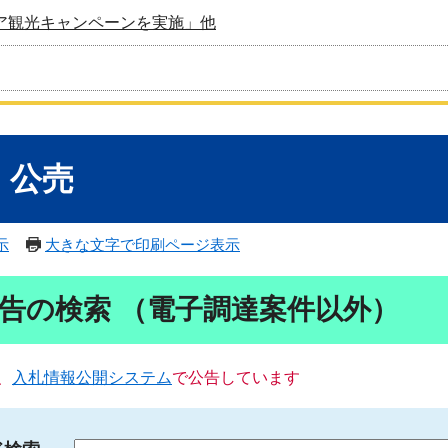
ア観光キャンペーンを実施」他
・公売
示
大きな文字で印刷ページ表示
告の検索 （電子調達案件以外）
、
入札情報公開システム
で公告しています