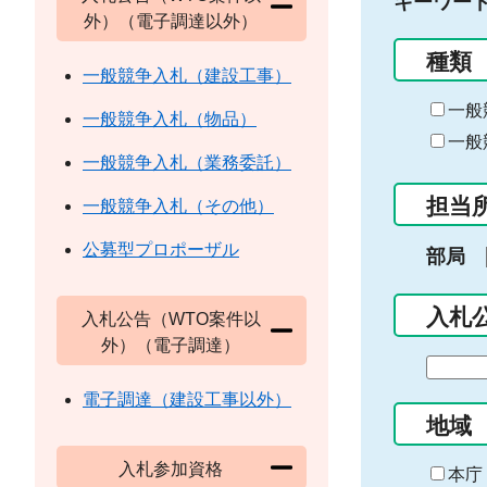
キーワー
外）（電子調達以外）
種類
一般競争入札（建設工事）
一般
一般競争入札（物品）
一般
一般競争入札（業務委託）
担当
一般競争入札（その他）
公募型プロポーザル
部局
入札
入札公告（WTO案件以
外）（電子調達）
期
間
電子調達（建設工事以外）
の
地域
始
入札参加資格
ま
本庁