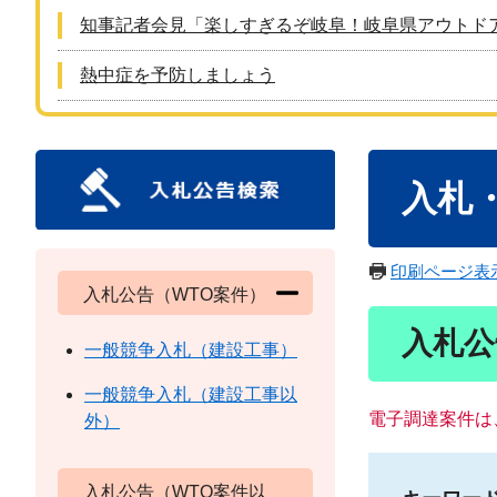
知事記者会見「楽しすぎるぞ岐阜！岐阜県アウトド
熱中症を予防しましょう
本
入札
文
印刷ページ表
入札公告（WTO案件）
入札公
一般競争入札（建設工事）
一般競争入札（建設工事以
電子調達案件は
外）
入札公告（WTO案件以