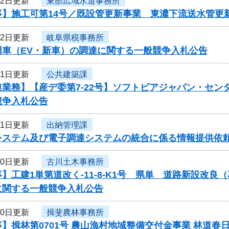
22日更新
東部広域水道事務所
】施工可第14号／既設管更新事業 東濃下流送水管更新
22日更新
岐阜県税事務所
用車（EV・新車）の調達に関する一般競争入札公告
21日更新
公共建築課
連業務】【産デ委第7-22号】ソフトピアジャパン・セ
競争入札公告
21日更新
出納管理課
システム及び電子調達システムの統合に係る情報提供依
20日更新
古川土木事務所
】工建1単第道改く-11-8-K1号 県単 道路新設改
に関する一般競争入札公告
20日更新
揖斐農林事務所
】揖林第0701号 農山漁村地域整備交付金事業 林道