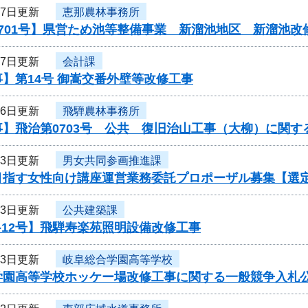
27日更新
恵那農林事務所
701号】県営ため池等整備事業 新溜池地区 新溜池改
27日更新
会計課
】第14号 御嵩交番外壁等改修工事
26日更新
飛騨農林事務所
】飛治第0703号 公共 復旧治山工事（大柳）に関す
23日更新
男女共同参画推進課
目指す女性向け講座運営業務委託プロポーザル募集【選
23日更新
公共建築課
-12号】飛騨寿楽苑照明設備改修工事
23日更新
岐阜総合学園高等学校
学園高等学校ホッケー場改修工事に関する一般競争入札