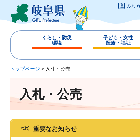
ペ
メ
ふり
ー
ニ
ジ
ュ
の
ー
先
を
くらし・防災
子ども・女性
頭
飛
環境
医療・福祉
で
ば
閉
閉
す
し
じ
じ
。
て
る
る
トップページ
>
入札・公売
本
文
へ
入札・公売
重要なお知らせ