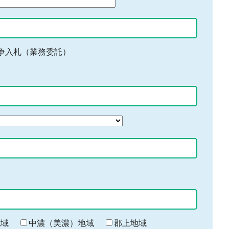
争入札（業務委託）
地域
中濃（美濃）地域
郡上地域