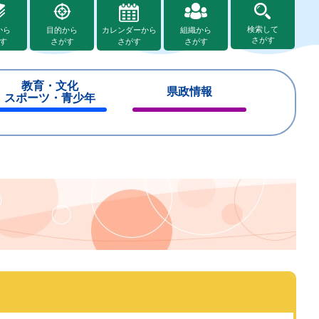
検索して
から
目的から
カレンダーから
組織から
さがす
す
さがす
さがす
さがす
教育・文化
県政情報
スポーツ・青少年
閉
閉
じ
じ
る
る