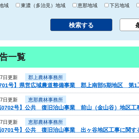
り
地域
東濃（多治見）地域
恵那地域
下呂地域
告一覧
27日更新
郡上農林事務所
701号】県営広域農道整備事業 郡上南部5期地区 第
27日更新
恵那農林事務所
第0702号】公共 復旧治山事業 前山（金山谷）地区
27日更新
恵那農林事務所
0701号】公共 復旧治山事業 出ヶ谷地区工事に関す