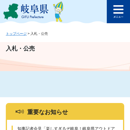
ペ
メ
このページの本文へ
ー
ニ
メ
ジ
ュ
ニ
の
ー
ュ
先
を
ー
頭
飛
トップページ
>
入札・公売
で
ば
す
し
入札・公売
。
て
本
文
へ
重要なお知らせ
知事記者会見「楽しすぎるぞ岐阜！岐阜県アウトドア