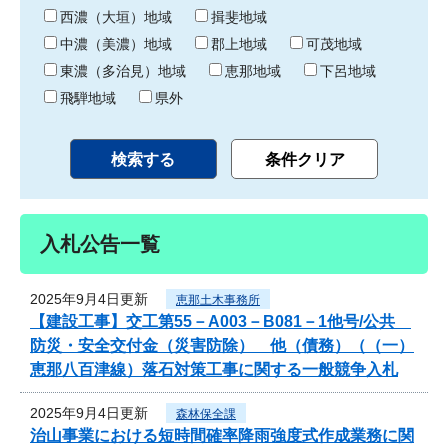
り
西濃（大垣）地域
揖斐地域
中濃（美濃）地域
郡上地域
可茂地域
東濃（多治見）地域
恵那地域
下呂地域
飛騨地域
県外
入札公告一覧
2025年9月4日更新
恵那土木事務所
【建設工事】交工第55－A003－B081－1他号/公共
防災・安全交付金（災害防除） 他（債務）（（一）
恵那八百津線）落石対策工事に関する一般競争入札
2025年9月4日更新
森林保全課
治山事業における短時間確率降雨強度式作成業務に関