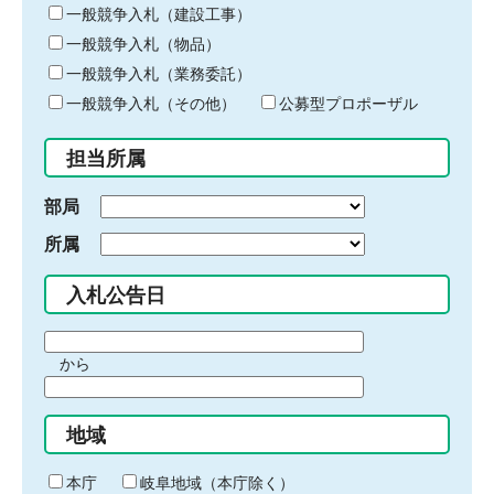
キ
一般競争入札（建設工事）
ー
一般競争入札（物品）
ワ
一般競争入札（業務委託）
ー
ド
一般競争入札（その他）
公募型プロポーザル
を
入
担当所属
力
部局
所属
入札公告日
期
から
間
期
の
間
始
地域
の
ま
終
り
わ
本庁
岐阜地域（本庁除く）