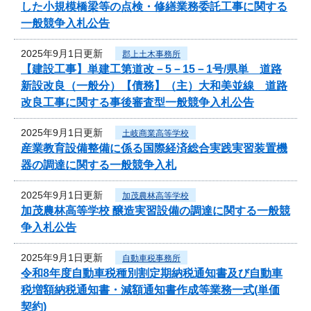
した小規模橋梁等の点検・修繕業務委託工事に関する
一般競争入札公告
2025年9月1日更新
郡上土木事務所
【建設工事】単建工第道改－5－15－1号/県単 道路
新設改良（一般分）【債務】（主）大和美並線 道路
改良工事に関する事後審査型一般競争入札公告
2025年9月1日更新
土岐商業高等学校
産業教育設備整備に係る国際経済総合実践実習装置機
器の調達に関する一般競争入札
2025年9月1日更新
加茂農林高等学校
加茂農林高等学校 醸造実習設備の調達に関する一般競
争入札公告
2025年9月1日更新
自動車税事務所
令和8年度自動車税種別割定期納税通知書及び自動車
税増額納税通知書・減額通知書作成等業務一式(単価
契約)