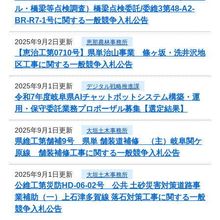
ル・橋梁等点検調査）橋梁点検委託/委維3第48-A2-
BR-R7-1号に関する一般競争入札公告
2025年9月2日更新
恵那農林事務所
【恵治工第0710号】県単治山事業 條ヶ坂・洗井沢地
区工事に関する一般競争入札公告
2025年9月1日更新
デジタル戦略推進課
令和7年度岐阜県AIチャットボットシステム構築・運
用・保守委託業務プロポーザル募集【選定結果】
2025年9月1日更新
大垣土木事務所
県維工第舗補9号 県単 舗装道補修 （主）岐阜関ケ
原線 舗装補修工事に関する一般競争入札公告
2025年9月1日更新
大垣土木事務所
公維工第災防HD-06-02号 公共 土砂災害対策道路事
業補助（一）上石津多賀線 落石対策工事に関する一般
競争入札公告