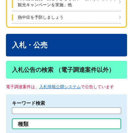
観光キャンペーンを実施」他
熱中症を予防しましょう
本
文
入札・公売
入札公告の検索 （電子調達案件以外）
電子調達案件は、
入札情報公開システム
で公告しています
キーワード検索
検
索
す
種類
る