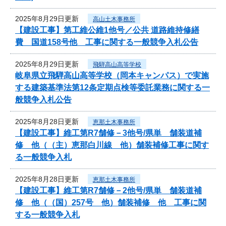
2025年8月29日更新
高山土木事務所
【建設工事】第工維公維1他号／公共 道路維持修繕
費 国道158号他 工事に関する一般競争入札公告
2025年8月29日更新
飛騨高山高等学校
岐阜県立飛騨高山高等学校（岡本キャンパス）で実施
する建築基準法第12条定期点検等委託業務に関する一
般競争入札公告
2025年8月28日更新
恵那土木事務所
【建設工事】維工第R7舗修－3他号/県単 舗装道補
修 他（（主）恵那白川線 他）舗装補修工事に関す
る一般競争入札
2025年8月28日更新
恵那土木事務所
【建設工事】維工第R7舗修－2他号/県単 舗装道補
修 他（（国）257号 他）舗装補修 他 工事に関
する一般競争入札