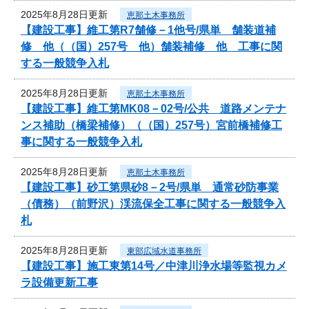
2025年8月28日更新
恵那土木事務所
【建設工事】維工第R7舗修－1他号/県単 舗装道補
修 他（（国）257号 他）舗装補修 他 工事に関
する一般競争入札
2025年8月28日更新
恵那土木事務所
【建設工事】維工第MK08－02号/公共 道路メンテナ
ンス補助（橋梁補修）（（国）257号）宮前橋補修工
事に関する一般競争入札
2025年8月28日更新
恵那土木事務所
【建設工事】砂工第県砂8－2号/県単 通常砂防事業
（債務）（前野沢）渓流保全工事に関する一般競争入
札
2025年8月28日更新
東部広域水道事務所
【建設工事】施工東第14号／中津川浄水場等監視カメ
ラ設備更新工事