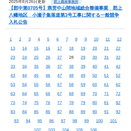
2025年8月26日更新
郡上農林事務所
【郡中第0705号】県営中山間地域総合整備事業 郡上
八幡地区 小瀬子集落道第3号工事に関する一般競争
入札公告
1
2
3
4
5
6
7
8
9
10
11
12
13
14
15
16
17
18
19
20
21
22
23
24
25
26
27
28
29
30
31
32
33
34
35
36
37
38
39
40
41
42
43
44
45
46
47
48
49
50
51
52
53
54
55
56
57
58
59
60
61
62
63
64
65
66
67
68
69
70
71
72
73
74
75
76
77
78
79
80
81
82
83
84
85
86
87
88
89
90
91
92
93
94
95
96
97
98
99
100
101
102
103
104
105
106