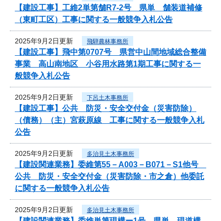
【建設工事】工維2単第舗R7-2号 県単 舗装道補修
（東町工区）工事に関する一般競争入札公告
2025年9月2日更新
飛騨農林事務所
【建設工事】飛中第0707号 県営中山間地域総合整備
事業 高山南地区 小谷用水路第1期工事に関する一
般競争入札公告
2025年9月2日更新
下呂土木事務所
【建設工事】公共 防災・安全交付金（災害防除）
（債務）（主）宮萩原線 工事に関する一般競争入札
公告
2025年9月2日更新
多治見土木事務所
【建設関連業務】委維第55－A003－B071－S1他号
公共 防災・安全交付金（災害防除・市之倉）他委託
に関する一般競争入札公告
2025年9月2日更新
多治見土木事務所
【建設関連業務】委維単第現構ー1号 県単 現道構