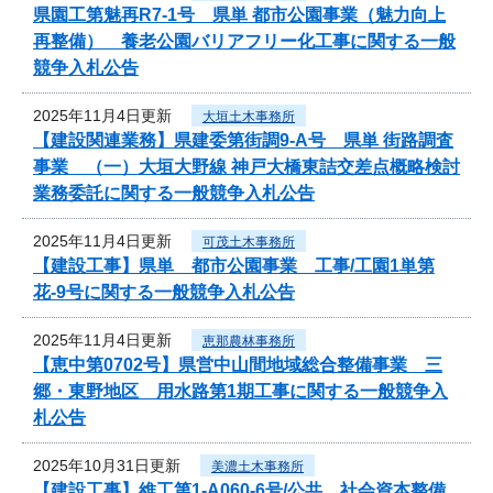
県園工第魅再R7-1号 県単 都市公園事業（魅力向上
再整備） 養老公園バリアフリー化工事に関する一般
競争入札公告
2025年11月4日更新
大垣土木事務所
【建設関連業務】県建委第街調9-A号 県単 街路調査
事業 （一）大垣大野線 神戸大橋東詰交差点概略検討
業務委託に関する一般競争入札公告
2025年11月4日更新
可茂土木事務所
【建設工事】県単 都市公園事業 工事/工園1単第
花-9号に関する一般競争入札公告
2025年11月4日更新
恵那農林事務所
【恵中第0702号】県営中山間地域総合整備事業 三
郷・東野地区 用水路第1期工事に関する一般競争入
札公告
2025年10月31日更新
美濃土木事務所
【建設工事】維工第1-A060-6号/公共 社会資本整備