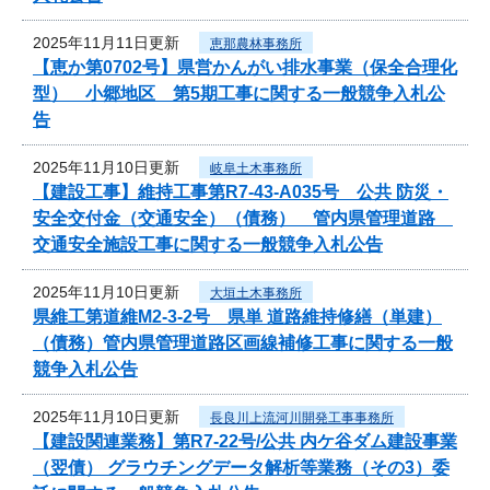
2025年11月11日更新
恵那農林事務所
【恵か第0702号】県営かんがい排水事業（保全合理化
型） 小郷地区 第5期工事に関する一般競争入札公
告
2025年11月10日更新
岐阜土木事務所
【建設工事】維持工事第R7-43-A035号 公共 防災・
安全交付金（交通安全）（債務） 管内県管理道路
交通安全施設工事に関する一般競争入札公告
2025年11月10日更新
大垣土木事務所
県維工第道維M2-3-2号 県単 道路維持修繕（単建）
（債務）管内県管理道路区画線補修工事に関する一般
競争入札公告
2025年11月10日更新
長良川上流河川開発工事事務所
【建設関連業務】第R7-22号/公共 内ケ谷ダム建設事業
（翌債） グラウチングデータ解析等業務（その3）委