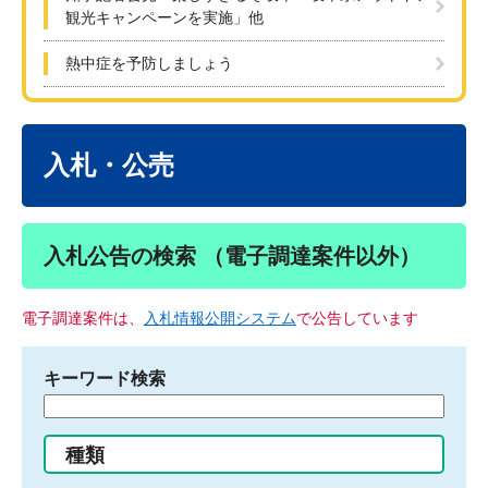
観光キャンペーンを実施」他
熱中症を予防しましょう
本
文
入札・公売
入札公告の検索 （電子調達案件以外）
電子調達案件は、
入札情報公開システム
で公告しています
キーワード検索
検
索
す
種類
る