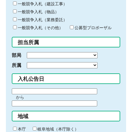
キ
一般競争入札（建設工事）
ー
一般競争入札（物品）
ワ
一般競争入札（業務委託）
ー
ド
一般競争入札（その他）
公募型プロポーザル
を
入
担当所属
力
部局
所属
入札公告日
期
から
間
期
の
間
始
地域
の
ま
終
り
わ
本庁
岐阜地域（本庁除く）