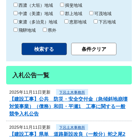
り
西濃（大垣）地域
揖斐地域
中濃（美濃）地域
郡上地域
可茂地域
東濃（多治見）地域
恵那地域
下呂地域
飛騨地域
県外
入札公告一覧
2025年11月11日更新
下呂土木事務所
【建設工事】公共 防災・安全交付金（急傾斜地崩壊
対策事業）（債務）和田・平瀬1 工事に関する一般
競争入札公告
2025年11月11日更新
下呂土木事務所
【建設工事】県単 道路新設改良（一般分）蛇之尾2