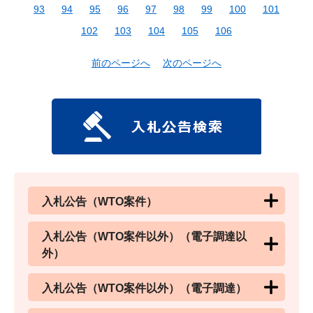
93
94
95
96
97
98
99
100
101
102
103
104
105
106
前のページへ
次のページへ
入札公告（WTO案件）
入札公告（WTO案件以外）（電子調達以
外）
入札公告（WTO案件以外）（電子調達）