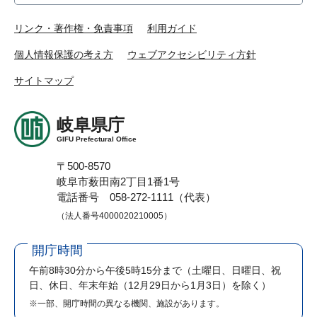
リンク・著作権・免責事項
利用ガイド
個人情報保護の考え方
ウェブアクセシビリティ方針
サイトマップ
岐阜県庁
GIFU Prefectural Office
〒500-8570
岐阜市薮田南2丁目1番1号
電話番号 058-272-1111（代表）
（法人番号4000020210005）
開庁時間
午前8時30分から午後5時15分まで
（土曜日、日曜日、祝
日、休日、年末年始（12月29日から1月3日）を除く）
※一部、開庁時間の異なる機関、施設があります。