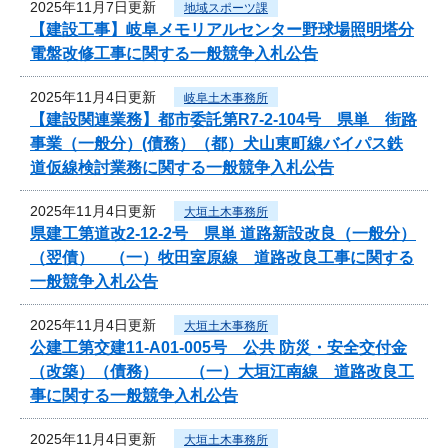
2025年11月7日更新
地域スポーツ課
【建設工事】岐阜メモリアルセンター野球場照明塔分
電盤改修工事に関する一般競争入札公告
2025年11月4日更新
岐阜土木事務所
【建設関連業務】都市委託第R7-2-104号 県単 街路
事業（一般分）(債務）（都）犬山東町線バイパス鉄
道仮線検討業務に関する一般競争入札公告
2025年11月4日更新
大垣土木事務所
県建工第道改2-12-2号 県単 道路新設改良（一般分）
（翌債） （一）牧田室原線 道路改良工事に関する
一般競争入札公告
2025年11月4日更新
大垣土木事務所
公建工第交建11-A01-005号 公共 防災・安全交付金
（改築）（債務） （一）大垣江南線 道路改良工
事に関する一般競争入札公告
2025年11月4日更新
大垣土木事務所