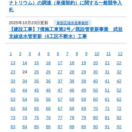
ナトリウム）の調達（単価契約）に関する一般競争入
札
2025年10月23日更新
東部広域水道事務所
【建設工事】7債施工東第2号／既設管更新事業 武並
支線送水管更新（6工区不断水）工事
1
2
3
4
5
6
7
8
9
10
11
12
13
14
15
16
17
18
19
20
21
22
23
24
25
26
27
28
29
30
31
32
33
34
35
36
37
38
39
40
41
42
43
44
45
46
47
48
49
50
51
52
53
54
55
56
57
58
59
60
61
62
63
64
65
66
67
68
69
70
71
72
73
74
75
76
77
78
79
80
81
82
83
84
85
86
87
88
89
90
91
92