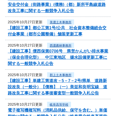
安全交付金（街路事業）(債務)（都）新所平島線道路
改良工事に関する一般競争入札公告
2025年10月27日更新
美濃土木事務所
【建設工事】都公工第1号/公共 社会資本整備総合交
付金事業（都市公園整備）舗装更新工事
2025年10月27日更新
西濃農林事務所
【建設工事】債西保第0706号 県営かんがい排水事業
（保全合理化型） 中江東地区 揚水設備更新工事に
関する一般競争入札公告
2025年10月27日更新
郡上土木事務所
【建設工事】単建工第道改－5－7－2号/県単 道路新
設改良（一般分）【債務】（一）美並和良明宝線 道
路改良工事に関する事後審査型一般競争入札公告
2025年10月27日更新
岐阜高等学校
電子複写機複写料（消耗品供給、保守を含む。）単価