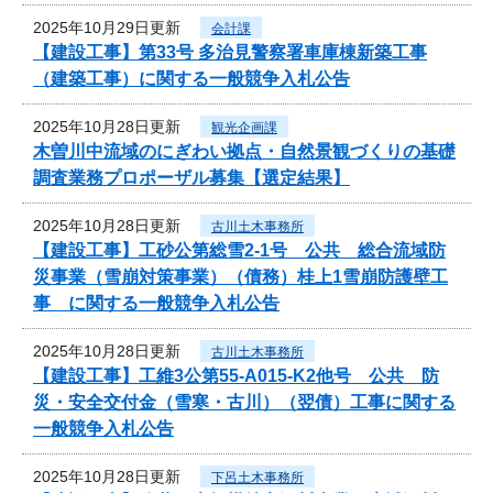
2025年10月29日更新
会計課
【建設工事】第33号 多治見警察署車庫棟新築工事
（建築工事）に関する一般競争入札公告
2025年10月28日更新
観光企画課
木曽川中流域のにぎわい拠点・自然景観づくりの基礎
調査業務プロポーザル募集【選定結果】
2025年10月28日更新
古川土木事務所
【建設工事】工砂公第総雪2-1号 公共 総合流域防
災事業（雪崩対策事業）（債務）桂上1雪崩防護壁工
事 に関する一般競争入札公告
2025年10月28日更新
古川土木事務所
【建設工事】工維3公第55-A015-K2他号 公共 防
災・安全交付金（雪寒・古川）（翌債）工事に関する
一般競争入札公告
2025年10月28日更新
下呂土木事務所