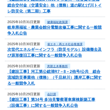
総合交付金（交通安全）他（債務）道の駅むげ川トイ
レ防災化（第二期）工事
2025年10月31日更新
健康福祉政策課
岐阜県福祉・農業会館分電盤改修工事に関する一般競
争入札公告
2025年10月30日更新
省エネ・再エネ社会推進課
次世代エネルギーインフラ（防災モデル）設備撤去及
び原形復旧工事に関する一般競争入札公告
2025年10月30日更新
恵那土木事務所
【建設工事】河工第公総清R7－8－2他号/公共 総合
流域防災事業他（債務）（千旦林川）護岸工事に関す
る一般競争入札
2025年10月29日更新
会計課
【建設工事】第34号 多治見警察署車庫棟新築工事
（設備工事）に関する一般競争入札公告