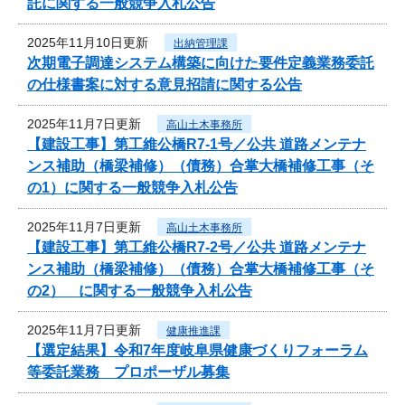
託に関する一般競争入札公告
2025年11月10日更新
出納管理課
次期電子調達システム構築に向けた要件定義業務委託
の仕様書案に対する意見招請に関する公告
2025年11月7日更新
高山土木事務所
【建設工事】第工維公橋R7-1号／公共 道路メンテナ
ンス補助（橋梁補修）（債務）合掌大橋補修工事（そ
の1）に関する一般競争入札公告
2025年11月7日更新
高山土木事務所
【建設工事】第工維公橋R7-2号／公共 道路メンテナ
ンス補助（橋梁補修）（債務）合掌大橋補修工事（そ
の2） に関する一般競争入札公告
2025年11月7日更新
健康推進課
【選定結果】令和7年度岐阜県健康づくりフォーラム
等委託業務 プロポーザル募集