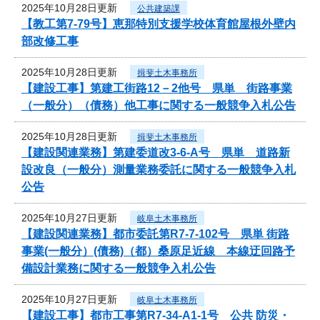
2025年10月28日更新
公共建築課
【教工第7-79号】恵那特別支援学校体育館屋根外壁内
部改修工事
2025年10月28日更新
揖斐土木事務所
【建設工事】第建工街路12－2他号 県単 街路事業
（一般分）（債務）他工事に関する一般競争入札公告
2025年10月28日更新
揖斐土木事務所
【建設関連業務】第建委道改3-6-A号 県単 道路新
設改良（一般分）測量業務委託に関する一般競争入札
公告
2025年10月27日更新
岐阜土木事務所
【建設関連業務】都市委託第R7-7-102号 県単 街路
事業(一般分）(債務)（都）桑原足近線 本線迂回路予
備設計業務に関する一般競争入札公告
2025年10月27日更新
岐阜土木事務所
【建設工事】都市工事第R7-34-A1-1号 公共 防災・