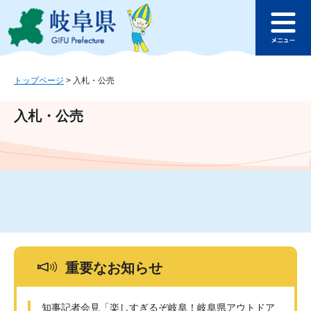
ペ
メ
このページの本文へ
ー
ニ
メ
ジ
ュ
ニ
の
ー
ュ
先
を
ー
頭
飛
トップページ
>
入札・公売
で
ば
す
し
入札・公売
。
て
本
文
へ
重要なお知らせ
知事記者会見「楽しすぎるぞ岐阜！岐阜県アウトドア