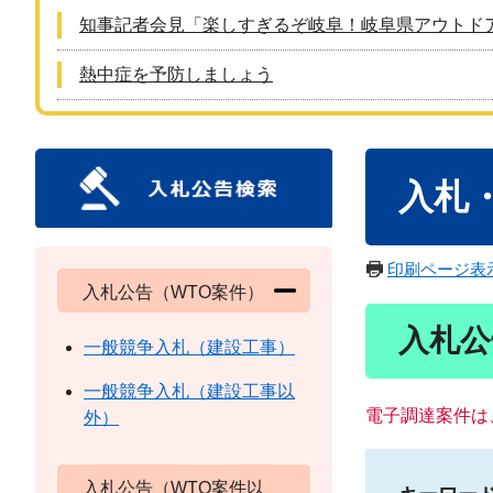
知事記者会見「楽しすぎるぞ岐阜！岐阜県アウトド
熱中症を予防しましょう
本
入札
文
印刷ページ表
入札公告（WTO案件）
入札公
一般競争入札（建設工事）
一般競争入札（建設工事以
電子調達案件は
外）
入札公告（WTO案件以