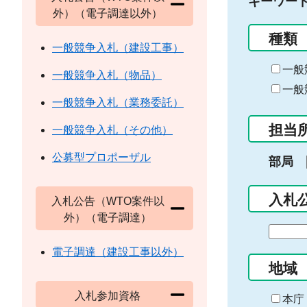
キーワー
外）（電子調達以外）
種類
一般競争入札（建設工事）
一般
一般競争入札（物品）
一般
一般競争入札（業務委託）
担当
一般競争入札（その他）
公募型プロポーザル
部局
入札
入札公告（WTO案件以
外）（電子調達）
期
間
電子調達（建設工事以外）
の
地域
始
入札参加資格
ま
本庁