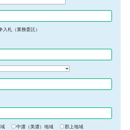
争入札（業務委託）
地域
中濃（美濃）地域
郡上地域