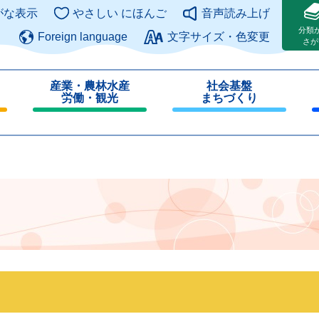
このページの本文へ
がな表示
やさしい にほんご
音声読み上げ
分類
Foreign language
文字サイズ・色変更
さが
産業・農林水産
社会基盤
労働・観光
まちづくり
閉
閉
じ
じ
る
る