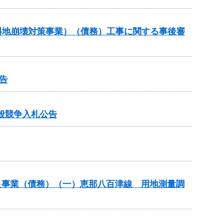
傾斜地崩壊対策事業）（債務）工事に関する事後審
告
般競争入札公告
良事業（債務）（一）恵那八百津線 用地測量調