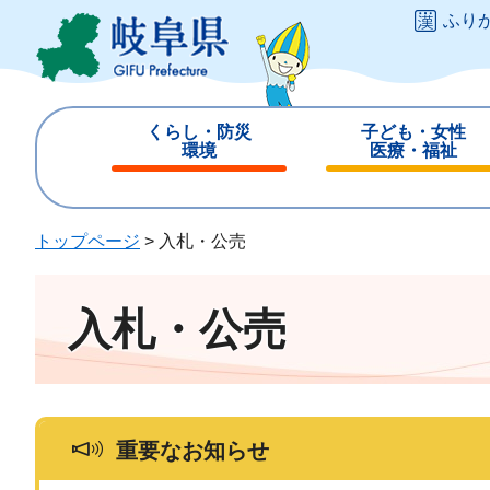
ペ
メ
ふり
ー
ニ
ジ
ュ
の
ー
先
を
くらし・防災
子ども・女性
頭
飛
環境
医療・福祉
で
ば
閉
閉
す
し
じ
じ
。
て
る
る
トップページ
>
入札・公売
本
文
へ
入札・公売
重要なお知らせ