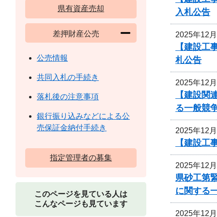
県有資産売却
入札公告
差押財産公売
2025年12
【建設工事
公売情報
札公告
共同入札の手続き
2025年12
【建設関
落札後の注意事項
る一般競
銀行振り込みなどによる公
売保証金納付手続き
2025年12
【建設工
指定管理者の募集
2025年12
県砂工第緊
に関する
このページを見ている人は
こんなページも見ています
2025年12