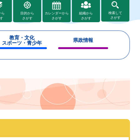
検索して
から
目的から
カレンダーから
組織から
さがす
す
さがす
さがす
さがす
教育・文化
県政情報
スポーツ・青少年
閉
閉
じ
じ
る
る