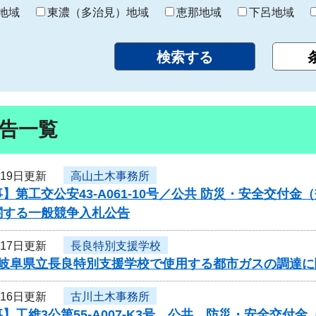
り
地域
東濃（多治見）地域
恵那地域
下呂地域
告一覧
月19日更新
高山土木事務所
】第工交公安43-A061-10号／公共 防災・安全交付
関する一般競争入札公告
月17日更新
長良特別支援学校
度岐阜県立長良特別支援学校で使用する都市ガスの調達
月16日更新
古川土木事務所
】工維3公第55-A007-K3号 公共 防災・安全交