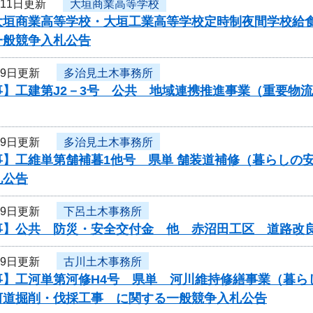
月11日更新
大垣商業高等学校
大垣商業高等学校・大垣工業高等学校定時制夜間学校給食
一般競争入札公告
月9日更新
多治見土木事務所
事】工建第J2－3号 公共 地域連携推進事業（重要物
月9日更新
多治見土木事務所
事】工維単第舗補暮1他号 県単 舗装道補修（暮らしの
札公告
月9日更新
下呂土木事務所
事】公共 防災・安全交付金 他 赤沼田工区 道路改
月9日更新
古川土木事務所
事】工河単第河修H4号 県単 河川維持修繕事業（暮ら
河道掘削・伐採工事 に関する一般競争入札公告