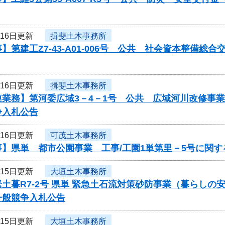
月16日更新
揖斐土木事務所
】第建工Z7-43-A01-006号 公共 社会資本整備
月16日更新
揖斐土木事務所
連業務】第河委広域3－4－1号 公共 広域河川改修事
争入札公告
月16日更新
可茂土木事務所
事】県単 都市公園事業 工事/工園1単第里－5号に関
月15日更新
大垣土木事務所
土暮R7-2号 県単 緊急土石流対策砂防事業（暮らし
一般競争入札公告
月15日更新
大垣土木事務所