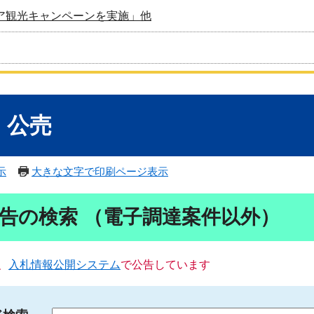
ア観光キャンペーンを実施」他
・公売
示
大きな文字で印刷ページ表示
告の検索 （電子調達案件以外）
、
入札情報公開システム
で公告しています