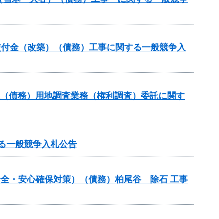
総合交付金（改築）（債務）工事に関する一般競争入
業（債務）用地調査業務（権利調査）委託に関す
する一般競争入札公告
の安全・安心確保対策）（債務）柏尾谷 除石 工事