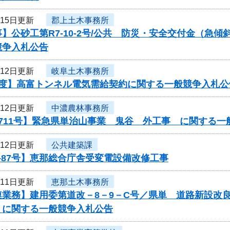
月15日更新
郡上土木事務所
】公砂工第R7-10-2号/公共 防災・安全交付金（急
競争入札公告
月12日更新
岐阜土木事務所
年度】高富トンネル電気需給契約に関する一般競争入札公
月12日更新
中濃農林事務所
711号】緊急県単治山事業 鬼谷 外工事 に関する一
月12日更新
公共建築課
-87号】恵那総合庁舎受変電設備改修工事
月11日更新
恵那土木事務所
連業務】建用委第道改－8－9－C号／県単 道路新設改
 に関する一般競争入札公告