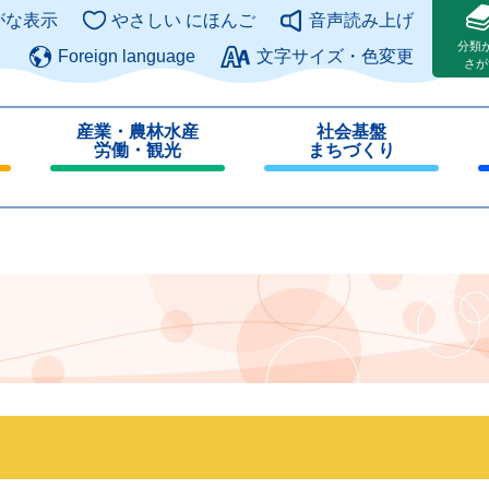
このページの本文へ
がな表示
やさしい にほんご
音声読み上げ
分類
Foreign language
文字サイズ・色変更
さが
産業・農林水産
社会基盤
労働・観光
まちづくり
閉
閉
じ
じ
る
る