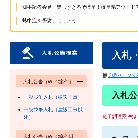
知事記者会見「楽しすぎるぞ岐阜！岐阜県アウトド
熱中症を予防しましょう
本
入札
文
印刷ページ表
入札公告（WTO案件）
入札公
一般競争入札（建設工事）
一般競争入札（建設工事以
電子調達案件は
外）
入札公告（WTO案件以