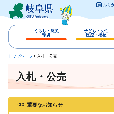
ペ
メ
ふり
ー
ニ
ジ
ュ
の
ー
先
を
くらし・防災
子ども・女性
頭
飛
環境
医療・福祉
で
ば
閉
閉
す
し
じ
じ
。
て
る
る
トップページ
>
入札・公売
本
文
へ
入札・公売
重要なお知らせ