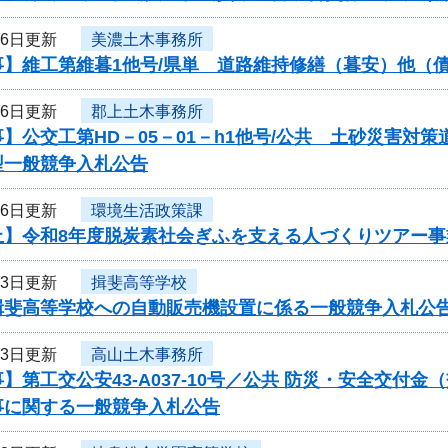
26日更新
美濃土木事務所
事】維工第維暮1他号/県単 道路維持修繕（暮安）他（
26日更新
郡上土木事務所
】公交工第HD－05－01－h1他号/公共 土砂災害
型一般競争入札公告
26日更新
環境生活政策課
止】令和8年度脱炭素社会ぎふを支える人づくりツアー
23日更新
揖斐高等学校
揖斐高等学校への自動販売機設置に係る一般競争入札公
23日更新
高山土木事務所
】第工交公安43-A037-10号／公共 防災・安全交付
事に関する一般競争入札公告