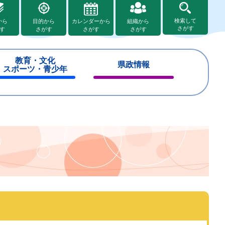
検索して
から
目的から
カレンダーから
組織から
さがす
す
さがす
さがす
さがす
教育・文化
県政情報
スポーツ・青少年
閉
閉
じ
じ
る
る