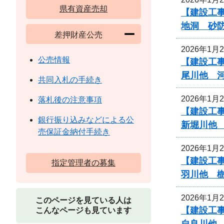
県有資産売却
【建設工事
地洞 砂
差押財産公売
2026年1月
公売情報
【建設工
尾川他 
共同入札の手続き
2026年1月
落札後の注意事項
【建設工
銀行振り込みなどによる公
新堀川他
売保証金納付手続き
2026年1月
【建設工
指定管理者の募集
羽川他 
2026年1月
このページを見ている人は
【建設工
こんなページも見ています
自良川他