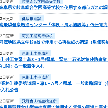
23日更新
岐阜総合学園高等学校
度岐阜県立岐阜総合学園高等学校で使用する都市ガスの
23日更新
健康推進課
度南飛騨健康増進センター「体験・展示施設等」低圧電
22日更新
可児工業高等学校
度可茂地区県立学校8校で使用する再生紙の調達（単価契
22日更新
恵那土木事務所
事】砂工第緊土暮8－1号/県単 緊急土石流対策砂防事
事に関する一般競争入札
22日更新
恵那土木事務所
連業務】建委第道調－恵1－A号／県単 一般道路調査（
争入札公告
22日更新
飛騨食肉衛生検査所
度岐阜県飛騨食肉衛生検査所で使用する電気の調達に関す