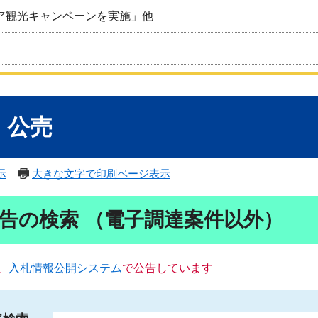
ア観光キャンペーンを実施」他
・公売
示
大きな文字で印刷ページ表示
告の検索 （電子調達案件以外）
、
入札情報公開システム
で公告しています