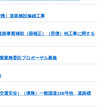
債務）道路施設修繕工事
対策道路事業補助（国補正）（翌債）他工事に関する
事業業務委託プロポーザル募集
告
金（交通安全）（債務）一般国道158号他 道路標