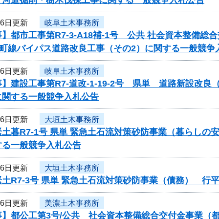
26日更新
岐阜土木事務所
】都市工事第R7-3-A18補-1号 公共 社会資本整
東町線バイパス道路改良工事（その2）に関する一般競争
26日更新
岐阜土木事務所
】建設工事第R7-道改-1-19-2号 県単 道路新設
に関する一般競争入札公告
26日更新
大垣土木事務所
土暮R7-1号 県単 緊急土石流対策砂防事業（暮らし
する一般競争入札公告
26日更新
大垣土木事務所
土R7-3号 県単 緊急土石流対策砂防事業（債務） 
26日更新
美濃土木事務所
事】都公工第3号/公共 社会資本整備総合交付金事業（