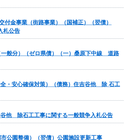
備総合交付金事業（街路事業）（国補正）（翌債）
入札公告
改良（一般分）（ゼロ県債）（一）桑原下中線 道路
の安全・安心確保対策）（債務）住吉谷他 除 石工
行平谷他 除石工工事に関する一般競争入札公告
都市公園整備）（翌債）公園施設更新工事