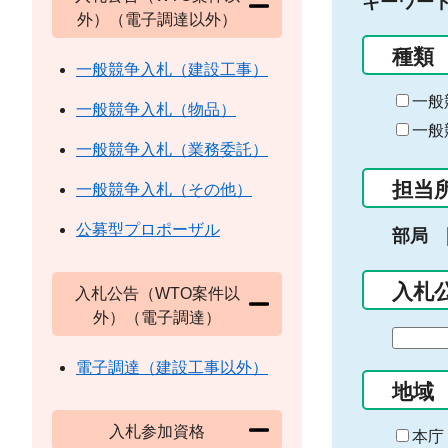
キーワー
外）（電子調達以外）
種類
一般競争入札（建設工事）
一般
一般競争入札（物品）
一般
一般競争入札（業務委託）
担当
一般競争入札（その他）
公募型プロポーザル
部局
入札
入札公告（WTO案件以
外）（電子調達）
期
間
電子調達（建設工事以外）
の
地域
始
入札参加資格
ま
本庁