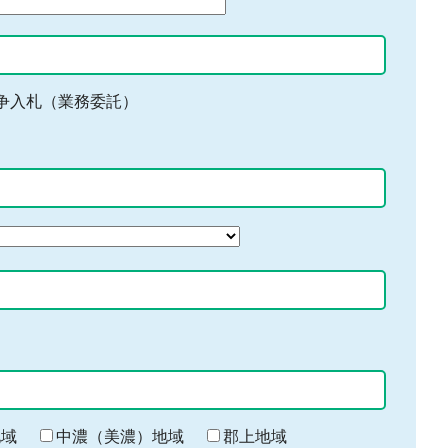
争入札（業務委託）
地域
中濃（美濃）地域
郡上地域