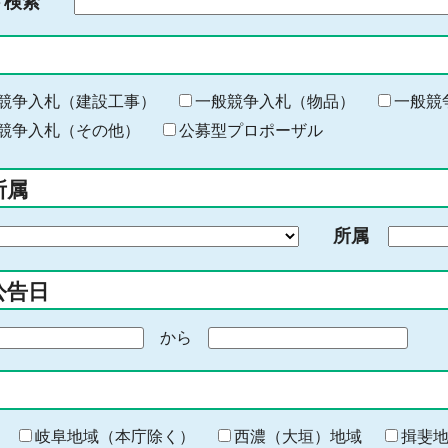
ド検索
検
索
す
る
キ
競争入札（建設工事）
一般競争入札（物品）
一般競
ー
競争入札（その他）
公募型プロポーザル
ワ
ー
所属
ド
を
所属
入
力
公告日
から
期
間
の
終
わ
岐阜地域（本庁除く）
西濃（大垣）地域
揖斐