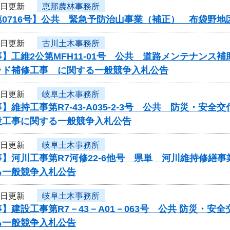
3日更新
恵那農林事務所
第0716号】公共 緊急予防治山事業（補正） 布袋野
2日更新
古川土木事務所
】工維2公第MFH11-01号 公共 道路メンテナン
ッド補修工事 に関する一般競争入札公告
2日更新
岐阜土木事務所
】維持工事第R7-43-A035-2-3号 公共 防災・
設工事に関する一般競争入札公告
2日更新
岐阜土木事務所
】河川工事第R7河修22-6他号 県単 河川維持修繕
る一般競争入札公告
2日更新
岐阜土木事務所
】建設工事第R7－43－A01－063号 公共 防災・
る一般競争入札公告