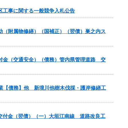
地区工事に関する一般競争入札公告
ス補助（附属物修繕）（国補正）（翌債）巣之内ス
安全交付金（交通安全）（債務）管内県管理道路 交
事業【債務】他 新境川他樹木伐採・護岸修繕工
安全交付金（翌債）（一）大垣江南線 道路改良工