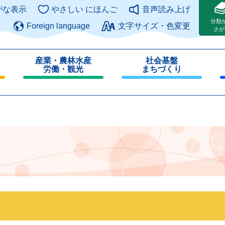
このページの本文へ
がな表示
やさしい にほんご
音声読み上げ
分類
Foreign language
文字サイズ・色変更
さが
産業・農林水産
社会基盤
労働・観光
まちづくり
閉
閉
じ
じ
る
る