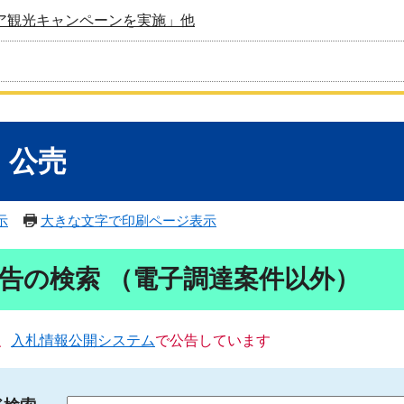
ア観光キャンペーンを実施」他
・公売
示
大きな文字で印刷ページ表示
告の検索 （電子調達案件以外）
、
入札情報公開システム
で公告しています