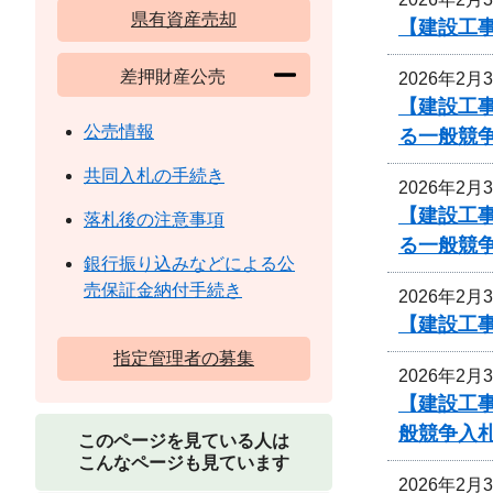
県有資産売却
【建設工事
差押財産公売
2026年2月
【建設工事
公売情報
る一般競
共同入札の手続き
2026年2月
【建設工事
落札後の注意事項
る一般競
銀行振り込みなどによる公
売保証金納付手続き
2026年2月
【建設工事
指定管理者の募集
2026年2月
【建設工事
般競争入
このページを見ている人は
こんなページも見ています
2026年2月