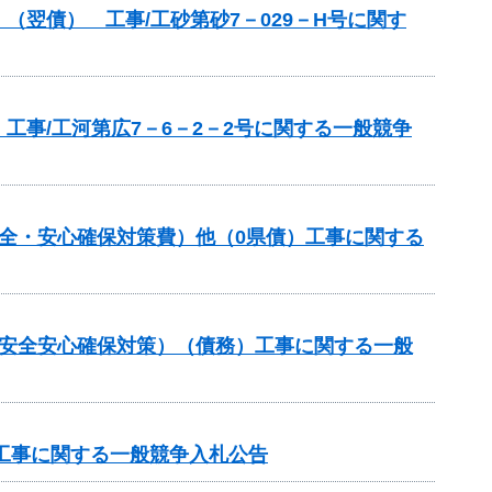
翌債） 工事/工砂第砂7－029－H号に関す
事/工河第広7－6－2－2号に関する一般競争
全・安心確保対策費）他（0県債）工事に関する
の安全安心確保対策）（債務）工事に関する一般
区工事に関する一般競争入札公告