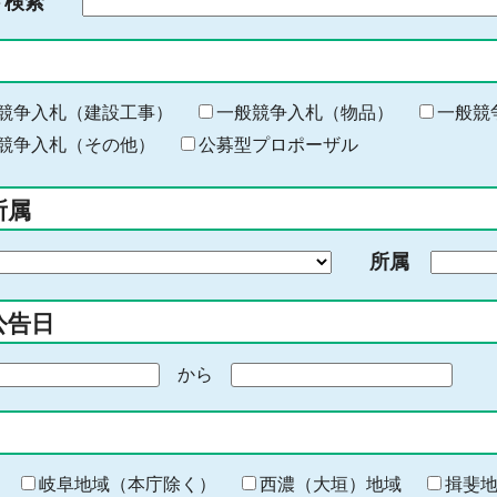
ド検索
検
索
す
る
キ
競争入札（建設工事）
一般競争入札（物品）
一般競
ー
競争入札（その他）
公募型プロポーザル
ワ
ー
所属
ド
を
所属
入
力
公告日
から
期
間
の
終
わ
岐阜地域（本庁除く）
西濃（大垣）地域
揖斐