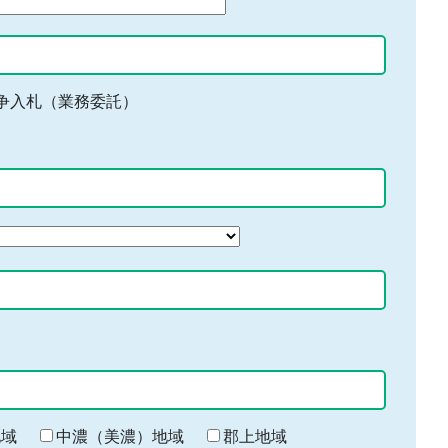
争入札（業務委託）
地域
中濃（美濃）地域
郡上地域