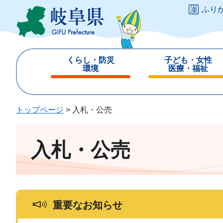
ペ
メ
ふり
ー
ニ
ジ
ュ
の
ー
先
を
くらし・防災
子ども・女性
頭
飛
環境
医療・福祉
で
ば
閉
閉
す
し
じ
じ
。
て
る
る
トップページ
>
入札・公売
本
文
へ
入札・公売
重要なお知らせ