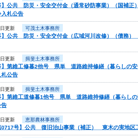
】公共 防災・安全交付金（通常砂防事業）（国補正）（
争入札公告
3日更新
可茂土木事務所
】公共 防災・安全交付金（広域河川改修）（債務） 工
3日更新
揖斐土木事務所
事】第維工修暮2他号 県単 道路維持修繕（暮らしの安
入札公告
3日更新
揖斐土木事務所
事】第維工道修暮1他号 県単 道路維持修繕（暮らし
公告
3日更新
恵那農林事務所
第0717号】公共 復旧治山事業（補正） 東木の実地