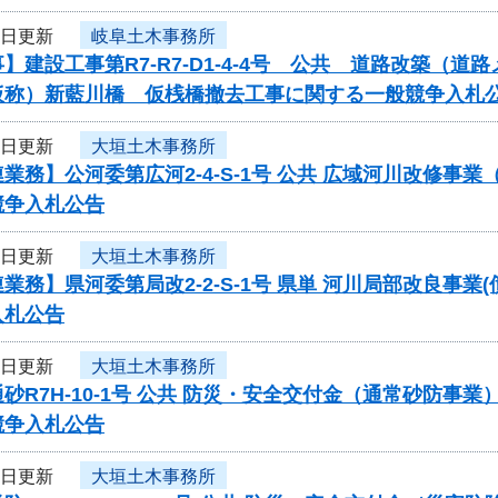
2日更新
岐阜土木事務所
】建設工事第R7-R7-D1-4-4号 公共 道路改築（
仮称）新藍川橋 仮桟橋撤去工事に関する一般競争入札
2日更新
大垣土木事務所
業務】公河委第広河2-4-S-1号 公共 広域河川改修
競争入札公告
2日更新
大垣土木事務所
業務】県河委第局改2-2-S-1号 県単 河川局部改良事業
入札公告
2日更新
大垣土木事務所
砂R7H-10-1号 公共 防災・安全交付金（通常砂防
競争入札公告
2日更新
大垣土木事務所