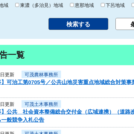
り
地域
東濃（多治見）地域
恵那地域
下呂地域
告一覧
3日更新
可茂農林事務所
】可治工第0705号／公共山地災害重点地域総合対策事
3日更新
可茂土木事務所
】公共 社会資本整備総合交付金（広域連携）（道路改良）
る一般競争入札公告
3日更新
可茂土木事務所