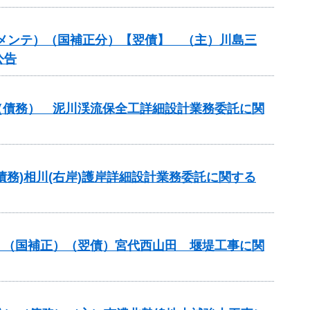
道路メンテ）（国補正分）【翌債】 （主）川島三
公告
事業（債務） 泥川渓流保全工詳細設計業務委託に関
(債務)相川(右岸)護岸詳細設計業務委託に関する
事業）（国補正）（翌債）宮代西山田 堰堤工事に関