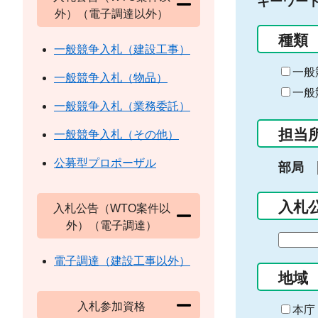
キーワー
外）（電子調達以外）
種類
一般競争入札（建設工事）
一般
一般競争入札（物品）
一般
一般競争入札（業務委託）
担当
一般競争入札（その他）
公募型プロポーザル
部局
入札
入札公告（WTO案件以
外）（電子調達）
期
間
電子調達（建設工事以外）
の
地域
始
入札参加資格
ま
本庁