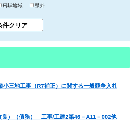
飛騨地域
県外
業小三地工事（R7補正）に関する一般競争入札
（債務） 工事/工建2第46－A11－002他