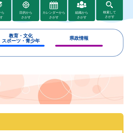
検索して
から
目的から
カレンダーから
組織から
さがす
す
さがす
さがす
さがす
教育・文化
県政情報
スポーツ・青少年
閉
閉
じ
じ
る
る