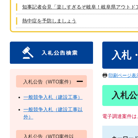
知事記者会見「楽しすぎるぞ岐阜！岐阜県アウトド
熱中症を予防しましょう
本
入札
文
印刷ページ表
入札公告（WTO案件）
入札公
一般競争入札（建設工事）
一般競争入札（建設工事以
電子調達案件は
外）
入札公告（WTO案件以