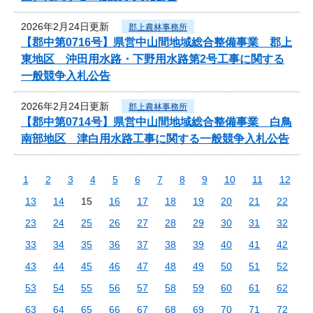
2026年2月24日更新
郡上農林事務所
【郡中第0716号】県営中山間地域総合整備事業 郡上
東地区 沖田用水路・下野用水路第2号工事に関する
一般競争入札公告
2026年2月24日更新
郡上農林事務所
【郡中第0714号】県営中山間地域総合整備事業 白鳥
南部地区 津白用水路工事に関する一般競争入札公告
1
2
3
4
5
6
7
8
9
10
11
12
13
14
15
16
17
18
19
20
21
22
23
24
25
26
27
28
29
30
31
32
33
34
35
36
37
38
39
40
41
42
43
44
45
46
47
48
49
50
51
52
53
54
55
56
57
58
59
60
61
62
63
64
65
66
67
68
69
70
71
72