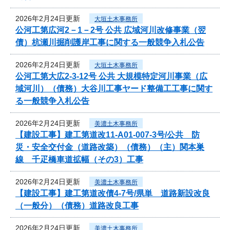
2026年2月24日更新
大垣土木事務所
公河工第広河2－1－2号 公共 広域河川改修事業（翌
債）杭瀬川掘削護岸工事に関する一般競争入札公告
2026年2月24日更新
大垣土木事務所
公河工第大広2-3-12号 公共 大規模特定河川事業（広
域河川）（債務）大谷川工事ヤード整備工工事に関す
る一般競争入札公告
2026年2月24日更新
美濃土木事務所
【建設工事】建工第道改11-A01-007-3号/公共 防
災・安全交付金（道路改築）（債務）（主）関本巣
線 千疋橋車道拡幅（その3）工事
2026年2月24日更新
美濃土木事務所
【建設工事】建工第道改債4-7号/県単 道路新設改良
（一般分）（債務）道路改良工事
2026年2月24日更新
美濃土木事務所