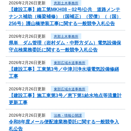
2026年2月26日更新
恵那土木事務所
【建設工事】維工第MKH08－02号/公共 道路メンテ
ナンス補助（橋梁補修）（国補正）（翌債）（（国）
256号）護山橋塗装工事に関する一般競争入札公告
2026年2月26日更新
恵那土木事務所
県単 ダム管理（岩村ダム・中野方ダム）電気設備保
守点検業務委託に関する一般競争入札公告
2026年2月26日更新
東部広域水道事務所
【建設工事】工東第3号／中津川浄水場電気設備修繕
工事
2026年2月26日更新
東部広域水道事務所
【建設工事】施工東第3号／恵下第1給水地点等流量計
更新工事
2026年2月26日更新
法務・情報公開課
令和8年度メール便配達業務委託に関する一般競争入
札公告