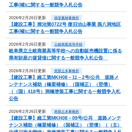
工事(補)に関する一般競争入札公告
2026年2月26日更新
揖斐農林事務所
【建設工事】揖治第0722号 復旧治山事業 孫八洞地区
工事(補)に関する一般競争入札公告
2026年2月26日更新
土岐商業高等学校
岐阜県立土岐商業高等学校への自動販売機設置に係る
県有財産の賃貸借に関する一般競争入札公告
2026年2月26日更新
恵那土木事務所
【建設工事】維工第MKH08－11－2号/公共 道路メ
ンテナンス補助（橋梁補修）（国補正）（翌債）
（（国）418号）洞橋塗装工事に関する一般競争入札
公告
2026年2月26日更新
恵那土木事務所
【建設工事】維工第MKH08－09号/公共 道路メンテ
ナンス補助（橋梁補修）（国補正）（翌債）（（主）