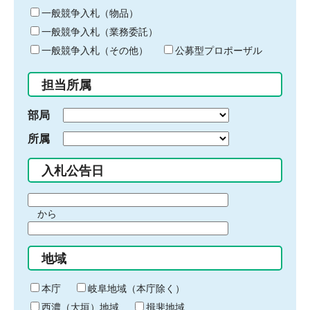
ー
一般競争入札（物品）
ワ
一般競争入札（業務委託）
ー
ド
一般競争入札（その他）
公募型プロポーザル
を
入
担当所属
力
部局
所属
入札公告日
期
から
間
期
の
間
始
地域
の
ま
終
り
わ
本庁
岐阜地域（本庁除く）
り
西濃（大垣）地域
揖斐地域