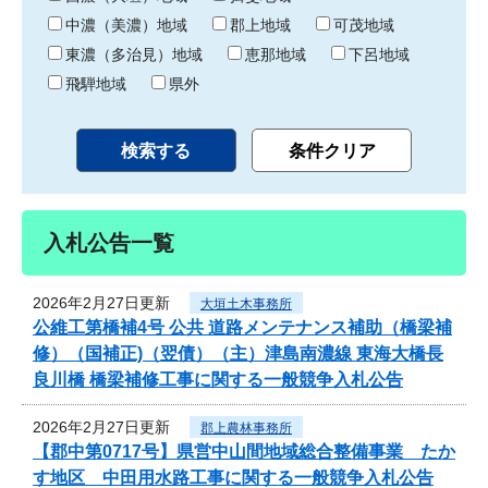
中濃（美濃）地域
郡上地域
可茂地域
東濃（多治見）地域
恵那地域
下呂地域
飛騨地域
県外
入札公告一覧
2026年2月27日更新
大垣土木事務所
公維工第橋補4号 公共 道路メンテナンス補助（橋梁補
修）（国補正)（翌債）（主）津島南濃線 東海大橋長
良川橋 橋梁補修工事に関する一般競争入札公告
2026年2月27日更新
郡上農林事務所
【郡中第0717号】県営中山間地域総合整備事業 たか
す地区 中田用水路工事に関する一般競争入札公告