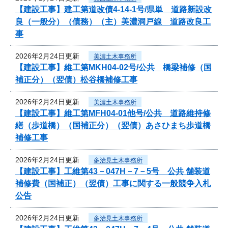
【建設工事】建工第道改債4-14-1号/県単 道路新設改
良（一般分）（債務）（主）美濃洞戸線 道路改良工
事
2026年2月24日更新
美濃土木事務所
【建設工事】維工第MKH04-02号/公共 橋梁補修（国
補正分）（翌債）松谷橋補修工事
2026年2月24日更新
美濃土木事務所
【建設工事】維工第MFH04-01他号/公共 道路維持修
繕（歩道橋）（国補正分）（翌債）あさひまち歩道橋
補修工事
2026年2月24日更新
多治見土木事務所
【建設工事】工維第43－047H－7－5号 公共 舗装道
補修費（国補正）（翌債）工事に関する一般競争入札
公告
2026年2月24日更新
多治見土木事務所