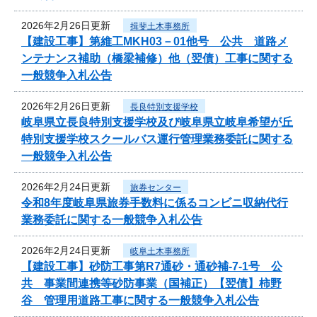
2026年2月26日更新
揖斐土木事務所
【建設工事】第維工MKH03－01他号 公共 道路メ
ンテナンス補助（橋梁補修）他（翌債）工事に関する
一般競争入札公告
2026年2月26日更新
長良特別支援学校
岐阜県立長良特別支援学校及び岐阜県立岐阜希望が丘
特別支援学校スクールバス運行管理業務委託に関する
一般競争入札公告
2026年2月24日更新
旅券センター
令和8年度岐阜県旅券手数料に係るコンビニ収納代行
業務委託に関する一般競争入札公告
2026年2月24日更新
岐阜土木事務所
【建設工事】砂防工事第R7通砂・通砂補-7-1号 公
共 事業間連携等砂防事業（国補正）【翌債】柿野
谷 管理用道路工事に関する一般競争入札公告