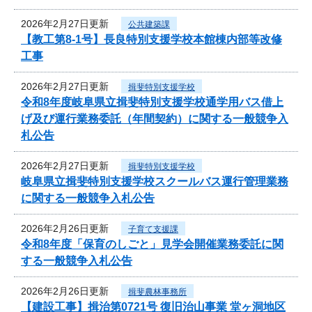
2026年2月27日更新
公共建築課
【教工第8-1号】長良特別支援学校本館棟内部等改修
工事
2026年2月27日更新
揖斐特別支援学校
令和8年度岐阜県立揖斐特別支援学校通学用バス借上
げ及び運行業務委託（年間契約）に関する一般競争入
札公告
2026年2月27日更新
揖斐特別支援学校
岐阜県立揖斐特別支援学校スクールバス運行管理業務
に関する一般競争入札公告
2026年2月26日更新
子育て支援課
令和8年度「保育のしごと」見学会開催業務委託に関
する一般競争入札公告
2026年2月26日更新
揖斐農林事務所
【建設工事】揖治第0721号 復旧治山事業 堂ヶ洞地区