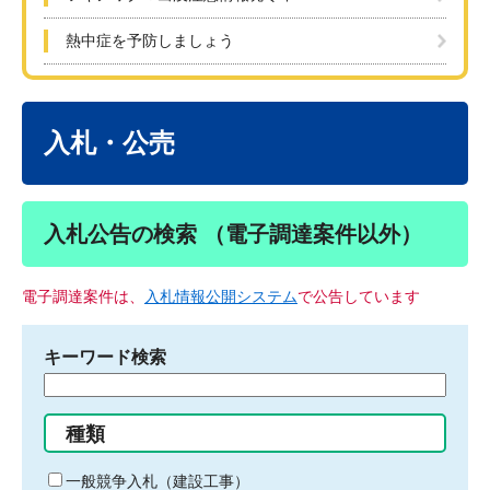
熱中症を予防しましょう
本
文
入札・公売
入札公告の検索 （電子調達案件以外）
電子調達案件は、
入札情報公開システム
で公告しています
キーワード検索
検
索
す
種類
る
キ
一般競争入札（建設工事）