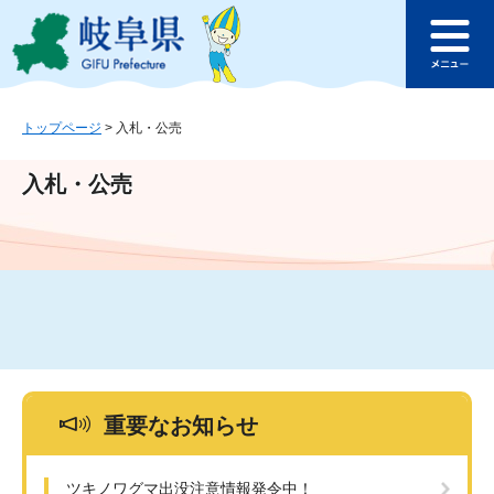
ペ
メ
このページの本文へ
ー
ニ
メ
ジ
ュ
ニ
の
ー
ュ
先
を
ー
頭
飛
トップページ
>
入札・公売
で
ば
す
し
入札・公売
。
て
本
文
へ
重要なお知らせ
ツキノワグマ出没注意情報発令中！